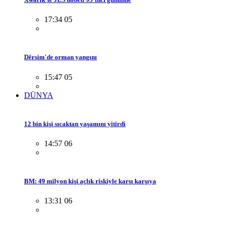
17:34 05
Dêrsim'de orman yangını
15:47 05
DÜNYA
12 bin kişi sıcaktan yaşamını yitirdi
14:57 06
BM: 49 milyon kişi açlık riskiyle karşı karşıya
13:31 06