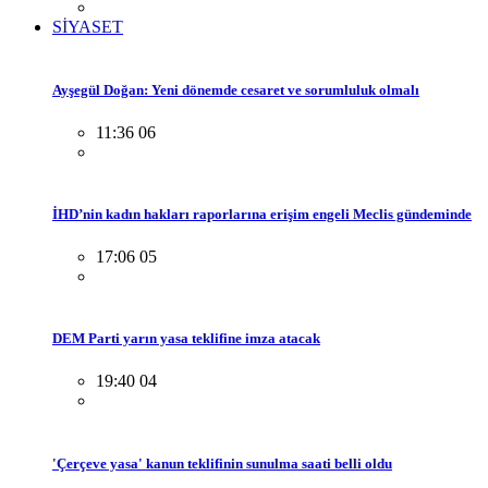
SİYASET
Ayşegül Doğan: Yeni dönemde cesaret ve sorumluluk olmalı
11:36 06
İHD’nin kadın hakları raporlarına erişim engeli Meclis gündeminde
17:06 05
DEM Parti yarın yasa teklifine imza atacak
19:40 04
'Çerçeve yasa' kanun teklifinin sunulma saati belli oldu