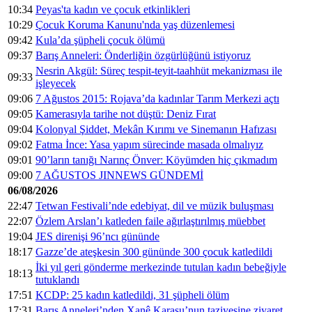
10:34
Peyas'ta kadın ve çocuk etkinlikleri
10:29
Çocuk Koruma Kanunu'nda yaş düzenlemesi
09:42
Kula’da şüpheli çocuk ölümü
09:37
Barış Anneleri: Önderliğin özgürlüğünü istiyoruz
Nesrin Akgül: Süreç tespit-teyit-taahhüt mekanizması ile
09:33
işleyecek
09:06
7 Ağustos 2015: Rojava’da kadınlar Tarım Merkezi açtı
09:05
Kamerasıyla tarihe not düştü: Deniz Fırat
09:04
Kolonyal Şiddet, Mekân Kırımı ve Sinemanın Hafızası
09:02
Fatma İnce: Yasa yapım sürecinde masada olmalıyız
09:01
90’ların tanığı Narınç Önver: Köyümden hiç çıkmadım
09:00
7 AĞUSTOS JINNEWS GÜNDEMİ
06/08/2026
22:47
Tetwan Festivali’nde edebiyat, dil ve müzik buluşması
22:07
Özlem Arslan’ı katleden faile ağırlaştırılmış müebbet
19:04
JES direnişi 96’ncı gününde
18:17
Gazze’de ateşkesin 300 gününde 300 çocuk katledildi
İki yıl geri gönderme merkezinde tutulan kadın bebeğiyle
18:13
tutuklandı
17:51
KCDP: 25 kadın katledildi, 31 şüpheli ölüm
17:31
Barış Anneleri’nden Xanê Karasu’nun taziyesine ziyaret