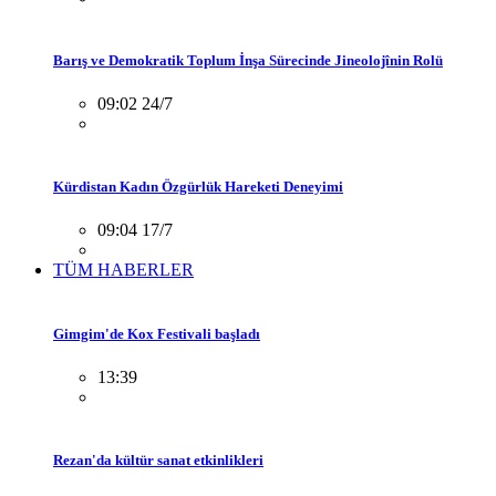
Barış ve Demokratik Toplum İnşa Sürecinde Jineolojînin Rolü
09:02 24/7
Kürdistan Kadın Özgürlük Hareketi Deneyimi
09:04 17/7
TÜM HABERLER
Gimgim'de Kox Festivali başladı
13:39
Rezan'da kültür sanat etkinlikleri