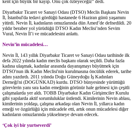
kent için büyük bir kayıp. Onu çok özleyeceğiz” dedi.
Diyarbakır Ticaret ve Sanayi Odası (DTSO) Meclis Başkanı Nevin
İl, İstanbul'da tedavi gördüğü hastanede 6 Haziran günü yaşamını
yitirdi. Nevin İl, kadınların omuzlarında dün Amed’de defnedildi. 20
yıldır beraber yol yürüdüğü DTSO Kadın Meclisi’nden Sevim
Vural, Nevin İl’i ve mücadelesini anlattı.
Nevin’in mücadelesi…
Nevin İl, 143 yıllık Diyarbakır Ticaret ve Sanayi Odası tarihinde ilk
defa 2022 yılında kadın meclis başkanı olarak seçildi. Daha fazla
kadına ulaşmak, kadınlar arasında dayanışmayı büyütmek için
DTSO'nun ilk Kadın Meclisi'nin kurulmasına öncülük ederek, tarihe
adını yazdırdı. 2011 yılında Doğu Güneydoğu İş Kadınları
Derneği'ni (DOGÜNKAD) kurdu. DTSO bünyesinde yürüttüğü
görevlerin yanı sıra kadın emeğinin görünür hale gelmesi için çeşitli
çalışmalarda yer aldı. TOBB Diyarbakır Kadın Girişimciler Kurulu
gibi yapılarda aktif sorumluluklar üstlendi. Kimilerinin Nevin ablası,
kimilerinin yoldaşı, çalışma arkadaşı olan Nevin İl, yıllarca kadın
emeği ve özgürlüğü için mücadele etti, artık onun mücadelesi diğer
kadınların omuzlarında yükselmeye devam edecek.
‘Çok iyi bir yurtseverdi’