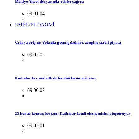
Mekiye Akyel dosyasında adalet çağrısı
09:01 04
EMEK/EKONOMİ
Gıdaya erişim: Yoksula geçmiş ürünler, zengine stabil piyasa
09:02 05
Kadınlar her mahallede komün bostanı istiyor
09:06 02
25 kentte komün bostanı: Kadınlar kendi ekonomisini oluşturuyor
09:02 01