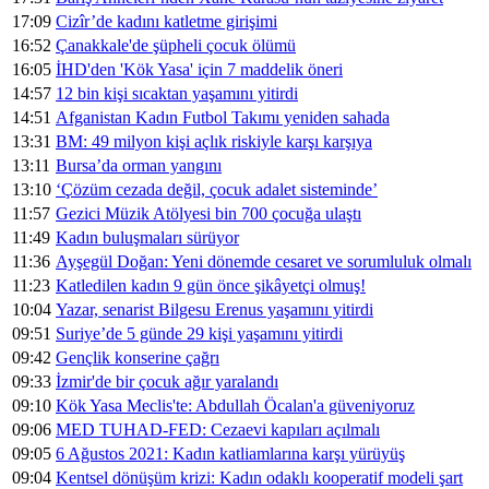
17:09
Cizîr’de kadını katletme girişimi
16:52
Çanakkale'de şüpheli çocuk ölümü
16:05
İHD'den 'Kök Yasa' için 7 maddelik öneri
14:57
12 bin kişi sıcaktan yaşamını yitirdi
14:51
Afganistan Kadın Futbol Takımı yeniden sahada
13:31
BM: 49 milyon kişi açlık riskiyle karşı karşıya
13:11
Bursa’da orman yangını
13:10
‘Çözüm cezada değil, çocuk adalet sisteminde’
11:57
Gezici Müzik Atölyesi bin 700 çocuğa ulaştı
11:49
Kadın buluşmaları sürüyor
11:36
Ayşegül Doğan: Yeni dönemde cesaret ve sorumluluk olmalı
11:23
Katledilen kadın 9 gün önce şikâyetçi olmuş!
10:04
Yazar, senarist Bilgesu Erenus yaşamını yitirdi
09:51
Suriye’de 5 günde 29 kişi yaşamını yitirdi
09:42
Gençlik konserine çağrı
09:33
İzmir'de bir çocuk ağır yaralandı
09:10
Kök Yasa Meclis'te: Abdullah Öcalan'a güveniyoruz
09:06
MED TUHAD-FED: Cezaevi kapıları açılmalı
09:05
6 Ağustos 2021: Kadın katliamlarına karşı yürüyüş
09:04
Kentsel dönüşüm krizi: Kadın odaklı kooperatif modeli şart