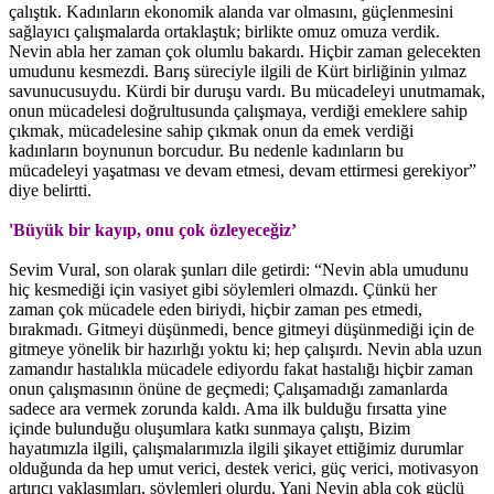
çalıştık. Kadınların ekonomik alanda var olmasını, güçlenmesini
sağlayıcı çalışmalarda ortaklaştık; birlikte omuz omuza verdik.
Nevin abla her zaman çok olumlu bakardı. Hiçbir zaman gelecekten
umudunu kesmezdi. Barış süreciyle ilgili de Kürt birliğinin yılmaz
savunucusuydu. Kürdi bir duruşu vardı. Bu mücadeleyi unutmamak,
onun mücadelesi doğrultusunda çalışmaya, verdiği emeklere sahip
çıkmak, mücadelesine sahip çıkmak onun da emek verdiği
kadınların boynunun borcudur. Bu nedenle kadınların bu
mücadeleyi yaşatması ve devam etmesi, devam ettirmesi gerekiyor”
diye belirtti.
'Büyük bir kayıp, onu çok özleyeceğiz’
Sevim Vural, son olarak şunları dile getirdi: “Nevin abla umudunu
hiç kesmediği için vasiyet gibi söylemleri olmazdı. Çünkü her
zaman çok mücadele eden biriydi, hiçbir zaman pes etmedi,
bırakmadı. Gitmeyi düşünmedi, bence gitmeyi düşünmediği için de
gitmeye yönelik bir hazırlığı yoktu ki; hep çalışırdı. Nevin abla uzun
zamandır hastalıkla mücadele ediyordu fakat hastalığı hiçbir zaman
onun çalışmasının önüne de geçmedi; Çalışamadığı zamanlarda
sadece ara vermek zorunda kaldı. Ama ilk bulduğu fırsatta yine
içinde bulunduğu oluşumlara katkı sunmaya çalıştı, Bizim
hayatımızla ilgili, çalışmalarımızla ilgili şikayet ettiğimiz durumlar
olduğunda da hep umut verici, destek verici, güç verici, motivasyon
artırıcı yaklaşımları, söylemleri olurdu. Yani Nevin abla çok güçlü