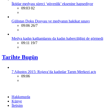
İktidar medyası süreci ‘güvenlik’ eksenine hapsediyor
09:03 02
Gülistan Doku Dosyası ve medyanın hakikat sınavı
09:06 26/7
Medya kadın katliamlarını da kadın haberciliğini de görmedi
09:11 19/7
Tarihte Bugün
7 Ağustos 2015: Rojava’da kadınlar Tarım Merkezi açtı
09:06
Hakkımızda
Künye
İletişim