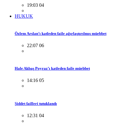
19:03 04
HUKUK
Özlem Arslan’ı katleden faile ağırlaştırılmış müebbet
22:07 06
Hale Akbaş Poyraz’ı katleden faile müebbet
14:16 05
Şiddet failleri tutuklandı
12:31 04