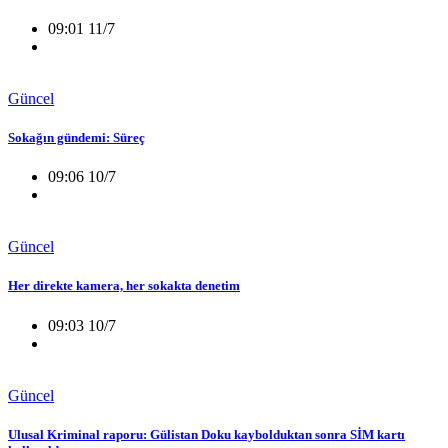
09:01 11/7
Güncel
Sokağın gündemi: Süreç
09:06 10/7
Güncel
Her direkte kamera, her sokakta denetim
09:03 10/7
Güncel
Ulusal Kriminal raporu: Gülistan Doku kaybolduktan sonra SİM kartı