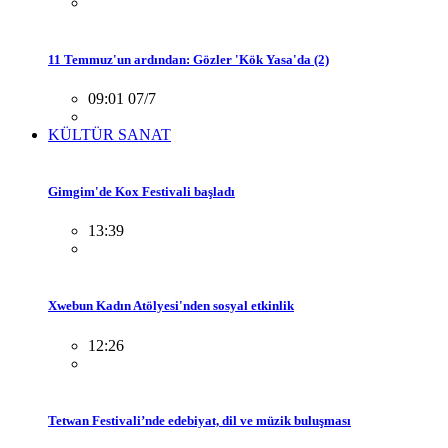
11 Temmuz'un ardından: Gözler 'Kök Yasa'da (2)
09:01 07/7
KÜLTÜR SANAT
Gimgim'de Kox Festivali başladı
13:39
Xwebun Kadın Atölyesi'nden sosyal etkinlik
12:26
Tetwan Festivali’nde edebiyat, dil ve müzik buluşması