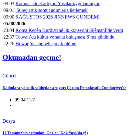
09:03
Kadına şiddet artıyor: Yasalar uygulanmıyor
09:01
'Süreç artık somut adımlarla ilerlemeli'
09:00
6 AĞUSTOS 2026 JINNEWS GÜNDEMİ
05/08/2026
23:04
Koma Keçên Kurdistanê ilk konserini Silêmanî’de verdi
22:37
Tetwan’da kültür ve sanat buluşması 6’ncı gününde
22:26
Hewag’da şüpheli çocuk ölümü
Okumadan geçme!
Güncel
Kadınlara yönelik saldırılar artıyor: Çözüm Demokratik Cumhuriyet'te
09:04 11/7
Dosya
11 Temmuz'un ardından: Gözler 'Kök Yasa'da (6)