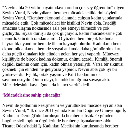
“Nevin abla 20 yıldır hayatımdaydı ondan çok şey öğrendim” diyen
Sevim Vural, Nevin yıllarca beraber mücadele ettiklerini söyledi.
Sevim Vural, “Beraber ekonomi alanında çalışan kadın yapılarında
mücadele ettik. Çok mücadeleci bir kişilikti Nevin abla. İstediği
amacına ulaşma noktasında asla pes etmeyi bilmezdi ve çok
güçlüydü. Siyasi duruşu da çok güçlüydü, kadın mücadelesine çok
inanırdı. Gücünü oradan alırdı. O yüzden hem birçok kadında
hayranlık uyandırır hem de ilham kaynağı olurdu. Kadınların hem
ekonomik anlamda hem de sosyal anlamda daha görünür olmaları,
daha güçlü olmaları için elinden gelen her şeyi yapardı. Mütevazı
kişiliğiyle de birçok kadına dokunur, önünü açardı. Kimliği önemli
değildi kadının onun için, kadın olması yeterliydi. Varsa bir sıkıntısı,
çözmek için elinden ne geliyorsa yapardı. Nevin abla çok iyi bir
yurtseverdi. Eşitlik, ortak yaşam ve Kürt haklarının da
savunucusuydu. Onun olayı, inandıkları uğruna savaşmaktı.
Mücadelesinin kaynağında da inancı vardı” dedi.
‘Mücadelesine sahip çıkacağız’
Nevin ile yollarının kesişmesini ve yürüttükleri mücadeleyi anlatan
Sevim Vural, “İlk önce 2011 yılında kurulan Doğu ve Güneydoğu İş
Kadınları Derneği'nin kuruluşunda beraber çalıştık. O günden
bugüne sivil toplum örgütlerinde beraber çalışmalarımız oldu.
Ticaret Odası'ndaki İş Kadınları Meclisi'nin kuruluşunda beraber