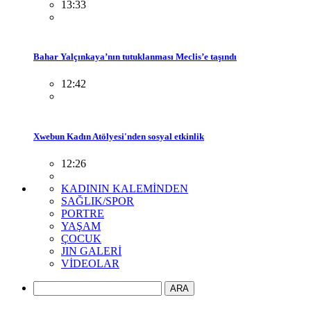
13:33
Bahar Yalçınkaya’nın tutuklanması Meclis’e taşındı
12:42
Xwebun Kadın Atölyesi'nden sosyal etkinlik
12:26
KADININ KALEMİNDEN
SAĞLIK/SPOR
PORTRE
YAŞAM
ÇOCUK
JIN GALERİ
VİDEOLAR
ARA