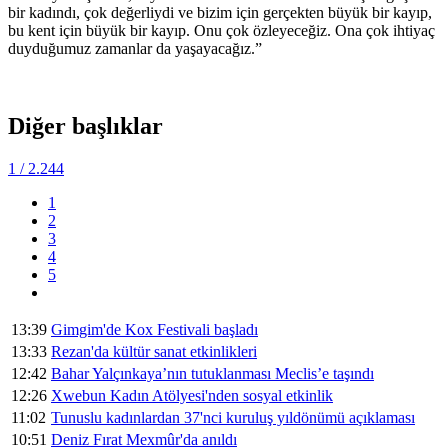
bir kadındı, çok değerliydi ve bizim için gerçekten büyük bir kayıp,
bu kent için büyük bir kayıp. Onu çok özleyeceğiz. Ona çok ihtiyaç
duyduğumuz zamanlar da yaşayacağız.”
Diğer başlıklar
1
/ 2.244
1
2
3
4
5
13:39
Gimgim'de Kox Festivali başladı
13:33
Rezan'da kültür sanat etkinlikleri
12:42
Bahar Yalçınkaya’nın tutuklanması Meclis’e taşındı
12:26
Xwebun Kadın Atölyesi'nden sosyal etkinlik
11:02
Tunuslu kadınlardan 37'nci kuruluş yıldönümü açıklaması
10:51
Deniz Fırat Mexmûr'da anıldı