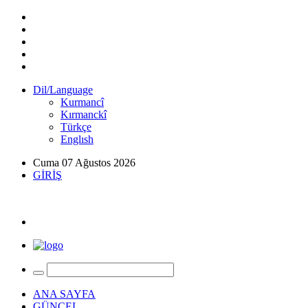
Dil/Language
Kurmancî
Kırmanckî
Türkçe
Englısh
Cuma 07 Ağustos 2026
GİRİŞ
ANA SAYFA
GÜNCEL