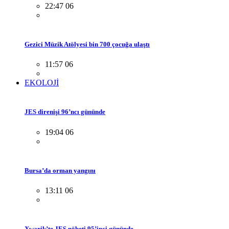
22:47 06
Gezici Müzik Atölyesi bin 700 çocuğa ulaştı
11:57 06
EKOLOJİ
JES direnişi 96’ncı gününde
19:04 06
Bursa’da orman yangını
13:11 06
Xwarik’te JES nöbeti 95’inci gününde