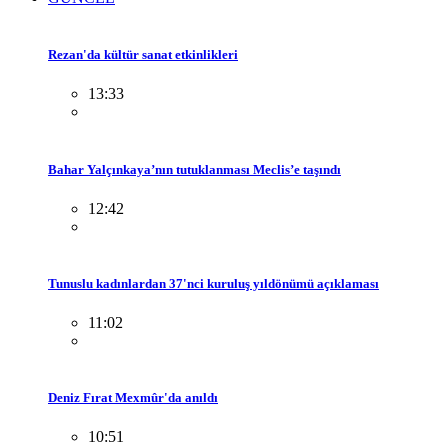
Rezan'da kültür sanat etkinlikleri
13:33
Bahar Yalçınkaya’nın tutuklanması Meclis’e taşındı
12:42
Tunuslu kadınlardan 37'nci kuruluş yıldönümü açıklaması
11:02
Deniz Fırat Mexmûr'da anıldı
10:51