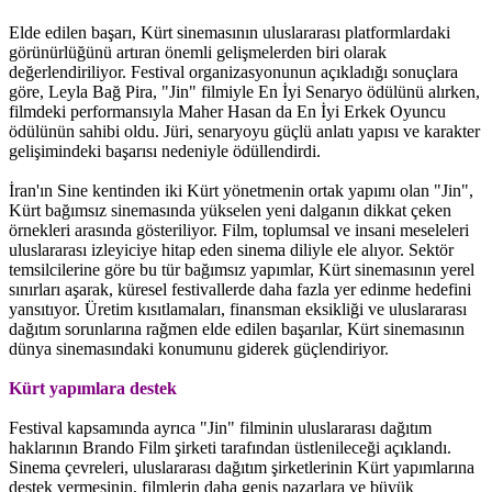
Elde edilen başarı, Kürt sinemasının uluslararası platformlardaki
görünürlüğünü artıran önemli gelişmelerden biri olarak
değerlendiriliyor. Festival organizasyonunun açıkladığı sonuçlara
göre, Leyla Bağ Pira, "Jin" filmiyle En İyi Senaryo ödülünü alırken,
filmdeki performansıyla Maher Hasan da En İyi Erkek Oyuncu
ödülünün sahibi oldu. Jüri, senaryoyu güçlü anlatı yapısı ve karakter
gelişimindeki başarısı nedeniyle ödüllendirdi.
İran'ın Sine kentinden iki Kürt yönetmenin ortak yapımı olan "Jin",
Kürt bağımsız sinemasında yükselen yeni dalganın dikkat çeken
örnekleri arasında gösteriliyor. Film, toplumsal ve insani meseleleri
uluslararası izleyiciye hitap eden sinema diliyle ele alıyor. Sektör
temsilcilerine göre bu tür bağımsız yapımlar, Kürt sinemasının yerel
sınırları aşarak, küresel festivallerde daha fazla yer edinme hedefini
yansıtıyor. Üretim kısıtlamaları, finansman eksikliği ve uluslararası
dağıtım sorunlarına rağmen elde edilen başarılar, Kürt sinemasının
dünya sinemasındaki konumunu giderek güçlendiriyor.
Kürt yapımlara destek
Festival kapsamında ayrıca "Jin" filminin uluslararası dağıtım
haklarının Brando Film şirketi tarafından üstlenileceği açıklandı.
Sinema çevreleri, uluslararası dağıtım şirketlerinin Kürt yapımlarına
destek vermesinin, filmlerin daha geniş pazarlara ve büyük