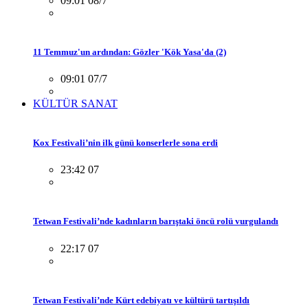
09:01 08/7
11 Temmuz'un ardından: Gözler 'Kök Yasa'da (2)
09:01 07/7
KÜLTÜR SANAT
Kox Festivali’nin ilk günü konserlerle sona erdi
23:42 07
Tetwan Festivali’nde kadınların barıştaki öncü rolü vurgulandı
22:17 07
Tetwan Festivali’nde Kürt edebiyatı ve kültürü tartışıldı