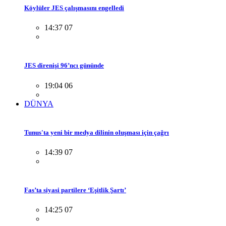
Köylüler JES çalışmasını engelledi
14:37 07
JES direnişi 96’ncı gününde
19:04 06
DÜNYA
Tunus'ta yeni bir medya dilinin oluşması için çağrı
14:39 07
Fas’ta siyasi partilere ‘Eşitlik Şartı’
14:25 07