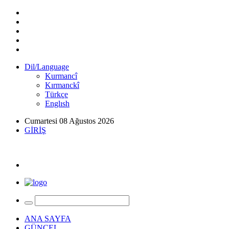
Dil/Language
Kurmancî
Kırmanckî
Türkçe
Englısh
Cumartesi 08 Ağustos 2026
GİRİŞ
ANA SAYFA
GÜNCEL