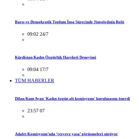
Barış ve Demokratik Toplum İnşa Sürecinde Jineolojînin Rolü
09:02 24/7
Kürdistan Kadın Özgürlük Hareketi Deneyimi
09:04 17/7
TÜM HABERLER
Dilan Kunt Ayan 'Kadın özgün alt komisyonu' kurulmasını önerdi
23:57 07
Adalet Komisyonu’nda ‘çerçeve yasa’ görüşmeleri sürüyor