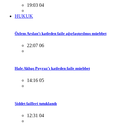
19:03 04
HUKUK
Özlem Arslan’ı katleden faile ağırlaştırılmış müebbet
22:07 06
Hale Akbaş Poyraz’ı katleden faile müebbet
14:16 05
Şiddet failleri tutuklandı
12:31 04