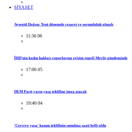
SİYASET
Ayşegül Doğan: Yeni dönemde cesaret ve sorumluluk olmalı
11:36 06
İHD’nin kadın hakları raporlarına erişim engeli Meclis gündeminde
17:06 05
DEM Parti yarın yasa teklifine imza atacak
19:40 04
'Çerçeve yasa' kanun teklifinin sunulma saati belli oldu