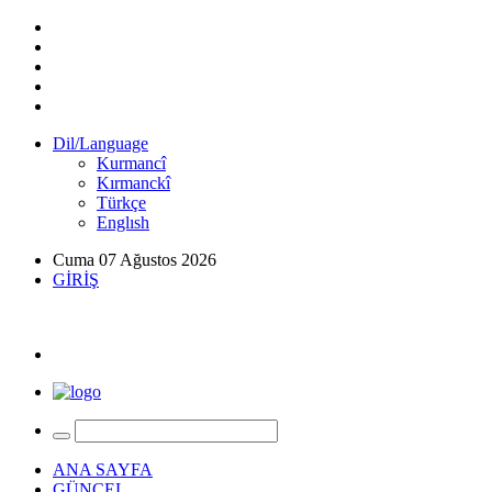
Dil/Language
Kurmancî
Kırmanckî
Türkçe
Englısh
Cuma 07 Ağustos 2026
GİRİŞ
ANA SAYFA
GÜNCEL