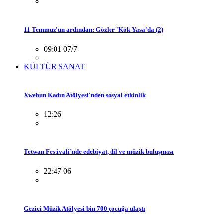
11 Temmuz'un ardından: Gözler 'Kök Yasa'da (2)
09:01 07/7
KÜLTÜR SANAT
Xwebun Kadın Atölyesi'nden sosyal etkinlik
12:26
Tetwan Festivali’nde edebiyat, dil ve müzik buluşması
22:47 06
Gezici Müzik Atölyesi bin 700 çocuğa ulaştı