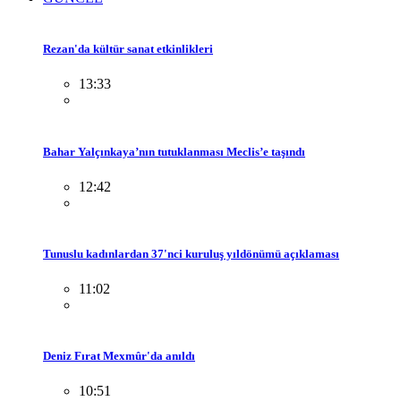
Rezan'da kültür sanat etkinlikleri
13:33
Bahar Yalçınkaya’nın tutuklanması Meclis’e taşındı
12:42
Tunuslu kadınlardan 37'nci kuruluş yıldönümü açıklaması
11:02
Deniz Fırat Mexmûr'da anıldı
10:51