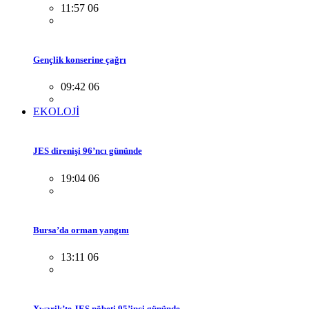
11:57 06
Gençlik konserine çağrı
09:42 06
EKOLOJİ
JES direnişi 96’ncı gününde
19:04 06
Bursa’da orman yangını
13:11 06
Xwarik’te JES nöbeti 95’inci gününde