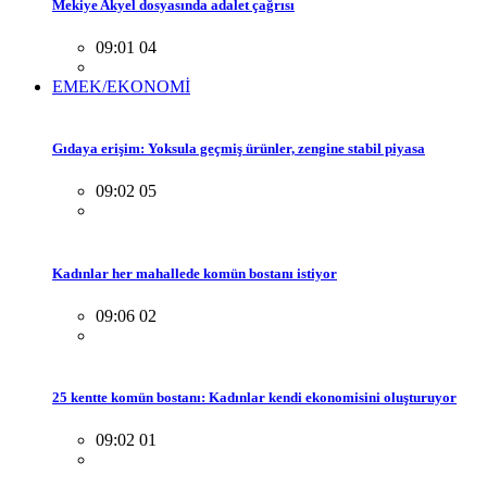
Mekiye Akyel dosyasında adalet çağrısı
09:01 04
EMEK/EKONOMİ
Gıdaya erişim: Yoksula geçmiş ürünler, zengine stabil piyasa
09:02 05
Kadınlar her mahallede komün bostanı istiyor
09:06 02
25 kentte komün bostanı: Kadınlar kendi ekonomisini oluşturuyor
09:02 01