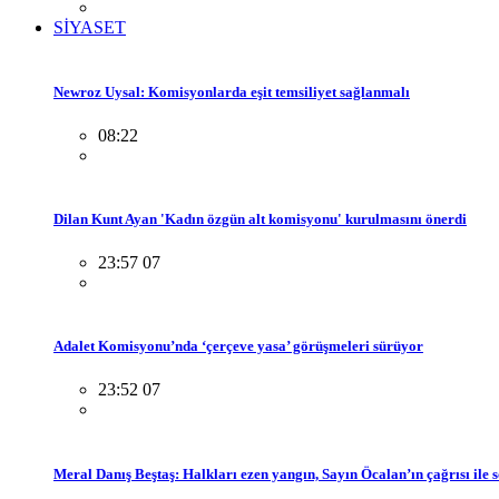
SİYASET
Newroz Uysal: Komisyonlarda eşit temsiliyet sağlanmalı
08:22
Dilan Kunt Ayan 'Kadın özgün alt komisyonu' kurulmasını önerdi
23:57 07
Adalet Komisyonu’nda ‘çerçeve yasa’ görüşmeleri sürüyor
23:52 07
Meral Danış Beştaş: Halkları ezen yangın, Sayın Öcalan’ın çağrısı ile 