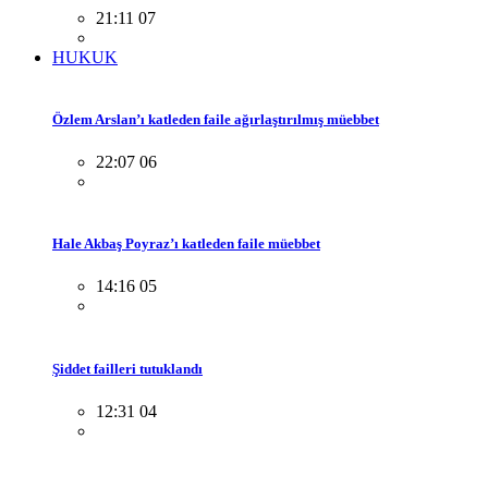
21:11 07
HUKUK
Özlem Arslan’ı katleden faile ağırlaştırılmış müebbet
22:07 06
Hale Akbaş Poyraz’ı katleden faile müebbet
14:16 05
Şiddet failleri tutuklandı
12:31 04