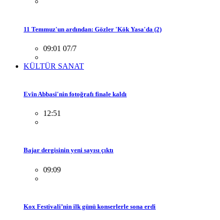
11 Temmuz'un ardından: Gözler 'Kök Yasa'da (2)
09:01 07/7
KÜLTÜR SANAT
Evîn Abbasî'nin fotoğrafı finale kaldı
12:51
Bajar dergisinin yeni sayısı çıktı
09:09
Kox Festivali’nin ilk günü konserlerle sona erdi