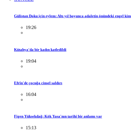
Gülistan Doku için eylem: Altı yıl boyunca adaletin önündeki engel ki
19:26
Kütahya'da bir kadın katledildi
19:04
Efrîn'de çocuğa cinsel saldırı
16:04
Figen Yüksekdağ: Kök Yasa'nın tarihi bir anlamı var
15:13