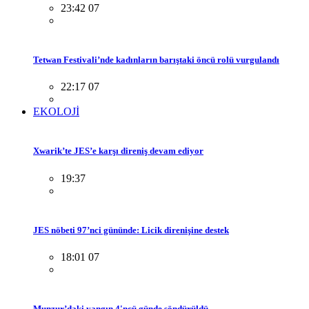
23:42 07
Tetwan Festivali’nde kadınların barıştaki öncü rolü vurgulandı
22:17 07
EKOLOJİ
Xwarik’te JES’e karşı direniş devam ediyor
19:37
JES nöbeti 97’nci gününde: Licik direnişine destek
18:01 07
Munzur’daki yangın 4'ncü günde söndürüldü