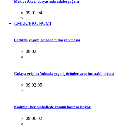
Mekiye Akyel dosyasında adalet çağrısı
09:01 04
EMEK/EKONOMİ
Çadırda yaşam, tarlada bitmeyen mesai
09:02
Gıdaya erişim: Yoksula geçmiş ürünler, zengine stabil piyasa
09:02 05
Kadınlar her mahallede komün bostanı istiyor
09:06 02