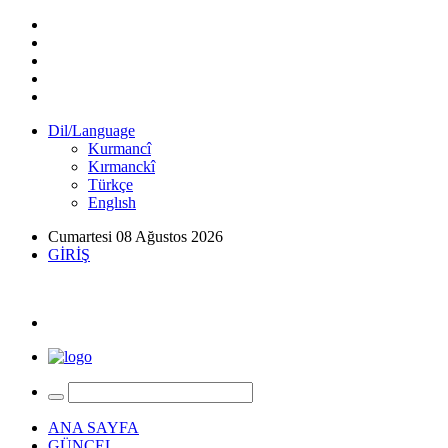
Dil/Language
Kurmancî
Kırmanckî
Türkçe
Englısh
Cumartesi 08 Ağustos 2026
GİRİŞ
ANA SAYFA
GÜNCEL