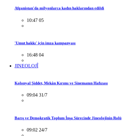
Afganistan'da milyonlarca kadın haklarından edildi
10:47 05
'Umut hakkı' için imza kampanyası
16:48 04
JINEOLOJÎ
Kolonyal Şiddet, Mekân Kırımı ve Sinemanın Hafızası
09:04 31/7
Barış ve Demokratik Toplum İnşa Sürecinde Jineolojînin Rolü
09:02 24/7