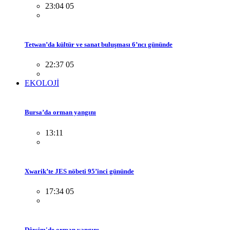
23:04 05
Tetwan’da kültür ve sanat buluşması 6’ncı gününde
22:37 05
EKOLOJİ
Bursa’da orman yangını
13:11
Xwarik’te JES nöbeti 95’inci gününde
17:34 05
Dêrsim'de orman yangını