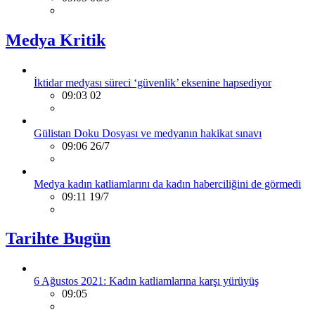
Medya Kritik
İktidar medyası süreci ‘güvenlik’ eksenine hapsediyor
09:03 02
Gülistan Doku Dosyası ve medyanın hakikat sınavı
09:06 26/7
Medya kadın katliamlarını da kadın haberciliğini de görmedi
09:11 19/7
Tarihte Bugün
6 Ağustos 2021: Kadın katliamlarına karşı yürüyüş
09:05