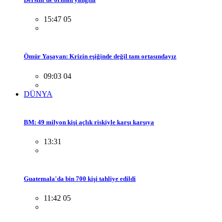
15:47 05
Ömür Yaşayan: Krizin eşiğinde değil tam ortasındayız
09:03 04
DÜNYA
BM: 49 milyon kişi açlık riskiyle karşı karşıya
13:31
Guatemala'da bin 700 kişi tahliye edildi
11:42 05