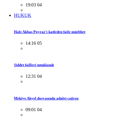
19:03 04
HUKUK
Hale Akbaş Poyraz’ı katleden faile müebbet
14:16 05
Şiddet failleri tutuklandı
12:31 04
Mekiye Akyel dosyasında adalet çağrısı
09:01 04