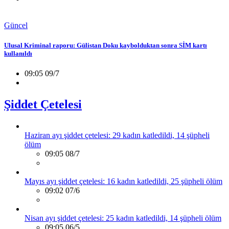
Güncel
Ulusal Kriminal raporu: Gülistan Doku kaybolduktan sonra SİM kartı
kullanıldı
09:05 09/7
Şiddet Çetelesi
Haziran ayı şiddet çetelesi: 29 kadın katledildi, 14 şüpheli
ölüm
09:05 08/7
Mayıs ayı şiddet çetelesi: 16 kadın katledildi, 25 şüpheli ölüm
09:02 07/6
Nisan ayı şiddet çetelesi: 25 kadın katledildi, 14 şüpheli ölüm
09:05 06/5