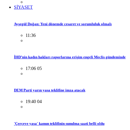
SİYASET
Ayşegül Doğan: Yeni dönemde cesaret ve sorumluluk olmalı
11:36
İHD’nin kadın hakları raporlarına erişim engeli Meclis gündeminde
17:06 05
DEM Parti yarın yasa teklifine imza atacak
19:40 04
'Çerçeve yasa' kanun teklifinin sunulma saati belli oldu