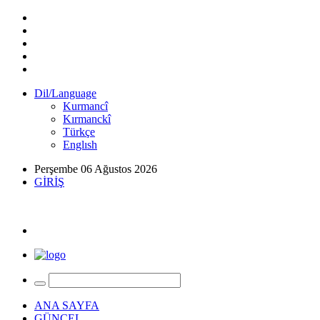
Dil/Language
Kurmancî
Kırmanckî
Türkçe
Englısh
Perşembe 06 Ağustos 2026
GİRİŞ
ANA SAYFA
GÜNCEL