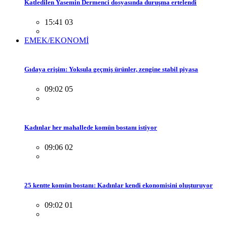
Katledilen Yasemin Dermenci dosyasında duruşma ertelendi
15:41 03
EMEK/EKONOMİ
Gıdaya erişim: Yoksula geçmiş ürünler, zengine stabil piyasa
09:02 05
Kadınlar her mahallede komün bostanı istiyor
09:06 02
25 kentte komün bostanı: Kadınlar kendi ekonomisini oluşturuyor
09:02 01