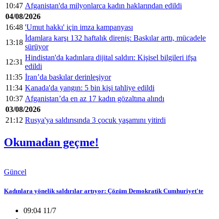
10:47
Afganistan'da milyonlarca kadın haklarından edildi
04/08/2026
16:48
'Umut hakkı' için imza kampanyası
İdamlara karşı 132 haftalık direniş: Baskılar arttı, mücadele
13:18
sürüyor
Hindistan'da kadınlara dijital saldırı: Kişisel bilgileri ifşa
12:31
edildi
11:35
İran’da baskılar derinleşiyor
11:34
Kanada'da yangın: 5 bin kişi tahliye edildi
10:37
Afganistan’da en az 17 kadın gözaltına alındı
03/08/2026
21:12
Rusya'ya saldırısında 3 çocuk yaşamını yitirdi
Okumadan geçme!
Güncel
Kadınlara yönelik saldırılar artıyor: Çözüm Demokratik Cumhuriyet'te
09:04 11/7