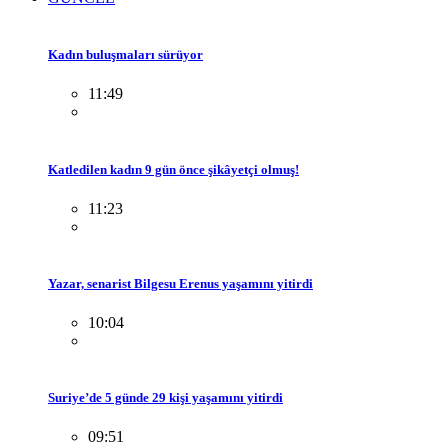
Kadın buluşmaları sürüyor
11:49
Katledilen kadın 9 gün önce şikâyetçi olmuş!
11:23
Yazar, senarist Bilgesu Erenus yaşamını yitirdi
10:04
Suriye’de 5 günde 29 kişi yaşamını yitirdi
09:51