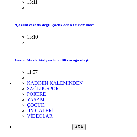
13:11
‘Çözüm cezada değil, çocuk adalet sisteminde’
13:10
Gezici Müzik Atölyesi bin 700 çocuğa ulaştı
11:57
KADININ KALEMİNDEN
SAĞLIK/SPOR
PORTRE
YAŞAM
ÇOCUK
JIN GALERİ
VİDEOLAR
ARA