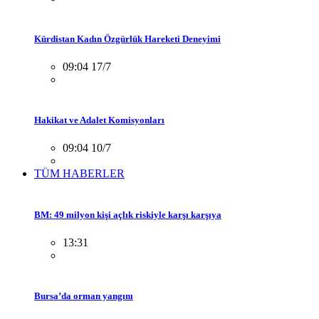
Kürdistan Kadın Özgürlük Hareketi Deneyimi
09:04 17/7
Hakikat ve Adalet Komisyonları
09:04 10/7
TÜM HABERLER
BM: 49 milyon kişi açlık riskiyle karşı karşıya
13:31
Bursa’da orman yangını