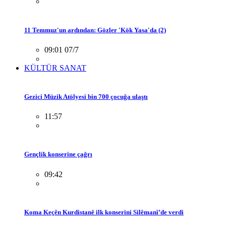
11 Temmuz'un ardından: Gözler 'Kök Yasa'da (2)
09:01 07/7
KÜLTÜR SANAT
Gezici Müzik Atölyesi bin 700 çocuğa ulaştı
11:57
Gençlik konserine çağrı
09:42
Koma Keçên Kurdistanê ilk konserini Silêmanî’de verdi