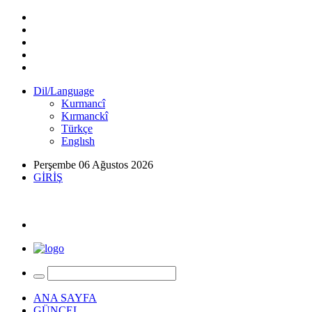
Dil/Language
Kurmancî
Kırmanckî
Türkçe
Englısh
Perşembe 06 Ağustos 2026
GİRİŞ
ANA SAYFA
GÜNCEL