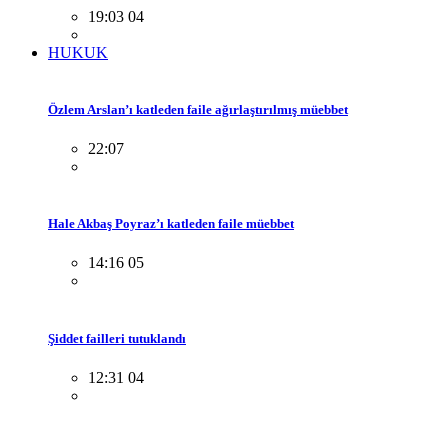
19:03 04
HUKUK
Özlem Arslan’ı katleden faile ağırlaştırılmış müebbet
22:07
Hale Akbaş Poyraz’ı katleden faile müebbet
14:16 05
Şiddet failleri tutuklandı
12:31 04