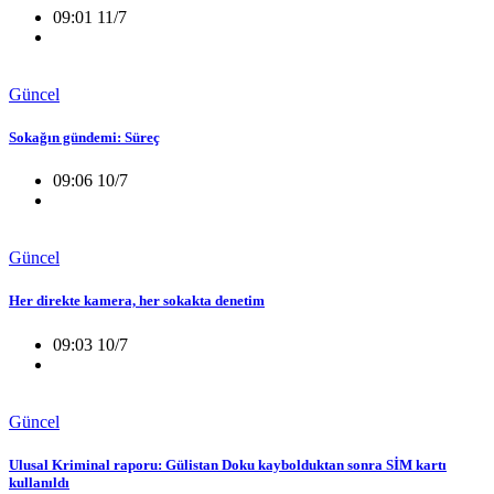
09:01 11/7
Güncel
Sokağın gündemi: Süreç
09:06 10/7
Güncel
Her direkte kamera, her sokakta denetim
09:03 10/7
Güncel
Ulusal Kriminal raporu: Gülistan Doku kaybolduktan sonra SİM kartı
kullanıldı