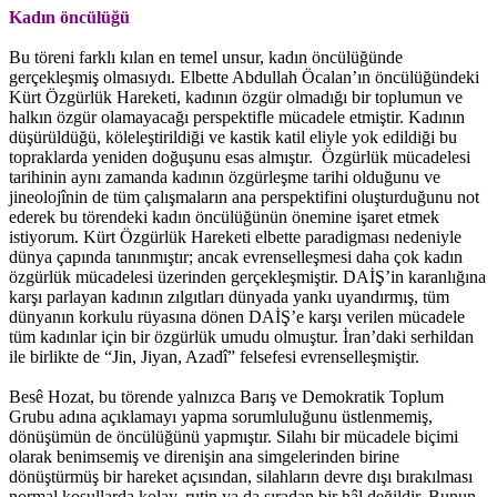
Kadın öncülüğü
Bu töreni farklı kılan en temel unsur, kadın öncülüğünde
gerçekleşmiş olmasıydı. Elbette Abdullah Öcalan’ın öncülüğündeki
Kürt Özgürlük Hareketi, kadının özgür olmadığı bir toplumun ve
halkın özgür olamayacağı perspektifle mücadele etmiştir. Kadının
düşürüldüğü, köleleştirildiği ve kastik katil eliyle yok edildiği bu
topraklarda yeniden doğuşunu esas almıştır. Özgürlük mücadelesi
tarihinin aynı zamanda kadının özgürleşme tarihi olduğunu ve
jineolojînin de tüm çalışmaların ana perspektifini oluşturduğunu not
ederek bu törendeki kadın öncülüğünün önemine işaret etmek
istiyorum. Kürt Özgürlük Hareketi elbette paradigması nedeniyle
dünya çapında tanınmıştır; ancak evrenselleşmesi daha çok kadın
özgürlük mücadelesi üzerinden gerçekleşmiştir. DAİŞ’in karanlığına
karşı parlayan kadının zılgıtları dünyada yankı uyandırmış, tüm
dünyanın korkulu rüyasına dönen DAİŞ’e karşı verilen mücadele
tüm kadınlar için bir özgürlük umudu olmuştur. İran’daki serhildan
ile birlikte de “Jin, Jiyan, Azadî” felsefesi evrenselleşmiştir.
Besê Hozat, bu törende yalnızca Barış ve Demokratik Toplum
Grubu adına açıklamayı yapma sorumluluğunu üstlenmemiş,
dönüşümün de öncülüğünü yapmıştır. Silahı bir mücadele biçimi
olarak benimsemiş ve direnişin ana simgelerinden birine
dönüştürmüş bir hareket açısından, silahların devre dışı bırakılması
normal koşullarda kolay, rutin ya da sıradan bir hâl değildir. Bunun