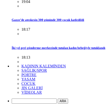
19:04
Gazze’de ateşkesin 300 gününde 300 çocuk katledildi
18:17
İki yıl geri gönderme merkezinde tutulan kadın bebeğiyle tutuklandı
18:13
KADININ KALEMİNDEN
SAĞLIK/SPOR
PORTRE
YAŞAM
ÇOCUK
JIN GALERİ
VİDEOLAR
ARA