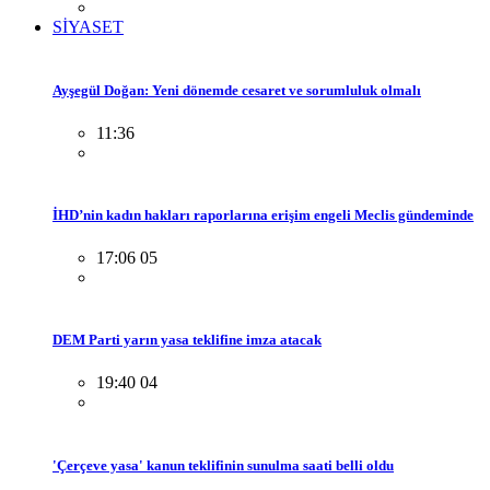
SİYASET
Ayşegül Doğan: Yeni dönemde cesaret ve sorumluluk olmalı
11:36
İHD’nin kadın hakları raporlarına erişim engeli Meclis gündeminde
17:06 05
DEM Parti yarın yasa teklifine imza atacak
19:40 04
'Çerçeve yasa' kanun teklifinin sunulma saati belli oldu