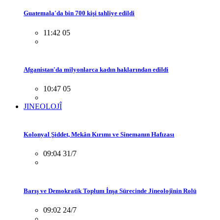
Guatemala'da bin 700 kişi tahliye edildi
11:42 05
Afganistan'da milyonlarca kadın haklarından edildi
10:47 05
JINEOLOJÎ
Kolonyal Şiddet, Mekân Kırımı ve Sinemanın Hafızası
09:04 31/7
Barış ve Demokratik Toplum İnşa Sürecinde Jineolojînin Rolü
09:02 24/7