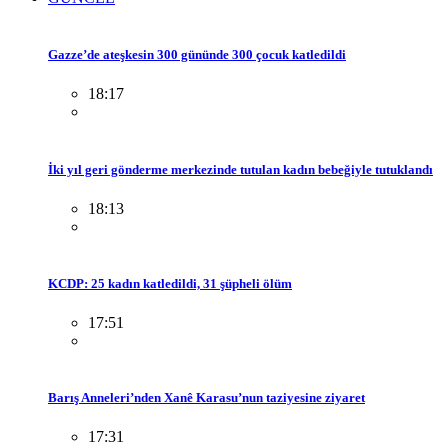
Gazze’de ateşkesin 300 gününde 300 çocuk katledildi
18:17
İki yıl geri gönderme merkezinde tutulan kadın bebeğiyle tutuklandı
18:13
KCDP: 25 kadın katledildi, 31 şüpheli ölüm
17:51
Barış Anneleri’nden Xanê Karasu’nun taziyesine ziyaret
17:31