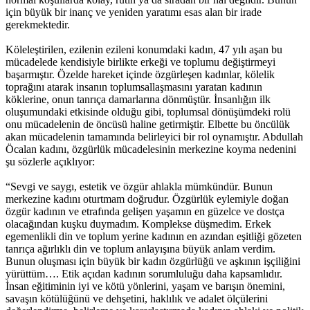
için büyük bir inanç ve yeniden yaratımı esas alan bir irade
gerekmektedir.
Köleleştirilen, ezilenin ezileni konumdaki kadın, 47 yılı aşan bu
mücadelede kendisiyle birlikte erkeği ve toplumu değiştirmeyi
başarmıştır. Özelde hareket içinde özgürleşen kadınlar, kölelik
toprağını atarak insanın toplumsallaşmasını yaratan kadının
köklerine, onun tanrıça damarlarına dönmüştür. İnsanlığın ilk
oluşumundaki etkisinde olduğu gibi, toplumsal dönüşümdeki rolü
onu mücadelenin de öncüsü haline getirmiştir. Elbette bu öncülük
akan mücadelenin tamamında belirleyici bir rol oynamıştır. Abdullah
Öcalan kadını, özgürlük mücadelesinin merkezine koyma nedenini
şu sözlerle açıklıyor:
“Sevgi ve saygı, estetik ve özgür ahlakla mümkündür. Bunun
merkezine kadını oturtmam doğrudur. Özgürlük eylemiyle doğan
özgür kadının ve etrafında gelişen yaşamın en güzelce ve dostça
olacağından kuşku duymadım. Komplekse düşmedim. Erkek
egemenlikli din ve toplum yerine kadının en azından eşitliği gözeten
tanrıça ağırlıklı din ve toplum anlayışına büyük anlam verdim.
Bunun oluşması için büyük bir kadın özgürlüğü ve aşkının işçiliğini
yürüttüm…. Etik açıdan kadının sorumluluğu daha kapsamlıdır.
İnsan eğitiminin iyi ve kötü yönlerini, yaşam ve barışın önemini,
savaşın kötülüğünü ve dehşetini, haklılık ve adalet ölçülerini