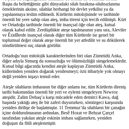
Başta da belirttiğimiz gibi dünyadaki silah bırakma-silahsızlanma
örneklerinin aksine, silahlar herhangi bir devlet yetkilisi ya da
yapılanmaya teslim edilmedi. Kürtlerin mitolojisinde ve tarihinde
önemli bir yere sahip olan ateş, imha töreni için tercih edilmişti. Kürt
ve Ortadoğu tarihinde önemli bir inançsal öğe olan ateş, kutsal
olarak kabul edilir. Zerdüştlükte ateşe tapılmasının yanı sıra, Aleviler
ve Êzidîlerde inançsal olarak diğer tüm Kürtlerde ise genel bir
toplumsal değer olarak ateşe önemli bir yer atfedilir ve su dökülerek
söndürülmesi suç olarak görülür.
Ortadoğu’nun mitolojik karakterlerinden biri olan Zümrüdü Anka,
diğer adıyla Simurg da sonsuzluğu ve ölümsüzlüğü simgelemektedir.
Kutsal bilgi ağacında kendini ateşle kaplayan Zümrüdü Anka,
küllerinden yeniden doğarak yenilenmeyi; özü itibariyle yok olmayı
değil yeniden inşayı temsil eder.
Ateşle silahların imhasının bir diğer anlamı ise, tüm Kürtlerin direniş
tarihi bakımından önemli bir yeri ve eylemi simgeleyen Newroz
ateşidir. Zalim Dehaq’a karşı mücadele eden demirci Kawa, dağ
başında yaktığı ateş ile bir zaferi duyururken, sömürgeci karşısında
yeniden dirilişe de başlatmıştır. 11 Temmuz’da silahların bir çanağın
içine doldurulmasının ardından, Besê Hozat ve Behzat Çarçel
tarafından yakılan ateşle eskinin imhası sağlanırken, yeniden
doğuşun da fitili ateşlenmiştir.