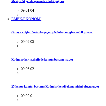
Mekiye Akyel dosyasında adalet çağrısı
09:01 04
EMEK/EKONOMİ
Gıdaya erişim: Yoksula geçmiş ürünler, zengine stabil piyasa
09:02 05
Kadınlar her mahallede komün bostanı istiyor
09:06 02
25 kentte komün bostanı: Kadınlar kendi ekonomisini oluşturuyor
09:02 01