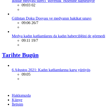
İktidar medyası süreci ‘güvenlik’ eksenine hapsediyor
09:03 02
Gülistan Doku Dosyası ve medyanın hakikat sınavı
09:06 26/7
Medya kadın katliamlarını da kadın haberciliğini de görmedi
09:11 19/7
Tarihte Bugün
6 Ağustos 2021: Kadın katliamlarına karşı yürüyüş
09:05
Hakkımızda
Künye
İletişim