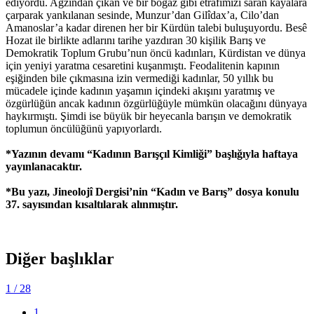
ediyordu. Ağzından çıkan ve bir boğaz gibi etrafımızı saran kayalara
çarparak yankılanan sesinde, Munzur’dan Gilîdax’a, Cilo’dan
Amanoslar’a kadar direnen her bir Kürdün talebi buluşuyordu. Besê
Hozat ile birlikte adlarını tarihe yazdıran 30 kişilik Barış ve
Demokratik Toplum Grubu’nun öncü kadınları, Kürdistan ve dünya
için yeniyi yaratma cesaretini kuşanmıştı. Feodalitenin kapının
eşiğinden bile çıkmasına izin vermediği kadınlar, 50 yıllık bu
mücadele içinde kadının yaşamın içindeki akışını yaratmış ve
özgürlüğün ancak kadının özgürlüğüyle mümkün olacağını dünyaya
haykırmıştı. Şimdi ise büyük bir heyecanla barışın ve demokratik
toplumun öncülüğünü yapıyorlardı.
*Yazının devamı “Kadının Barışçıl Kimliği” başlığıyla haftaya
yayınlanacaktır.
*Bu yazı, Jineolojî Dergisi’nin “Kadın ve Barış” dosya konulu
37. sayısından kısaltılarak alınmıştır.
Diğer başlıklar
1
/ 28
1