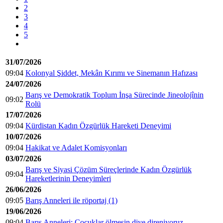
2
3
4
5
31/07/2026
09:04
Kolonyal Şiddet, Mekân Kırımı ve Sinemanın Hafızası
24/07/2026
Barış ve Demokratik Toplum İnşa Sürecinde Jineolojînin
09:02
Rolü
17/07/2026
09:04
Kürdistan Kadın Özgürlük Hareketi Deneyimi
10/07/2026
09:04
Hakikat ve Adalet Komisyonları
03/07/2026
Barış ve Siyasi Çözüm Süreçlerinde Kadın Özgürlük
09:04
Hareketlerinin Deneyimleri
26/06/2026
09:05
Barış Anneleri ile röportaj (1)
19/06/2026
09:04
Barış Anneleri: Çocuklar ölmesin diye direniyoruz