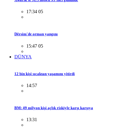
17:34 05
Dêrsim'de orman yangını
15:47 05
DÜNYA
12 bin kişi sıcaktan yaşamını yitirdi
14:57
BM: 49 milyon kişi açlık riskiyle karşı karşıya
13:31