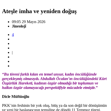
Ateşle imha ve yeniden doğuş
09:05 29 Mayıs 2026
Jineolojî
4
|
“Bu töreni farklı kılan en temel unsur, kadın öncülüğünde
gerçekleşmiş olmasıydı. Abdullah Öcalan’ın öncülüğündeki Kürt
Özgürlük Hareketi, kadının özgür olmadığı bir toplumun ve
halkın özgür olamayacağı perspektifiyle mücadele etmiştir.”
Dicle Müftüoğlu
PKK’nin feshinin bir yok oluş, bitiş ya da son değil bir dönüşümün
ve yeni bir başlangıcının temsiline de döndü 11 Temmuz töreni.