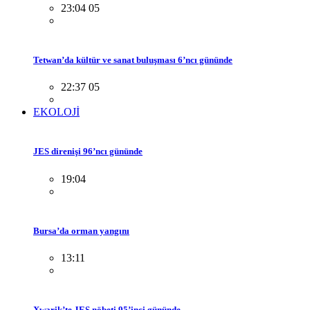
23:04 05
Tetwan’da kültür ve sanat buluşması 6’ncı gününde
22:37 05
EKOLOJİ
JES direnişi 96’ncı gününde
19:04
Bursa’da orman yangını
13:11
Xwarik’te JES nöbeti 95’inci gününde