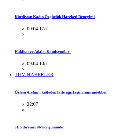
Kürdistan Kadın Özgürlük Hareketi Deneyimi
09:04 17/7
Hakikat ve Adalet Komisyonları
09:04 10/7
TÜM HABERLER
Özlem Arslan’ı katleden faile ağırlaştırılmış müebbet
22:07
JES direnişi 96’ncı gününde