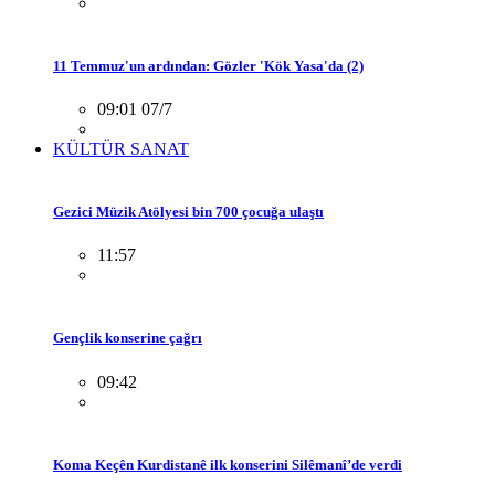
11 Temmuz'un ardından: Gözler 'Kök Yasa'da (2)
09:01 07/7
KÜLTÜR SANAT
Gezici Müzik Atölyesi bin 700 çocuğa ulaştı
11:57
Gençlik konserine çağrı
09:42
Koma Keçên Kurdistanê ilk konserini Silêmanî’de verdi