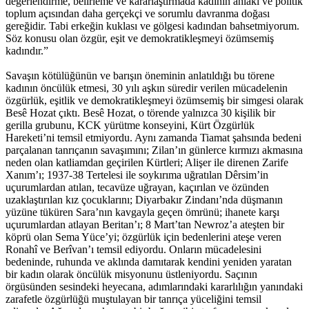
değerlendirme, belirleme ve kararlaştırmada kadının ahlaki ve politik
toplum açısından daha gerçekçi ve sorumlu davranma doğası
gereğidir. Tabi erkeğin kuklası ve gölgesi kadından bahsetmiyorum.
Söz konusu olan özgür, eşit ve demokratikleşmeyi özümsemiş
kadındır.”
Savaşın kötülüğünün ve barışın öneminin anlatıldığı bu törene
kadının öncülük etmesi, 30 yılı aşkın süredir verilen mücadelenin
özgürlük, eşitlik ve demokratikleşmeyi özümsemiş bir simgesi olarak
Besê Hozat çıktı. Besê Hozat, o törende yalnızca 30 kişilik bir
gerilla grubunu, KCK yürütme konseyini, Kürt Özgürlük
Hareketi’ni temsil etmiyordu. Aynı zamanda Tiamat şahsında bedeni
parçalanan tanrıçanın savaşımını; Zilan’ın günlerce kırmızı akmasına
neden olan katliamdan geçirilen Kürtleri; Alişer ile direnen Zarife
Xanım’ı; 1937-38 Tertelesi ile soykırıma uğratılan Dêrsim’in
uçurumlardan atılan, tecavüze uğrayan, kaçırılan ve özünden
uzaklaştırılan kız çocuklarını; Diyarbakır Zindanı’nda düşmanın
yüzüne tüküren Sara’nın kavgayla geçen ömrünü; ihanete karşı
uçurumlardan atlayan Beritan’ı; 8 Mart’tan Newroz’a ateşten bir
köprü olan Sema Yüce’yi; özgürlük için bedenlerini ateşe veren
Ronahî ve Berîvan’ı temsil ediyordu. Onların mücadelesini
bedeninde, ruhunda ve aklında damıtarak kendini yeniden yaratan
bir kadın olarak öncülük misyonunu üstleniyordu. Saçının
örgüsünden sesindeki heyecana, adımlarındaki kararlılığın yanındaki
zarafetle özgürlüğü muştulayan bir tanrıça yüceliğini temsil