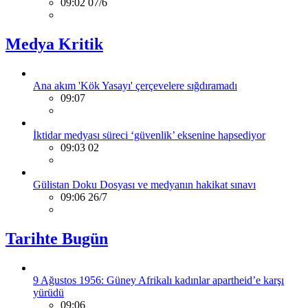
09:02 07/6
Medya Kritik
Ana akım 'Kök Yasayı' çerçevelere sığdıramadı
09:07
İktidar medyası süreci ‘güvenlik’ eksenine hapsediyor
09:03 02
Gülistan Doku Dosyası ve medyanın hakikat sınavı
09:06 26/7
Tarihte Bugün
9 Ağustos 1956: Güney Afrikalı kadınlar apartheid’e karşı
yürüdü
09:06