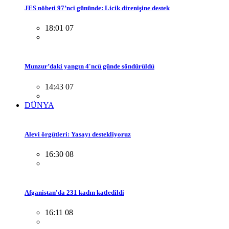
JES nöbeti 97’nci gününde: Licik direnişine destek
18:01 07
Munzur’daki yangın 4'ncü günde söndürüldü
14:43 07
DÜNYA
Alevi örgütleri: Yasayı destekliyoruz
16:30 08
Afganistan'da 231 kadın katledildi
16:11 08