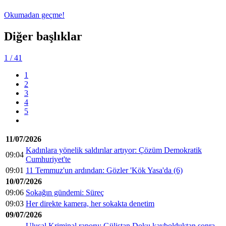
Okumadan geçme!
Diğer başlıklar
1
/ 41
1
2
3
4
5
11/07/2026
Kadınlara yönelik saldırılar artıyor: Çözüm Demokratik
09:04
Cumhuriyet'te
09:01
11 Temmuz'un ardından: Gözler 'Kök Yasa'da (6)
10/07/2026
09:06
Sokağın gündemi: Süreç
09:03
Her direkte kamera, her sokakta denetim
09/07/2026
Ulusal Kriminal raporu: Gülistan Doku kaybolduktan sonra