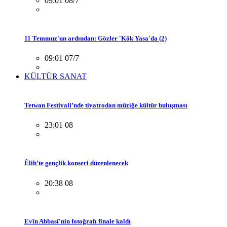
09:01 08/7
11 Temmuz'un ardından: Gözler 'Kök Yasa'da (2)
09:01 07/7
KÜLTÜR SANAT
Tetwan Festivali’nde tiyatrodan müziğe kültür buluşması
23:01 08
Êlih’te gençlik konseri düzenlenecek
20:38 08
Evîn Abbasî'nin fotoğrafı finale kaldı