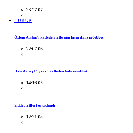
23:57 07
HUKUK
Özlem Arslan’ı katleden faile ağırlaştırılmış müebbet
22:07 06
Hale Akbaş Poyraz’ı katleden faile müebbet
14:16 05
Şiddet failleri tutuklandı
12:31 04