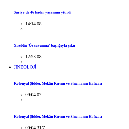
Suriye'de 46 kadın yaşamını yitirdi
14:14 08
Xwebûn 'Öz savunma' başlığıyla çıktı
12:53 08
JINEOLOJÎ
Kolonyal Şiddet, Mekân Kırımı ve Sinemanın Hafızası
09:04 07
Kolonyal Şiddet, Mekân Kırımı ve Sinemanın Hafızası
09:04 31/7