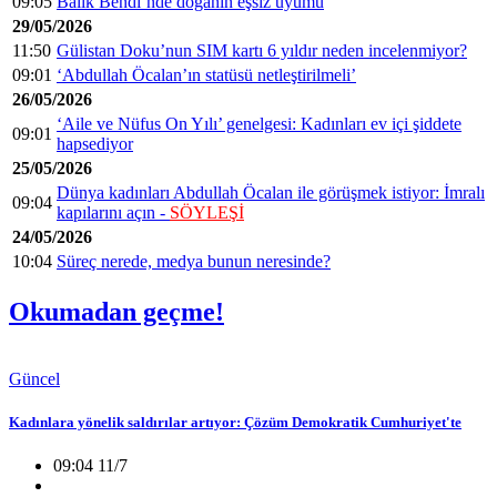
09:05
Balık Bendi’nde doğanın eşsiz uyumu
29/05/2026
11:50
Gülistan Doku’nun SIM kartı 6 yıldır neden incelenmiyor?
09:01
‘Abdullah Öcalan’ın statüsü netleştirilmeli’
26/05/2026
‘Aile ve Nüfus On Yılı’ genelgesi: Kadınları ev içi şiddete
09:01
hapsediyor
25/05/2026
Dünya kadınları Abdullah Öcalan ile görüşmek istiyor: İmralı
09:04
kapılarını açın -
SÖYLEŞİ
24/05/2026
10:04
Süreç nerede, medya bunun neresinde?
Okumadan geçme!
Güncel
Kadınlara yönelik saldırılar artıyor: Çözüm Demokratik Cumhuriyet'te
09:04 11/7