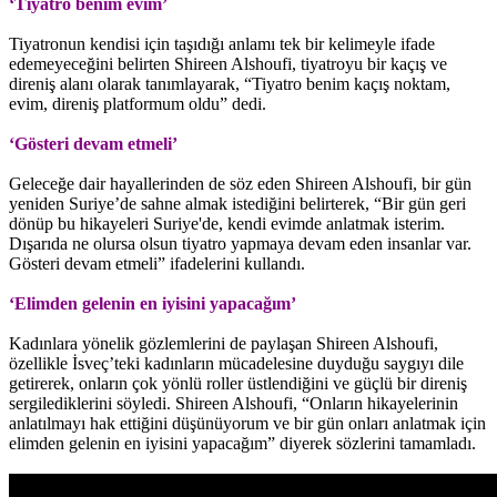
‘Tiyatro benim evim’
Tiyatronun kendisi için taşıdığı anlamı tek bir kelimeyle ifade
edemeyeceğini belirten Shireen Alshoufi, tiyatroyu bir kaçış ve
direniş alanı olarak tanımlayarak, “Tiyatro benim kaçış noktam,
evim, direniş platformum oldu” dedi.
‘Gösteri devam etmeli’
Geleceğe dair hayallerinden de söz eden Shireen Alshoufi, bir gün
yeniden Suriye’de sahne almak istediğini belirterek, “Bir gün geri
dönüp bu hikayeleri Suriye'de, kendi evimde anlatmak isterim.
Dışarıda ne olursa olsun tiyatro yapmaya devam eden insanlar var.
Gösteri devam etmeli” ifadelerini kullandı.
‘Elimden gelenin en iyisini yapacağım’
Kadınlara yönelik gözlemlerini de paylaşan Shireen Alshoufi,
özellikle İsveç’teki kadınların mücadelesine duyduğu saygıyı dile
getirerek, onların çok yönlü roller üstlendiğini ve güçlü bir direniş
sergilediklerini söyledi. Shireen Alshoufi, “Onların hikayelerinin
anlatılmayı hak ettiğini düşünüyorum ve bir gün onları anlatmak için
elimden gelenin en iyisini yapacağım” diyerek sözlerini tamamladı.