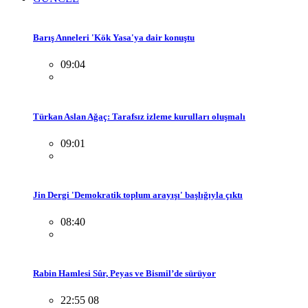
Barış Anneleri 'Kök Yasa'ya dair konuştu
09:04
Türkan Aslan Ağaç: Tarafsız izleme kurulları oluşmalı
09:01
Jin Dergi 'Demokratik toplum arayışı' başlığıyla çıktı
08:40
Rabin Hamlesi Sûr, Peyas ve Bismil’de sürüyor
22:55 08