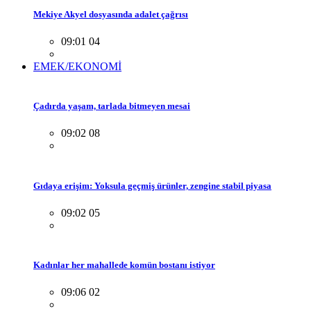
Mekiye Akyel dosyasında adalet çağrısı
09:01 04
EMEK/EKONOMİ
Çadırda yaşam, tarlada bitmeyen mesai
09:02 08
Gıdaya erişim: Yoksula geçmiş ürünler, zengine stabil piyasa
09:02 05
Kadınlar her mahallede komün bostanı istiyor
09:06 02