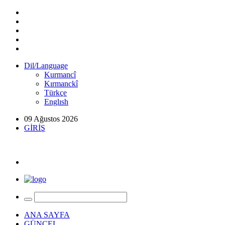
Dil/Language
Kurmancî
Kırmanckî
Türkçe
Englısh
09 Ağustos 2026
GİRİŞ
ANA SAYFA
GÜNCEL