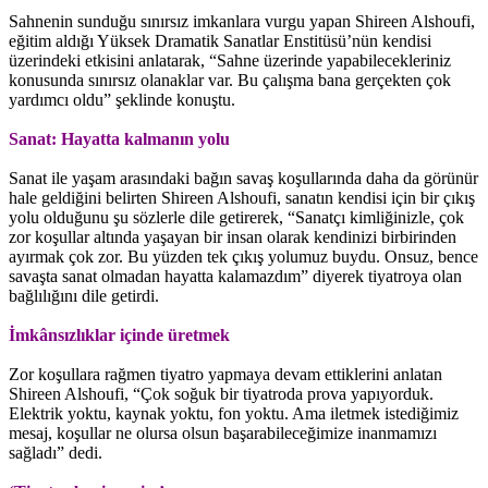
Sahnenin sunduğu sınırsız imkanlara vurgu yapan Shireen Alshoufi,
eğitim aldığı Yüksek Dramatik Sanatlar Enstitüsü’nün kendisi
üzerindeki etkisini anlatarak, “Sahne üzerinde yapabilecekleriniz
konusunda sınırsız olanaklar var. Bu çalışma bana gerçekten çok
yardımcı oldu” şeklinde konuştu.
Sanat: Hayatta kalmanın yolu
Sanat ile yaşam arasındaki bağın savaş koşullarında daha da görünür
hale geldiğini belirten Shireen Alshoufi, sanatın kendisi için bir çıkış
yolu olduğunu şu sözlerle dile getirerek, “Sanatçı kimliğinizle, çok
zor koşullar altında yaşayan bir insan olarak kendinizi birbirinden
ayırmak çok zor. Bu yüzden tek çıkış yolumuz buydu. Onsuz, bence
savaşta sanat olmadan hayatta kalamazdım” diyerek tiyatroya olan
bağlılığını dile getirdi.
İmkânsızlıklar içinde üretmek
Zor koşullara rağmen tiyatro yapmaya devam ettiklerini anlatan
Shireen Alshoufi, “Çok soğuk bir tiyatroda prova yapıyorduk.
Elektrik yoktu, kaynak yoktu, fon yoktu. Ama iletmek istediğimiz
mesaj, koşullar ne olursa olsun başarabileceğimize inanmamızı
sağladı” dedi.