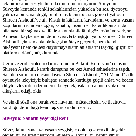
tek bir insanın sesiyle bir ülkenin ruhunu duyurur. Suriye’nin
Süveyda kentinde renkli sokaklarından yükselen bu ses, tiyatroyu
yalnızca bir sanat değil, bir direniş biçimi olarak gören tiyatrocu
Shireen Alshoufi’ye ait. Kısıtlı imkânların, kayıpların ve zorlu yaşam
koşullarının içinden doğan; sanatın, insanın en karanlık anlarında
bile nasıl bir sığınak ve ifade alanı olabildiğini gözler önüne seriyor.
Annesini kaybetmenin derin acısıyla tanıştığı tiyatro sahnesi, Shireen
Alshoufi için zamanla bir kaçıştan öteye geçerek, hem kendi
hikâyesini hem de sesi duyulmayanların anlatılarını taşıdığı güçlü bir
platforma dönüşmüş durumda.
Uzun ve zorlu yolculukların ardından Bakurê Kurdistan’a ulaşan
Shireen Alshoufi, kararlı duruşunu bu kez Amed sahnelerine taşıdı.
Sanatını sınırların ötesine taşıyan Shireen Alshoufi, “Al Mandil” adlı
oyunuyla izleyiciyle buluştu; sahnede kurduğu güçlü anlatı ve beden
diliyle izleyicileri derinden etkileyerek, ışıkların altında yükselen
alkışların odağı oldu.
Ve şimdi sözü ona bırakıyor; hayatını, mücadelesini ve tiyatroyla
kurduğu derin bağı kendi ağzından dinliyoruz.
Süveyda: Sanatın yeşerdiği kent
Süveyda’nın sanat ve yaşam sevgisiyle dolu, çok renkli bir şehir
olduğunu belirten tiyatrocu Shireen Alshoufi, bu kentin sınırlı