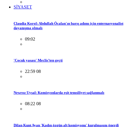
SİYASET
Claudia Korol: Abdullah Öcalan'ın barış adımı için enternasyonalist
dayanışma olmalı
09:02
'Çocuk yasası' Meclis’ten geçti
22:59 08
Newroz Uysal: Komisyonlarda eşit temsiliyet sağlanmalı
08:22 08
Dilan Kunt Ayan 'Kadın özgün alt komisyonu' kurulmasını önerdi