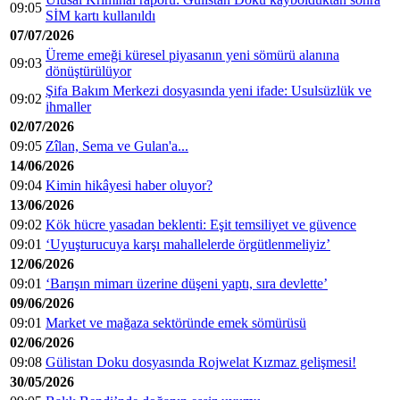
09:05
SİM kartı kullanıldı
07/07/2026
Üreme emeği küresel piyasanın yeni sömürü alanına
09:03
dönüştürülüyor
Şifa Bakım Merkezi dosyasında yeni ifade: Usulsüzlük ve
09:02
ihmaller
02/07/2026
09:05
Zîlan, Sema ve Gulan'a...
14/06/2026
09:04
Kimin hikâyesi haber oluyor?
13/06/2026
09:02
Kök hücre yasadan beklenti: Eşit temsiliyet ve güvence
09:01
‘Uyuşturucuya karşı mahallelerde örgütlenmeliyiz’
12/06/2026
09:01
‘Barışın mimarı üzerine düşeni yaptı, sıra devlette’
09/06/2026
09:01
Market ve mağaza sektöründe emek sömürüsü
02/06/2026
09:08
Gülistan Doku dosyasında Rojwelat Kızmaz gelişmesi!
30/05/2026