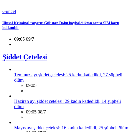
Güncel
Ulusal Kriminal raporu: Gülistan Doku kaybolduktan sonra SİM kartı
kullanıldı
09:05 09/7
Şiddet Çetelesi
Temmuz ayı şiddet çetelesi: 25 kadın katledildi, 27 şüpheli
ölüm
09:05
Haziran ayı şiddet çetelesi: 29 kadın katledildi, 14 şüpheli
ölüm
09:05 08/7
Mayıs ayı şiddet çetelesi: 16 kadın katledildi, 25 şüpheli ölüm