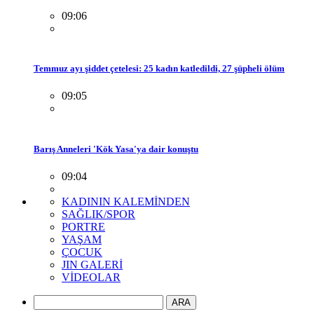
09:06
Temmuz ayı şiddet çetelesi: 25 kadın katledildi, 27 şüpheli ölüm
09:05
Barış Anneleri 'Kök Yasa'ya dair konuştu
09:04
KADININ KALEMİNDEN
SAĞLIK/SPOR
PORTRE
YAŞAM
ÇOCUK
JIN GALERİ
VİDEOLAR
ARA