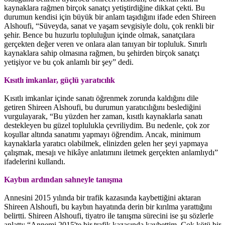
kaynaklara rağmen birçok sanatçı yetiştirdiğine dikkat çekti. Bu
durumun kendisi için büyük bir anlam taşıdığını ifade eden Shireen
Alshoufi, “Süveyda, sanat ve yaşam sevgisiyle dolu, çok renkli bir
şehir. Bence bu huzurlu topluluğun içinde olmak, sanatçılara
gerçekten değer veren ve onlara alan tanıyan bir topluluk. Sınırlı
kaynaklara sahip olmasına rağmen, bu şehirden birçok sanatçı
yetişiyor ve bu çok anlamlı bir şey” dedi.
Kısıtlı imkanlar, güçlü yaratıcılık
Kısıtlı imkanlar içinde sanatı öğrenmek zorunda kaldığını dile
getiren Shireen Alshoufi, bu durumun yaratıcılığını beslediğini
vurgulayarak, “Bu yüzden her zaman, kısıtlı kaynaklarla sanatı
destekleyen bu güzel toplulukla çevriliydim. Bu nedenle, çok zor
koşullar altında sanatımı yapmayı öğrendim. Ancak, minimum
kaynaklarla yaratıcı olabilmek, elinizden gelen her şeyi yapmaya
çalışmak, mesajı ve hikâye anlatımını iletmek gerçekten anlamlıydı”
ifadelerini kullandı.
Kaybın ardından sahneyle tanışma
Annesini 2015 yılında bir trafik kazasında kaybettiğini aktaran
Shireen Alshoufi, bu kaybın hayatında derin bir kırılma yarattığını
belirtti. Shireen Alshoufi, tiyatro ile tanışma sürecini ise şu sözlerle
anlattı: “Annemi 2015'te bir trafik kazasında kaybettim. Çok kötü bir