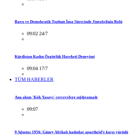
Barış ve Demokratik Toplum İnşa Sürecinde Jineolojînin Rolü
09:02 24/7
Kürdistan Kadın Özgürlük Hareketi Deneyimi
09:04 17/7
TÜM HABERLER
Ana akım 'Kök Yasayı' çerçevelere sığdıramadı
09:07
9 Ağustos 1956: Güney Afrikalı kadınlar apartheid’e karşı yürüdü