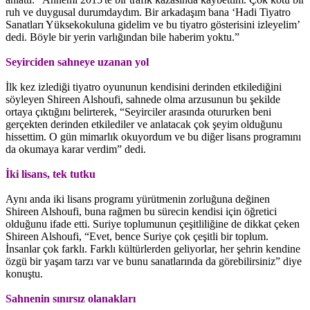
ruh ve duygusal durumdaydım. Bir arkadaşım bana ‘Hadi Tiyatro
Sanatları Yüksekokuluna gidelim ve bu tiyatro gösterisini izleyelim’
dedi. Böyle bir yerin varlığından bile haberim yoktu.”
Seyirciden sahneye uzanan yol
İlk kez izlediği tiyatro oyununun kendisini derinden etkilediğini
söyleyen Shireen Alshoufi, sahnede olma arzusunun bu şekilde
ortaya çıktığını belirterek, “Seyirciler arasında otururken beni
gerçekten derinden etkilediler ve anlatacak çok şeyim olduğunu
hissettim. O gün mimarlık okuyordum ve bu diğer lisans programını
da okumaya karar verdim” dedi.
İki lisans, tek tutku
Aynı anda iki lisans programı yürütmenin zorluğuna değinen
Shireen Alshoufi, buna rağmen bu sürecin kendisi için öğretici
olduğunu ifade etti. Suriye toplumunun çeşitliliğine de dikkat çeken
Shireen Alshoufi, “Evet, bence Suriye çok çeşitli bir toplum.
İnsanlar çok farklı. Farklı kültürlerden geliyorlar, her şehrin kendine
özgü bir yaşam tarzı var ve bunu sanatlarında da görebilirsiniz” diye
konuştu.
Sahnenin sınırsız olanakları