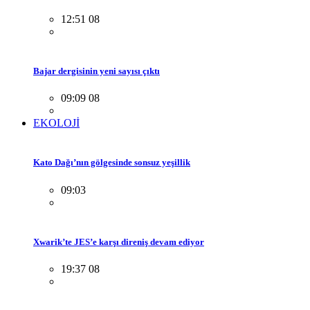
12:51 08
Bajar dergisinin yeni sayısı çıktı
09:09 08
EKOLOJİ
Kato Dağı’nın gölgesinde sonsuz yeşillik
09:03
Xwarik’te JES’e karşı direniş devam ediyor
19:37 08