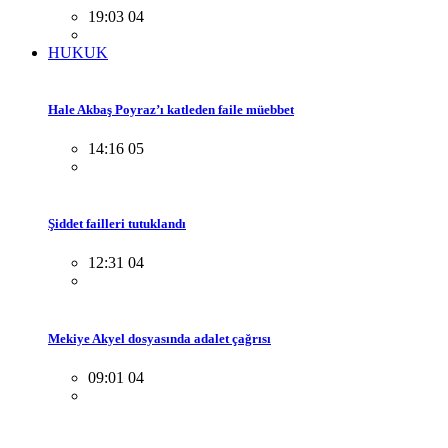
19:03 04
HUKUK
Hale Akbaş Poyraz’ı katleden faile müebbet
14:16 05
Şiddet failleri tutuklandı
12:31 04
Mekiye Akyel dosyasında adalet çağrısı
09:01 04