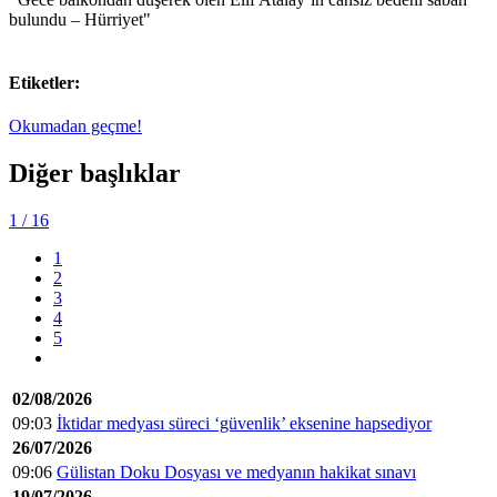
bulundu – Hürriyet"
Etiketler:
Okumadan geçme!
Diğer başlıklar
1
/ 16
1
2
3
4
5
02/08/2026
09:03
İktidar medyası süreci ‘güvenlik’ eksenine hapsediyor
26/07/2026
09:06
Gülistan Doku Dosyası ve medyanın hakikat sınavı
19/07/2026