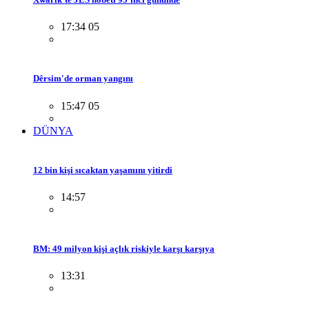
17:34 05
Dêrsim'de orman yangını
15:47 05
DÜNYA
12 bin kişi sıcaktan yaşamını yitirdi
14:57
BM: 49 milyon kişi açlık riskiyle karşı karşıya
13:31