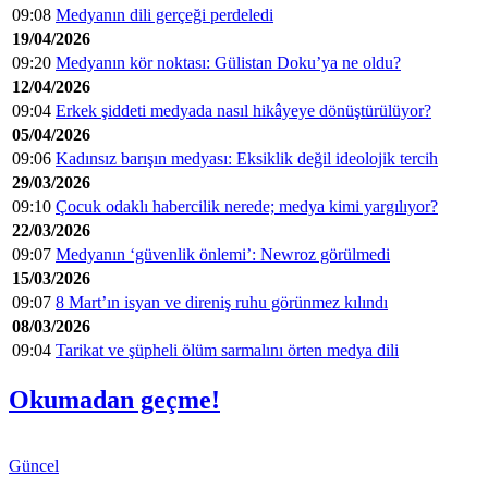
09:08
Medyanın dili gerçeği perdeledi
19/04/2026
09:20
Medyanın kör noktası: Gülistan Doku’ya ne oldu?
12/04/2026
09:04
Erkek şiddeti medyada nasıl hikâyeye dönüştürülüyor?
05/04/2026
09:06
Kadınsız barışın medyası: Eksiklik değil ideolojik tercih
29/03/2026
09:10
Çocuk odaklı habercilik nerede; medya kimi yargılıyor?
22/03/2026
09:07
Medyanın ‘güvenlik önlemi’: Newroz görülmedi
15/03/2026
09:07
8 Mart’ın isyan ve direniş ruhu görünmez kılındı
08/03/2026
09:04
Tarikat ve şüpheli ölüm sarmalını örten medya dili
Okumadan geçme!
Güncel