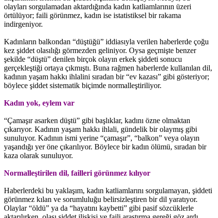
olayları sorgulamadan aktardığında kadın katliamlarının üzeri
örtülüyor; faili görünmez, kadın ise istatistiksel bir rakama
indirgeniyor.
Kadınların balkondan “düştüğü” iddiasıyla verilen haberlerde çoğu
kez şiddet olasılığı görmezden geliniyor. Oysa geçmişte benzer
şekilde “düştü” denilen birçok olayın erkek şiddeti sonucu
gerçekleştiği ortaya çıkmıştı. Buna rağmen haberlerde kullanılan dil,
kadının yaşam hakkı ihlalini sıradan bir “ev kazası” gibi gösteriyor;
böylece şiddet sistematik biçimde normalleştiriliyor.
Kadın yok, eylem var
“Çamaşır asarken düştü” gibi başlıklar, kadını özne olmaktan
çıkarıyor. Kadının yaşam hakkı ihlali, gündelik bir olaymış gibi
sunuluyor. Kadının ismi yerine “çamaşır”, “balkon” veya olayın
yaşandığı yer öne çıkarılıyor. Böylece bir kadın ölümü, sıradan bir
kaza olarak sunuluyor.
Normalleştirilen dil, failleri görünmez kılıyor
Haberlerdeki bu yaklaşım, kadın katliamlarını sorgulamayan, şiddeti
görünmez kılan ve sorumluluğu belirsizleştiren bir dil yaratıyor.
Olaylar “öldü” ya da “hayatını kaybetti” gibi pasif sözcüklerle
aktarılırken, olası şiddet ilişkisi ve faili araştırma gereği göz ardı