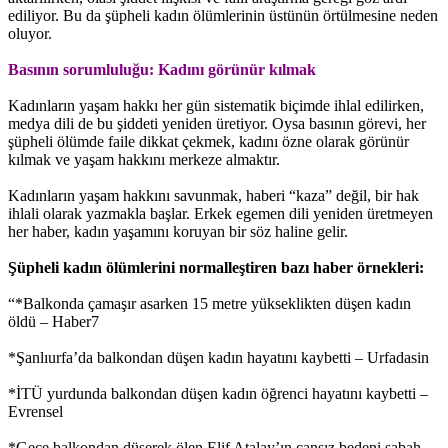
ediliyor. Bu da şüpheli kadın ölümlerinin üstünün örtülmesine neden
oluyor.
Basının sorumluluğu: Kadını görünür kılmak
Kadınların yaşam hakkı her gün sistematik biçimde ihlal edilirken,
medya dili de bu şiddeti yeniden üretiyor. Oysa basının görevi, her
şüpheli ölümde faile dikkat çekmek, kadını özne olarak görünür
kılmak ve yaşam hakkını merkeze almaktır.
Kadınların yaşam hakkını savunmak, haberi “kaza” değil, bir hak
ihlali olarak yazmakla başlar. Erkek egemen dili yeniden üretmeyen
her haber, kadın yaşamını koruyan bir söz haline gelir.
Şüpheli kadın ölümlerini normalleştiren bazı haber örnekleri:
“*Balkonda çamaşır asarken 15 metre yükseklikten düşen kadın
öldü – Haber7
*Şanlıurfa’da balkondan düşen kadın hayatını kaybetti – Urfadasin
*İTÜ yurdunda balkondan düşen kadın öğrenci hayatını kaybetti –
Evrensel
*Gece balkondan düşerek ölen Elif Atalay’ın cansız bedeni sabah