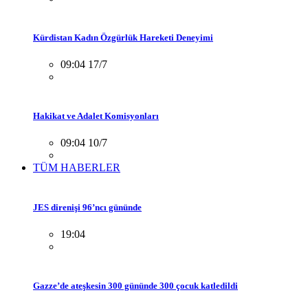
Kürdistan Kadın Özgürlük Hareketi Deneyimi
09:04 17/7
Hakikat ve Adalet Komisyonları
09:04 10/7
TÜM HABERLER
JES direnişi 96’ncı gününde
19:04
Gazze’de ateşkesin 300 gününde 300 çocuk katledildi