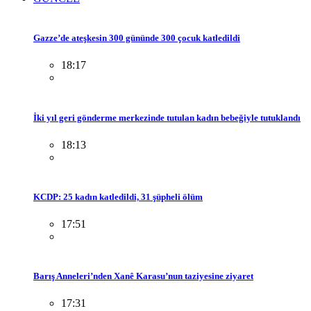
Gazze’de ateşkesin 300 gününde 300 çocuk katledildi
18:17
İki yıl geri gönderme merkezinde tutulan kadın bebeğiyle tutuklandı
18:13
KCDP: 25 kadın katledildi, 31 şüpheli ölüm
17:51
Barış Anneleri’nden Xanê Karasu’nun taziyesine ziyaret
17:31