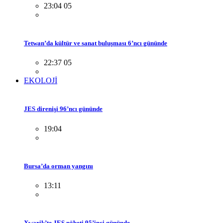
23:04 05
Tetwan’da kültür ve sanat buluşması 6’ncı gününde
22:37 05
EKOLOJİ
JES direnişi 96’ncı gününde
19:04
Bursa’da orman yangını
13:11
Xwarik’te JES nöbeti 95’inci gününde