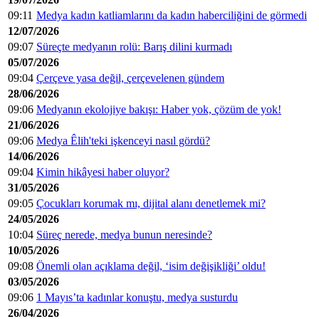
09:11
Medya kadın katliamlarını da kadın haberciliğini de görmedi
12/07/2026
09:07
Süreçte medyanın rolü: Barış dilini kurmadı
05/07/2026
09:04
Çerçeve yasa değil, çerçevelenen gündem
28/06/2026
09:06
Medyanın ekolojiye bakışı: Haber yok, çözüm de yok!
21/06/2026
09:06
Medya Êlih'teki işkenceyi nasıl gördü?
14/06/2026
09:04
Kimin hikâyesi haber oluyor?
31/05/2026
09:05
Çocukları korumak mı, dijital alanı denetlemek mi?
24/05/2026
10:04
Süreç nerede, medya bunun neresinde?
10/05/2026
09:08
Önemli olan açıklama değil, ‘isim değişikliği’ oldu!
03/05/2026
09:06
1 Mayıs’ta kadınlar konuştu, medya susturdu
26/04/2026