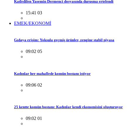
Katledilen Yasemin Dermenci dosyasında duruşma ertelendi
15:41 03
EMEK/EKONOMİ
Gıdaya erişim: Yoksula geçmiş ürünler, zengine stabil piyasa
09:02 05
Kadınlar her mahallede komün bostanı istiyor
09:06 02
25 kentte komün bostanı: Kadınlar kendi ekonomisini oluşturuyor
09:02 01