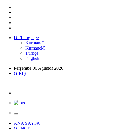
Dil/Language
Kurmancî
Kırmanckî
Türkçe
Englısh
Perşembe 06 Ağustos 2026
GİRİŞ
ANA SAYFA
GÜNCEL