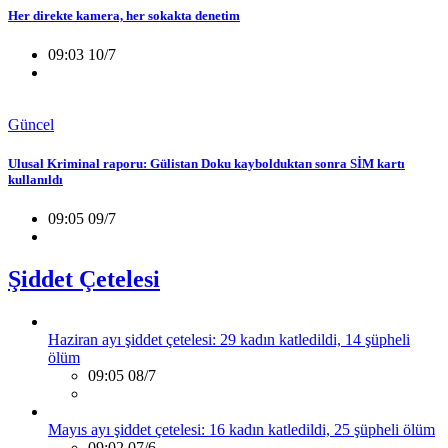
Her direkte kamera, her sokakta denetim
09:03 10/7
Güncel
Ulusal Kriminal raporu: Gülistan Doku kaybolduktan sonra SİM kartı
kullanıldı
09:05 09/7
Şiddet Çetelesi
Haziran ayı şiddet çetelesi: 29 kadın katledildi, 14 şüpheli
ölüm
09:05 08/7
Mayıs ayı şiddet çetelesi: 16 kadın katledildi, 25 şüpheli ölüm
09:02 07/6