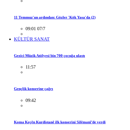
11 Temmuz'un ardından: Gözler 'Kök Yasa'da (2)
09:01 07/7
KÜLTÜR SANAT
Gezici Müzik Atölyesi bin 700 çocuğa ulaştı
11:57
Gençlik konserine çağrı
09:42
Koma Keçên Kurdistanê ilk konserini Silêmanî’de verdi