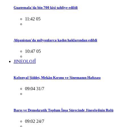
Guatemala'da bin 700 kişi tahliye edildi
11:42 05
Afganistan'da milyonlarca kadın haklarından edildi
10:47 05
JINEOLOJÎ
Kolonyal Şiddet, Mekân Kırımı ve Sinemanın Hafızası
09:04 31/7
Barış ve Demokratik Toplum İnşa Sürecinde Jineolojînin Rolü
09:02 24/7