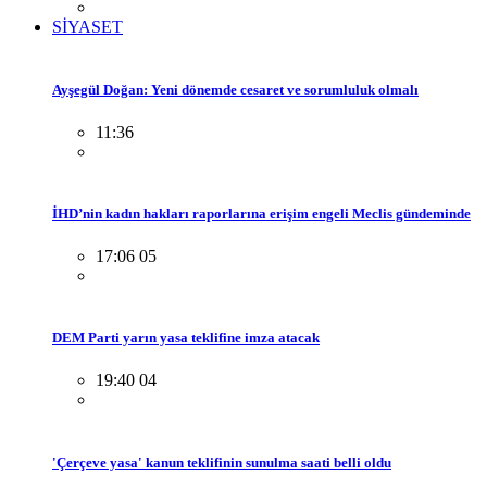
SİYASET
Ayşegül Doğan: Yeni dönemde cesaret ve sorumluluk olmalı
11:36
İHD’nin kadın hakları raporlarına erişim engeli Meclis gündeminde
17:06 05
DEM Parti yarın yasa teklifine imza atacak
19:40 04
'Çerçeve yasa' kanun teklifinin sunulma saati belli oldu