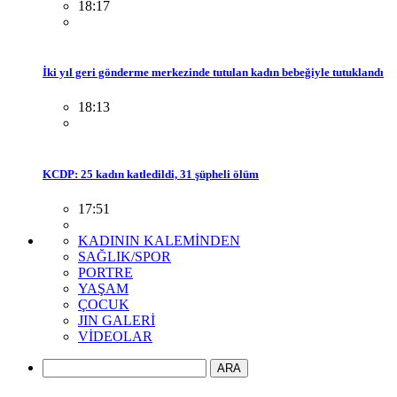
18:17
İki yıl geri gönderme merkezinde tutulan kadın bebeğiyle tutuklandı
18:13
KCDP: 25 kadın katledildi, 31 şüpheli ölüm
17:51
KADININ KALEMİNDEN
SAĞLIK/SPOR
PORTRE
YAŞAM
ÇOCUK
JIN GALERİ
VİDEOLAR
ARA