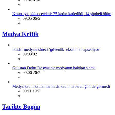
Nisan ayı şiddet çetelesi: 25 kadın katledildi, 14 şüpheli ölüm
09:05 06/5
Medya Kritik
İktidar medyası süreci ‘güvenlik’ eksenine hapsediyor
09:03 02
Gülistan Doku Dosyası ve medyanın hakikat sınavı
09:06 26/7
Medya kadın katliamlarını da kadın haberciliğini de görmedi
09:11 19/7
Tarihte Bugün