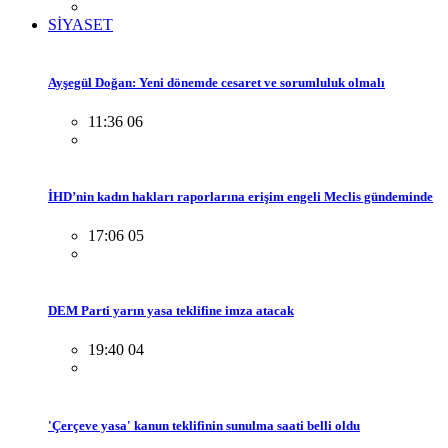
SİYASET
Ayşegül Doğan: Yeni dönemde cesaret ve sorumluluk olmalı
11:36 06
İHD’nin kadın hakları raporlarına erişim engeli Meclis gündeminde
17:06 05
DEM Parti yarın yasa teklifine imza atacak
19:40 04
'Çerçeve yasa' kanun teklifinin sunulma saati belli oldu