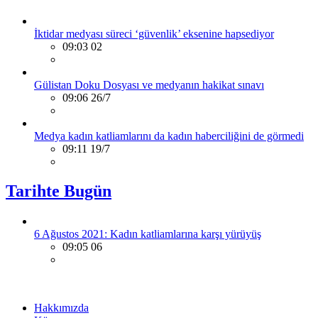
İktidar medyası süreci ‘güvenlik’ eksenine hapsediyor
09:03 02
Gülistan Doku Dosyası ve medyanın hakikat sınavı
09:06 26/7
Medya kadın katliamlarını da kadın haberciliğini de görmedi
09:11 19/7
Tarihte Bugün
6 Ağustos 2021: Kadın katliamlarına karşı yürüyüş
09:05 06
Hakkımızda