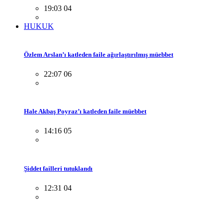
19:03 04
HUKUK
Özlem Arslan’ı katleden faile ağırlaştırılmış müebbet
22:07 06
Hale Akbaş Poyraz’ı katleden faile müebbet
14:16 05
Şiddet failleri tutuklandı
12:31 04