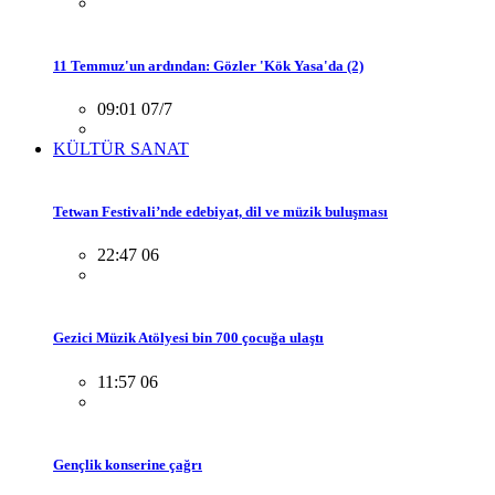
11 Temmuz'un ardından: Gözler 'Kök Yasa'da (2)
09:01 07/7
KÜLTÜR SANAT
Tetwan Festivali’nde edebiyat, dil ve müzik buluşması
22:47 06
Gezici Müzik Atölyesi bin 700 çocuğa ulaştı
11:57 06
Gençlik konserine çağrı