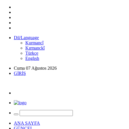
Dil/Language
Kurmancî
Kırmanckî
Türkçe
Englısh
Cuma 07 Ağustos 2026
GİRİŞ
ANA SAYFA
GÜNCEL