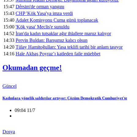
15:47
Dêrsim'de orman yangını
15:43
CHP 'Kök Yasa'ya imza verdi
15:40
Adalet Komisyonu Cuma günü toplanacak
15:00
'Kök yasa' Meclis'e sunuldu
14:52
İran'da kadın tutsaklar ağır ihlallere maruz kalıyor
14:33
Pervin Buldan: Barışımız kalıcı olsun
14:20
Tülay Hamitoğulları: Yasa teklifi tarihi bir anlam taşıyor
14:16
Hale Akbaş Poyraz’ı katleden faile müebbet
Okumadan geçme!
Güncel
Kadınlara yönelik saldırılar artıyor: Çözüm Demokratik Cumhuriyet'te
09:04 11/7
Dosya