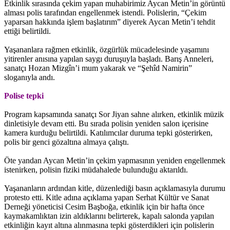
Etkinlik sırasında çekim yapan muhabirimiz Aycan Metin’in görüntü
alması polis tarafından engellenmek istendi. Polislerin, “Çekim
yaparsan hakkında işlem başlatırım” diyerek Aycan Metin’i tehdit
ettiği belirtildi.
Yaşananlara rağmen etkinlik, özgürlük mücadelesinde yaşamını
yitirenler anısına yapılan saygı duruşuyla başladı. Barış Anneleri,
sanatçı Hozan Mizgîn’i mum yakarak ve “Şehîd Namirin”
sloganıyla andı.
Polise tepki
Program kapsamında sanatçı Sor Jiyan sahne alırken, etkinlik müzik
dinletisiyle devam etti. Bu sırada polisin yeniden salon içerisine
kamera kurduğu belirtildi. Katılımcılar duruma tepki gösterirken,
polis bir genci gözaltına almaya çalıştı.
Öte yandan Aycan Metin’in çekim yapmasının yeniden engellenmek
istenirken, polisin fiziki müdahalede bulunduğu aktarıldı.
Yaşananların ardından kitle, düzenlediği basın açıklamasıyla durumu
protesto etti. Kitle adına açıklama yapan Serhat Kültür ve Sanat
Derneği yöneticisi Cesim Başboğa, etkinlik için bir hafta önce
kaymakamlıktan izin aldıklarını belirterek, kapalı salonda yapılan
etkinliğin kayıt altına alınmasına tepki gösterdikleri için polislerin