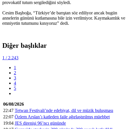
provokatif tutum sergilediğini söyledi.
Cesim Başboğa, “Türkiye’de barıştan söz ediliyor ancak bugün
annelerin gününü kutlamasına bile izin verilmiyor. Kaymakamlık ve
emniyetin tutumunu kınıyoruz” dedi.
Diğer başlıklar
1
/ 2.243
1
2
3
4
5
06/08/2026
22:47
Tetwan Festivali’nde edebiyat, dil ve müzik buluşması
22:07
Özlem Arslan’ı katleden faile ağırlaştırılmış müebbet
19:04
JES direnişi 96’ncı gününde