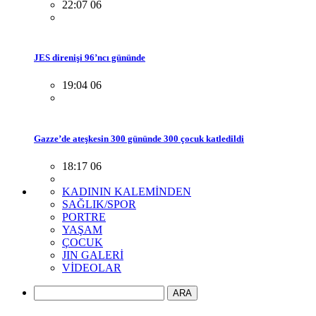
22:07 06
JES direnişi 96’ncı gününde
19:04 06
Gazze’de ateşkesin 300 gününde 300 çocuk katledildi
18:17 06
KADININ KALEMİNDEN
SAĞLIK/SPOR
PORTRE
YAŞAM
ÇOCUK
JIN GALERİ
VİDEOLAR
ARA