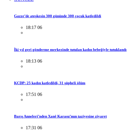
Gazze’de ateşkesin 300 gününde 300 çocuk katledildi
18:17 06
İki yıl geri gönderme merkezinde tutulan kadın bebeğiyle tutuklandı
18:13 06
KCDP: 25 kadın katledildi, 31 şüpheli ölüm
17:51 06
Barış Anneleri’nden Xanê Karasu’nun taziyesine ziyaret
17:31 06