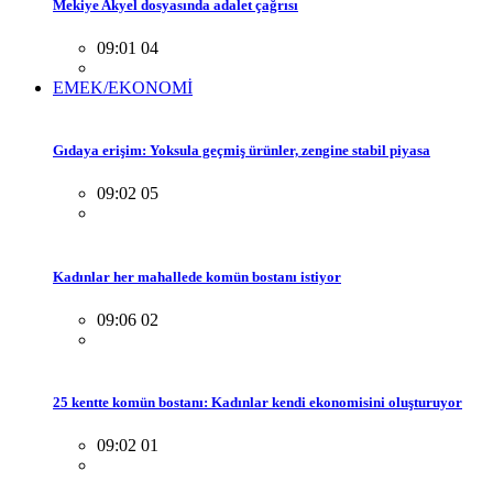
Mekiye Akyel dosyasında adalet çağrısı
09:01 04
EMEK/EKONOMİ
Gıdaya erişim: Yoksula geçmiş ürünler, zengine stabil piyasa
09:02 05
Kadınlar her mahallede komün bostanı istiyor
09:06 02
25 kentte komün bostanı: Kadınlar kendi ekonomisini oluşturuyor
09:02 01