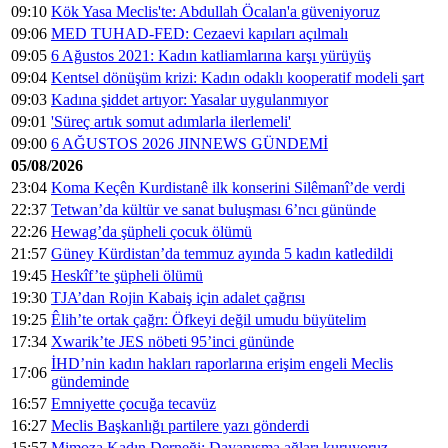
09:10
Kök Yasa Meclis'te: Abdullah Öcalan'a güveniyoruz
09:06
MED TUHAD-FED: Cezaevi kapıları açılmalı
09:05
6 Ağustos 2021: Kadın katliamlarına karşı yürüyüş
09:04
Kentsel dönüşüm krizi: Kadın odaklı kooperatif modeli şart
09:03
Kadına şiddet artıyor: Yasalar uygulanmıyor
09:01
'Süreç artık somut adımlarla ilerlemeli'
09:00
6 AĞUSTOS 2026 JINNEWS GÜNDEMİ
05/08/2026
23:04
Koma Keçên Kurdistanê ilk konserini Silêmanî’de verdi
22:37
Tetwan’da kültür ve sanat buluşması 6’ncı gününde
22:26
Hewag’da şüpheli çocuk ölümü
21:57
Güney Kürdistan’da temmuz ayında 5 kadın katledildi
19:45
Heskîf’te şüpheli ölümü
19:30
TJA’dan Rojin Kabaiş için adalet çağrısı
19:25
Êlih’te ortak çağrı: Öfkeyi değil umudu büyütelim
17:34
Xwarik’te JES nöbeti 95’inci gününde
İHD’nin kadın hakları raporlarına erişim engeli Meclis
17:06
gündeminde
16:57
Emniyette çocuğa tecavüz
16:27
Meclis Başkanlığı partilere yazı gönderdi
15:57
Mimoza Kadın Derneği: Dayanışma ağları kuruyoruz