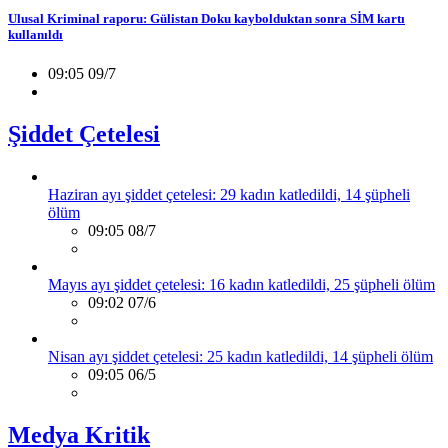
Ulusal Kriminal raporu: Gülistan Doku kaybolduktan sonra SİM kartı
kullanıldı
09:05 09/7
Şiddet Çetelesi
Haziran ayı şiddet çetelesi: 29 kadın katledildi, 14 şüpheli
ölüm
09:05 08/7
Mayıs ayı şiddet çetelesi: 16 kadın katledildi, 25 şüpheli ölüm
09:02 07/6
Nisan ayı şiddet çetelesi: 25 kadın katledildi, 14 şüpheli ölüm
09:05 06/5
Medya Kritik