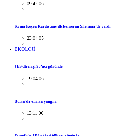
09:42 06
Koma Keçên Kurdistanê ilk konserini Silêmanî’de verdi
23:04 05
EKOLOJİ
JES direnişi 96’ncı gününde
19:04 06
Bursa’da orman yangını
13:11 06
Xwarik’te JES nöbeti 95’inci gününde