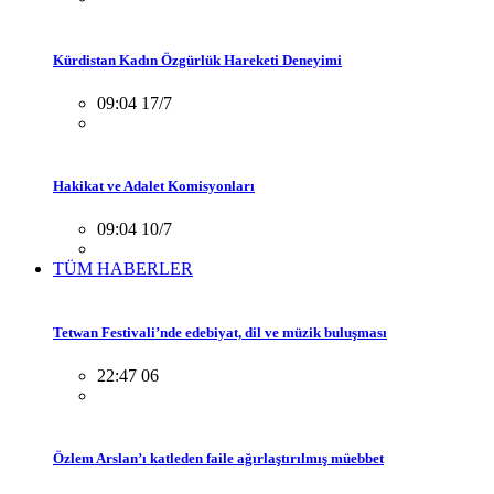
Kürdistan Kadın Özgürlük Hareketi Deneyimi
09:04 17/7
Hakikat ve Adalet Komisyonları
09:04 10/7
TÜM HABERLER
Tetwan Festivali’nde edebiyat, dil ve müzik buluşması
22:47 06
Özlem Arslan’ı katleden faile ağırlaştırılmış müebbet