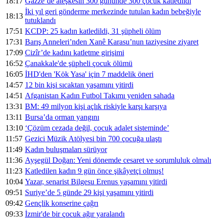
18:17
Gazze’de ateşkesin 300 gününde 300 çocuk katledildi
İki yıl geri gönderme merkezinde tutulan kadın bebeğiyle
18:13
tutuklandı
17:51
KCDP: 25 kadın katledildi, 31 şüpheli ölüm
17:31
Barış Anneleri’nden Xanê Karasu’nun taziyesine ziyaret
17:09
Cizîr’de kadını katletme girişimi
16:52
Çanakkale'de şüpheli çocuk ölümü
16:05
İHD'den 'Kök Yasa' için 7 maddelik öneri
14:57
12 bin kişi sıcaktan yaşamını yitirdi
14:51
Afganistan Kadın Futbol Takımı yeniden sahada
13:31
BM: 49 milyon kişi açlık riskiyle karşı karşıya
13:11
Bursa’da orman yangını
13:10
‘Çözüm cezada değil, çocuk adalet sisteminde’
11:57
Gezici Müzik Atölyesi bin 700 çocuğa ulaştı
11:49
Kadın buluşmaları sürüyor
11:36
Ayşegül Doğan: Yeni dönemde cesaret ve sorumluluk olmalı
11:23
Katledilen kadın 9 gün önce şikâyetçi olmuş!
10:04
Yazar, senarist Bilgesu Erenus yaşamını yitirdi
09:51
Suriye’de 5 günde 29 kişi yaşamını yitirdi
09:42
Gençlik konserine çağrı
09:33
İzmir'de bir çocuk ağır yaralandı