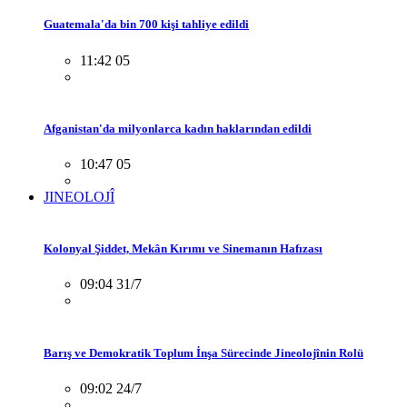
Guatemala'da bin 700 kişi tahliye edildi
11:42 05
Afganistan'da milyonlarca kadın haklarından edildi
10:47 05
JINEOLOJÎ
Kolonyal Şiddet, Mekân Kırımı ve Sinemanın Hafızası
09:04 31/7
Barış ve Demokratik Toplum İnşa Sürecinde Jineolojînin Rolü
09:02 24/7