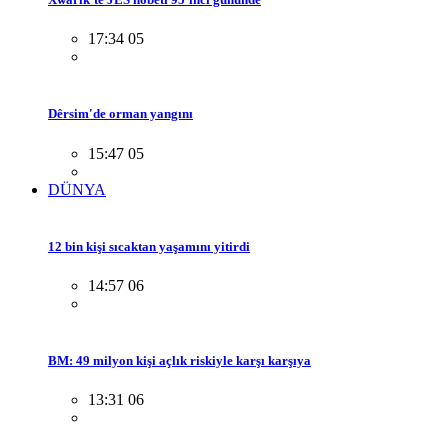
17:34 05
Dêrsim'de orman yangını
15:47 05
DÜNYA
12 bin kişi sıcaktan yaşamını yitirdi
14:57 06
BM: 49 milyon kişi açlık riskiyle karşı karşıya
13:31 06