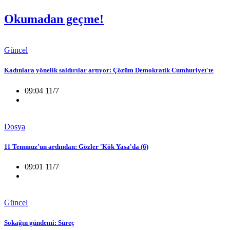
Okumadan geçme!
Güncel
Kadınlara yönelik saldırılar artıyor: Çözüm Demokratik Cumhuriyet'te
09:04 11/7
Dosya
11 Temmuz'un ardından: Gözler 'Kök Yasa'da (6)
09:01 11/7
Güncel
Sokağın gündemi: Süreç