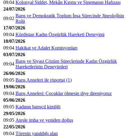
09:04
Kolonyal Şiddet, Mekân Kırımı ve Sinemanın Hafızası
24/07/2026
Barış ve Demokratik Toplum İnşa Sürecinde Jineolojînin
09:02
Rolü
17/07/2026
09:04
Kürdistan Kadın Özgürlük Hareketi Deneyimi
10/07/2026
09:04
Hakikat ve Adalet Komisyonları
03/07/2026
Barış ve Siyasi Çözüm Süreçlerinde Kadın Özgürlük
09:04
Hareketlerinin Deneyimleri
26/06/2026
09:05
Barış Anneleri ile röportaj (1)
19/06/2026
09:04
Barış Anneleri: Çocuklar ölmesin diye direniyoruz
05/06/2026
09:05
Kadının barışçıl kimliği
29/05/2026
09:05
Ateşle imha ve yeniden doğuş
22/05/2026
09:04
Törenin yapıldığı alan