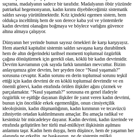
sıçrama, madalyanın sadece bir tarafıdır. Madalyanın öbür yüzünde
patriarkal hegemonyanın, kadın kırımı diyebileceğimiz sistematik
saldırı savaşı yürütülmektedir. Kriz içindeki egemen sistem, hem
oldukça inceltilmiş hem de son derece kaba yol ve yöntemlerle
kadın devrimi olanağını boğmaya ve böylece varlığını güvence
altına almaya çalışıyor.
Dünyanın her yerinde bunun sayısız örnekleri ile karşı karşıyayız.
Hem ataerkil kapitalist sistemin saldırı savaşına karşı durabilmek
hem de altın değerindeki tarihsel momenti toplumsal özgürlük
çağına dönüştürmek için gerekli olan, köklü bir kadın devrimidir.
Devrim kavramının çok sayıda farklı tanımları mevcuttur. Bizim
anlayışımıza göre devrim, her şeyden önce “Nasıl yaşamalı?”
sorusuna cevaptır. Kadın sorunu en derin toplumsal sorunu teşkil
ettiği için kadın devrimi de en köklü toplumsal devrimdir ve en
önemli görevi, kadın etrafında örülen ilişkiler ağını çözmek ve
parçalamaktır. “Nasıl yaşamalı?” sorusuna en genel ifadeyle
özgürlük ve eşitliğe dayanan ilişkiler ile yanıt veren kadın devrimi,
bunun için öncelikle erkek egemenliğin, onun cinsiyetçilik
ideolojisinin, kadın düşmanlığının, kadın kırımının ve tecavüzcü
zihniyetin ortadan kaldırılmasını amaçlar. Bu amaçla radikal ve
kesintisiz bir mücadeleye dayanır. Kadın devrimi, kadın üzerinde ve
etrafında geliştirilen her türlü mal-mülkiyet ilişkisinin aşılması
anlamını taşır. Kadın hem duygu, hem düşünce, hem de yaşamın her
alanında ne erkeğin, ne başkasının, ne de sistemin mülkü