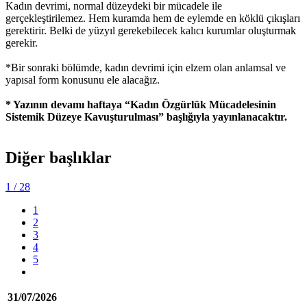
Kadın devrimi, normal düzeydeki bir mücadele ile
gerçekleştirilemez. Hem kuramda hem de eylemde en köklü çıkışları
gerektirir. Belki de yüzyıl gerekebilecek kalıcı kurumlar oluşturmak
gerekir.
*Bir sonraki bölümde, kadın devrimi için elzem olan anlamsal ve
yapısal form konusunu ele alacağız.
* Yazının devamı haftaya “Kadın Özgürlük Mücadelesinin
Sistemik Düzeye Kavuşturulması” başlığıyla yayınlanacaktır.
Diğer başlıklar
1
/ 28
1
2
3
4
5
31/07/2026