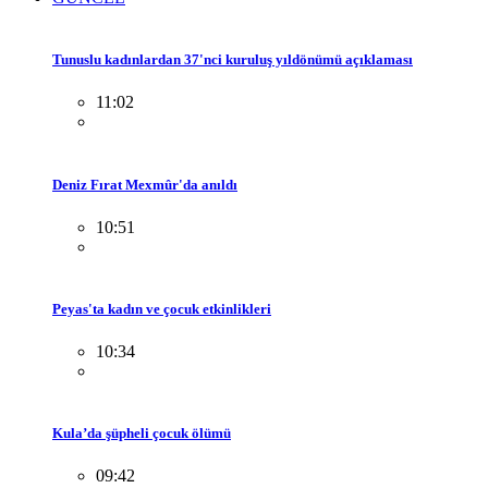
Tunuslu kadınlardan 37'nci kuruluş yıldönümü açıklaması
11:02
Deniz Fırat Mexmûr'da anıldı
10:51
Peyas'ta kadın ve çocuk etkinlikleri
10:34
Kula’da şüpheli çocuk ölümü
09:42