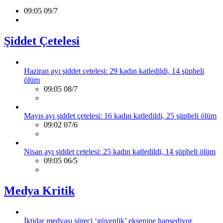
09:05 09/7
Şiddet Çetelesi
Haziran ayı şiddet çetelesi: 29 kadın katledildi, 14 şüpheli
ölüm
09:05 08/7
Mayıs ayı şiddet çetelesi: 16 kadın katledildi, 25 şüpheli ölüm
09:02 07/6
Nisan ayı şiddet çetelesi: 25 kadın katledildi, 14 şüpheli ölüm
09:05 06/5
Medya Kritik
İktidar medyası süreci ‘güvenlik’ eksenine hapsediyor