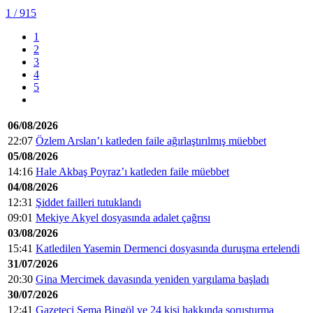
1
/ 915
1
2
3
4
5
06/08/2026
22:07
Özlem Arslan’ı katleden faile ağırlaştırılmış müebbet
05/08/2026
14:16
Hale Akbaş Poyraz’ı katleden faile müebbet
04/08/2026
12:31
Şiddet failleri tutuklandı
09:01
Mekiye Akyel dosyasında adalet çağrısı
03/08/2026
15:41
Katledilen Yasemin Dermenci dosyasında duruşma ertelendi
31/07/2026
20:30
Gina Mercimek davasında yeniden yargılama başladı
30/07/2026
12:41
Gazeteci Sema Bingöl ve 24 kişi hakkında soruşturma