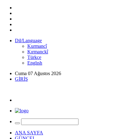
Dil/Language
Kurmancî
Kırmanckî
Türkçe
Englısh
Cuma 07 Ağustos 2026
GİRİŞ
ANA SAYFA
GÜNCEL