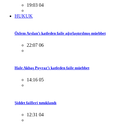
19:03 04
HUKUK
Özlem Arslan’ı katleden faile ağırlaştırılmış müebbet
22:07 06
Hale Akbaş Poyraz’ı katleden faile müebbet
14:16 05
Şiddet failleri tutuklandı
12:31 04