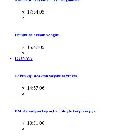
17:34 05
Dêrsim'de orman yangını
15:47 05
DÜNYA
12 bin kişi sıcaktan yaşamını yitirdi
14:57 06
BM: 49 milyon kişi açlık riskiyle karşı karşıya
13:31 06