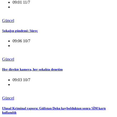
09:01 11/7
Güncel
Sokağın gündemi: Süreç
09:06 10/7
Güncel
Her direkte kamera, her sokakta denetim
09:03 10/7
Güncel
Ulusal Kriminal raporu: Gülistan Doku kaybolduktan sonra SİM kartı
kullanıldı