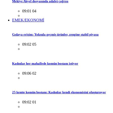
Mekiye Akyel dosyasında adalet çağrısı
09:01 04
EMEK/EKONOMİ
Gıdaya erişim: Yoksula geçmiş ürünler, zengine stabil piyasa
09:02 05
Kadınlar her mahallede komün bostanı istiyor
09:06 02
25 kentte komün bostanı: Kadınlar kendi ekonomisini oluşturuyor
09:02 01