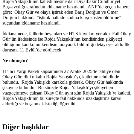
Rojda Yakışıklı’nın katledilmesine dair Diyarbakır Cumhuriyet
Başsavcılığı tarafından iddianame hazırlandı. ANF’de geçen habere
göre; Okay Gür ve olaya iştirak eden Barış Dorğun ve Ömer
Dorğun hakkında “iştirak halinde kadına karşı kasten öldürme”
suçundan iddaname hazırlandı.
İddianamede, faillerin beyanları ve HTS kayıtları yer aldı. Fail Okay
Gür’ün ifadesinde ise Rojda Yakışıklı’nın kendisinden şikâyetçi
olduğunu karakolun kendisini arayarak bildirdiği detayı yer aldı. İlk
duruşma 11 Eylül’de görülecek.
Ne olmuştu?
11’inci Yargı Paketi kapsamında 27 Aralık 2025’te tahliye olan
Okay Gür, dini nikahlı Rojda Yakışıklı’yı, katletme tehdidinde
bulundu. Rojda Yakışıklı karakola giderek, Okay Gür hakkında
şikayete bulundu. Bu süreçte Rojda Yakışıklı’yı şikayetten
vazgeçirmeye çalışan Okay Gür, aynı gün Rojda Yakışıklı’yı katletti.
Rojda Yakışıklı’nın bu süreçte fail hakkında uzaklaştırma kararı
aldırdığı ve boşanmak istediği öğrenildi.
Diğer başlıklar