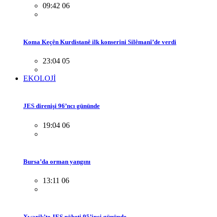
09:42 06
Koma Keçên Kurdistanê ilk konserini Silêmanî’de verdi
23:04 05
EKOLOJİ
JES direnişi 96’ncı gününde
19:04 06
Bursa’da orman yangını
13:11 06
Xwarik’te JES nöbeti 95’inci gününde