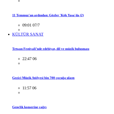
11 Temmuz'un ardından: Gözler 'Kök Yasa'da (2)
09:01 07/7
KÜLTÜR SANAT
Tetwan Festivali’nde edebiyat, dil ve müzik buluşması
22:47 06
Gezici Müzik Atölyesi bin 700 çocuğa ulaştı
11:57 06
Gençlik konserine çağrı