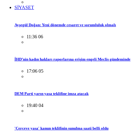
SİYASET
Ayşegül Doğan: Yeni dönemde cesaret ve sorumluluk olmalı
11:36 06
İHD’nin kadın hakları raporlarına erişim engeli Meclis gündeminde
17:06 05
DEM Parti yarın yasa teklifine imza atacak
19:40 04
'Çerçeve yasa' kanun teklifinin sunulma saati belli oldu