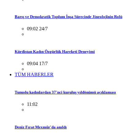
Barış ve Demokratik Toplum İnşa Sürecinde Jineolojînin Rolü
09:02 24/7
Kürdistan Kadın Özgürlük Hareketi Deneyimi
09:04 17/7
TÜM HABERLER
Tunuslu kadınlardan 37'nci kuruluş yıldönümü açıklaması
11:02
Deniz Fırat Mexmûr'da anıldı