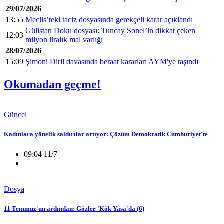
29/07/2026
13:55
Meclis’teki taciz dosyasında gerekçeli karar açıklandı
Gülistan Doku dosyası: Tuncay Sonel’in dikkat çeken
12:03
milyon liralık mal varlığı
28/07/2026
15:09
Şimoni Diril davasında beraat kararları AYM'ye taşındı
Okumadan geçme!
Güncel
Kadınlara yönelik saldırılar artıyor: Çözüm Demokratik Cumhuriyet'te
09:04 11/7
Dosya
11 Temmuz'un ardından: Gözler 'Kök Yasa'da (6)