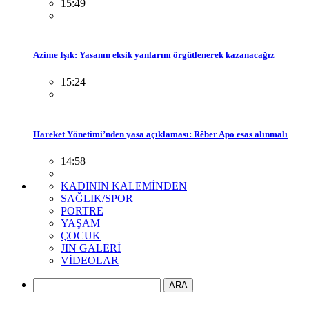
15:49
Azime Işık: Yasanın eksik yanlarını örgütlenerek kazanacağız
15:24
Hareket Yönetimi’nden yasa açıklaması: Rêber Apo esas alınmalı
14:58
KADININ KALEMİNDEN
SAĞLIK/SPOR
PORTRE
YAŞAM
ÇOCUK
JIN GALERİ
VİDEOLAR
ARA