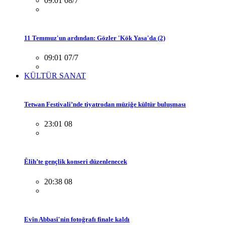
09:01 08/7
11 Temmuz'un ardından: Gözler 'Kök Yasa'da (2)
09:01 07/7
KÜLTÜR SANAT
Tetwan Festivali’nde tiyatrodan müziğe kültür buluşması
23:01 08
Êlih’te gençlik konseri düzenlenecek
20:38 08
Evîn Abbasî'nin fotoğrafı finale kaldı