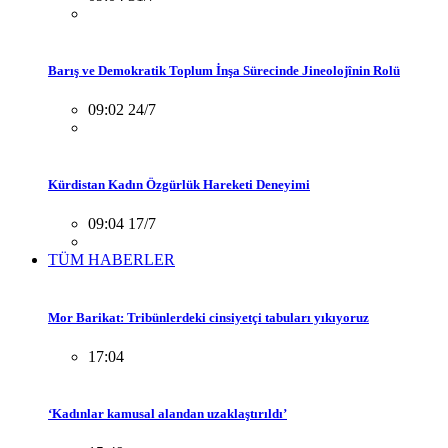
Barış ve Demokratik Toplum İnşa Sürecinde Jineolojînin Rolü
09:02 24/7
Kürdistan Kadın Özgürlük Hareketi Deneyimi
09:04 17/7
TÜM HABERLER
Mor Barikat: Tribünlerdeki cinsiyetçi tabuları yıkıyoruz
17:04
‘Kadınlar kamusal alandan uzaklaştırıldı’