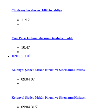
Çin'de tayfun alarmı: 100 bin tahliye
11:12
2'nci Paris katliamı duruşma tarihi belli oldu
10:47
JINEOLOJÎ
Kolonyal Şiddet, Mekân Kırımı ve Sinemanın Hafızası
09:04 07
Kolonyal Şiddet, Mekân Kırımı ve Sinemanın Hafızası
09:04 31/7