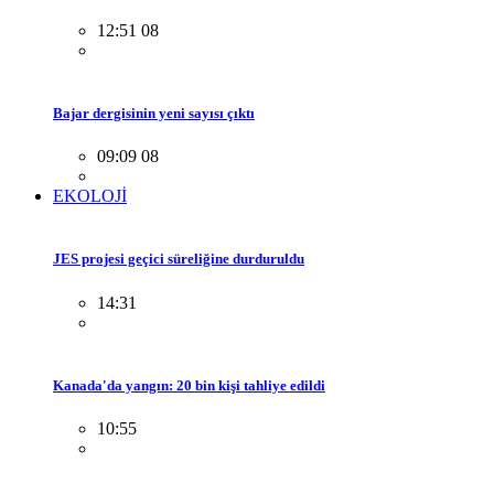
12:51 08
Bajar dergisinin yeni sayısı çıktı
09:09 08
EKOLOJİ
JES projesi geçici süreliğine durduruldu
14:31
Kanada'da yangın: 20 bin kişi tahliye edildi
10:55