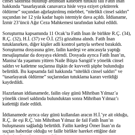
cinsel saldırıda bulunup ardından katleden tutuklu fail Fatih İnan
hakkında “tasarlayarak canavarca hisle veya eziyet çektirerek
öldürme” suçundan ağırlaştırılmış müebbet, “nitelikli cinsel saldırı”
suçundan ise 12 yıla kadar hapis istemiyle dava açıldı. İddianame,
İzmir 23’üncü Ağır Ceza Mahkemesi tarafından kabul edildi.
Soruşturma kapsamında 11 Ocak’ta Fatih İnan ile birlikte R.Ç. (34),
R.Ç. (32), H.İ. (37) ve Ö.İ. (25) gözaltına alındı. Fatih İnan
tutuklanırken, diğer kişiler adli kontrol şartıyla serbest bırakıldı.
Soruşturma dosyasına göre, failin kardeşi ve amcasıyla yaptığı
mesajlaşmalar da dosyaya eklendi. Dosyada ayrıca Fatih İnan’ın,
Manisa’da yaşamını yitiren Naile Büşra Sarıgül’e yönelik cinsel
saldırı ve katletme suçlarına ilişkin de kuvvetli şüphe bulunduğu
belirtildi. Bu kapsamda fail hakkında “nitelikli cinsel saldırı” ve
“tasarlayarak öldürme” suçlarından tutuklama kararı verildiği
kaydedildi.
Hazırlanan iddianamede, failin olay günü Mihriban Yılmaz’a
yönelik cinsel saldırıda bulunduktan sonra Mihriban Yılmaz’ı
katlettiği ifade edildi.
İddianamede ayrıca olay günü kullanılan aracın H.İ.’ye ait olduğu,
R.Ç. ile eşi R.Ç.’nin Mihriban Yılmaz ile fail Fatih İnan’ın
buluşmasını sağladığı belirtildi. Failin kardeşi Ömer İnan’ın da
suçtan haberdar olduğu ve faille birlikte hareket ettiğine dair