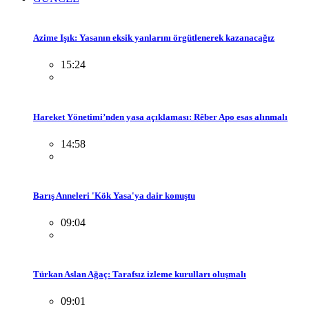
Azime Işık: Yasanın eksik yanlarını örgütlenerek kazanacağız
15:24
Hareket Yönetimi’nden yasa açıklaması: Rêber Apo esas alınmalı
14:58
Barış Anneleri 'Kök Yasa'ya dair konuştu
09:04
Türkan Aslan Ağaç: Tarafsız izleme kurulları oluşmalı
09:01