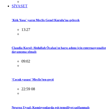
SİYASET
'Kök Yasa' yarın Meclis Genel Kurulu’na gelecek
13:27
Claudia Korol: Abdullah Öcalan'ın barış adımı için enternasyonalist
dayanışma olmalı
09:02
'Çocuk yasası' Meclis’ten geçti
22:59 08
Newroz Uysal: Komisyonlarda eşit temsiliyet sağlanmalı