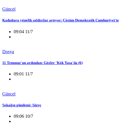
Güncel
Kadınlara yönelik saldırılar artıyor: Çözüm Demokratik Cumhuriyet'te
09:04 11/7
Dosya
11 Temmuz'un ardından: Gözler 'Kök Yasa'da (6)
09:01 11/7
Güncel
Sokağın gündemi: Süreç
09:06 10/7