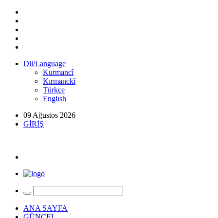
Dil/Language
Kurmancî
Kırmanckî
Türkçe
Englısh
09 Ağustos 2026
GİRİŞ
ANA SAYFA
GÜNCEL