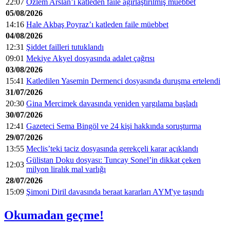
22:07
Özlem Arslan’ı katleden faile ağırlaştırılmış müebbet
05/08/2026
14:16
Hale Akbaş Poyraz’ı katleden faile müebbet
04/08/2026
12:31
Şiddet failleri tutuklandı
09:01
Mekiye Akyel dosyasında adalet çağrısı
03/08/2026
15:41
Katledilen Yasemin Dermenci dosyasında duruşma ertelendi
31/07/2026
20:30
Gina Mercimek davasında yeniden yargılama başladı
30/07/2026
12:41
Gazeteci Sema Bingöl ve 24 kişi hakkında soruşturma
29/07/2026
13:55
Meclis’teki taciz dosyasında gerekçeli karar açıklandı
Gülistan Doku dosyası: Tuncay Sonel’in dikkat çeken
12:03
milyon liralık mal varlığı
28/07/2026
15:09
Şimoni Diril davasında beraat kararları AYM'ye taşındı
Okumadan geçme!