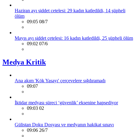
Haziran ayı şiddet çetelesi: 29 kadın katledildi, 14 şüpheli
ölüm
09:05 08/7
Mayıs ayı şiddet çetelesi: 16 kadın katledildi, 25 şüpheli ölüm
09:02 07/6
Medya Kritik
Ana akım 'Kök Yasayı' çerçevelere sığdıramadı
09:07
İktidar medyası süreci ‘güvenlik’ eksenine hapsediyor
09:03 02
Gülistan Doku Dosyası ve medyanın hakikat sınavı
09:06 26/7