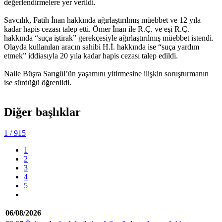
değerlendirmelere yer verildi.
Savcılık, Fatih İnan hakkında ağırlaştırılmış müebbet ve 12 yıla
kadar hapis cezası talep etti. Ömer İnan ile R.Ç. ve eşi R.Ç.
hakkında “suça iştirak” gerekçesiyle ağırlaştırılmış müebbet istendi.
Olayda kullanılan aracın sahibi H.İ. hakkında ise “suça yardım
etmek” iddiasıyla 20 yıla kadar hapis cezası talep edildi.
Naile Büşra Sarıgül’ün yaşamını yitirmesine ilişkin soruşturmanın
ise sürdüğü öğrenildi.
Diğer başlıklar
1
/ 915
1
2
3
4
5
06/08/2026