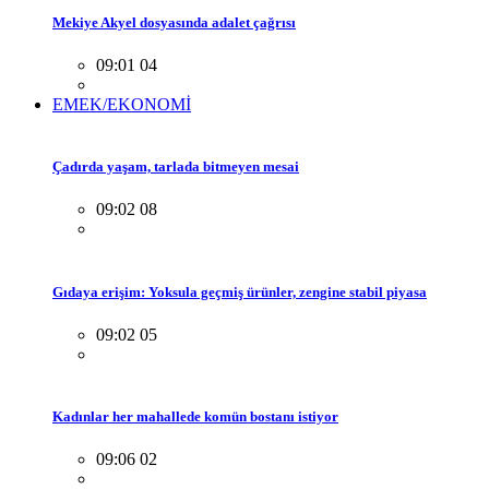
Mekiye Akyel dosyasında adalet çağrısı
09:01 04
EMEK/EKONOMİ
Çadırda yaşam, tarlada bitmeyen mesai
09:02 08
Gıdaya erişim: Yoksula geçmiş ürünler, zengine stabil piyasa
09:02 05
Kadınlar her mahallede komün bostanı istiyor
09:06 02