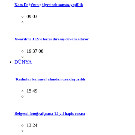
Kato Dağı’nın gölgesinde sonsuz yeşillik
09:03
Xwarik’te JES’e karşı direniş devam ediyor
19:37 08
DÜNYA
‘Kadınlar kamusal alandan uzaklaştırıldı’
15:49
Belgesel fotoğrafçısına 15 yıl hapis cezası
13:24