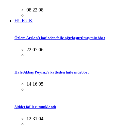
08:22 08
HUKUK
Özlem Arslan’ı katleden faile ağırlaştırılmış müebbet
22:07 06
Hale Akbaş Poyraz’ı katleden faile müebbet
14:16 05
Şiddet failleri tutuklandı
12:31 04