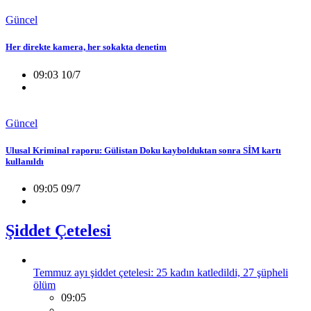
Güncel
Her direkte kamera, her sokakta denetim
09:03 10/7
Güncel
Ulusal Kriminal raporu: Gülistan Doku kaybolduktan sonra SİM kartı
kullanıldı
09:05 09/7
Şiddet Çetelesi
Temmuz ayı şiddet çetelesi: 25 kadın katledildi, 27 şüpheli
ölüm
09:05