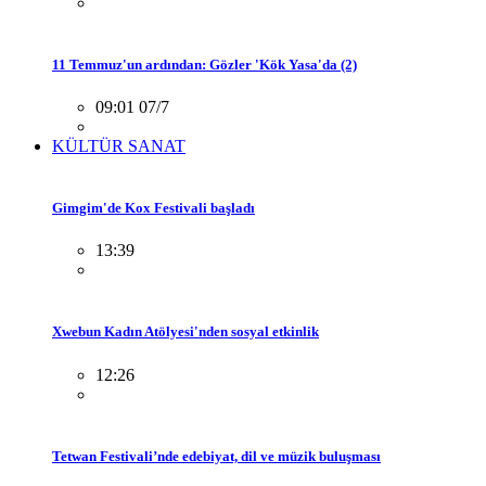
11 Temmuz'un ardından: Gözler 'Kök Yasa'da (2)
09:01 07/7
KÜLTÜR SANAT
Gimgim'de Kox Festivali başladı
13:39
Xwebun Kadın Atölyesi'nden sosyal etkinlik
12:26
Tetwan Festivali’nde edebiyat, dil ve müzik buluşması