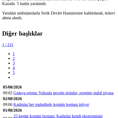
Kazada 5 kadın yaralandı.
Yaralılar ambulanslarla Serik Devlet Hastanesine kaldırılarak, tedavi
altına alındı.
Diğer başlıklar
1
/ 211
1
2
3
4
5
05/08/2026
09:02
Gıdaya erişim: Yoksula geçmiş ürünler, zengine stabil piyasa
02/08/2026
09:06
Kadınlar her mahallede komün bostanı istiyor
01/08/2026
25 kentte komün bostanı: Kadınlar kendi ekonomisini