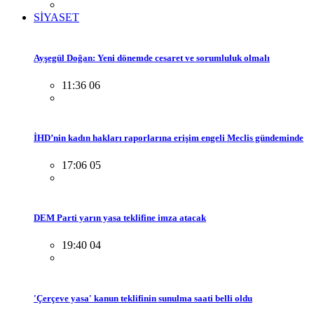
SİYASET
Ayşegül Doğan: Yeni dönemde cesaret ve sorumluluk olmalı
11:36 06
İHD’nin kadın hakları raporlarına erişim engeli Meclis gündeminde
17:06 05
DEM Parti yarın yasa teklifine imza atacak
19:40 04
'Çerçeve yasa' kanun teklifinin sunulma saati belli oldu