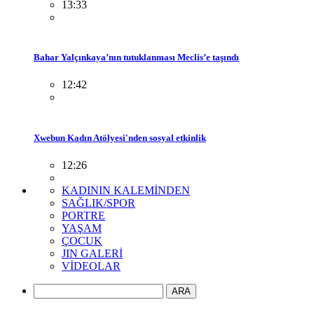
13:33
Bahar Yalçınkaya’nın tutuklanması Meclis’e taşındı
12:42
Xwebun Kadın Atölyesi'nden sosyal etkinlik
12:26
KADININ KALEMİNDEN
SAĞLIK/SPOR
PORTRE
YAŞAM
ÇOCUK
JIN GALERİ
VİDEOLAR
ARA