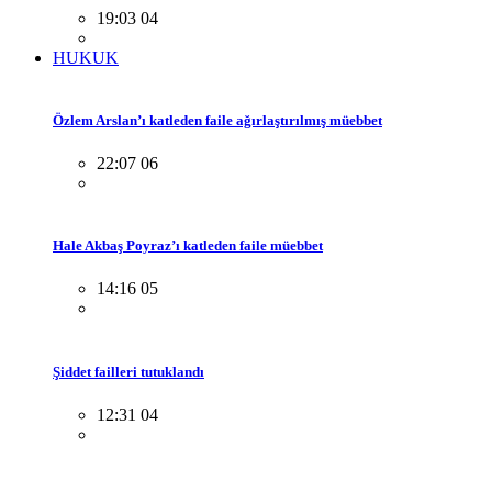
19:03 04
HUKUK
Özlem Arslan’ı katleden faile ağırlaştırılmış müebbet
22:07 06
Hale Akbaş Poyraz’ı katleden faile müebbet
14:16 05
Şiddet failleri tutuklandı
12:31 04