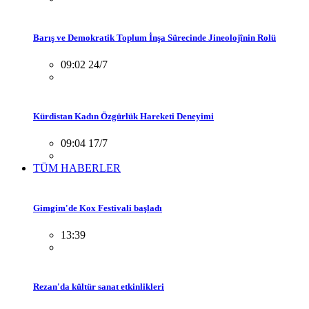
Barış ve Demokratik Toplum İnşa Sürecinde Jineolojînin Rolü
09:02 24/7
Kürdistan Kadın Özgürlük Hareketi Deneyimi
09:04 17/7
TÜM HABERLER
Gimgim'de Kox Festivali başladı
13:39
Rezan'da kültür sanat etkinlikleri