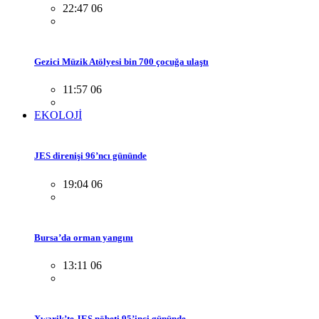
22:47 06
Gezici Müzik Atölyesi bin 700 çocuğa ulaştı
11:57 06
EKOLOJİ
JES direnişi 96’ncı gününde
19:04 06
Bursa’da orman yangını
13:11 06
Xwarik’te JES nöbeti 95’inci gününde