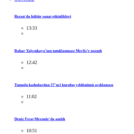
Rezan'da kültür sanat etkinlikleri
13:33
Bahar Yalçınkaya’nın tutuklanması Meclis’e taşındı
12:42
Tunuslu kadınlardan 37'nci kuruluş yıldönümü açıklaması
11:02
Deniz Fırat Mexmûr'da anıldı
10:51