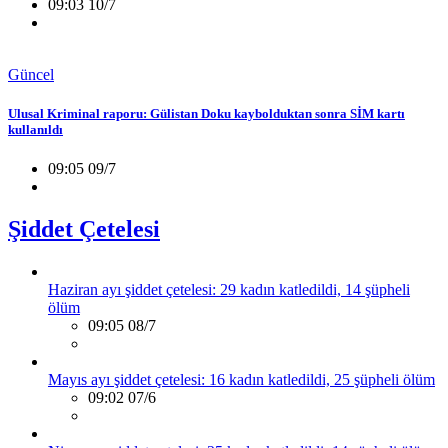
09:03 10/7
Güncel
Ulusal Kriminal raporu: Gülistan Doku kaybolduktan sonra SİM kartı
kullanıldı
09:05 09/7
Şiddet Çetelesi
Haziran ayı şiddet çetelesi: 29 kadın katledildi, 14 şüpheli
ölüm
09:05 08/7
Mayıs ayı şiddet çetelesi: 16 kadın katledildi, 25 şüpheli ölüm
09:02 07/6