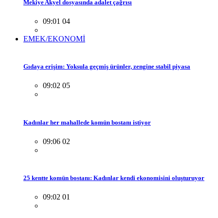
Mekiye Akyel dosyasında adalet çağrısı
09:01 04
EMEK/EKONOMİ
Gıdaya erişim: Yoksula geçmiş ürünler, zengine stabil piyasa
09:02 05
Kadınlar her mahallede komün bostanı istiyor
09:06 02
25 kentte komün bostanı: Kadınlar kendi ekonomisini oluşturuyor
09:02 01