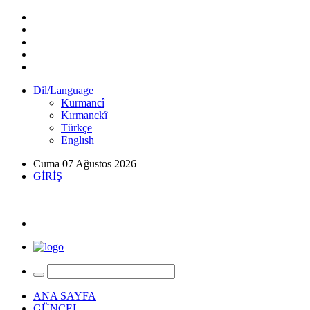
Dil/Language
Kurmancî
Kırmanckî
Türkçe
Englısh
Cuma 07 Ağustos 2026
GİRİŞ
ANA SAYFA
GÜNCEL