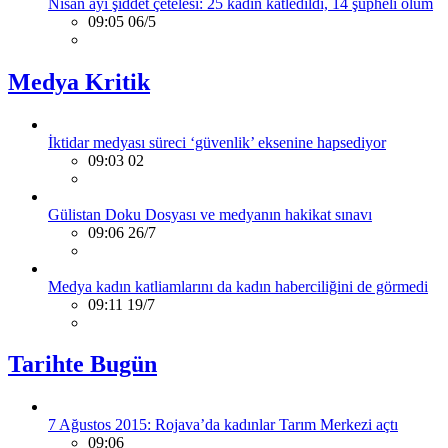
Nisan ayı şiddet çetelesi: 25 kadın katledildi, 14 şüpheli ölüm
09:05 06/5
Medya Kritik
İktidar medyası süreci ‘güvenlik’ eksenine hapsediyor
09:03 02
Gülistan Doku Dosyası ve medyanın hakikat sınavı
09:06 26/7
Medya kadın katliamlarını da kadın haberciliğini de görmedi
09:11 19/7
Tarihte Bugün
7 Ağustos 2015: Rojava’da kadınlar Tarım Merkezi açtı
09:06