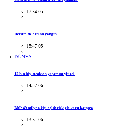
17:34 05
Dêrsim'de orman yangını
15:47 05
DÜNYA
12 bin kişi sıcaktan yaşamını yitirdi
14:57 06
BM: 49 milyon kişi açlık riskiyle karşı karşıya
13:31 06