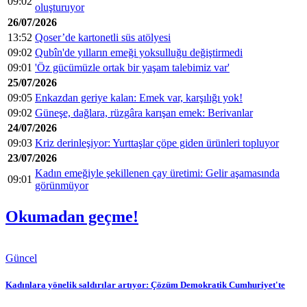
09:02
oluşturuyor
26/07/2026
13:52
Qoser’de kartonetli süs atölyesi
09:02
Qubîn'de yılların emeği yoksulluğu değiştirmedi
09:01
'Öz gücümüzle ortak bir yaşam talebimiz var'
25/07/2026
09:05
Enkazdan geriye kalan: Emek var, karşılığı yok!
09:02
Güneşe, dağlara, rüzgâra karışan emek: Berivanlar
24/07/2026
09:03
Kriz derinleşiyor: Yurttaşlar çöpe giden ürünleri topluyor
23/07/2026
Kadın emeğiyle şekillenen çay üretimi: Gelir aşamasında
09:01
görünmüyor
Okumadan geçme!
Güncel
Kadınlara yönelik saldırılar artıyor: Çözüm Demokratik Cumhuriyet'te