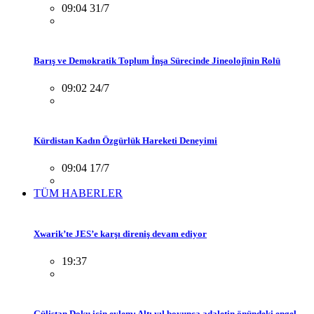
09:04 31/7
Barış ve Demokratik Toplum İnşa Sürecinde Jineolojînin Rolü
09:02 24/7
Kürdistan Kadın Özgürlük Hareketi Deneyimi
09:04 17/7
TÜM HABERLER
Xwarik’te JES’e karşı direniş devam ediyor
19:37
Gülistan Doku için eylem: Altı yıl boyunca adaletin önündeki engel