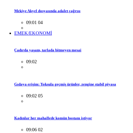
Mekiye Akyel dosyasında adalet çağrısı
09:01 04
EMEK/EKONOMİ
Çadırda yaşam, tarlada bitmeyen mesai
09:02
Gıdaya erişim: Yoksula geçmiş ürünler, zengine stabil piyasa
09:02 05
Kadınlar her mahallede komün bostanı istiyor
09:06 02