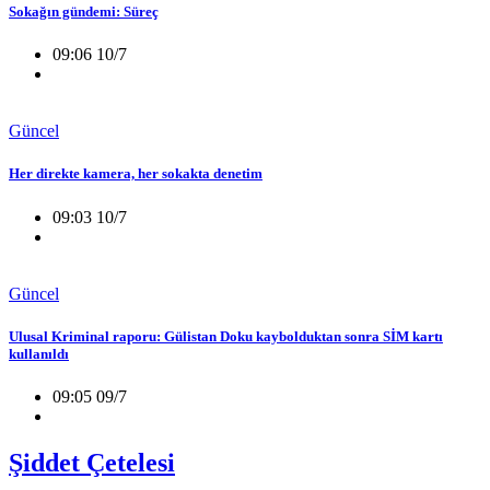
Sokağın gündemi: Süreç
09:06 10/7
Güncel
Her direkte kamera, her sokakta denetim
09:03 10/7
Güncel
Ulusal Kriminal raporu: Gülistan Doku kaybolduktan sonra SİM kartı
kullanıldı
09:05 09/7
Şiddet Çetelesi