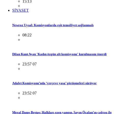
15:13
SİYASET
Newroz Uysal: Komisyonlarda eşit temsiliyet sağlanmalı
08:22
Dilan Kunt Ayan 'Kadın özgün alt komisyonu' kurulmasını önerdi
23:57 07
Adalet Komisyonu’nda ‘çerçeve yasa’ görüşmeleri sürüyor
23:52 07
Meral Danış Beştaş: Halkları ezen yangın, Sayın Öcalan’ın çağrısı ile