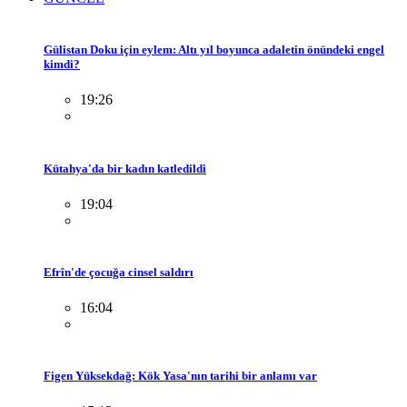
Gülistan Doku için eylem: Altı yıl boyunca adaletin önündeki engel
kimdi?
19:26
Kütahya'da bir kadın katledildi
19:04
Efrîn'de çocuğa cinsel saldırı
16:04
Figen Yüksekdağ: Kök Yasa'nın tarihi bir anlamı var