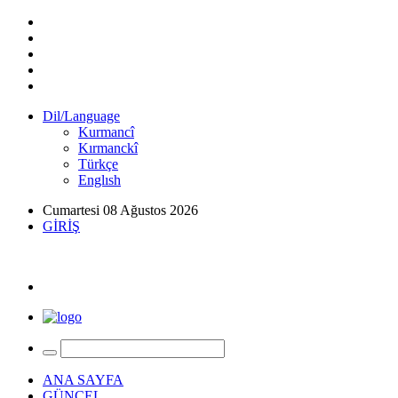
Dil/Language
Kurmancî
Kırmanckî
Türkçe
Englısh
Cumartesi 08 Ağustos 2026
GİRİŞ
ANA SAYFA
GÜNCEL