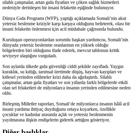
silahlı çatışmalar, artan gıda fiyatları ve çöken sağlık hizmetleri
nedeniyle derinleşen bir insani felaketin eşiğinde bulunuyor.
Dünya Gıda Programı (WFP), yaptığı açıklamada Somali’nin akut
yetersiz beslenme kriziyle karşı karşıya olduğunu belirterek, olası bir
insani felaketin önlenmesi için acil müdahale çağrısında bulundu.
Kuruluşun operasyonlardan sorumlu başkan yardımcısı, Somali’nin
dünyada yetersiz beslenme oranlarının en yüksek olduğu
bölgelerden biri olduğunu ifade ederek, mevcut tablonun kritik
seviyeye ulaştığını vurguladı.
Son aylarda ülkede gıda güvenliği ciddi şekilde zayıfladı. Yaygın
kuraklık, su kıtlığı, tarımsal üretimde düşüş, hayvan kayıpları ve
kitlesel yerinden edilmeler krizi daha da ağırlaştırdı. Silahlı
çatışmalar, artan gıda fiyatları ve son yıllarda farklı bölgelerde etkili
olan sel felaketleri de milyonlarca insanın yerinden edilmesine neden
oldu.
Birleşmiş Milletler raporları, Somali’de milyonlarca insanın hâlâ acil
insani yardıma ihtiyaç duyduğunu ortaya koyarken, özellikle
çocuklar ve kadınlar arasında açlık ve yetersiz beslenmenin
yayılmasına ilişkin endişelerin giderek arttığını gösteriyor.
Diğer başlıklar