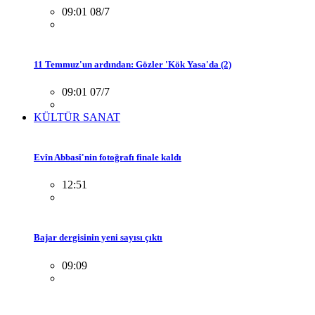
09:01 08/7
11 Temmuz'un ardından: Gözler 'Kök Yasa'da (2)
09:01 07/7
KÜLTÜR SANAT
Evîn Abbasî'nin fotoğrafı finale kaldı
12:51
Bajar dergisinin yeni sayısı çıktı
09:09