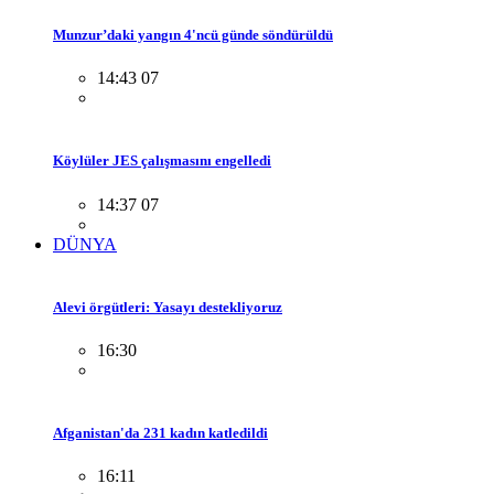
Munzur’daki yangın 4'ncü günde söndürüldü
14:43 07
Köylüler JES çalışmasını engelledi
14:37 07
DÜNYA
Alevi örgütleri: Yasayı destekliyoruz
16:30
Afganistan'da 231 kadın katledildi
16:11