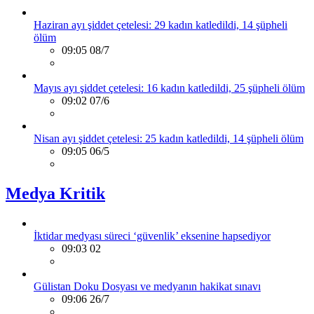
Haziran ayı şiddet çetelesi: 29 kadın katledildi, 14 şüpheli
ölüm
09:05 08/7
Mayıs ayı şiddet çetelesi: 16 kadın katledildi, 25 şüpheli ölüm
09:02 07/6
Nisan ayı şiddet çetelesi: 25 kadın katledildi, 14 şüpheli ölüm
09:05 06/5
Medya Kritik
İktidar medyası süreci ‘güvenlik’ eksenine hapsediyor
09:03 02
Gülistan Doku Dosyası ve medyanın hakikat sınavı
09:06 26/7