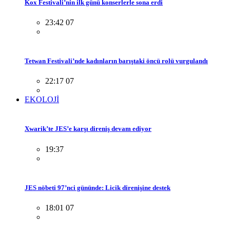
Kox Festivali’nin ilk günü konserlerle sona erdi
23:42 07
Tetwan Festivali’nde kadınların barıştaki öncü rolü vurgulandı
22:17 07
EKOLOJİ
Xwarik’te JES’e karşı direniş devam ediyor
19:37
JES nöbeti 97’nci gününde: Licik direnişine destek
18:01 07