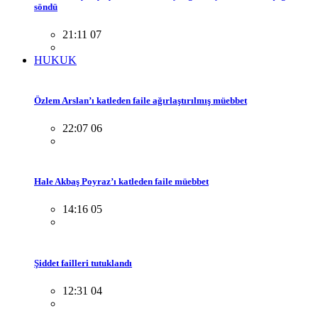
söndü
21:11 07
HUKUK
Özlem Arslan’ı katleden faile ağırlaştırılmış müebbet
22:07 06
Hale Akbaş Poyraz’ı katleden faile müebbet
14:16 05
Şiddet failleri tutuklandı
12:31 04