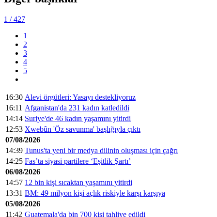
1
/ 427
1
2
3
4
5
16:30
Alevi örgütleri: Yasayı destekliyoruz
16:11
Afganistan'da 231 kadın katledildi
14:14
Suriye'de 46 kadın yaşamını yitirdi
12:53
Xwebûn 'Öz savunma' başlığıyla çıktı
07/08/2026
14:39
Tunus'ta yeni bir medya dilinin oluşması için çağrı
14:25
Fas’ta siyasi partilere ‘Eşitlik Şartı’
06/08/2026
14:57
12 bin kişi sıcaktan yaşamını yitirdi
13:31
BM: 49 milyon kişi açlık riskiyle karşı karşıya
05/08/2026
11:42
Guatemala'da bin 700 kişi tahliye edildi