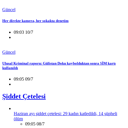
Güncel
Her direkte kamera, her sokakta denetim
09:03 10/7
Güncel
Ulusal Kriminal raporu: Gülistan Doku kaybolduktan sonra SİM kartı
kullanıldı
09:05 09/7
Şiddet Çetelesi
Haziran ayı şiddet çetelesi: 29 kadın katledildi, 14 şüpheli
ölüm
09:05 08/7