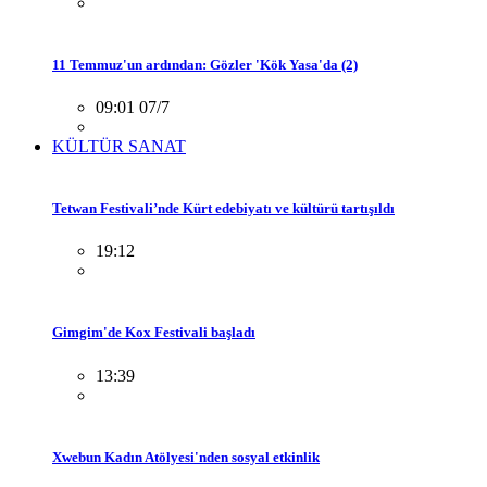
11 Temmuz'un ardından: Gözler 'Kök Yasa'da (2)
09:01 07/7
KÜLTÜR SANAT
Tetwan Festivali’nde Kürt edebiyatı ve kültürü tartışıldı
19:12
Gimgim'de Kox Festivali başladı
13:39
Xwebun Kadın Atölyesi'nden sosyal etkinlik