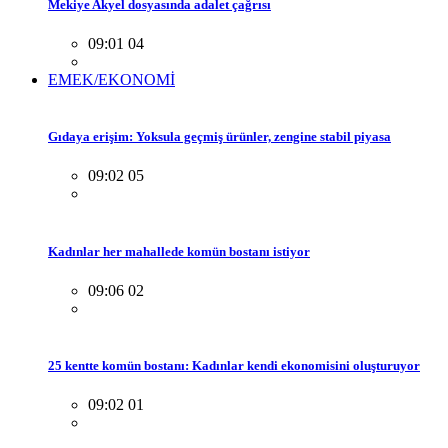
Mekiye Akyel dosyasında adalet çağrısı
09:01 04
EMEK/EKONOMİ
Gıdaya erişim: Yoksula geçmiş ürünler, zengine stabil piyasa
09:02 05
Kadınlar her mahallede komün bostanı istiyor
09:06 02
25 kentte komün bostanı: Kadınlar kendi ekonomisini oluşturuyor
09:02 01