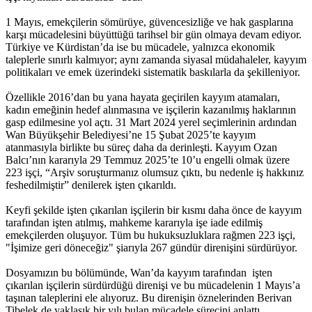
1 Mayıs, emekçilerin sömürüye, güvencesizliğe ve hak gasplarına
karşı mücadelesini büyüttüğü tarihsel bir gün olmaya devam ediyor.
Türkiye ve Kürdistan’da ise bu mücadele, yalnızca ekonomik
taleplerle sınırlı kalmıyor; aynı zamanda siyasal müdahaleler, kayyım
politikaları ve emek üzerindeki sistematik baskılarla da şekilleniyor.
Özellikle 2016’dan bu yana hayata geçirilen kayyım atamaları,
kadın emeğinin hedef alınmasına ve işçilerin kazanılmış haklarının
gasp edilmesine yol açtı. 31 Mart 2024 yerel seçimlerinin ardından
Wan Büyükşehir Belediyesi’ne 15 Şubat 2025’te kayyım
atanmasıyla birlikte bu süreç daha da derinleşti. Kayyım Ozan
Balcı’nın kararıyla 29 Temmuz 2025’te 10’u engelli olmak üzere
223 işçi, “Arşiv soruşturmanız olumsuz çıktı, bu nedenle iş hakkınız
feshedilmiştir” denilerek işten çıkarıldı.
Keyfi şekilde işten çıkarılan işçilerin bir kısmı daha önce de kayyım
tarafından işten atılmış, mahkeme kararıyla işe iade edilmiş
emekçilerden oluşuyor. Tüm bu hukuksuzluklara rağmen 223 işçi,
"İşimize geri döneceğiz" şiarıyla 267 gündür direnişini sürdürüyor.
Dosyamızın bu bölümünde, Wan’da kayyım tarafından işten
çıkarılan işçilerin sürdürdüğü direnişi ve bu mücadelenin 1 Mayıs’a
taşınan taleplerini ele alıyoruz. Bu direnişin öznelerinden Berivan
Tibelek de yaklaşık bir yılı bulan mücadele sürecini anlattı.