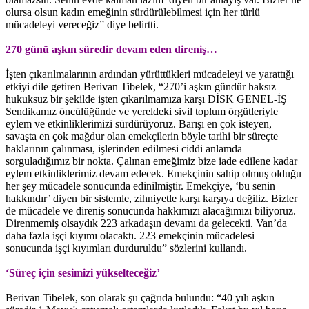
olursa olsun kadın emeğinin sürdürülebilmesi için her türlü
mücadeleyi vereceğiz” diye belirtti.
270 günü aşkın süredir devam eden direniş…
İşten çıkarılmalarının ardından yürüttükleri mücadeleyi ve yarattığı
etkiyi dile getiren Berivan Tibelek, “270’i aşkın gündür haksız
hukuksuz bir şekilde işten çıkarılmamıza karşı DİSK GENEL-İŞ
Sendikamız öncülüğünde ve yereldeki sivil toplum örgütleriyle
eylem ve etkinliklerimizi sürdürüyoruz. Barışı en çok isteyen,
savaşta en çok mağdur olan emekçilerin böyle tarihi bir süreçte
haklarının çalınması, işlerinden edilmesi ciddi anlamda
sorguladığımız bir nokta. Çalınan emeğimiz bize iade edilene kadar
eylem etkinliklerimiz devam edecek. Emekçinin sahip olmuş olduğu
her şey mücadele sonucunda edinilmiştir. Emekçiye, ‘bu senin
hakkındır’ diyen bir sistemle, zihniyetle karşı karşıya değiliz. Bizler
de mücadele ve direniş sonucunda hakkımızı alacağımızı biliyoruz.
Direnmemiş olsaydık 223 arkadaşın devamı da gelecekti. Van’da
daha fazla işçi kıyımı olacaktı. 223 emekçinin mücadelesi
sonucunda işçi kıyımları durduruldu” sözlerini kullandı.
‘Süreç için sesimizi yükselteceğiz’
Berivan Tibelek, son olarak şu çağrıda bulundu: “40 yılı aşkın