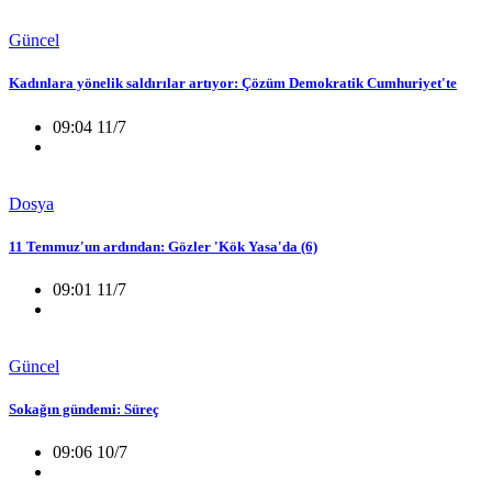
Güncel
Kadınlara yönelik saldırılar artıyor: Çözüm Demokratik Cumhuriyet'te
09:04 11/7
Dosya
11 Temmuz'un ardından: Gözler 'Kök Yasa'da (6)
09:01 11/7
Güncel
Sokağın gündemi: Süreç
09:06 10/7