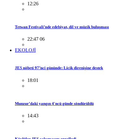
12:26
Tetwan Festivali’nde edebiyat, dil ve müzik buluşması
22:47 06
EKOLOJİ
JES nöbeti 97’nci gününde: Licik direnişine destek
18:01
Munzur’daki yangın 4'ncü günde söndürüldü
14:43
Köylüler JES çalışmasını engelledi