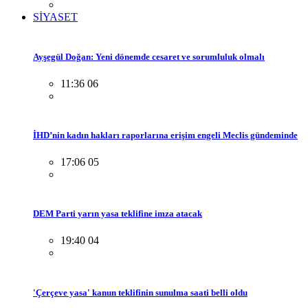
SİYASET
Ayşegül Doğan: Yeni dönemde cesaret ve sorumluluk olmalı
11:36 06
İHD’nin kadın hakları raporlarına erişim engeli Meclis gündeminde
17:06 05
DEM Parti yarın yasa teklifine imza atacak
19:40 04
'Çerçeve yasa' kanun teklifinin sunulma saati belli oldu