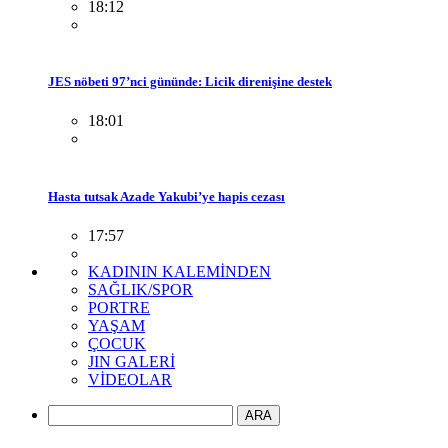
18:12
JES nöbeti 97’nci gününde: Licik direnişine destek
18:01
Hasta tutsak Azade Yakubi’ye hapis cezası
17:57
KADININ KALEMİNDEN
SAĞLIK/SPOR
PORTRE
YAŞAM
ÇOCUK
JIN GALERİ
VİDEOLAR
ARA