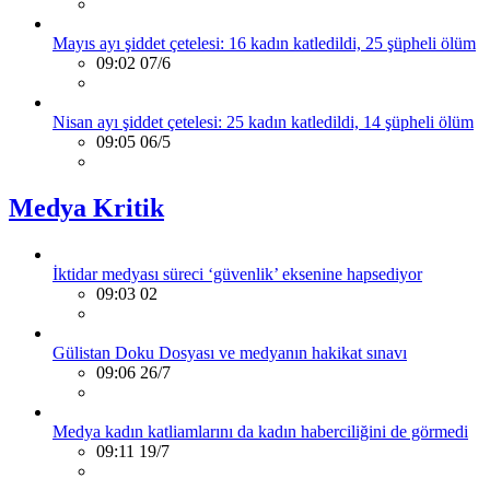
Mayıs ayı şiddet çetelesi: 16 kadın katledildi, 25 şüpheli ölüm
09:02 07/6
Nisan ayı şiddet çetelesi: 25 kadın katledildi, 14 şüpheli ölüm
09:05 06/5
Medya Kritik
İktidar medyası süreci ‘güvenlik’ eksenine hapsediyor
09:03 02
Gülistan Doku Dosyası ve medyanın hakikat sınavı
09:06 26/7
Medya kadın katliamlarını da kadın haberciliğini de görmedi
09:11 19/7