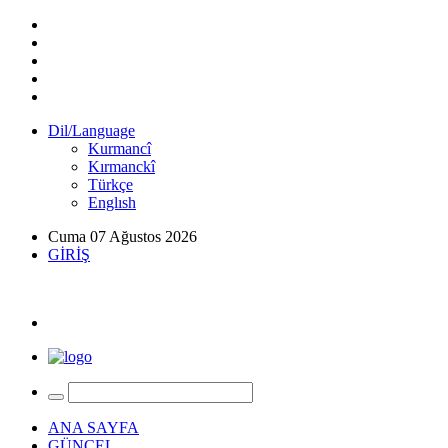
Dil/Language
Kurmancî
Kırmanckî
Türkçe
Englısh
Cuma 07 Ağustos 2026
GİRİŞ
ANA SAYFA
GÜNCEL