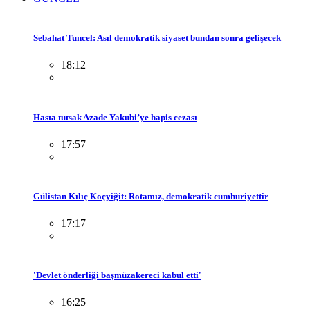
Sebahat Tuncel: Asıl demokratik siyaset bundan sonra gelişecek
18:12
Hasta tutsak Azade Yakubi’ye hapis cezası
17:57
Gülistan Kılıç Koçyiğit: Rotamız, demokratik cumhuriyettir
17:17
'Devlet önderliği başmüzakereci kabul etti'
16:25