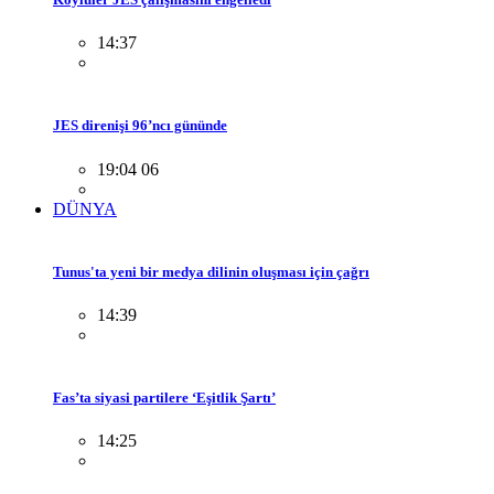
14:37
JES direnişi 96’ncı gününde
19:04 06
DÜNYA
Tunus'ta yeni bir medya dilinin oluşması için çağrı
14:39
Fas’ta siyasi partilere ‘Eşitlik Şartı’
14:25