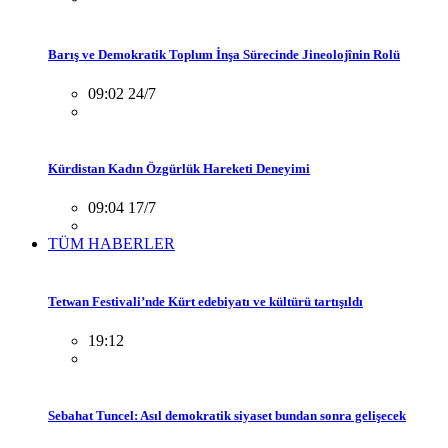
Barış ve Demokratik Toplum İnşa Sürecinde Jineolojînin Rolü
09:02 24/7
Kürdistan Kadın Özgürlük Hareketi Deneyimi
09:04 17/7
TÜM HABERLER
Tetwan Festivali’nde Kürt edebiyatı ve kültürü tartışıldı
19:12
Sebahat Tuncel: Asıl demokratik siyaset bundan sonra gelişecek