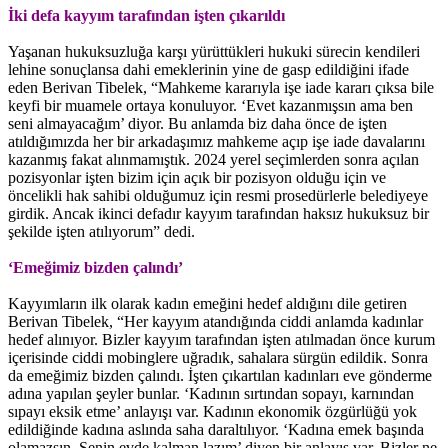
İki defa kayyım tarafından işten çıkarıldı
Yaşanan hukuksuzluğa karşı yürüttükleri hukuki sürecin kendileri
lehine sonuçlansa dahi emeklerinin yine de gasp edildiğini ifade
eden Berivan Tibelek, “Mahkeme kararıyla işe iade kararı çıksa bile
keyfi bir muamele ortaya konuluyor. ‘Evet kazanmışsın ama ben
seni almayacağım’ diyor. Bu anlamda biz daha önce de işten
atıldığımızda her bir arkadaşımız mahkeme açıp işe iade davalarını
kazanmış fakat alınmamıştık. 2024 yerel seçimlerden sonra açılan
pozisyonlar işten bizim için açık bir pozisyon olduğu için ve
öncelikli hak sahibi olduğumuz için resmi prosedürlerle belediyeye
girdik. Ancak ikinci defadır kayyım tarafından haksız hukuksuz bir
şekilde işten atılıyorum” dedi.
‘Emeğimiz bizden çalındı’
Kayyımların ilk olarak kadın emeğini hedef aldığını dile getiren
Berivan Tibelek, “Her kayyım atandığında ciddi anlamda kadınlar
hedef alınıyor. Bizler kayyım tarafından işten atılmadan önce kurum
içerisinde ciddi mobinglere uğradık, sahalara sürgün edildik. Sonra
da emeğimiz bizden çalındı. İşten çıkartılan kadınları eve gönderme
adına yapılan şeyler bunlar. ‘Kadının sırtından sopayı, karnından
sıpayı eksik etme’ anlayışı var. Kadının ekonomik özgürlüğü yok
edildiğinde kadına aslında saha daraltılıyor. ‘Kadına emek başında
olamazsın. Senin evde kalman lazım’ diyen bir anlayış var. Bizler ne