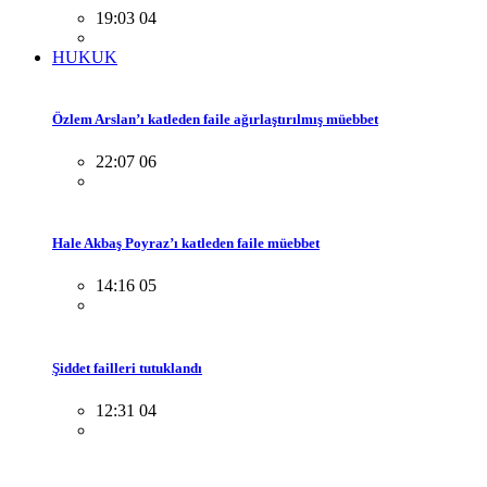
19:03 04
HUKUK
Özlem Arslan’ı katleden faile ağırlaştırılmış müebbet
22:07 06
Hale Akbaş Poyraz’ı katleden faile müebbet
14:16 05
Şiddet failleri tutuklandı
12:31 04