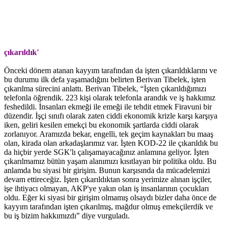
çıkarıldık'
Önceki dönem atanan kayyım tarafından da işten çıkarıldıklarını ve
bu durumu ilk defa yaşamadığını belirten Berivan Tibelek, işten
çıkarılma sürecini anlattı. Berivan Tibelek, “İşten çıkarıldığımızı
telefonla öğrendik. 223 kişi olarak telefonla arandık ve iş hakkımız
feshedildi. İnsanları ekmeği ile emeği ile tehdit etmek Firavuni bir
düzendir. İşçi sınıfı olarak zaten ciddi ekonomik krizle karşı karşıya
iken, geliri kesilen emekçi bu ekonomik şartlarda ciddi olarak
zorlanıyor. Aramızda bekar, engelli, tek geçim kaynakları bu maaş
olan, kirada olan arkadaşlarımız var. İşten KOD-22 ile çıkarıldık bu
da hiçbir yerde SGK'lı çalışamayacağınız anlamına geliyor. İşten
çıkarılmamız bütün yaşam alanımızı kısıtlayan bir politika oldu. Bu
anlamda bu siyasi bir girişim. Bunun karşısında da mücadelemizi
devam ettireceğiz. İşten çıkarıldıktan sonra yerimize alınan işçiler,
işe ihtiyacı olmayan, AKP'ye yakın olan iş insanlarının çocukları
oldu. Eğer ki siyasi bir girişim olmamış olsaydı bizler daha önce de
kayyım tarafından işten çıkarılmış, mağdur olmuş emekçilerdik ve
bu iş bizim hakkımızdı” diye vurguladı.