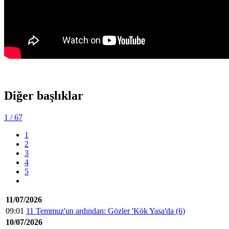
Diğer başlıklar
1
/ 67
1
2
3
4
5
11/07/2026
09:01
11 Temmuz'un ardından: Gözler 'Kök Yasa'da (6)
10/07/2026