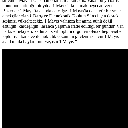
süredir 1 Mayıs'ı çatışmalı ortamlarda kutladık. Fakat bu yıl barış
umudunun olduğu bir yılda 1 Mayıs’ı kutlamak heyecan verici.
Bizler de 1 Mayıs'ta alanda olacağız. 1 Mayıs'ta daha gür bir sesle,
emekçiler olarak Barış ve Demokratik Toplum Süreci için destek
sesimizi yükselteceğiz. 1 Mayıs yalnızca bir anma günü değil
eşitliğin, kardeşliğin, insanca yaşamın ifade edildiği bir gündür. Van
halkı, emekçileri, kadınlar, sivil toplum örgütleri olarak hep beraber
toplumsal barış ve demokratik çözümün güçlenmesi için 1 Mayıs
alanlarında haykıralım. Yaşasın 1 Mayıs.”