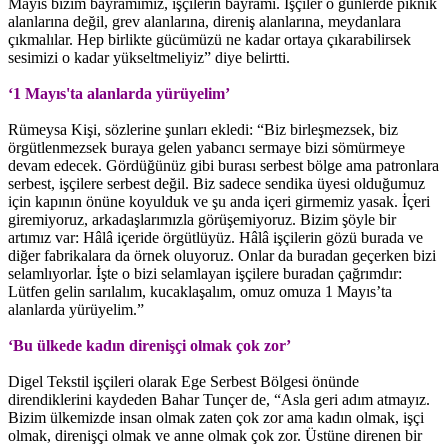
Mayıs bizim bayramımız, işçilerin bayramı. İşçiler o günlerde piknik
alanlarına değil, grev alanlarına, direniş alanlarına, meydanlara
çıkmalılar. Hep birlikte gücümüzü ne kadar ortaya çıkarabilirsek
sesimizi o kadar yükseltmeliyiz” diye belirtti.
‘1 Mayıs'ta alanlarda yürüyelim’
Rümeysa Kişi, sözlerine şunları ekledi: “Biz birleşmezsek, biz
örgütlenmezsek buraya gelen yabancı sermaye bizi sömürmeye
devam edecek. Gördüğünüz gibi burası serbest bölge ama patronlara
serbest, işçilere serbest değil. Biz sadece sendika üyesi olduğumuz
için kapının önüne koyulduk ve şu anda içeri girmemiz yasak. İçeri
giremiyoruz, arkadaşlarımızla görüşemiyoruz. Bizim şöyle bir
artımız var: Hâlâ içeride örgütlüyüz. Hâlâ işçilerin gözü burada ve
diğer fabrikalara da örnek oluyoruz. Onlar da buradan geçerken bizi
selamlıyorlar. İşte o bizi selamlayan işçilere buradan çağrımdır:
Lütfen gelin sarılalım, kucaklaşalım, omuz omuza 1 Mayıs’ta
alanlarda yürüyelim.”
‘Bu ülkede kadın direnişçi olmak çok zor’
Digel Tekstil işçileri olarak Ege Serbest Bölgesi önünde
direndiklerini kaydeden Bahar Tunçer de, “Asla geri adım atmayız.
Bizim ülkemizde insan olmak zaten çok zor ama kadın olmak, işçi
olmak, direnişçi olmak ve anne olmak çok zor. Üstüne direnen bir