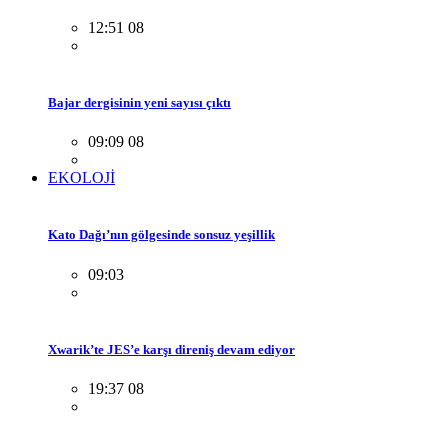
12:51 08
Bajar dergisinin yeni sayısı çıktı
09:09 08
EKOLOJİ
Kato Dağı’nın gölgesinde sonsuz yeşillik
09:03
Xwarik’te JES’e karşı direniş devam ediyor
19:37 08