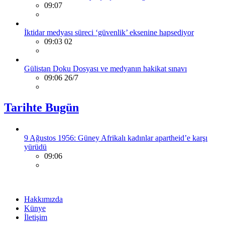
09:07
İktidar medyası süreci ‘güvenlik’ eksenine hapsediyor
09:03 02
Gülistan Doku Dosyası ve medyanın hakikat sınavı
09:06 26/7
Tarihte Bugün
9 Ağustos 1956: Güney Afrikalı kadınlar apartheid’e karşı
yürüdü
09:06
Hakkımızda
Künye
İletişim