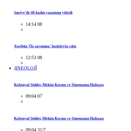
Suriye'de 46 kadın yaşamını yitirdi
14:14 08
Xwebûn 'Öz savunma' başlığıyla çıktı
12:53 08
JINEOLOJÎ
Kolonyal Şiddet, Mekân Kırımı ve Sinemanın Hafızası
09:04 07
Kolonyal Şiddet, Mekân Kırımı ve Sinemanın Hafızası
09:04 31/7