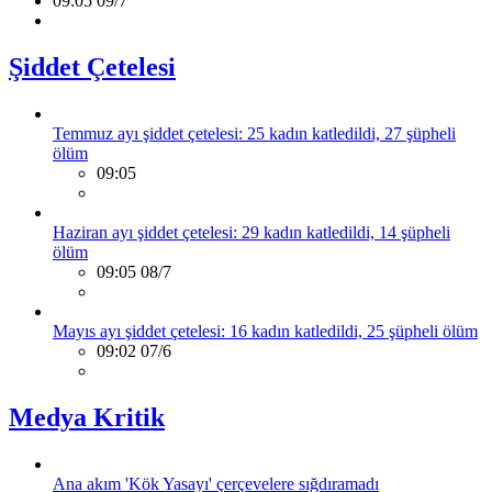
09:05 09/7
Şiddet Çetelesi
Temmuz ayı şiddet çetelesi: 25 kadın katledildi, 27 şüpheli
ölüm
09:05
Haziran ayı şiddet çetelesi: 29 kadın katledildi, 14 şüpheli
ölüm
09:05 08/7
Mayıs ayı şiddet çetelesi: 16 kadın katledildi, 25 şüpheli ölüm
09:02 07/6
Medya Kritik
Ana akım 'Kök Yasayı' çerçevelere sığdıramadı