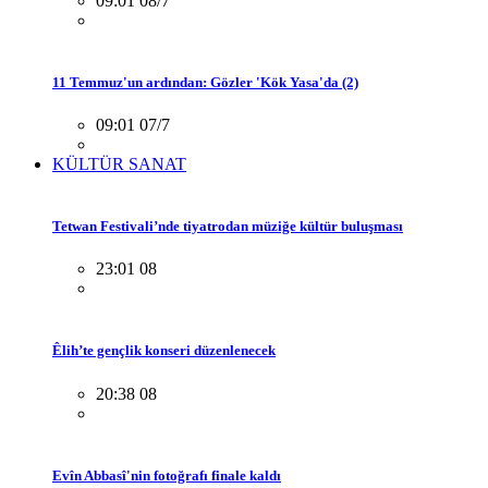
09:01 08/7
11 Temmuz'un ardından: Gözler 'Kök Yasa'da (2)
09:01 07/7
KÜLTÜR SANAT
Tetwan Festivali’nde tiyatrodan müziğe kültür buluşması
23:01 08
Êlih’te gençlik konseri düzenlenecek
20:38 08
Evîn Abbasî'nin fotoğrafı finale kaldı