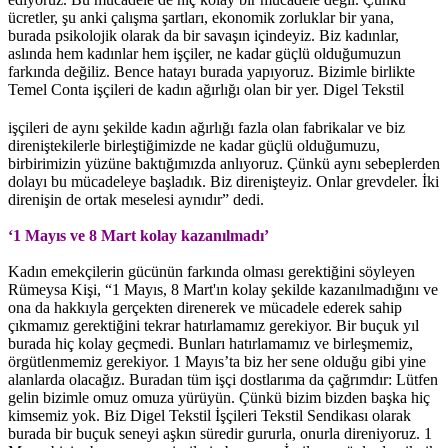
ücretler, şu anki çalışma şartları, ekonomik zorluklar bir yana,
burada psikolojik olarak da bir savaşın içindeyiz. Biz kadınlar,
aslında hem kadınlar hem işçiler, ne kadar güçlü olduğumuzun
farkında değiliz. Bence hatayı burada yapıyoruz. Bizimle birlikte
Temel Conta işçileri de kadın ağırlığı olan bir yer.
Digel Tekstil
işçileri de aynı şekilde kadın ağırlığı fazla olan fabrikalar ve biz
direniştekilerle birleştiğimizde ne kadar güçlü olduğumuzu,
birbirimizin yüzüne baktığımızda anlıyoruz. Çünkü aynı sebeplerden
dolayı bu mücadeleye başladık. Biz direnişteyiz. Onlar grevdeler. İki
direnişin de ortak meselesi aynıdır” dedi.
‘1 Mayıs ve 8 Mart kolay kazanılmadı’
Kadın emekçilerin gücünün farkında olması gerektiğini söyleyen
Rümeysa Kişi, “1 Mayıs, 8 Mart'ın kolay şekilde kazanılmadığını ve
ona da hakkıyla gerçekten direnerek ve mücadele ederek sahip
çıkmamız gerektiğini tekrar hatırlamamız gerekiyor. Bir buçuk yıl
burada hiç kolay geçmedi. Bunları hatırlamamız ve birleşmemiz,
örgütlenmemiz gerekiyor. 1 Mayıs’ta biz her sene olduğu gibi yine
alanlarda olacağız. Buradan tüm işçi dostlarıma da çağrımdır: Lütfen
gelin bizimle omuz omuza yürüyün. Çünkü bizim bizden başka hiç
kimsemiz yok. Biz Digel Tekstil İşçileri Tekstil Sendikası olarak
burada bir buçuk seneyi aşkın süredir gururla, onurla direniyoruz. 1