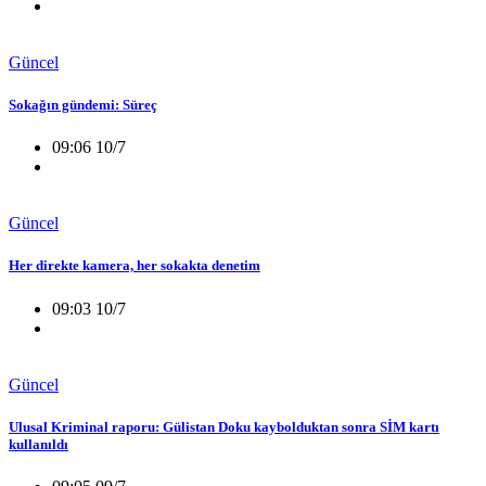
Güncel
Sokağın gündemi: Süreç
09:06 10/7
Güncel
Her direkte kamera, her sokakta denetim
09:03 10/7
Güncel
Ulusal Kriminal raporu: Gülistan Doku kaybolduktan sonra SİM kartı
kullanıldı