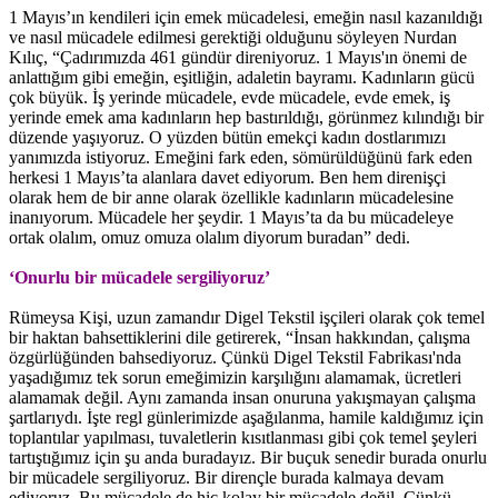
1 Mayıs’ın kendileri için emek mücadelesi, emeğin nasıl kazanıldığı
ve nasıl mücadele edilmesi gerektiği olduğunu söyleyen Nurdan
Kılıç, “Çadırımızda 461 gündür direniyoruz. 1 Mayıs'ın önemi de
anlattığım gibi emeğin, eşitliğin, adaletin bayramı. Kadınların gücü
çok büyük. İş yerinde mücadele, evde mücadele, evde emek, iş
yerinde emek ama kadınların hep bastırıldığı, görünmez kılındığı bir
düzende yaşıyoruz. O yüzden bütün emekçi kadın dostlarımızı
yanımızda istiyoruz. Emeğini fark eden, sömürüldüğünü fark eden
herkesi 1 Mayıs’ta alanlara davet ediyorum. Ben hem direnişçi
olarak hem de bir anne olarak özellikle kadınların mücadelesine
inanıyorum. Mücadele her şeydir. 1 Mayıs’ta da bu mücadeleye
ortak olalım, omuz omuza olalım diyorum buradan” dedi.
‘Onurlu bir mücadele sergiliyoruz’
Rümeysa Kişi, uzun zamandır Digel Tekstil işçileri olarak çok temel
bir haktan bahsettiklerini dile getirerek, “İnsan hakkından, çalışma
özgürlüğünden bahsediyoruz. Çünkü Digel Tekstil Fabrikası'nda
yaşadığımız tek sorun emeğimizin karşılığını alamamak, ücretleri
alamamak değil. Aynı zamanda insan onuruna yakışmayan çalışma
şartlarıydı. İşte regl günlerimizde aşağılanma, hamile kaldığımız için
toplantılar yapılması, tuvaletlerin kısıtlanması gibi çok temel şeyleri
tartıştığımız için şu anda buradayız. Bir buçuk senedir burada onurlu
bir mücadele sergiliyoruz. Bir dirençle burada kalmaya devam
ediyoruz. Bu mücadele de hiç kolay bir mücadele değil. Çünkü