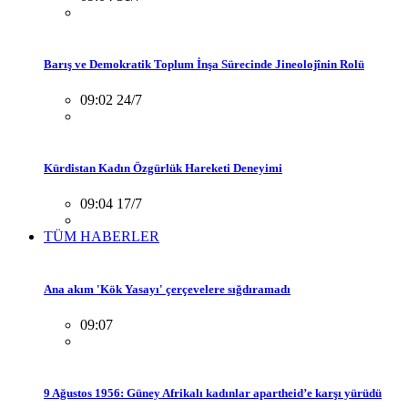
Barış ve Demokratik Toplum İnşa Sürecinde Jineolojînin Rolü
09:02 24/7
Kürdistan Kadın Özgürlük Hareketi Deneyimi
09:04 17/7
TÜM HABERLER
Ana akım 'Kök Yasayı' çerçevelere sığdıramadı
09:07
9 Ağustos 1956: Güney Afrikalı kadınlar apartheid’e karşı yürüdü