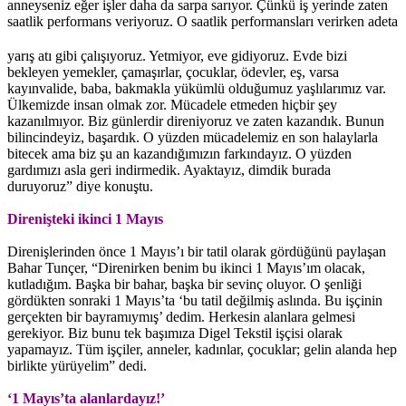
anneyseniz eğer işler daha da sarpa sarıyor. Çünkü iş yerinde zaten
saatlik performans veriyoruz.
O saatlik performansları verirken adeta
yarış atı gibi çalışıyoruz. Yetmiyor, eve gidiyoruz. Evde bizi
bekleyen yemekler, çamaşırlar, çocuklar, ödevler, eş, varsa
kayınvalide, baba, bakmakla yükümlü olduğumuz yaşlılarımız var.
Ülkemizde insan olmak zor. Mücadele etmeden hiçbir şey
kazanılmıyor. Biz günlerdir direniyoruz ve zaten kazandık. Bunun
bilincindeyiz, başardık. O yüzden mücadelemiz en son halaylarla
bitecek ama biz şu an kazandığımızın farkındayız. O yüzden
gardımızı asla geri indirmedik. Ayaktayız, dimdik burada
duruyoruz” diye konuştu.
Direnişteki ikinci 1 Mayıs
Direnişlerinden önce 1 Mayıs’ı bir tatil olarak gördüğünü paylaşan
Bahar Tunçer, “Direnirken benim bu ikinci 1 Mayıs’ım olacak,
kutladığım. Başka bir bahar, başka bir sevinç oluyor. O şenliği
gördükten sonraki 1 Mayıs’ta ‘bu tatil değilmiş aslında. Bu işçinin
gerçekten bir bayramıymış’ dedim. Herkesin alanlara gelmesi
gerekiyor. Biz bunu tek başımıza Digel Tekstil işçisi olarak
yapamayız. Tüm işçiler, anneler, kadınlar, çocuklar; gelin alanda hep
birlikte yürüyelim” dedi.
‘1 Mayıs’ta alanlardayız!’