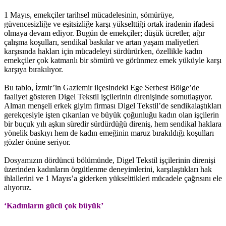
1 Mayıs, emekçiler tarihsel mücadelesinin, sömürüye,
güvencesizliğe ve eşitsizliğe karşı yükselttiği ortak iradenin ifadesi
olmaya devam ediyor. Bugün de emekçiler; düşük ücretler, ağır
çalışma koşulları, sendikal baskılar ve artan yaşam maliyetleri
karşısında hakları için mücadeleyi sürdürürken, özellikle kadın
emekçiler çok katmanlı bir sömürü ve görünmez emek yüküyle karşı
karşıya bırakılıyor.
Bu tablo, İzmir’in Gaziemir ilçesindeki Ege Serbest Bölge’de
faaliyet gösteren Digel Tekstil işçilerinin direnişinde somutlaşıyor.
Alman menşeli erkek giyim firması Digel Tekstil’de sendikalaştıkları
gerekçesiyle işten çıkarılan ve büyük çoğunluğu kadın olan işçilerin
bir buçuk yılı aşkın süredir sürdürdüğü direniş, hem sendikal haklara
yönelik baskıyı hem de kadın emeğinin maruz bırakıldığı koşulları
gözler önüne seriyor.
Dosyamızın dördüncü bölümünde, Digel Tekstil işçilerinin direnişi
üzerinden kadınların örgütlenme deneyimlerini, karşılaştıkları hak
ihlallerini ve 1 Mayıs’a giderken yükselttikleri mücadele çağrısını ele
alıyoruz.
‘Kadınların gücü çok büyük’