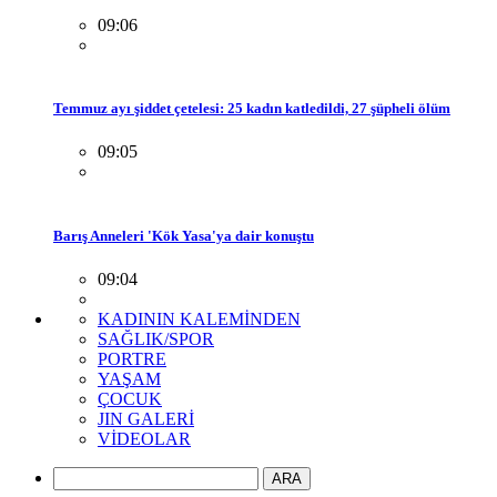
09:06
Temmuz ayı şiddet çetelesi: 25 kadın katledildi, 27 şüpheli ölüm
09:05
Barış Anneleri 'Kök Yasa'ya dair konuştu
09:04
KADININ KALEMİNDEN
SAĞLIK/SPOR
PORTRE
YAŞAM
ÇOCUK
JIN GALERİ
VİDEOLAR
ARA