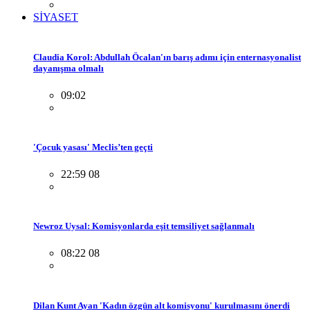
SİYASET
Claudia Korol: Abdullah Öcalan'ın barış adımı için enternasyonalist
dayanışma olmalı
09:02
'Çocuk yasası' Meclis’ten geçti
22:59 08
Newroz Uysal: Komisyonlarda eşit temsiliyet sağlanmalı
08:22 08
Dilan Kunt Ayan 'Kadın özgün alt komisyonu' kurulmasını önerdi