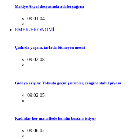
Mekiye Akyel dosyasında adalet çağrısı
09:01 04
EMEK/EKONOMİ
Çadırda yaşam, tarlada bitmeyen mesai
09:02 08
Gıdaya erişim: Yoksula geçmiş ürünler, zengine stabil piyasa
09:02 05
Kadınlar her mahallede komün bostanı istiyor
09:06 02