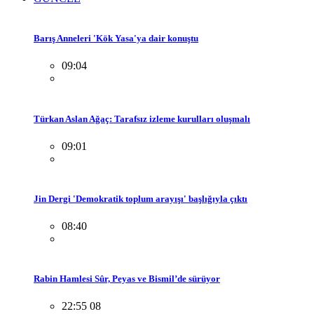
Barış Anneleri 'Kök Yasa'ya dair konuştu
09:04
Türkan Aslan Ağaç: Tarafsız izleme kurulları oluşmalı
09:01
Jin Dergi 'Demokratik toplum arayışı' başlığıyla çıktı
08:40
Rabin Hamlesi Sûr, Peyas ve Bismil’de sürüyor
22:55 08