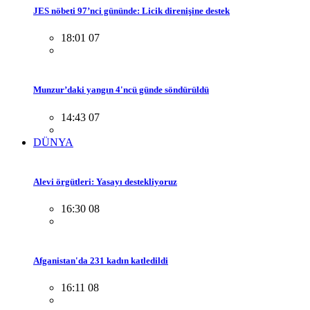
JES nöbeti 97’nci gününde: Licik direnişine destek
18:01 07
Munzur’daki yangın 4'ncü günde söndürüldü
14:43 07
DÜNYA
Alevi örgütleri: Yasayı destekliyoruz
16:30 08
Afganistan'da 231 kadın katledildi
16:11 08