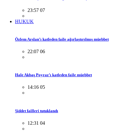
23:57 07
HUKUK
Özlem Arslan’ı katleden faile ağırlaştırılmış müebbet
22:07 06
Hale Akbaş Poyraz’ı katleden faile müebbet
14:16 05
Şiddet failleri tutuklandı
12:31 04