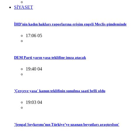
SİYASET
İHD’nin kadın hakları raporlarına erişim engeli Meclis gündeminde
17:06 05
DEM Parti yarın yasa teklifine imza atacak
19:40 04
'Çerçeve yasa' kanun teklifinin sunulma saati belli oldu
19:03 04
'Şengal Soykırımı’nın Türkiye’ye uzanan boyutları araştırılsın'