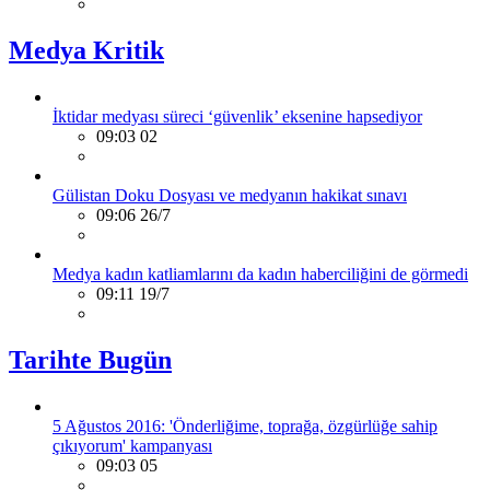
Medya Kritik
İktidar medyası süreci ‘güvenlik’ eksenine hapsediyor
09:03 02
Gülistan Doku Dosyası ve medyanın hakikat sınavı
09:06 26/7
Medya kadın katliamlarını da kadın haberciliğini de görmedi
09:11 19/7
Tarihte Bugün
5 Ağustos 2016: 'Önderliğime, toprağa, özgürlüğe sahip
çıkıyorum' kampanyası
09:03 05