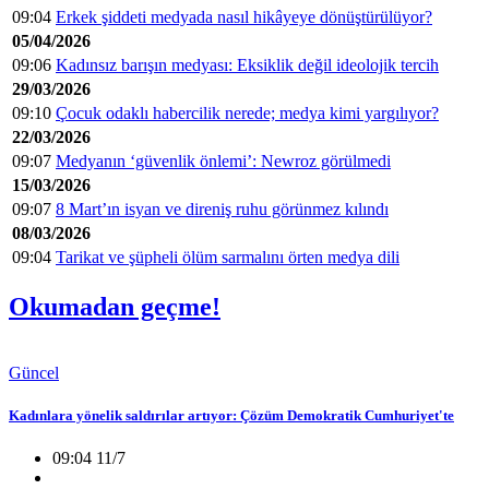
09:04
Erkek şiddeti medyada nasıl hikâyeye dönüştürülüyor?
05/04/2026
09:06
Kadınsız barışın medyası: Eksiklik değil ideolojik tercih
29/03/2026
09:10
Çocuk odaklı habercilik nerede; medya kimi yargılıyor?
22/03/2026
09:07
Medyanın ‘güvenlik önlemi’: Newroz görülmedi
15/03/2026
09:07
8 Mart’ın isyan ve direniş ruhu görünmez kılındı
08/03/2026
09:04
Tarikat ve şüpheli ölüm sarmalını örten medya dili
Okumadan geçme!
Güncel
Kadınlara yönelik saldırılar artıyor: Çözüm Demokratik Cumhuriyet'te
09:04 11/7