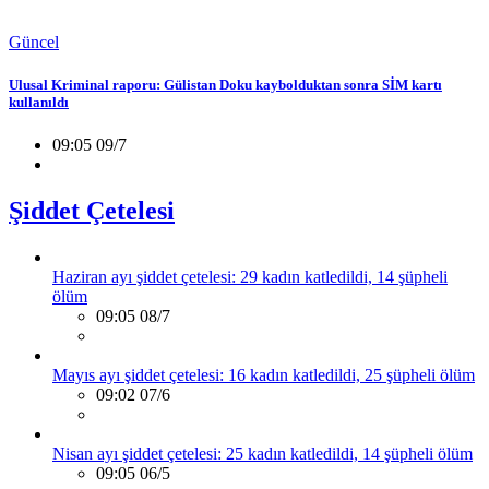
Güncel
Ulusal Kriminal raporu: Gülistan Doku kaybolduktan sonra SİM kartı
kullanıldı
09:05 09/7
Şiddet Çetelesi
Haziran ayı şiddet çetelesi: 29 kadın katledildi, 14 şüpheli
ölüm
09:05 08/7
Mayıs ayı şiddet çetelesi: 16 kadın katledildi, 25 şüpheli ölüm
09:02 07/6
Nisan ayı şiddet çetelesi: 25 kadın katledildi, 14 şüpheli ölüm
09:05 06/5