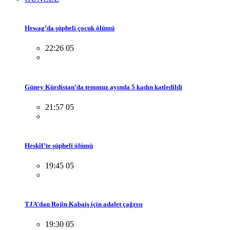
Hewag’da şüpheli çocuk ölümü
22:26 05
Güney Kürdistan’da temmuz ayında 5 kadın katledildi
21:57 05
Heskîf’te şüpheli ölümü
19:45 05
TJA’dan Rojin Kabaiş için adalet çağrısı
19:30 05