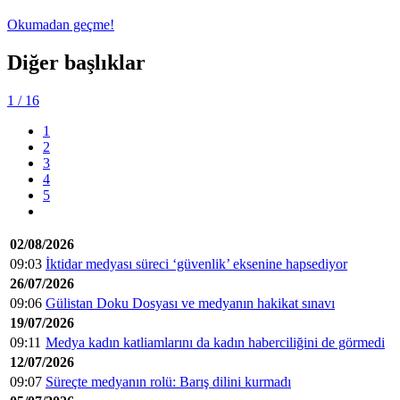
Okumadan geçme!
Diğer başlıklar
1
/ 16
1
2
3
4
5
02/08/2026
09:03
İktidar medyası süreci ‘güvenlik’ eksenine hapsediyor
26/07/2026
09:06
Gülistan Doku Dosyası ve medyanın hakikat sınavı
19/07/2026
09:11
Medya kadın katliamlarını da kadın haberciliğini de görmedi
12/07/2026
09:07
Süreçte medyanın rolü: Barış dilini kurmadı