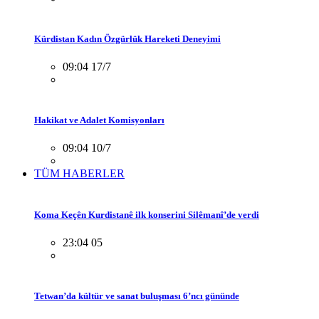
Kürdistan Kadın Özgürlük Hareketi Deneyimi
09:04 17/7
Hakikat ve Adalet Komisyonları
09:04 10/7
TÜM HABERLER
Koma Keçên Kurdistanê ilk konserini Silêmanî’de verdi
23:04 05
Tetwan’da kültür ve sanat buluşması 6’ncı gününde