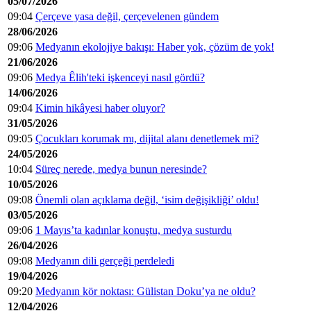
05/07/2026
09:04
Çerçeve yasa değil, çerçevelenen gündem
28/06/2026
09:06
Medyanın ekolojiye bakışı: Haber yok, çözüm de yok!
21/06/2026
09:06
Medya Êlih'teki işkenceyi nasıl gördü?
14/06/2026
09:04
Kimin hikâyesi haber oluyor?
31/05/2026
09:05
Çocukları korumak mı, dijital alanı denetlemek mi?
24/05/2026
10:04
Süreç nerede, medya bunun neresinde?
10/05/2026
09:08
Önemli olan açıklama değil, ‘isim değişikliği’ oldu!
03/05/2026
09:06
1 Mayıs’ta kadınlar konuştu, medya susturdu
26/04/2026
09:08
Medyanın dili gerçeği perdeledi
19/04/2026
09:20
Medyanın kör noktası: Gülistan Doku’ya ne oldu?
12/04/2026