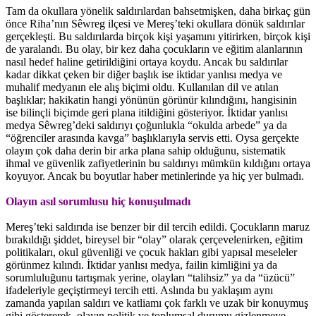
Tam da okullara yönelik saldırılardan bahsetmişken, daha birkaç gün
önce Riha’nın Sêwreg ilçesi ve Mereş’teki okullara dönük saldırılar
gerçekleşti. Bu saldırılarda birçok kişi yaşamını yitirirken, birçok kişi
de yaralandı. Bu olay, bir kez daha çocukların ve eğitim alanlarının
nasıl hedef haline getirildiğini ortaya koydu. Ancak bu saldırılar
kadar dikkat çeken bir diğer başlık ise iktidar yanlısı medya ve
muhalif medyanın ele alış biçimi oldu. Kullanılan dil ve atılan
başlıklar; hakikatin hangi yönünün görünür kılındığını, hangisinin
ise bilinçli biçimde geri plana itildiğini gösteriyor. İktidar yanlısı
medya Sêwreg’deki saldırıyı çoğunlukla “okulda arbede” ya da
“öğrenciler arasında kavga” başlıklarıyla servis etti. Oysa gerçekte
olayın çok daha derin bir arka plana sahip olduğunu, sistematik
ihmal ve güvenlik zafiyetlerinin bu saldırıyı mümkün kıldığını ortaya
koyuyor. Ancak bu boyutlar haber metinlerinde ya hiç yer bulmadı.
Olayın asıl sorumlusu hiç konuşulmadı
Mereş’teki saldırıda ise benzer bir dil tercih edildi. Çocukların maruz
bırakıldığı şiddet, bireysel bir “olay” olarak çerçevelenirken, eğitim
politikaları, okul güvenliği ve çocuk hakları gibi yapısal meseleler
görünmez kılındı. İktidar yanlısı medya, failin kimliğini ya da
sorumluluğunu tartışmak yerine, olayları “talihsiz” ya da “üzücü”
ifadeleriyle geçiştirmeyi tercih etti. Aslında bu yaklaşım aynı
zamanda yapılan saldırı ve katliamı çok farklı ve uzak bir konuymuş
gibi göstererek, olayın politik ve toplumsal durumu gizlenmeye