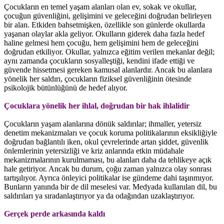
Çocukların en temel yaşam alanları olan ev, sokak ve okullar,
çocuğun güvenliğini, gelişimini ve geleceğini doğrudan belirleyen
bir alan. Etkiden bahsetmişken, özellikle son günlerde okullarda
yaşanan olaylar akla geliyor. Okulların giderek daha fazla hedef
haline gelmesi hem çocuğu, hem gelişimini hem de geleceğini
doğrudan etkiliyor. Okullar, yalnızca eğitim verilen mekanlar değil;
aynı zamanda çocukların sosyalleştiği, kendini ifade ettiği ve
güvende hissetmesi gereken kamusal alanlardır. Ancak bu alanlara
yönelik her saldırı, çocukların fiziksel güvenliğinin ötesinde
psikolojik bütünlüğünü de hedef alıyor.
Çocuklara yönelik her ihlal, doğrudan bir hak ihlalidir
Çocukların yaşam alanlarına dönük saldırılar; ihmaller, yetersiz
denetim mekanizmaları ve çocuk koruma politikalarının eksikliğiyle
doğrudan bağlantılı iken, okul çevrelerinde artan şiddet, güvenlik
önlemlerinin yetersizliği ve kriz anlarında etkin müdahale
mekanizmalarının kurulmaması, bu alanları daha da tehlikeye açık
hale getiriyor. Ancak bu durum, çoğu zaman yalnızca olay sonrası
tartışılıyor. Ayrıca önleyici politikalar ise gündeme dahi taşınmıyor.
Bunların yanında bir de dil meselesi var. Medyada kullanılan dil, bu
saldırıları ya sıradanlaştırıyor ya da odağından uzaklaştırıyor.
Gerçek perde arkasında kaldı