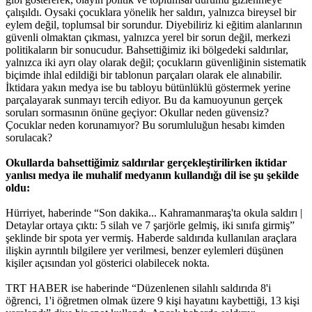
çalışıldı. Oysaki çocuklara yönelik her saldırı, yalnızca bireysel bir
eylem değil, toplumsal bir sorundur. Diyebiliriz ki eğitim alanlarının
güvenli olmaktan çıkması, yalnızca yerel bir sorun değil, merkezi
politikaların bir sonucudur. Bahsettiğimiz iki bölgedeki saldırılar,
yalnızca iki ayrı olay olarak değil; çocukların güvenliğinin sistematik
biçimde ihlal edildiği bir tablonun parçaları olarak ele alınabilir.
İktidara yakın medya ise bu tabloyu bütünlüklü göstermek yerine
parçalayarak sunmayı tercih ediyor. Bu da kamuoyunun gerçek
soruları sormasının önüne geçiyor: Okullar neden güvensiz?
Çocuklar neden korunamıyor? Bu sorumluluğun hesabı kimden
sorulacak?
Okullarda bahsettiğimiz saldırılar gerçekleştirilirken iktidar
yanlısı medya ile muhalif medyanın kullandığı dil ise şu şekilde
oldu:
Hürriyet, haberinde “Son dakika... Kahramanmaraş'ta okula saldırı |
Detaylar ortaya çıktı: 5 silah ve 7 şarjörle gelmiş, iki sınıfa girmiş”
şeklinde bir spota yer vermiş. Haberde saldırıda kullanılan araçlara
ilişkin ayrıntılı bilgilere yer verilmesi, benzer eylemleri düşünen
kişiler açısından yol gösterici olabilecek nokta.
TRT HABER ise haberinde “Düzenlenen silahlı saldırıda 8'i
öğrenci, 1'i öğretmen olmak üzere 9 kişi hayatını kaybettiği, 13 kişi