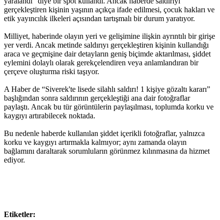
yaralandı” diye bir spot kullandı. Ancak haberde saldırıyı
gerçekleştiren kişinin yaşının açıkça ifade edilmesi, çocuk hakları ve
etik yayıncılık ilkeleri açısından tartışmalı bir durum yaratıyor.
Milliyet, haberinde olayın yeri ve gelişimine ilişkin ayrıntılı bir girişe
yer verdi. Ancak metinde saldırıyı gerçekleştiren kişinin kullandığı
araca ve geçmişine dair detayların geniş biçimde aktarılması, şiddet
eylemini dolaylı olarak gerekçelendiren veya anlamlandıran bir
çerçeve oluşturma riski taşıyor.
A Haber de “Siverek'te lisede silahlı saldırı! 1 kişiye gözaltı kararı”
başlığından sonra saldırının gerçekleştiği ana dair fotoğraflar
paylaştı. Ancak bu tür görüntülerin paylaşılması, toplumda korku ve
kaygıyı artırabilecek noktada.
Bu nedenle haberde kullanılan şiddet içerikli fotoğraflar, yalnızca
korku ve kaygıyı artırmakla kalmıyor; aynı zamanda olayın
bağlamını daraltarak sorumluların görünmez kılınmasına da hizmet
ediyor.
Etiketler: