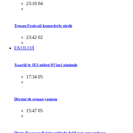
23:10 04
Tetwan Festivali konserlerle sürdü
23:42 02
EKOLOJİ
Xwarik’te JES nöbeti 95’inci gününde
17:34 05
Dêrsim'de orman yangını
15:47 05
Ömür Yaşayan: Krizin eşiğinde değil tam ortasındayız