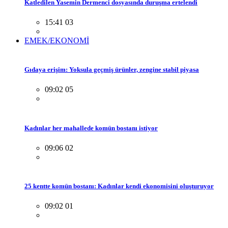
Katledilen Yasemin Dermenci dosyasında duruşma ertelendi
15:41 03
EMEK/EKONOMİ
Gıdaya erişim: Yoksula geçmiş ürünler, zengine stabil piyasa
09:02 05
Kadınlar her mahallede komün bostanı istiyor
09:06 02
25 kentte komün bostanı: Kadınlar kendi ekonomisini oluşturuyor
09:02 01