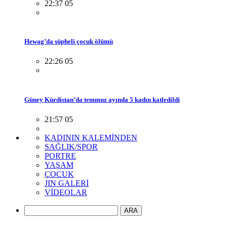
22:37 05
Hewag’da şüpheli çocuk ölümü
22:26 05
Güney Kürdistan’da temmuz ayında 5 kadın katledildi
21:57 05
KADININ KALEMİNDEN
SAĞLIK/SPOR
PORTRE
YAŞAM
ÇOCUK
JIN GALERİ
VİDEOLAR
ARA