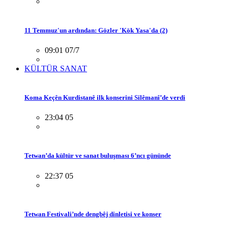
11 Temmuz'un ardından: Gözler 'Kök Yasa'da (2)
09:01 07/7
KÜLTÜR SANAT
Koma Keçên Kurdistanê ilk konserini Silêmanî’de verdi
23:04 05
Tetwan’da kültür ve sanat buluşması 6’ncı gününde
22:37 05
Tetwan Festivali’nde dengbêj dinletisi ve konser