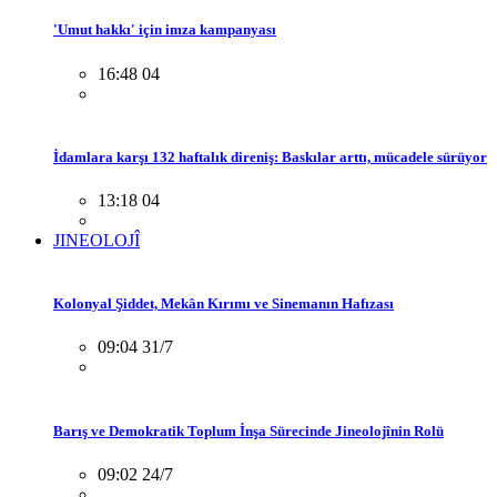
'Umut hakkı' için imza kampanyası
16:48 04
İdamlara karşı 132 haftalık direniş: Baskılar arttı, mücadele sürüyor
13:18 04
JINEOLOJÎ
Kolonyal Şiddet, Mekân Kırımı ve Sinemanın Hafızası
09:04 31/7
Barış ve Demokratik Toplum İnşa Sürecinde Jineolojînin Rolü
09:02 24/7