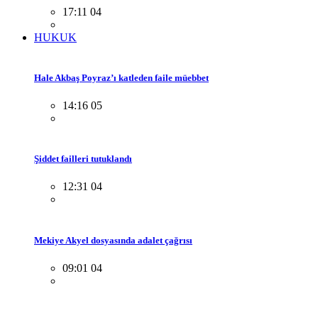
17:11 04
HUKUK
Hale Akbaş Poyraz’ı katleden faile müebbet
14:16 05
Şiddet failleri tutuklandı
12:31 04
Mekiye Akyel dosyasında adalet çağrısı
09:01 04