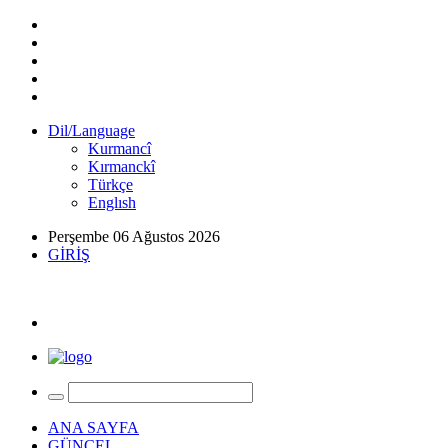
Dil/Language
Kurmancî
Kırmanckî
Türkçe
Englısh
Perşembe 06 Ağustos 2026
GİRİŞ
ANA SAYFA
GÜNCEL