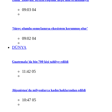
09:03 04
‘Süreç olumlu sonuçlanırsa ekosistem korunmuş olur’
09:02 04
DÜNYA
Guatemala'da bin 700 kişi tahliye edildi
11:42 05
Afganistan'da milyonlarca kadın haklarından edildi
10:47 05