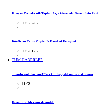
Barış ve Demokratik Toplum İnşa Sürecinde Jineolojînin Rolü
09:02 24/7
Kürdistan Kadın Özgürlük Hareketi Deneyimi
09:04 17/7
TÜM HABERLER
Tunuslu kadınlardan 37'nci kuruluş yıldönümü açıklaması
11:02
Deniz Fırat Mexmûr'da anıldı