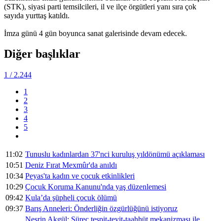
(STK), siyasi parti temsilcileri, il ve ilçe örgütleri yanı sıra çok
sayıda yurttaş katıldı.
İmza günü 4 gün boyunca sanat galerisinde devam edecek.
Diğer başlıklar
1
/ 2.244
1
2
3
4
5
11:02
Tunuslu kadınlardan 37'nci kuruluş yıldönümü açıklaması
10:51
Deniz Fırat Mexmûr'da anıldı
10:34
Peyas'ta kadın ve çocuk etkinlikleri
10:29
Çocuk Koruma Kanunu'nda yaş düzenlemesi
09:42
Kula’da şüpheli çocuk ölümü
09:37
Barış Anneleri: Önderliğin özgürlüğünü istiyoruz
Nesrin Akgül: Süreç tespit-teyit-taahhüt mekanizması ile