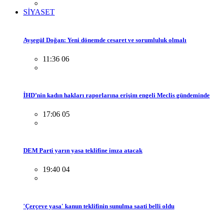
SİYASET
Ayşegül Doğan: Yeni dönemde cesaret ve sorumluluk olmalı
11:36 06
İHD’nin kadın hakları raporlarına erişim engeli Meclis gündeminde
17:06 05
DEM Parti yarın yasa teklifine imza atacak
19:40 04
'Çerçeve yasa' kanun teklifinin sunulma saati belli oldu