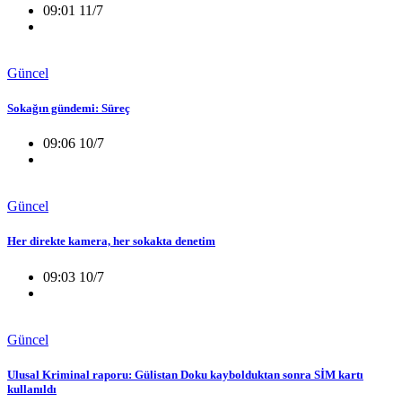
09:01 11/7
Güncel
Sokağın gündemi: Süreç
09:06 10/7
Güncel
Her direkte kamera, her sokakta denetim
09:03 10/7
Güncel
Ulusal Kriminal raporu: Gülistan Doku kaybolduktan sonra SİM kartı
kullanıldı