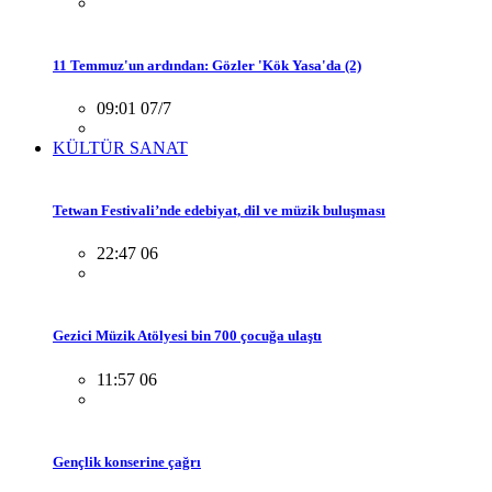
11 Temmuz'un ardından: Gözler 'Kök Yasa'da (2)
09:01 07/7
KÜLTÜR SANAT
Tetwan Festivali’nde edebiyat, dil ve müzik buluşması
22:47 06
Gezici Müzik Atölyesi bin 700 çocuğa ulaştı
11:57 06
Gençlik konserine çağrı