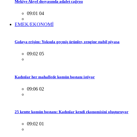
Mekiye Akyel dosyasında adalet çağrısı
09:01 04
EMEK/EKONOMİ
Gıdaya erişim: Yoksula geçmiş ürünler, zengine stabil piyasa
09:02 05
Kadınlar her mahallede komün bostanı istiyor
09:06 02
25 kentte komün bostanı: Kadınlar kendi ekonomisini oluşturuyor
09:02 01