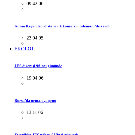
09:42 06
Koma Keçên Kurdistanê ilk konserini Silêmanî’de verdi
23:04 05
EKOLOJİ
JES direnişi 96’ncı gününde
19:04 06
Bursa’da orman yangını
13:11 06
Xwarik’te JES nöbeti 95’inci gününde