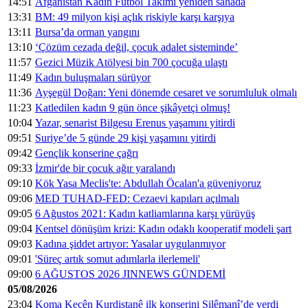
14:51
Afganistan Kadın Futbol Takımı yeniden sahada
13:31
BM: 49 milyon kişi açlık riskiyle karşı karşıya
13:11
Bursa’da orman yangını
13:10
‘Çözüm cezada değil, çocuk adalet sisteminde’
11:57
Gezici Müzik Atölyesi bin 700 çocuğa ulaştı
11:49
Kadın buluşmaları sürüyor
11:36
Ayşegül Doğan: Yeni dönemde cesaret ve sorumluluk olmalı
11:23
Katledilen kadın 9 gün önce şikâyetçi olmuş!
10:04
Yazar, senarist Bilgesu Erenus yaşamını yitirdi
09:51
Suriye’de 5 günde 29 kişi yaşamını yitirdi
09:42
Gençlik konserine çağrı
09:33
İzmir'de bir çocuk ağır yaralandı
09:10
Kök Yasa Meclis'te: Abdullah Öcalan'a güveniyoruz
09:06
MED TUHAD-FED: Cezaevi kapıları açılmalı
09:05
6 Ağustos 2021: Kadın katliamlarına karşı yürüyüş
09:04
Kentsel dönüşüm krizi: Kadın odaklı kooperatif modeli şart
09:03
Kadına şiddet artıyor: Yasalar uygulanmıyor
09:01
'Süreç artık somut adımlarla ilerlemeli'
09:00
6 AĞUSTOS 2026 JINNEWS GÜNDEMİ
05/08/2026
23:04
Koma Keçên Kurdistanê ilk konserini Silêmanî’de verdi