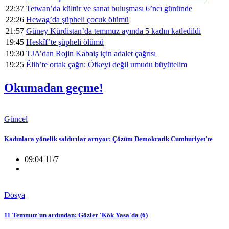
22:37
Tetwan’da kültür ve sanat buluşması 6’ncı gününde
22:26
Hewag’da şüpheli çocuk ölümü
21:57
Güney Kürdistan’da temmuz ayında 5 kadın katledildi
19:45
Heskîf’te şüpheli ölümü
19:30
TJA’dan Rojin Kabaiş için adalet çağrısı
19:25
Êlih’te ortak çağrı: Öfkeyi değil umudu büyütelim
Okumadan geçme!
Güncel
Kadınlara yönelik saldırılar artıyor: Çözüm Demokratik Cumhuriyet'te
09:04 11/7
Dosya
11 Temmuz'un ardından: Gözler 'Kök Yasa'da (6)