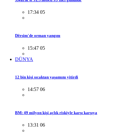
17:34 05
Dêrsim'de orman yangını
15:47 05
DÜNYA
12 bin kişi sıcaktan yaşamını yitirdi
14:57 06
BM: 49 milyon kişi açlık riskiyle karşı karşıya
13:31 06