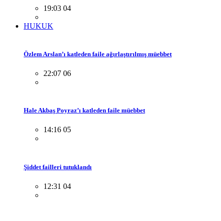
19:03 04
HUKUK
Özlem Arslan’ı katleden faile ağırlaştırılmış müebbet
22:07 06
Hale Akbaş Poyraz’ı katleden faile müebbet
14:16 05
Şiddet failleri tutuklandı
12:31 04