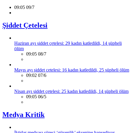
09:05 09/7
Şiddet Çetelesi
Haziran ayı şiddet çetelesi: 29 kadın katledildi, 14 şüpheli
ölüm
09:05 08/7
Mayıs ayı şiddet çetelesi: 16 kadın katledildi, 25 şüpheli ölüm
09:02 07/6
Nisan ayı şiddet çetelesi: 25 kadın katledildi, 14 şüpheli ölüm
09:05 06/5
Medya Kritik
İktidar medyası süreci ‘güvenlik’ eksenine hapsediyor