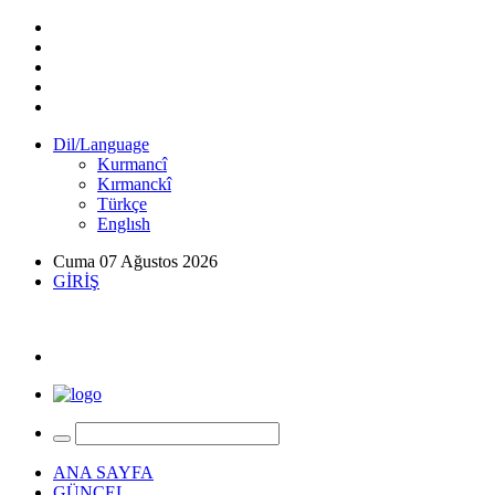
Dil/Language
Kurmancî
Kırmanckî
Türkçe
Englısh
Cuma 07 Ağustos 2026
GİRİŞ
ANA SAYFA
GÜNCEL