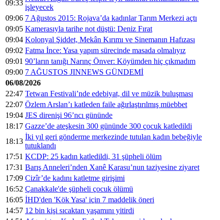
09:33
işleyecek
09:06
7 Ağustos 2015: Rojava’da kadınlar Tarım Merkezi açtı
09:05
Kamerasıyla tarihe not düştü: Deniz Fırat
09:04
Kolonyal Şiddet, Mekân Kırımı ve Sinemanın Hafızası
09:02
Fatma İnce: Yasa yapım sürecinde masada olmalıyız
09:01
90’ların tanığı Narınç Önver: Köyümden hiç çıkmadım
09:00
7 AĞUSTOS JINNEWS GÜNDEMİ
06/08/2026
22:47
Tetwan Festivali’nde edebiyat, dil ve müzik buluşması
22:07
Özlem Arslan’ı katleden faile ağırlaştırılmış müebbet
19:04
JES direnişi 96’ncı gününde
18:17
Gazze’de ateşkesin 300 gününde 300 çocuk katledildi
İki yıl geri gönderme merkezinde tutulan kadın bebeğiyle
18:13
tutuklandı
17:51
KCDP: 25 kadın katledildi, 31 şüpheli ölüm
17:31
Barış Anneleri’nden Xanê Karasu’nun taziyesine ziyaret
17:09
Cizîr’de kadını katletme girişimi
16:52
Çanakkale'de şüpheli çocuk ölümü
16:05
İHD'den 'Kök Yasa' için 7 maddelik öneri
14:57
12 bin kişi sıcaktan yaşamını yitirdi