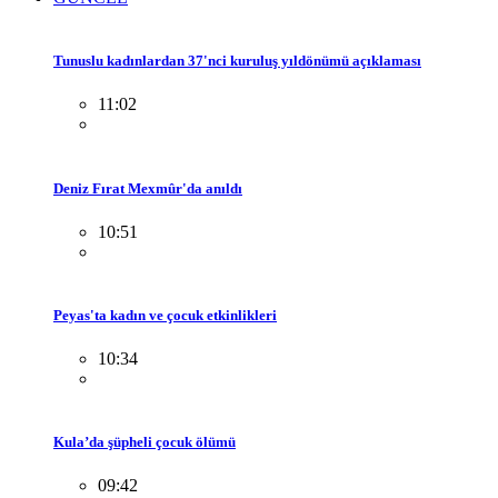
Tunuslu kadınlardan 37'nci kuruluş yıldönümü açıklaması
11:02
Deniz Fırat Mexmûr'da anıldı
10:51
Peyas'ta kadın ve çocuk etkinlikleri
10:34
Kula’da şüpheli çocuk ölümü
09:42