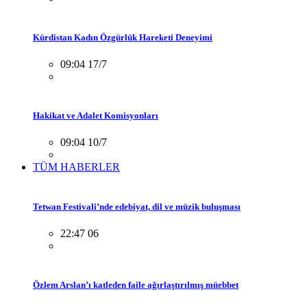
Kürdistan Kadın Özgürlük Hareketi Deneyimi
09:04 17/7
Hakikat ve Adalet Komisyonları
09:04 10/7
TÜM HABERLER
Tetwan Festivali’nde edebiyat, dil ve müzik buluşması
22:47 06
Özlem Arslan’ı katleden faile ağırlaştırılmış müebbet