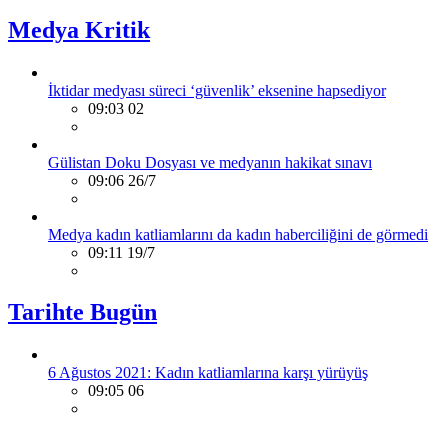
Medya Kritik
İktidar medyası süreci ‘güvenlik’ eksenine hapsediyor
09:03 02
Gülistan Doku Dosyası ve medyanın hakikat sınavı
09:06 26/7
Medya kadın katliamlarını da kadın haberciliğini de görmedi
09:11 19/7
Tarihte Bugün
6 Ağustos 2021: Kadın katliamlarına karşı yürüyüş
09:05 06