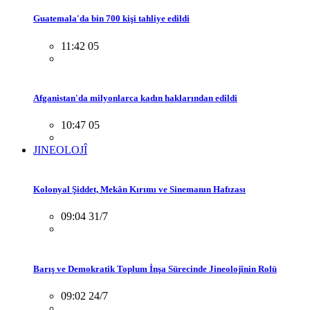
Guatemala'da bin 700 kişi tahliye edildi
11:42 05
Afganistan'da milyonlarca kadın haklarından edildi
10:47 05
JINEOLOJÎ
Kolonyal Şiddet, Mekân Kırımı ve Sinemanın Hafızası
09:04 31/7
Barış ve Demokratik Toplum İnşa Sürecinde Jineolojînin Rolü
09:02 24/7