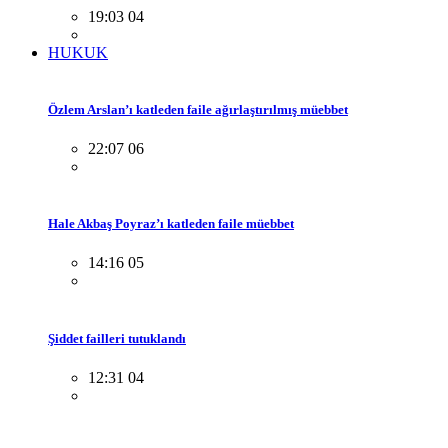
19:03 04
HUKUK
Özlem Arslan’ı katleden faile ağırlaştırılmış müebbet
22:07 06
Hale Akbaş Poyraz’ı katleden faile müebbet
14:16 05
Şiddet failleri tutuklandı
12:31 04