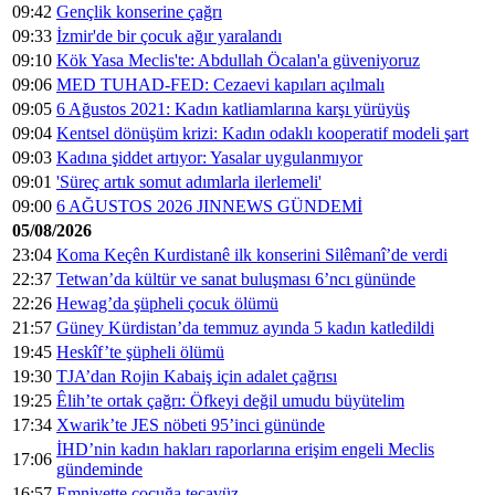
09:42
Gençlik konserine çağrı
09:33
İzmir'de bir çocuk ağır yaralandı
09:10
Kök Yasa Meclis'te: Abdullah Öcalan'a güveniyoruz
09:06
MED TUHAD-FED: Cezaevi kapıları açılmalı
09:05
6 Ağustos 2021: Kadın katliamlarına karşı yürüyüş
09:04
Kentsel dönüşüm krizi: Kadın odaklı kooperatif modeli şart
09:03
Kadına şiddet artıyor: Yasalar uygulanmıyor
09:01
'Süreç artık somut adımlarla ilerlemeli'
09:00
6 AĞUSTOS 2026 JINNEWS GÜNDEMİ
05/08/2026
23:04
Koma Keçên Kurdistanê ilk konserini Silêmanî’de verdi
22:37
Tetwan’da kültür ve sanat buluşması 6’ncı gününde
22:26
Hewag’da şüpheli çocuk ölümü
21:57
Güney Kürdistan’da temmuz ayında 5 kadın katledildi
19:45
Heskîf’te şüpheli ölümü
19:30
TJA’dan Rojin Kabaiş için adalet çağrısı
19:25
Êlih’te ortak çağrı: Öfkeyi değil umudu büyütelim
17:34
Xwarik’te JES nöbeti 95’inci gününde
İHD’nin kadın hakları raporlarına erişim engeli Meclis
17:06
gündeminde
16:57
Emniyette çocuğa tecavüz