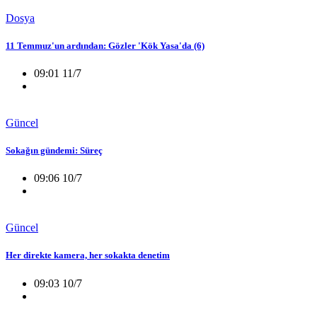
Dosya
11 Temmuz'un ardından: Gözler 'Kök Yasa'da (6)
09:01 11/7
Güncel
Sokağın gündemi: Süreç
09:06 10/7
Güncel
Her direkte kamera, her sokakta denetim
09:03 10/7