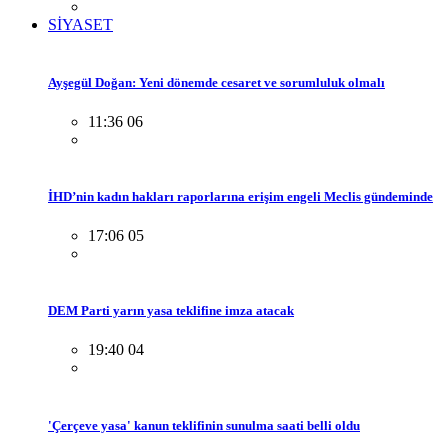
SİYASET
Ayşegül Doğan: Yeni dönemde cesaret ve sorumluluk olmalı
11:36 06
İHD’nin kadın hakları raporlarına erişim engeli Meclis gündeminde
17:06 05
DEM Parti yarın yasa teklifine imza atacak
19:40 04
'Çerçeve yasa' kanun teklifinin sunulma saati belli oldu