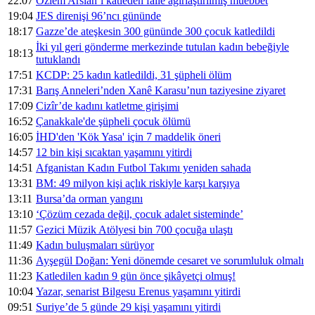
22:07
Özlem Arslan’ı katleden faile ağırlaştırılmış müebbet
19:04
JES direnişi 96’ncı gününde
18:17
Gazze’de ateşkesin 300 gününde 300 çocuk katledildi
İki yıl geri gönderme merkezinde tutulan kadın bebeğiyle
18:13
tutuklandı
17:51
KCDP: 25 kadın katledildi, 31 şüpheli ölüm
17:31
Barış Anneleri’nden Xanê Karasu’nun taziyesine ziyaret
17:09
Cizîr’de kadını katletme girişimi
16:52
Çanakkale'de şüpheli çocuk ölümü
16:05
İHD'den 'Kök Yasa' için 7 maddelik öneri
14:57
12 bin kişi sıcaktan yaşamını yitirdi
14:51
Afganistan Kadın Futbol Takımı yeniden sahada
13:31
BM: 49 milyon kişi açlık riskiyle karşı karşıya
13:11
Bursa’da orman yangını
13:10
‘Çözüm cezada değil, çocuk adalet sisteminde’
11:57
Gezici Müzik Atölyesi bin 700 çocuğa ulaştı
11:49
Kadın buluşmaları sürüyor
11:36
Ayşegül Doğan: Yeni dönemde cesaret ve sorumluluk olmalı
11:23
Katledilen kadın 9 gün önce şikâyetçi olmuş!
10:04
Yazar, senarist Bilgesu Erenus yaşamını yitirdi
09:51
Suriye’de 5 günde 29 kişi yaşamını yitirdi