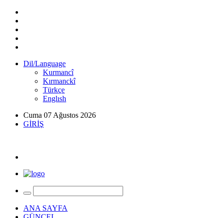
Dil/Language
Kurmancî
Kırmanckî
Türkçe
Englısh
Cuma 07 Ağustos 2026
GİRİŞ
ANA SAYFA
GÜNCEL