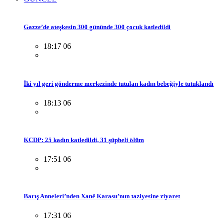
Gazze’de ateşkesin 300 gününde 300 çocuk katledildi
18:17 06
İki yıl geri gönderme merkezinde tutulan kadın bebeğiyle tutuklandı
18:13 06
KCDP: 25 kadın katledildi, 31 şüpheli ölüm
17:51 06
Barış Anneleri’nden Xanê Karasu’nun taziyesine ziyaret
17:31 06