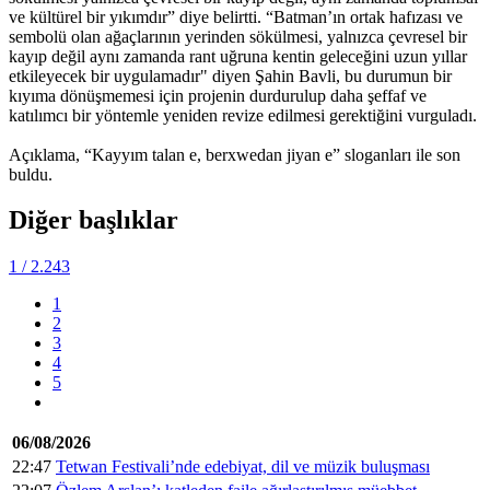
ve kültürel bir yıkımdır” diye belirtti. “Batman’ın ortak hafızası ve
sembolü olan ağaçlarının yerinden sökülmesi, yalnızca çevresel bir
kayıp değil aynı zamanda rant uğruna kentin geleceğini uzun yıllar
etkileyecek bir uygulamadır" diyen Şahin Bavli, bu durumun bir
kıyıma dönüşmemesi için projenin durdurulup daha şeffaf ve
katılımcı bir yöntemle yeniden revize edilmesi gerektiğini vurguladı.
Açıklama, “Kayyım talan e, berxwedan jiyan e” sloganları ile son
buldu.
Diğer başlıklar
1
/ 2.243
1
2
3
4
5
06/08/2026
22:47
Tetwan Festivali’nde edebiyat, dil ve müzik buluşması