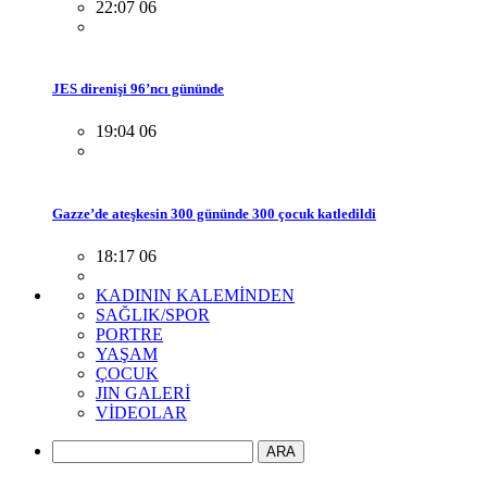
22:07 06
JES direnişi 96’ncı gününde
19:04 06
Gazze’de ateşkesin 300 gününde 300 çocuk katledildi
18:17 06
KADININ KALEMİNDEN
SAĞLIK/SPOR
PORTRE
YAŞAM
ÇOCUK
JIN GALERİ
VİDEOLAR
ARA