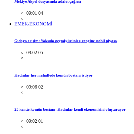
Mekiye Akyel dosyasında adalet çağrısı
09:01 04
EMEK/EKONOMİ
Gıdaya erişim: Yoksula geçmiş ürünler, zengine stabil piyasa
09:02 05
Kadınlar her mahallede komün bostanı istiyor
09:06 02
25 kentte komün bostanı: Kadınlar kendi ekonomisini oluşturuyor
09:02 01