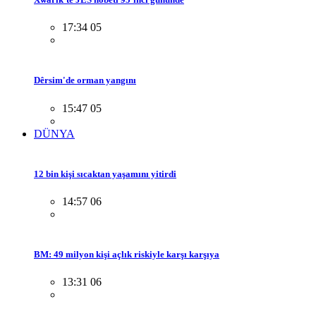
17:34 05
Dêrsim'de orman yangını
15:47 05
DÜNYA
12 bin kişi sıcaktan yaşamını yitirdi
14:57 06
BM: 49 milyon kişi açlık riskiyle karşı karşıya
13:31 06