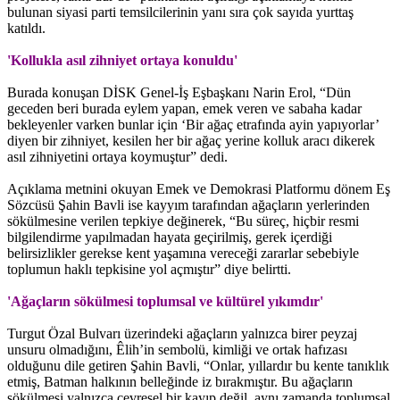
bulunan siyasi parti temsilcilerinin yanı sıra çok sayıda yurttaş
katıldı.
'Kollukla asıl zihniyet ortaya konuldu'
Burada konuşan DİSK Genel-İş Eşbaşkanı Narin Erol, “Dün
geceden beri burada eylem yapan, emek veren ve sabaha kadar
bekleyenler varken bunlar için ‘Bir ağaç etrafında ayin yapıyorlar’
diyen bir zihniyet, kesilen her bir ağaç yerine kolluk aracı dikerek
asıl zihniyetini ortaya koymuştur” dedi.
Açıklama metnini okuyan Emek ve Demokrasi Platformu dönem Eş
Sözcüsü Şahin Bavli ise kayyım tarafından ağaçların yerlerinden
sökülmesine verilen tepkiye değinerek, “Bu süreç, hiçbir resmi
bilgilendirme yapılmadan hayata geçirilmiş, gerek içerdiği
belirsizlikler gerekse kent yaşamına vereceği zararlar sebebiyle
toplumun haklı tepkisine yol açmıştır” diye belirtti.
'Ağaçların sökülmesi toplumsal ve kültürel yıkımdır'
Turgut Özal Bulvarı üzerindeki ağaçların yalnızca birer peyzaj
unsuru olmadığını, Êlih’in sembolü, kimliği ve ortak hafızası
olduğunu dile getiren Şahin Bavli, “Onlar, yıllardır bu kente tanıklık
etmiş, Batman halkının belleğinde iz bırakmıştır. Bu ağaçların
sökülmesi yalnızca çevresel bir kayıp değil, aynı zamanda toplumsal