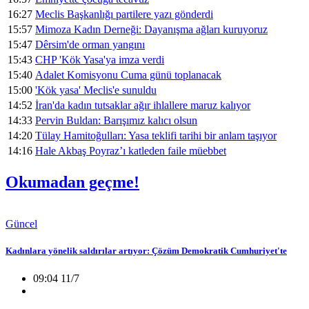
16:27
Meclis Başkanlığı partilere yazı gönderdi
15:57
Mimoza Kadın Derneği: Dayanışma ağları kuruyoruz
15:47
Dêrsim'de orman yangını
15:43
CHP 'Kök Yasa'ya imza verdi
15:40
Adalet Komisyonu Cuma günü toplanacak
15:00
'Kök yasa' Meclis'e sunuldu
14:52
İran'da kadın tutsaklar ağır ihlallere maruz kalıyor
14:33
Pervin Buldan: Barışımız kalıcı olsun
14:20
Tülay Hamitoğulları: Yasa teklifi tarihi bir anlam taşıyor
14:16
Hale Akbaş Poyraz’ı katleden faile müebbet
Okumadan geçme!
Güncel
Kadınlara yönelik saldırılar artıyor: Çözüm Demokratik Cumhuriyet'te
09:04 11/7