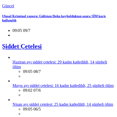
Güncel
Ulusal Kriminal raporu: Gülistan Doku kaybolduktan sonra SİM kartı
kullanıldı
09:05 09/7
Şiddet Çetelesi
Haziran ayı şiddet çetelesi: 29 kadın katledildi, 14 şüpheli
ölüm
09:05 08/7
Mayıs ayı şiddet çetelesi: 16 kadın katledildi, 25 şüpheli ölüm
09:02 07/6
Nisan ayı şiddet çetelesi: 25 kadın katledildi, 14 şüpheli ölüm
09:05 06/5