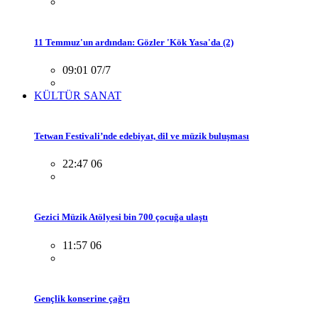
11 Temmuz'un ardından: Gözler 'Kök Yasa'da (2)
09:01 07/7
KÜLTÜR SANAT
Tetwan Festivali’nde edebiyat, dil ve müzik buluşması
22:47 06
Gezici Müzik Atölyesi bin 700 çocuğa ulaştı
11:57 06
Gençlik konserine çağrı