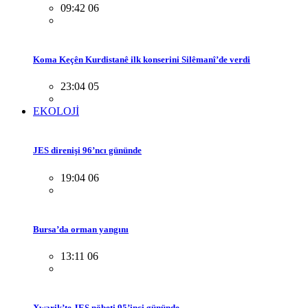
09:42 06
Koma Keçên Kurdistanê ilk konserini Silêmanî’de verdi
23:04 05
EKOLOJİ
JES direnişi 96’ncı gününde
19:04 06
Bursa’da orman yangını
13:11 06
Xwarik’te JES nöbeti 95’inci gününde