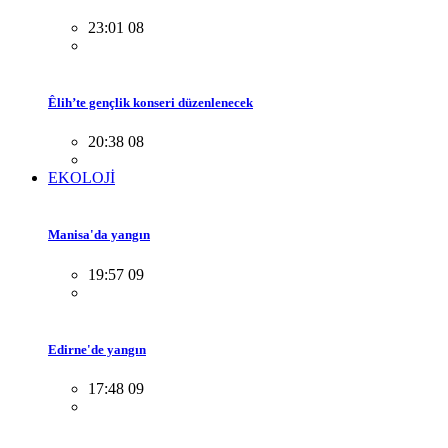
23:01 08
Êlih’te gençlik konseri düzenlenecek
20:38 08
EKOLOJİ
Manisa'da yangın
19:57 09
Edirne'de yangın
17:48 09