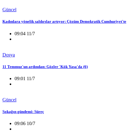
Güncel
Kadınlara yönelik saldırılar artıyor: Çözüm Demokratik Cumhuriyet'te
09:04 11/7
Dosya
11 Temmuz'un ardından: Gözler 'Kök Yasa'da (6)
09:01 11/7
Güncel
Sokağın gündemi: Süreç
09:06 10/7