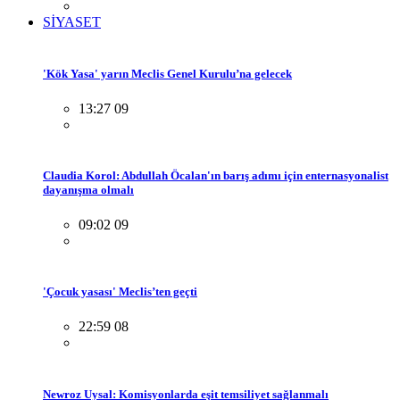
SİYASET
'Kök Yasa' yarın Meclis Genel Kurulu’na gelecek
13:27 09
Claudia Korol: Abdullah Öcalan'ın barış adımı için enternasyonalist
dayanışma olmalı
09:02 09
'Çocuk yasası' Meclis’ten geçti
22:59 08
Newroz Uysal: Komisyonlarda eşit temsiliyet sağlanmalı