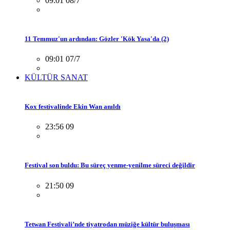
09:01 08/7
11 Temmuz'un ardından: Gözler 'Kök Yasa'da (2)
09:01 07/7
KÜLTÜR SANAT
Kox festivalinde Ekin Wan anıldı
23:56 09
Festival son buldu: Bu süreç yenme-yenilme süreci değildir
21:50 09
Tetwan Festivali’nde tiyatrodan müziğe kültür buluşması