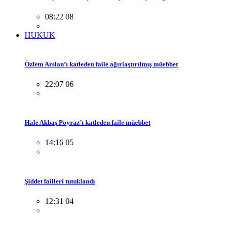
08:22 08
HUKUK
Özlem Arslan’ı katleden faile ağırlaştırılmış müebbet
22:07 06
Hale Akbaş Poyraz’ı katleden faile müebbet
14:16 05
Şiddet failleri tutuklandı
12:31 04