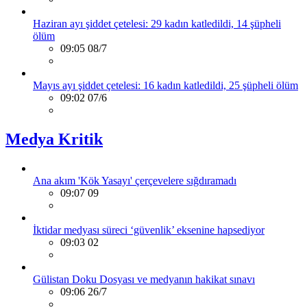
Haziran ayı şiddet çetelesi: 29 kadın katledildi, 14 şüpheli
ölüm
09:05 08/7
Mayıs ayı şiddet çetelesi: 16 kadın katledildi, 25 şüpheli ölüm
09:02 07/6
Medya Kritik
Ana akım 'Kök Yasayı' çerçevelere sığdıramadı
09:07 09
İktidar medyası süreci ‘güvenlik’ eksenine hapsediyor
09:03 02
Gülistan Doku Dosyası ve medyanın hakikat sınavı
09:06 26/7