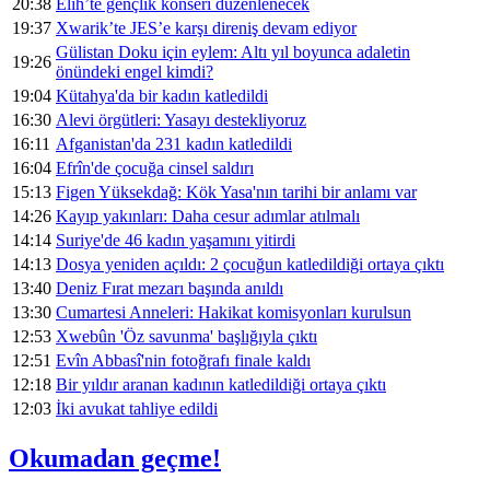
20:38
Êlih’te gençlik konseri düzenlenecek
19:37
Xwarik’te JES’e karşı direniş devam ediyor
Gülistan Doku için eylem: Altı yıl boyunca adaletin
19:26
önündeki engel kimdi?
19:04
Kütahya'da bir kadın katledildi
16:30
Alevi örgütleri: Yasayı destekliyoruz
16:11
Afganistan'da 231 kadın katledildi
16:04
Efrîn'de çocuğa cinsel saldırı
15:13
Figen Yüksekdağ: Kök Yasa'nın tarihi bir anlamı var
14:26
Kayıp yakınları: Daha cesur adımlar atılmalı
14:14
Suriye'de 46 kadın yaşamını yitirdi
14:13
Dosya yeniden açıldı: 2 çocuğun katledildiği ortaya çıktı
13:40
Deniz Fırat mezarı başında anıldı
13:30
Cumartesi Anneleri: Hakikat komisyonları kurulsun
12:53
Xwebûn 'Öz savunma' başlığıyla çıktı
12:51
Evîn Abbasî'nin fotoğrafı finale kaldı
12:18
Bir yıldır aranan kadının katledildiği ortaya çıktı
12:03
İki avukat tahliye edildi
Okumadan geçme!