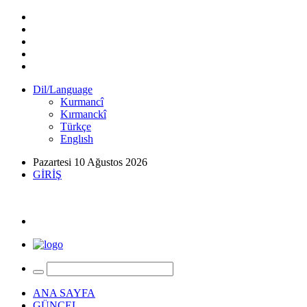
Dil/Language
Kurmancî
Kırmanckî
Türkçe
Englısh
Pazartesi 10 Ağustos 2026
GİRİŞ
ANA SAYFA
GÜNCEL