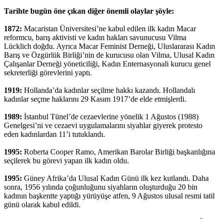
Tarihte bugün öne çıkan diğer önemli olaylar şöyle:
1872:
Macaristan Üniversitesi’ne kabul edilen ilk kadın Macar
reformcu, barış aktivisti ve kadın hakları savunucusu Vilma
Lücklich doğdu. Ayrıca Macar Feminist Derneği, Uluslararası Kadın
Barış ve Özgürlük Birliği’nin de kurucusu olan Vilma, Ulusal Kadın
Çalışanlar Derneği yöneticiliği, Kadın Enternasyonali kurucu genel
sekreterliği görevlerini yaptı.
1919:
Hollanda’da kadınlar seçilme hakkı kazandı. Hollandalı
kadınlar seçme haklarını 29 Kasım 1917’de elde etmişlerdi.
1989:
İstanbul Tünel’de cezaevlerine yönelik 1 Ağustos (1988)
Genelgesi’ni ve cezaevi uygulamalarını siyahlar giyerek protesto
eden kadınlardan 11’i tutuklandı.
1995:
Roberta Cooper Ramo, Amerikan Barolar Birliği başkanlığına
seçilerek bu görevi yapan ilk kadın oldu.
1995:
Güney Afrika’da Ulusal Kadın Günü ilk kez kutlandı. Daha
sonra, 1956 yılında çoğunluğunu siyahların oluşturduğu 20 bin
kadının başkentte yaptığı yürüyüşe atfen, 9 Ağustos ulusal resmi tatil
günü olarak kabul edildi.