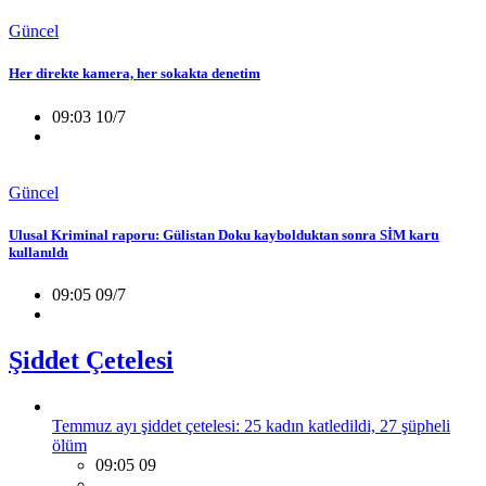
Güncel
Her direkte kamera, her sokakta denetim
09:03 10/7
Güncel
Ulusal Kriminal raporu: Gülistan Doku kaybolduktan sonra SİM kartı
kullanıldı
09:05 09/7
Şiddet Çetelesi
Temmuz ayı şiddet çetelesi: 25 kadın katledildi, 27 şüpheli
ölüm
09:05 09