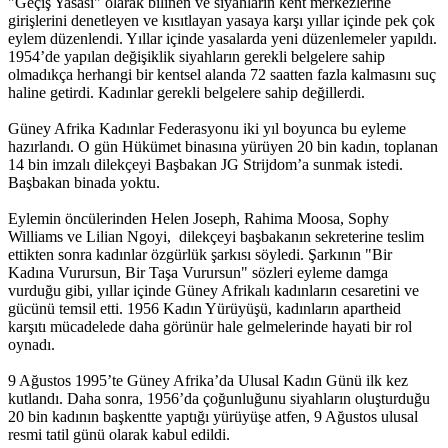
"Geçiş Yasası" olarak bilinen ve siyahların kent merkezlerine
girişlerini denetleyen ve kısıtlayan yasaya karşı yıllar içinde pek çok
eylem düzenlendi. Yıllar içinde yasalarda yeni düzenlemeler yapıldı.
1954’de yapılan değişiklik siyahların gerekli belgelere sahip
olmadıkça herhangi bir kentsel alanda 72 saatten fazla kalmasını suç
haline getirdi. Kadınlar gerekli belgelere sahip değillerdi.
Güney Afrika Kadınlar Federasyonu iki yıl boyunca bu eyleme
hazırlandı. O gün Hükümet binasına yürüyen 20 bin kadın, toplanan
14 bin imzalı dilekçeyi Başbakan JG Strijdom’a sunmak istedi.
Başbakan binada yoktu.
Eylemin öncülerinden Helen Joseph, Rahima Moosa, Sophy
Williams ve Lilian Ngoyi, dilekçeyi başbakanın sekreterine teslim
ettikten sonra kadınlar özgürlük şarkısı söyledi. Şarkının "Bir
Kadına Vurursun, Bir Taşa Vurursun" sözleri eyleme damga
vurduğu gibi, yıllar içinde Güney Afrikalı kadınların cesaretini ve
gücünü temsil etti. 1956 Kadın Yürüyüşü, kadınların apartheid
karşıtı mücadelede daha görünür hale gelmelerinde hayati bir rol
oynadı.
9 Ağustos 1995’te Güney Afrika’da Ulusal Kadın Günü ilk kez
kutlandı. Daha sonra, 1956’da çoğunluğunu siyahların oluşturduğu
20 bin kadının başkentte yaptığı yürüyüşe atfen, 9 Ağustos ulusal
resmi tatil günü olarak kabul edildi.