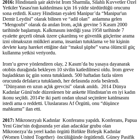
2016:
Hindistanlı şair aktivist Irom Sharmila, Silahlı Kuvvetler Özel
Yetkiler Yasası'nın kaldırılması için 16 yıldır sürdürdüğü orucunu
sona erdirdi. Kuzey Hindistan eyaleti Manipur’da “Manipur'un
Demir Leydisi” olarak bilinen ve “adil olan” anlamına gelen
“Mengoubi” olarak da anılan Irom, açlık grevine 5 Kasım 2000
tarihinde başlamıştı. Kalkmasını istediği yasa 1958 tarihinde 7
eyalette geçerli olmak üzere çıkarılmış ve güvenlik güçlerine arama
izni olmaksızın mülkleri arama, insanları tutuklama ve bir kişinin
devlete karşı hareket ettiğine dair “makul şüphe” varsa ölümcül güç
kullanma yetkisi veriyordu.
Irom’u greve yönlendiren olay, 2 Kasım’da bu yasaya dayanarak
otobüs durağında bekleyen 10 sivilin katledilmesi oldu. Irom greve
başladıktan üç gün sonra tutuklandı. 500 haftadan fazla süren
orucunda defalarca tutuklandı, her defasında zorla beslendi.
"Dünyanın en uzun açlık grevcisi" olarak anıldı. 2014 Dünya
Kadınlar Günü'nde düzenlenen bir ankette Hindistan'ın en iyi kadın
ikonu seçildi. 2014'te iki parti ondan ulusal seçimlere katılmasını
istedi ama o reddetti. Uluslararası Af Örgütü, onu “düşünce
mahkumu” ilan etti.
2017:
Mikronezyalı Kadınlar Konferansı yapıldı. Konferans, Papua
Yeni Gine'nin doğusunda yer alan adacıklar grubu olan
Mikronezya’da yerel kadın örgütü Birlikte Birleşik Kadınlar
(Women United Together) öncülüğünde örgütlendi. Güney Pasifik