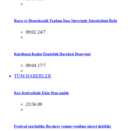
Barış ve Demokratik Toplum İnşa Sürecinde Jineolojînin Rolü
09:02 24/7
Kürdistan Kadın Özgürlük Hareketi Deneyimi
09:04 17/7
TÜM HABERLER
Kox festivalinde Ekin Wan anıldı
23:56 09
Festival son buldu: Bu süreç yenme-yenilme süreci değildir