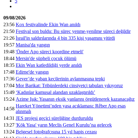
5
09/08/2026
23:56
Kox festivalinde Ekin Wan anıldı
21:50
Festival son buldu: Bu süreç yenme-yenilme süreci değildir
21:26
İsrail'in saldırılarında 4 bin 335 kişi yaşamını yitirdi
19:57
Manisa'da yangın
19:48
'Önder Apo süreci koordine etmeli'
18:44
Mersin'de şüpheli çocuk ölümü
18:35
Ekin Wan katledildiği yerde anıldı
17:48
Edirne'de yangın
17:36
Gever’de yaban keçilerinin avlanmasına tepki
17:04
Mor Barikat: Tribünlerdeki cinsiyetçi tabuları yıkıyoruz
15:49
‘Kadınlar kamusal alandan uzaklaştırıldı’
15:24
Azime Işık: Yasanın eksik yanlarını örgütlenerek kazanacağız
Hareket Yönetimi’nden yasa açıklaması: Rêber Apo esas
14:58
alınmalı
14:31
JES projesi geçici süreliğine durduruldu
13:27
'Kök Yasa' yarın Meclis Genel Kurulu’na gelecek
13:24
Belgesel fotoğrafçısına 15 yıl hapis cezası