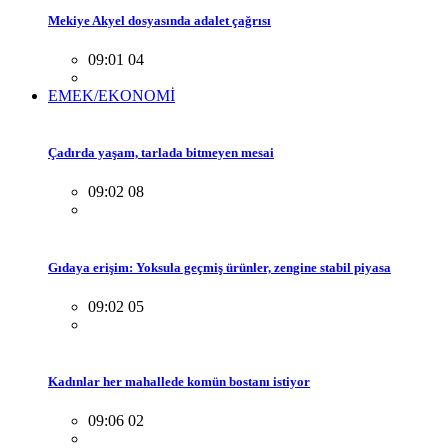
Mekiye Akyel dosyasında adalet çağrısı
09:01 04
EMEK/EKONOMİ
Çadırda yaşam, tarlada bitmeyen mesai
09:02 08
Gıdaya erişim: Yoksula geçmiş ürünler, zengine stabil piyasa
09:02 05
Kadınlar her mahallede komün bostanı istiyor
09:06 02