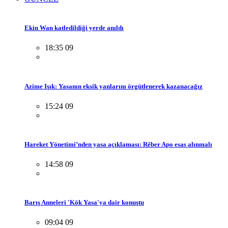
Ekin Wan katledildiği yerde anıldı
18:35 09
Azime Işık: Yasanın eksik yanlarını örgütlenerek kazanacağız
15:24 09
Hareket Yönetimi’nden yasa açıklaması: Rêber Apo esas alınmalı
14:58 09
Barış Anneleri 'Kök Yasa'ya dair konuştu
09:04 09