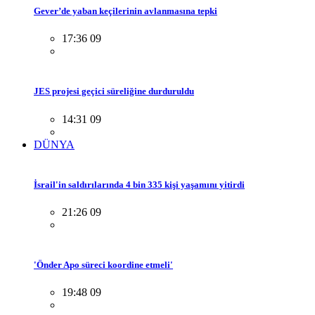
Gever’de yaban keçilerinin avlanmasına tepki
17:36 09
JES projesi geçici süreliğine durduruldu
14:31 09
DÜNYA
İsrail'in saldırılarında 4 bin 335 kişi yaşamını yitirdi
21:26 09
'Önder Apo süreci koordine etmeli'
19:48 09