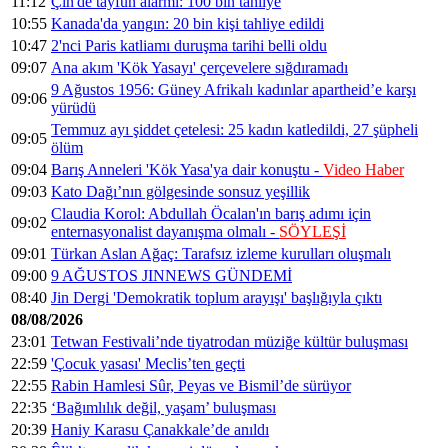
11:12
Çin'de tayfun alarmı: 100 bin tahliye
10:55
Kanada'da yangın: 20 bin kişi tahliye edildi
10:47
2'nci Paris katliamı duruşma tarihi belli oldu
09:07
Ana akım 'Kök Yasayı' çerçevelere sığdıramadı
9 Ağustos 1956: Güney Afrikalı kadınlar apartheid’e karşı
09:06
yürüdü
Temmuz ayı şiddet çetelesi: 25 kadın katledildi, 27 şüpheli
09:05
ölüm
09:04
Barış Anneleri 'Kök Yasa'ya dair konuştu -
Video Haber
09:03
Kato Dağı’nın gölgesinde sonsuz yeşillik
Claudia Korol: Abdullah Öcalan'ın barış adımı için
09:02
enternasyonalist dayanışma olmalı -
SÖYLEŞİ
09:01
Türkan Aslan Ağaç: Tarafsız izleme kurulları oluşmalı
09:00
9 AĞUSTOS JINNEWS GÜNDEMİ
08:40
Jin Dergi 'Demokratik toplum arayışı' başlığıyla çıktı
08/08/2026
23:01
Tetwan Festivali’nde tiyatrodan müziğe kültür buluşması
22:59
'Çocuk yasası' Meclis’ten geçti
22:55
Rabin Hamlesi Sûr, Peyas ve Bismil’de sürüyor
22:35
‘Bağımlılık değil, yaşam’ buluşması
20:39
Haniy Karasu Çanakkale’de anıldı