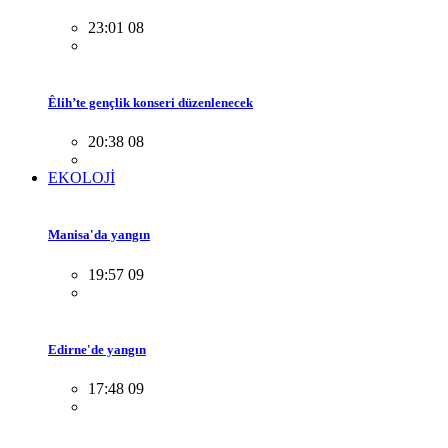
23:01 08
Êlih’te gençlik konseri düzenlenecek
20:38 08
EKOLOJİ
Manisa'da yangın
19:57 09
Edirne'de yangın
17:48 09