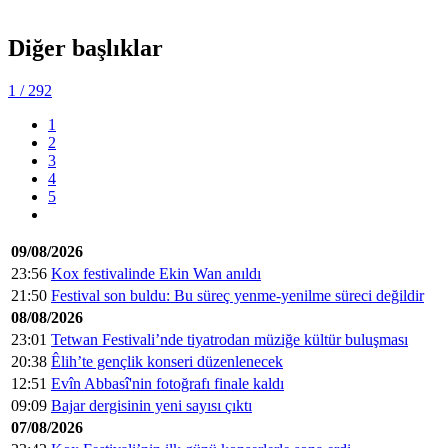
Diğer başlıklar
1
/ 292
1
2
3
4
5
09/08/2026
23:56
Kox festivalinde Ekin Wan anıldı
21:50
Festival son buldu: Bu süreç yenme-yenilme süreci değildir
08/08/2026
23:01
Tetwan Festivali’nde tiyatrodan müziğe kültür buluşması
20:38
Êlih’te gençlik konseri düzenlenecek
12:51
Evîn Abbasî'nin fotoğrafı finale kaldı
09:09
Bajar dergisinin yeni sayısı çıktı
07/08/2026