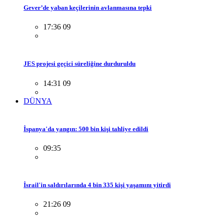
Gever’de yaban keçilerinin avlanmasına tepki
17:36 09
JES projesi geçici süreliğine durduruldu
14:31 09
DÜNYA
İspanya'da yangın: 500 bin kişi tahliye edildi
09:35
İsrail'in saldırılarında 4 bin 335 kişi yaşamını yitirdi
21:26 09