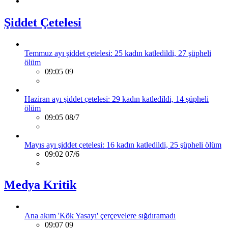
Şiddet Çetelesi
Temmuz ayı şiddet çetelesi: 25 kadın katledildi, 27 şüpheli
ölüm
09:05 09
Haziran ayı şiddet çetelesi: 29 kadın katledildi, 14 şüpheli
ölüm
09:05 08/7
Mayıs ayı şiddet çetelesi: 16 kadın katledildi, 25 şüpheli ölüm
09:02 07/6
Medya Kritik
Ana akım 'Kök Yasayı' çerçevelere sığdıramadı
09:07 09