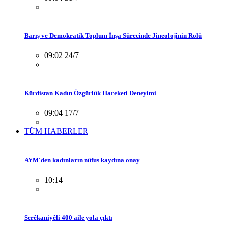
Barış ve Demokratik Toplum İnşa Sürecinde Jineolojînin Rolü
09:02 24/7
Kürdistan Kadın Özgürlük Hareketi Deneyimi
09:04 17/7
TÜM HABERLER
AYM'den kadınların nüfus kaydına onay
10:14
Serêkaniyêli 400 aile yola çıktı