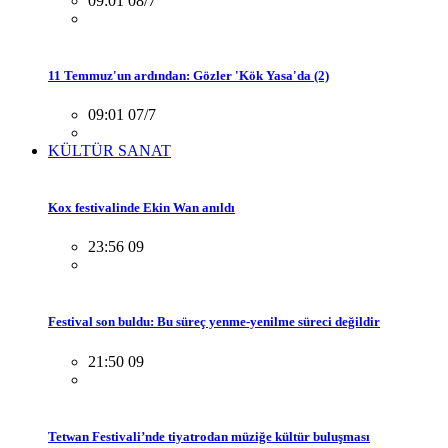
09:01 08/7
11 Temmuz'un ardından: Gözler 'Kök Yasa'da (2)
09:01 07/7
KÜLTÜR SANAT
Kox festivalinde Ekin Wan anıldı
23:56 09
Festival son buldu: Bu süreç yenme-yenilme süreci değildir
21:50 09
Tetwan Festivali’nde tiyatrodan müziğe kültür buluşması