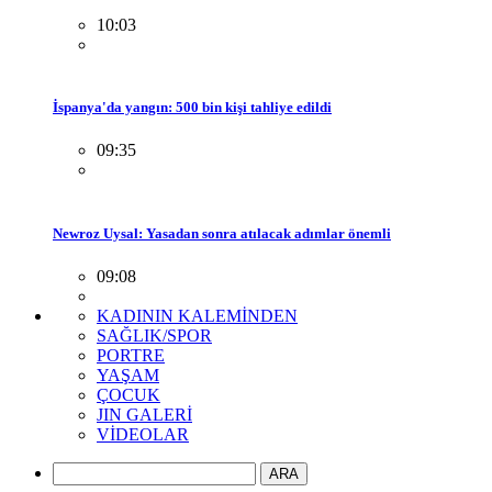
10:03
İspanya'da yangın: 500 bin kişi tahliye edildi
09:35
Newroz Uysal: Yasadan sonra atılacak adımlar önemli
09:08
KADININ KALEMİNDEN
SAĞLIK/SPOR
PORTRE
YAŞAM
ÇOCUK
JIN GALERİ
VİDEOLAR
ARA