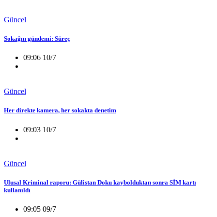
Güncel
Sokağın gündemi: Süreç
09:06 10/7
Güncel
Her direkte kamera, her sokakta denetim
09:03 10/7
Güncel
Ulusal Kriminal raporu: Gülistan Doku kaybolduktan sonra SİM kartı
kullanıldı
09:05 09/7