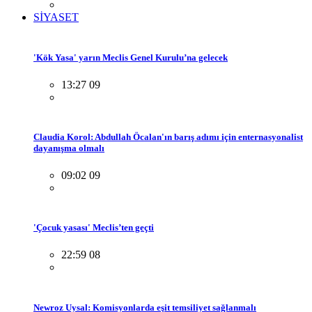
SİYASET
'Kök Yasa' yarın Meclis Genel Kurulu’na gelecek
13:27 09
Claudia Korol: Abdullah Öcalan'ın barış adımı için enternasyonalist
dayanışma olmalı
09:02 09
'Çocuk yasası' Meclis’ten geçti
22:59 08
Newroz Uysal: Komisyonlarda eşit temsiliyet sağlanmalı