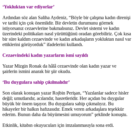
‘Yokluktan var ediyorlar’
Ardından söz alan Saliha Aydeniz, “Böyle bir çalışma kadın direnişi
ve tarihi için çok önemlidir. Bir devletin durumunu görmek
istiyorsanız cezaevlerine bakmalısınız. Devlet sistemi ve kadın
üzerindeki politikaları nasıl yürüttüğünü oradan görebiliriz. Çok kısa
bir süre kaldım cezaevinde ve kadın arkadaşların yokluktan nasıl var
ettiklerini görüyorduk” ifadelerini kullandı.
Cezaevindeki kadın yazarların ismi sayıldı
Yazar Mizgin Ronak da hâlâ cezaevinde olan kadın yazar ve
şairlerin ismini anarak bir şiir okudu.
‘Bu duygulara sahip çıkılmalıdır’
Son olarak konuşan yazar Rojbin Perişan, “Yazılanlar sadece hisler
değil; umutlarıdır, acılarıdır, hasretleridir. Her açıdan bu duygular
büyük bir önem taşıyor. Bu duygulara sahip çıkmalıyız. Bu
hikayeler bir halkın hafızasıdır. Emek veren arkadaşlara teşekkür
ederim. Bunun daha da büyümesini umuyorum” şeklinde konuştu.
Etkinlik, kitabın okuyucuları için imzalanmasıyla sona erdi.