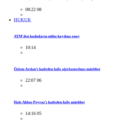
08:22 08
HUKUK
AYM'den kadınların nüfus kaydına onay
10:14
Özlem Arslan’ı katleden faile ağırlaştırılmış müebbet
22:07 06
Hale Akbaş Poyraz’ı katleden faile müebbet
14:16 05