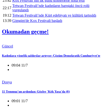
23:42
Kox Festivali’nin ilk günü konserlerle sona erdi
Tetwan Festivali’nde kadınların barıştaki öncü rolü
22:17
vurgulandı
19:12
Tetwan Festivali’nde Kürt edebiyatı ve kültürü tartışıldı
13:39
Gimgim'de Kox Festivali başladı
Okumadan geçme!
Güncel
Kadınlara yönelik saldırılar artıyor: Çözüm Demokratik Cumhuriyet'te
09:04 11/7
Dosya
11 Temmuz'un ardından: Gözler 'Kök Yasa'da (6)
09:01 11/7