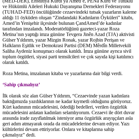
(MED-DER), Enstutiya Kurdi ya Amed’ê, PENa Kurd ve Tutuklu
ve Hükümlü Aileleri Hukuki Dayanışma Dernekleri Federasyonu
(TUHAD-FED) öncülüğünde cezaevindeki tutsak yazarların kaleme
aldığı 11 öyküden oluşan “Zindandaki Kadınların Öyküleri” kitabı,
Amed’in Yenişehir ilçesinde bulunan ÇandAmed’de kadınlar
tarafından imzalandı. Moderatörlüğünü gazeteci-yazar Roza
Metina’nın yaptığı imza gününe Tevgera Jinên Azad (TJA) aktivisti
Gülser Yıldırım, yazar Mizgin Ronak, yazar Rojbin Perişan ve
Halkların Eşitlik ve Demokrasi Partisi (DEM) Mêrdîn Milletvekili
Saliha Aydeniz konuşmacı olarak katıldı. İmza gününe ayrıca sivil
toplum örgütleri, siyasi parti temsilcileri ve çok sayıda kişi katılımcı
olarak katıldı.
Roza Metina, imzalanan kitaba ve yazarlarına dair bilgi verdi.
‘Sahip çıkmalıyız’
İlk olarak söz alan Gülser Yıldırım, “Cezaevinde yazan kadınlara
baktığımızda yazdıklarının ne kadar kıymetli olduğunu görüyoruz.
Kürt kadınının mücadelesini, ödediği bedelleri, verilen özgürlük
mücadelesini anlatan kadınları selamlıyorum. Cezaevi ile dört duvar
arasında irade zayıflatılmak isteniyor ama özgürlük arayışçıları asla
geri adım atmayarak orada da mücadelelerine devam ediyor. Yazı
kültürlerini devam ettiriyorlar. Onlara ve kitaplarına sahip
çıkmalıyız” dedi.