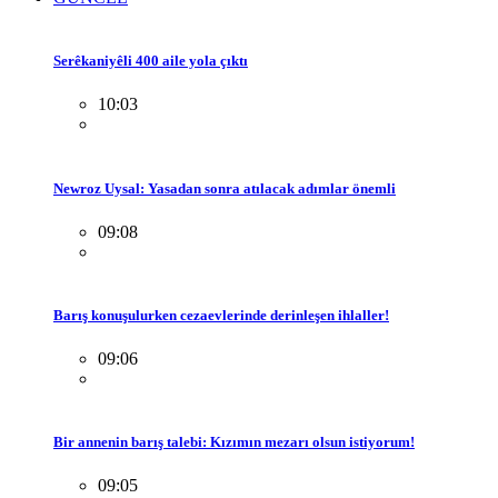
Serêkaniyêli 400 aile yola çıktı
10:03
Newroz Uysal: Yasadan sonra atılacak adımlar önemli
09:08
Barış konuşulurken cezaevlerinde derinleşen ihlaller!
09:06
Bir annenin barış talebi: Kızımın mezarı olsun istiyorum!
09:05