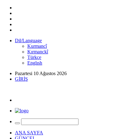
Dil/Language
Kurmancî
Kırmanckî
Türkçe
Englısh
Pazartesi 10 Ağustos 2026
GİRİŞ
ANA SAYFA
GÜNCEL