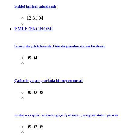
Şiddet failleri tutuklandı
12:31 04
EMEK/EKONOMİ
Sason'da çilek hasadı: Gün doğmadan mesai başlıyor
09:04
Çadırda yaşam, tarlada bitmeyen mesai
09:02 08
Gıdaya erişim: Yoksula geçmiş ürünler, zengine stabil piyasa
09:02 05