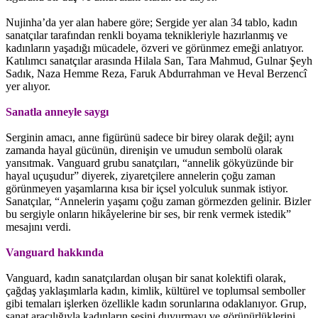
Nujinha’da yer alan habere göre; Sergide yer alan 34 tablo, kadın
sanatçılar tarafından renkli boyama teknikleriyle hazırlanmış ve
kadınların yaşadığı mücadele, özveri ve görünmez emeği anlatıyor.
Katılımcı sanatçılar arasında Hilala San, Tara Mahmud, Gulnar Şeyh
Sadık, Naza Hemme Reza, Faruk Abdurrahman ve Heval Berzencî
yer alıyor.
Sanatla anneyle saygı
Serginin amacı, anne figürünü sadece bir birey olarak değil; aynı
zamanda hayal gücünün, direnişin ve umudun sembolü olarak
yansıtmak. Vanguard grubu sanatçıları, “annelik gökyüzünde bir
hayal uçuşudur” diyerek, ziyaretçilere annelerin çoğu zaman
görünmeyen yaşamlarına kısa bir içsel yolculuk sunmak istiyor.
Sanatçılar, “Annelerin yaşamı çoğu zaman görmezden gelinir. Bizler
bu sergiyle onların hikâyelerine bir ses, bir renk vermek istedik”
mesajını verdi.
Vanguard hakkında
Vanguard, kadın sanatçılardan oluşan bir sanat kolektifi olarak,
çağdaş yaklaşımlarla kadın, kimlik, kültürel ve toplumsal semboller
gibi temaları işlerken özellikle kadın sorunlarına odaklanıyor. Grup,
sanat aracılığıyla kadınların sesini duyurmayı ve görünürlüklerini