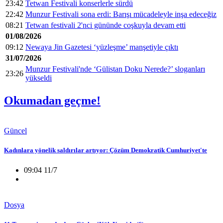
23:42
Tetwan Festivali konserlerle sürdü
22:42
Munzur Festivali sona erdi: Barışı mücadeleyle inşa edeceğiz
08:21
Tetwan festivali 2'nci gününde coşkuyla devam etti
01/08/2026
09:12
Newaya Jin Gazetesi ‘yüzleşme’ manşetiyle çıktı
31/07/2026
Munzur Festivali'nde ‘Gülistan Doku Nerede?’ sloganları
23:26
yükseldi
Okumadan geçme!
Güncel
Kadınlara yönelik saldırılar artıyor: Çözüm Demokratik Cumhuriyet'te
09:04 11/7
Dosya