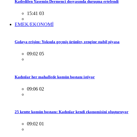
Katledilen Yasemin Dermenci dosyasında duruşma ertelendi
15:41 03
EMEK/EKONOMİ
Gıdaya erişim: Yoksula geçmiş ürünler, zengine stabil piyasa
09:02 05
Kadınlar her mahallede komün bostanı istiyor
09:06 02
25 kentte komün bostanı: Kadınlar kendi ekonomisini oluşturuyor
09:02 01