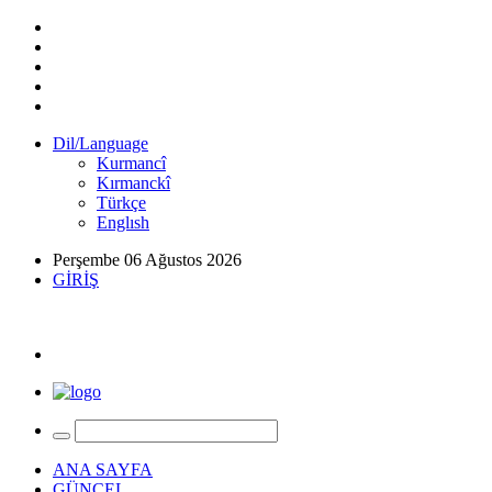
Dil/Language
Kurmancî
Kırmanckî
Türkçe
Englısh
Perşembe 06 Ağustos 2026
GİRİŞ
ANA SAYFA
GÜNCEL