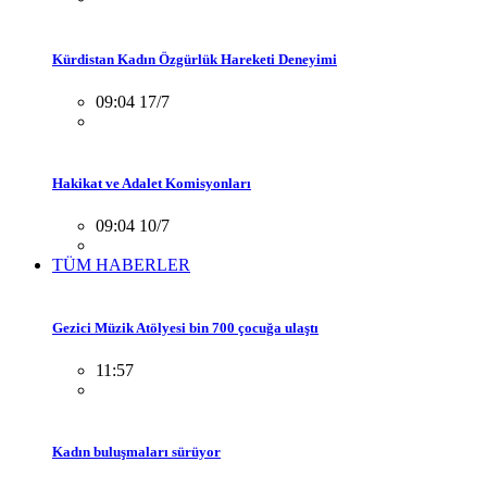
Kürdistan Kadın Özgürlük Hareketi Deneyimi
09:04 17/7
Hakikat ve Adalet Komisyonları
09:04 10/7
TÜM HABERLER
Gezici Müzik Atölyesi bin 700 çocuğa ulaştı
11:57
Kadın buluşmaları sürüyor