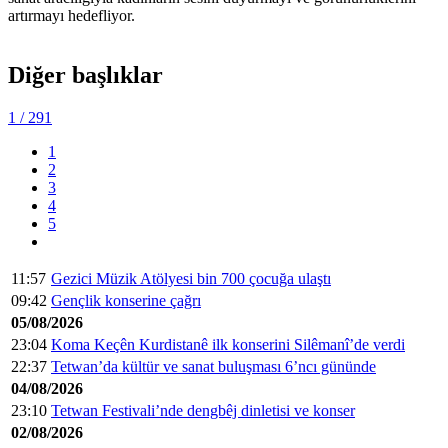
artırmayı hedefliyor.
Diğer başlıklar
1
/ 291
1
2
3
4
5
11:57
Gezici Müzik Atölyesi bin 700 çocuğa ulaştı
09:42
Gençlik konserine çağrı
05/08/2026
23:04
Koma Keçên Kurdistanê ilk konserini Silêmanî’de verdi
22:37
Tetwan’da kültür ve sanat buluşması 6’ncı gününde
04/08/2026
23:10
Tetwan Festivali’nde dengbêj dinletisi ve konser
02/08/2026