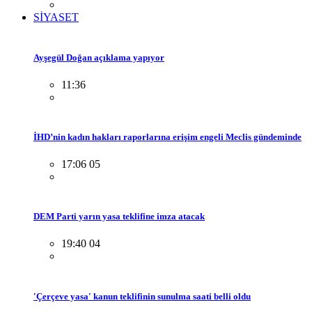
SİYASET
Ayşegül Doğan açıklama yapıyor
11:36
İHD’nin kadın hakları raporlarına erişim engeli Meclis gündeminde
17:06 05
DEM Parti yarın yasa teklifine imza atacak
19:40 04
'Çerçeve yasa' kanun teklifinin sunulma saati belli oldu