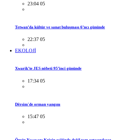
23:04 05
Tetwan’da kültür ve sanat buluşması 6’ncı gününde
22:37 05
EKOLOJİ
Xwarik’te JES nöbeti 95’inci gününde
17:34 05
Dêrsim'de orman yangını
15:47 05
Ömür Yaşayan: Krizin eşiğinde değil tam ortasındayız