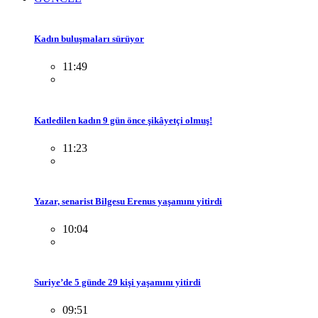
Kadın buluşmaları sürüyor
11:49
Katledilen kadın 9 gün önce şikâyetçi olmuş!
11:23
Yazar, senarist Bilgesu Erenus yaşamını yitirdi
10:04
Suriye’de 5 günde 29 kişi yaşamını yitirdi
09:51