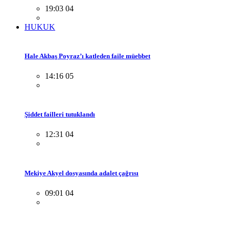
19:03 04
HUKUK
Hale Akbaş Poyraz’ı katleden faile müebbet
14:16 05
Şiddet failleri tutuklandı
12:31 04
Mekiye Akyel dosyasında adalet çağrısı
09:01 04