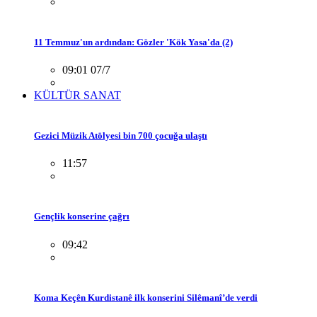
11 Temmuz'un ardından: Gözler 'Kök Yasa'da (2)
09:01 07/7
KÜLTÜR SANAT
Gezici Müzik Atölyesi bin 700 çocuğa ulaştı
11:57
Gençlik konserine çağrı
09:42
Koma Keçên Kurdistanê ilk konserini Silêmanî’de verdi