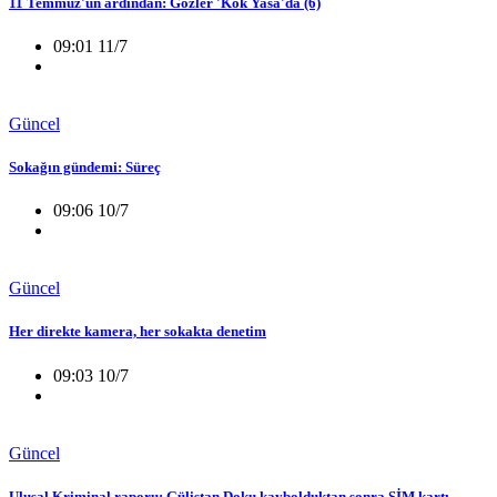
11 Temmuz'un ardından: Gözler 'Kök Yasa'da (6)
09:01 11/7
Güncel
Sokağın gündemi: Süreç
09:06 10/7
Güncel
Her direkte kamera, her sokakta denetim
09:03 10/7
Güncel
Ulusal Kriminal raporu: Gülistan Doku kaybolduktan sonra SİM kartı