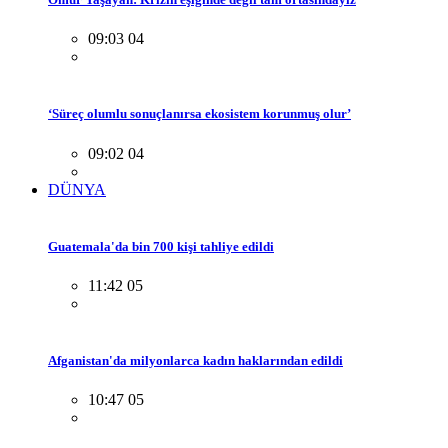
09:03 04
‘Süreç olumlu sonuçlanırsa ekosistem korunmuş olur’
09:02 04
DÜNYA
Guatemala'da bin 700 kişi tahliye edildi
11:42 05
Afganistan'da milyonlarca kadın haklarından edildi
10:47 05