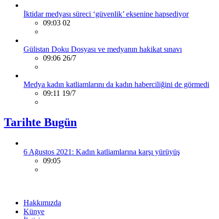
İktidar medyası süreci ‘güvenlik’ eksenine hapsediyor
09:03 02
Gülistan Doku Dosyası ve medyanın hakikat sınavı
09:06 26/7
Medya kadın katliamlarını da kadın haberciliğini de görmedi
09:11 19/7
Tarihte Bugün
6 Ağustos 2021: Kadın katliamlarına karşı yürüyüş
09:05
Hakkımızda
Künye