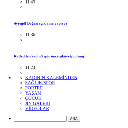
11:49
Ayşegül Doğan açıklama yapıyor
11:36
Katledilen kadın 9 gün önce şikâyetçi olmuş!
11:23
KADININ KALEMİNDEN
SAĞLIK/SPOR
PORTRE
YAŞAM
ÇOCUK
JIN GALERİ
VİDEOLAR
ARA