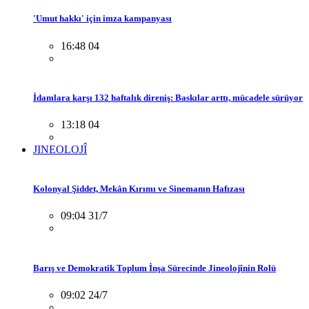
'Umut hakkı' için imza kampanyası
16:48 04
İdamlara karşı 132 haftalık direniş: Baskılar arttı, mücadele sürüyor
13:18 04
JINEOLOJÎ
Kolonyal Şiddet, Mekân Kırımı ve Sinemanın Hafızası
09:04 31/7
Barış ve Demokratik Toplum İnşa Sürecinde Jineolojînin Rolü
09:02 24/7