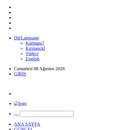
Dil/Language
Kurmancî
Kırmanckî
Türkçe
Englısh
Cumartesi 08 Ağustos 2026
GİRİŞ
ANA SAYFA
GÜNCEL