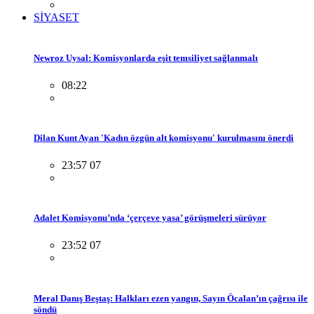
SİYASET
Newroz Uysal: Komisyonlarda eşit temsiliyet sağlanmalı
08:22
Dilan Kunt Ayan 'Kadın özgün alt komisyonu' kurulmasını önerdi
23:57 07
Adalet Komisyonu’nda ‘çerçeve yasa’ görüşmeleri sürüyor
23:52 07
Meral Danış Beştaş: Halkları ezen yangın, Sayın Öcalan’ın çağrısı ile
söndü