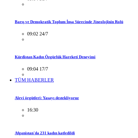
Barış ve Demokratik Toplum İnşa Sürecinde Jineolojînin Rolü
09:02 24/7
Kürdistan Kadın Özgürlük Hareketi Deneyimi
09:04 17/7
TÜM HABERLER
Alevi örgütleri: Yasayı destekliyoruz
16:30
Afganistan'da 231 kadın katledildi