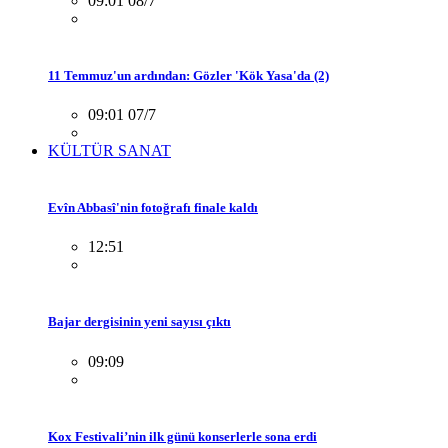
09:01 08/7
11 Temmuz'un ardından: Gözler 'Kök Yasa'da (2)
09:01 07/7
KÜLTÜR SANAT
Evîn Abbasî'nin fotoğrafı finale kaldı
12:51
Bajar dergisinin yeni sayısı çıktı
09:09
Kox Festivali’nin ilk günü konserlerle sona erdi