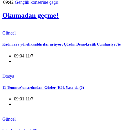
09:42
Gençlik konserine çağrı
Okumadan geçme!
Güncel
Kadınlara yönelik saldırılar artıyor: Çözüm Demokratik Cumhuriyet'te
09:04 11/7
Dosya
11 Temmuz'un ardından: Gözler 'Kök Yasa'da (6)
09:01 11/7
Güncel