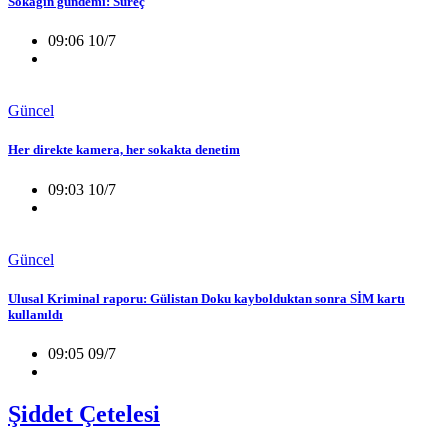
Sokağın gündemi: Süreç
09:06 10/7
Güncel
Her direkte kamera, her sokakta denetim
09:03 10/7
Güncel
Ulusal Kriminal raporu: Gülistan Doku kaybolduktan sonra SİM kartı
kullanıldı
09:05 09/7
Şiddet Çetelesi