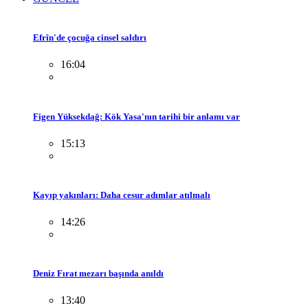
Efrîn'de çocuğa cinsel saldırı
16:04
Figen Yüksekdağ: Kök Yasa'nın tarihi bir anlamı var
15:13
Kayıp yakınları: Daha cesur adımlar atılmalı
14:26
Deniz Fırat mezarı başında anıldı
13:40