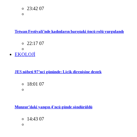
23:42 07
Tetwan Festivali’nde kadınların barıştaki öncü rolü vurgulandı
22:17 07
EKOLOJİ
JES nöbeti 97’nci gününde: Licik direnişine destek
18:01 07
Munzur’daki yangın 4'ncü günde söndürüldü
14:43 07