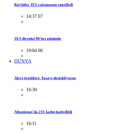
Köylüler JES çalışmasını engelledi
14:37 07
JES direnişi 96’ncı gününde
19:04 06
DÜNYA
Alevi örgütleri: Yasayı destekliyoruz
16:30
Afganistan'da 231 kadın katledildi
16:11