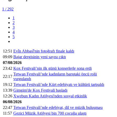
1
/ 292
1
2
3
4
5
12:51
Evîn Abbasî'nin fotoğrafı finale kaldı
09:09
Bajar dergisinin yeni sayısı çıktı
07/08/2026
23:42
Kox Festivali’nin ilk günü konserlerle sona erdi
Tetwan Festivali’nde kadınların barıştaki öncü rolü
22:17
vurgulandı
19:12
Tetwan Festivali’nde Kürt edebiyatı ve kültürü tartışıldı
13:39
Gimgim'de Kox Festivali başladı
12:26
Xwebun Kadın Atölyesi'nden sosyal etkinlik
06/08/2026
22:47
Tetwan Festivali’nde edebiyat, dil ve müzik buluşması
11:57
Gezici Müzik Atölyesi bin 700 çocuğa ulaştı