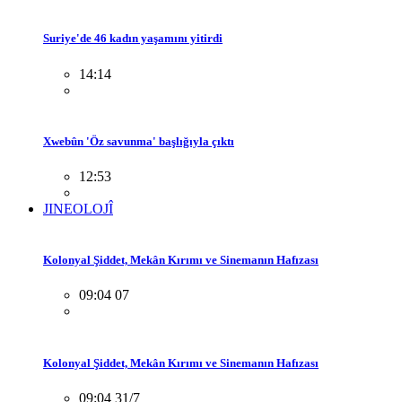
Suriye'de 46 kadın yaşamını yitirdi
14:14
Xwebûn 'Öz savunma' başlığıyla çıktı
12:53
JINEOLOJÎ
Kolonyal Şiddet, Mekân Kırımı ve Sinemanın Hafızası
09:04 07
Kolonyal Şiddet, Mekân Kırımı ve Sinemanın Hafızası
09:04 31/7