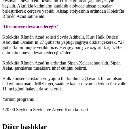
Festivali" devam etti. festivalin 11’inci günü ahşap atölyesiyle
başladı. Ağırlıkla kadınların katıldığı atölyede ahşap parçalar
birleştirilerek çerçeve yapıldı. Ahşap atölyesinin ardından Kolektîfa
Rîtmên Azad sahne aldı.
‘Direnmeye devam edeceğiz’
Kolektîfa Rîtmên Azad solisti Sevda Adıbelli, Kürt Halk Önderi
Abdullah Öcalan’ın 27 Şubat’ta yaptığı çağrıya dikkat çekerek, “27
Şubat’ta bir müjde verildi bize. Her şey barış ve özgürlük için. Her
daim direnmeye devam edeceğiz” dedi.
Kolektîfa Rîtmên Azad’ın ardından Sîpan Xelat sahne aldı. Sîpan
Xelat, şarkılarını tutsaklara ithaf ettiğini belirtti.
Halk konsere coşkulu ve yoğun bir katılım sağlayarak bir an olsun
halayı bırakmadı. Müzik geç saatlere kadar devam ederken festivalin
11'inci günü halaylarla sona erdi.
Yarının programı:
*20.00 Seyitxan Sevinç ve Aryen Kom konseri
Diğer başlıklar