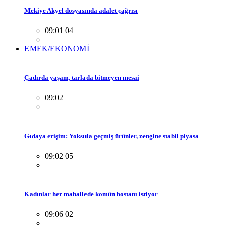
Mekiye Akyel dosyasında adalet çağrısı
09:01 04
EMEK/EKONOMİ
Çadırda yaşam, tarlada bitmeyen mesai
09:02
Gıdaya erişim: Yoksula geçmiş ürünler, zengine stabil piyasa
09:02 05
Kadınlar her mahallede komün bostanı istiyor
09:06 02