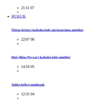
21:11 07
HUKUK
Özlem Arslan’ı katleden faile ağırlaştırılmış müebbet
22:07 06
Hale Akbaş Poyraz’ı katleden faile müebbet
14:16 05
Şiddet failleri tutuklandı
12:31 04