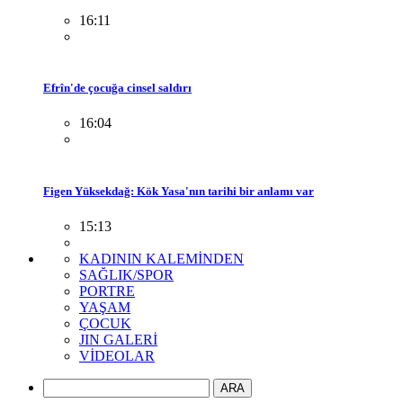
16:11
Efrîn'de çocuğa cinsel saldırı
16:04
Figen Yüksekdağ: Kök Yasa'nın tarihi bir anlamı var
15:13
KADININ KALEMİNDEN
SAĞLIK/SPOR
PORTRE
YAŞAM
ÇOCUK
JIN GALERİ
VİDEOLAR
ARA