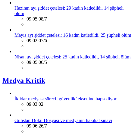
Haziran ayı şiddet çetelesi: 29 kadın katledildi, 14 şüpheli
ölüm
09:05 08/7
Mayıs ayı şiddet çetelesi: 16 kadın katledildi, 25 şüpheli ölüm
09:02 07/6
Nisan ayı şiddet çetelesi: 25 kadın katledildi, 14 şüpheli ölüm
09:05 06/5
Medya Kritik
İktidar medyası süreci ‘güvenlik’ eksenine hapsediyor
09:03 02
Gülistan Doku Dosyası ve medyanın hakikat sınavı
09:06 26/7