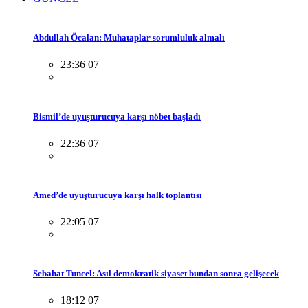
Abdullah Öcalan: Muhataplar sorumluluk almalı
23:36 07
Bismil’de uyuşturucuya karşı nöbet başladı
22:36 07
Amed’de uyuşturucuya karşı halk toplantısı
22:05 07
Sebahat Tuncel: Asıl demokratik siyaset bundan sonra gelişecek
18:12 07