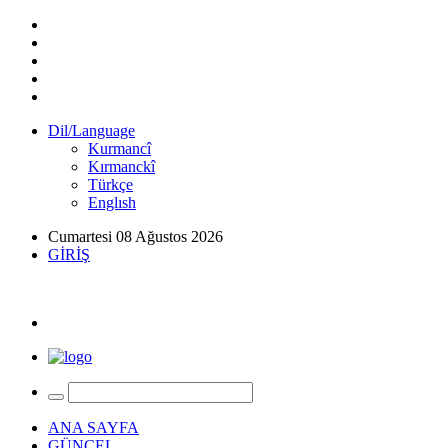
Dil/Language
Kurmancî
Kırmanckî
Türkçe
Englısh
Cumartesi 08 Ağustos 2026
GİRİŞ
ANA SAYFA
GÜNCEL