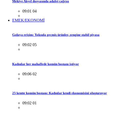
Mekiye Akyel dosyasında adalet çağrısı
09:01 04
EMEK/EKONOMİ
Gıdaya erişim: Yoksula geçmiş ürünler, zengine stabil piyasa
09:02 05
Kadınlar her mahallede komün bostanı istiyor
09:06 02
25 kentte komün bostanı: Kadınlar kendi ekonomisini oluşturuyor
09:02 01