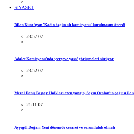
SİYASET
Dilan Kunt Ayan 'Kadın özgün alt komisyonu' kurulmasını önerdi
23:57 07
Adalet Komisyonu’nda ‘çerçeve yasa’ görüşmeleri sürüyor
23:52 07
Meral Danış Beştaş: Halkları ezen yangın, Sayın Öcalan’ın çağrısı ile 
21:11 07
Ayşegül Doğan: Yeni dönemde cesaret ve sorumluluk olmalı