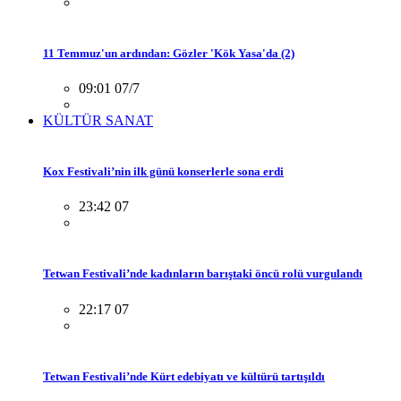
11 Temmuz'un ardından: Gözler 'Kök Yasa'da (2)
09:01 07/7
KÜLTÜR SANAT
Kox Festivali’nin ilk günü konserlerle sona erdi
23:42 07
Tetwan Festivali’nde kadınların barıştaki öncü rolü vurgulandı
22:17 07
Tetwan Festivali’nde Kürt edebiyatı ve kültürü tartışıldı