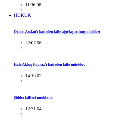
11:36 06
HUKUK
Özlem Arslan’ı katleden faile ağırlaştırılmış müebbet
22:07 06
Hale Akbaş Poyraz’ı katleden faile müebbet
14:16 05
Şiddet failleri tutuklandı
12:31 04