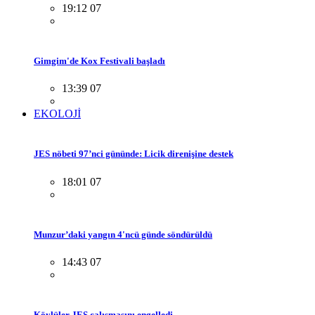
19:12 07
Gimgim'de Kox Festivali başladı
13:39 07
EKOLOJİ
JES nöbeti 97’nci gününde: Licik direnişine destek
18:01 07
Munzur’daki yangın 4'ncü günde söndürüldü
14:43 07
Köylüler JES çalışmasını engelledi