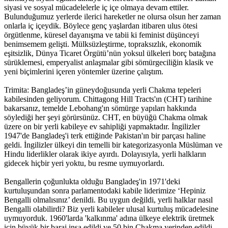
siyasi ve sosyal mücadelelerle iç içe olmaya devam ettiler.
Bulunduğumuz yerlerde ilerici hareketler ne olursa olsun her zaman
onlarla iç içeydik. Böylece genç yaşlardan itibaren ulus ötesi
örgütlenme, küresel dayanışma ve tabii ki feminist düşünceyi
benimsemem gelişti. Mülksüzleştirme, topraksızlık, ekonomik
eşitsizlik, Dünya Ticaret Örgütü’nün yoksul ülkeleri borç batağına
sürüklemesi, emperyalist anlaşmalar gibi sömürgeciliğin klasik ve
yeni biçimlerini içeren yöntemler üzerine çalıştım.
Trimita: Bangladeş’in güneydoğusunda yerli Chakma tepeleri
kabilesinden geliyorum. Chittagong Hill Tracts'ın (CHT) tarihine
bakarsanız, temelde Lebohang'ın sömürge yapıları hakkında
söylediği her şeyi görürsünüz. CHT, en büyüğü Chakma olmak
üzere on bir yerli kabileye ev sahipliği yapmaktadır. İngilizler
1947'de Bangladeş'i terk ettiğinde Pakistan'ın bir parçası haline
geldi. İngilizler ülkeyi din temelli bir kategorizasyonla Müslüman ve
Hindu liderlikler olarak ikiye ayırdı. Dolayısıyla, yerli halkların
gidecek hiçbir yeri yoktu, bu resme uymuyorlardı.
Bengallerin çoğunlukta olduğu Bangladeş'in 1971'deki
kurtuluşundan sonra parlamentodaki kabile liderimize ‘Hepiniz
Bengalli olmalısınız’ denildi. Bu uygun değildi, yerli halklar nasıl
Bengalli olabilirdi? Biz yerli kabileler ulusal kurtuluş mücadelesine
uymuyorduk. 1960'larda 'kalkınma' adına ülkeye elektrik üretmek
için büyük bir baraj inşa edildi ve 50 bin Chakma yerinden edildi.