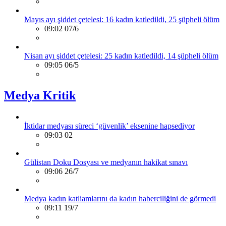
Mayıs ayı şiddet çetelesi: 16 kadın katledildi, 25 şüpheli ölüm
09:02 07/6
Nisan ayı şiddet çetelesi: 25 kadın katledildi, 14 şüpheli ölüm
09:05 06/5
Medya Kritik
İktidar medyası süreci ‘güvenlik’ eksenine hapsediyor
09:03 02
Gülistan Doku Dosyası ve medyanın hakikat sınavı
09:06 26/7
Medya kadın katliamlarını da kadın haberciliğini de görmedi
09:11 19/7