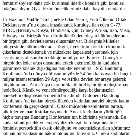
feminist söylem daha çok kurumsal liderlik kotaları gibi konuları
odağına alıyor. Oysa bizim önceliklerimiz daha hayati konulardır.
15 Haziran 1964’te “Gelişmekte Olan Yetmiş Yedi Ülkenin Ortak
Deklarasyonu”nu olarak imzalanarak kuruluşu ilan eden G-77,
BIRC, (Brezilya, Rusya, Hindistan, Çin, Güney Afrika, İran, Mısır,
Etiyopya ve Birleşik Arap Emirlikleri'nden oluşan hükümetler arası
bir örgüt) gibi devletlerarası oluşumlar var. Birleşmiş Milletler
bünyesinde hükümetler arası örgüt, üyelerinin kolektif ekonomik
çıkarlarını desteklemek ve müzakere kapasitesi yaratmak için
tasarlanmış oluşumların olduğunu biliyoruz. Küresel Güney’de
birçok devletler arası oluşumda erkek egemenliğinin kadınları
görünmez kılarak dışladığına tanıklık edebiliriz. 1955 Bandung
Konferansı’nda dünya nüfusunun yüzde 54’ünu kapsayan bir buçuk
milyar insanı temsilen 29 Asya ve Afrika devleti bir araya gelerek
büyük oranda Afro-Asya ekonomik kültürel iş birliğini oluşturmayı
hedefledi. Klasik ve yeni sömürgeciliğe karşı bağlantısızlar
hareketini oluşmasında önemli bir adımdı. O dönem Bandung
Konferansı’na katılan birçok ülkeden kadınlar, paralel birçok kadın
konferansı da gerçekleştirdi. Ortak mücadele zeminlerini tartıştı,
bildiriler ve manifestolar yayınladı. Ancak kadınların yürüttüğü
hiçbir tartışma Bandung Konferansı’nın bildirisine yansımadı. Bu
kadar sömürgecilik ve emperyalizm karşıtı bir oluşumda bile
feminist perspektifin eksik olduğunu ve önemsizleştirilen görünmez
kılınan bir yaklaşımın hâkim olduğunu biliyoruz. Çünkü kadınların