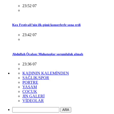
23:52 07
Kox Festivali’nin ilk günü konserlerle sona erdi
23:42 07
Abdullah Öcalan: Muhataplar sorumluluk almalı
23:36 07
KADININ KALEMİNDEN
SAĞLIK/SPOR
PORTRE
YAŞAM
ÇOCUK
JIN GALERİ
VİDEOLAR
ARA