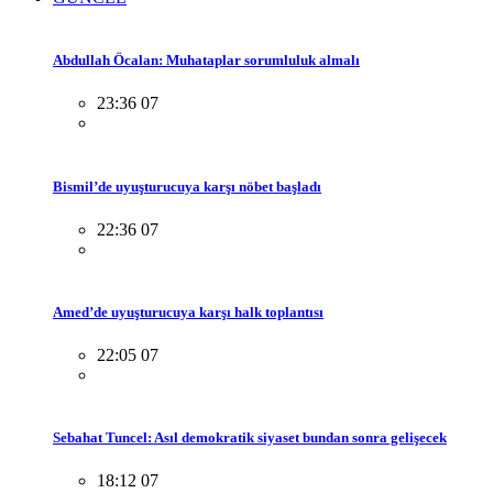
Abdullah Öcalan: Muhataplar sorumluluk almalı
23:36 07
Bismil’de uyuşturucuya karşı nöbet başladı
22:36 07
Amed’de uyuşturucuya karşı halk toplantısı
22:05 07
Sebahat Tuncel: Asıl demokratik siyaset bundan sonra gelişecek
18:12 07