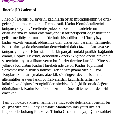
çalışmıyorlar”
Jineolojî Akademisi
Jineolojî Dergisi bu sayısını kadınların ortak mücadelesinin ve ortak
geleceğinin modeli olarak Demokratik Kadın Konfederalizmini
tartışmaya ayırdı. Yerellerde yükselen kadın mücadelelerini
ortaklaştırma ve bunu enternasyonalist bir perspektif doğrultusunda
geliştirme ihtiyacı sınırların ötesinde hissediliyor. 21’inci yüzyılı
kadın yüzyılı yapmak iddiasında olan bizler için yaşanan gelişmeler
işin nasılını ya da oluşturulan deneyimleri daha fazla anlatmaya ve
tartışmaya itiyor. Kürdistan'ın farklı parçalarındaki pratikle bağlantılı
olarak, Rojava Devrimi, demokratik özerklik içinde özerk bir kadın
sisteminin inşasına ilham veren bu fikirler üzerine kuruldu. Yine son
yıllarda Kürdistan Kadın Hareketi'nde de bir Kadın Toplumsal
Sözleşmesi'ne duyulan ihtiyaç üzerine tartışmalar yürütülüyor.
Kuşkusuz bu tartışmaları, ataerkil, sömürgeci devlet sistemine
alternatifler arayan farklı coğrafyalardan kadınlarla tartışmak,
kültürel ve düşünsel zenginlikleri simbiyotik ilişki ile ortak değere
dönüştürmek Kadın Konfederalizmi’nin önemli temellerinden biri
olacaktır.
Tam bu noktada kişisel tarihleri ve mücadele gelenekleri önemli bir
çalışma yürüten Güney Feminist Manifesto İnisiyatifi üyeleri
Liepollo Lebohang Pheko ve Trimita Chakma ile yaptığımız sohbet-