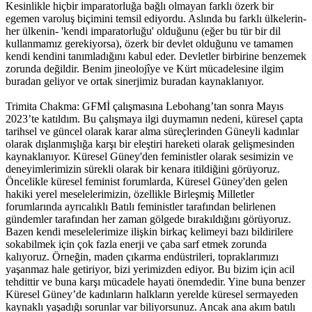
Kesinlikle hiçbir imparatorluğa bağlı olmayan farklı özerk bir
egemen varoluş biçimini temsil ediyordu. Aslında bu farklı ülkelerin-
her ülkenin- 'kendi imparatorluğu' olduğunu (eğer bu tür bir dil
kullanmamız gerekiyorsa), özerk bir devlet olduğunu ve tamamen
kendi kendini tanımladığını kabul eder. Devletler birbirine benzemek
zorunda değildir. Benim jineolojîye ve Kürt mücadelesine ilgim
buradan geliyor ve ortak sinerjimiz buradan kaynaklanıyor.
Trimita Chakma: GFMİ çalışmasına Lebohang’tan sonra Mayıs
2023’te katıldım. Bu çalışmaya ilgi duymamın nedeni, küresel çapta
tarihsel ve güncel olarak karar alma süreçlerinden Güneyli kadınlar
olarak dışlanmışlığa karşı bir eleştiri hareketi olarak gelişmesinden
kaynaklanıyor. Küresel Güney'den feministler olarak sesimizin ve
deneyimlerimizin sürekli olarak bir kenara itildiğini görüyoruz.
Öncelikle küresel feminist forumlarda, Küresel Güney'den gelen
hakiki yerel meselelerimizin, özellikle Birleşmiş Milletler
forumlarında ayrıcalıklı Batılı feministler tarafından belirlenen
gündemler tarafından her zaman gölgede bırakıldığını görüyoruz.
Bazen kendi meselelerimize ilişkin birkaç kelimeyi bazı bildirilere
sokabilmek için çok fazla enerji ve çaba sarf etmek zorunda
kalıyoruz. Örneğin, maden çıkarma endüstrileri, topraklarımızı
yaşanmaz hale getiriyor, bizi yerimizden ediyor. Bu bizim için acil
tehdittir ve buna karşı mücadele hayati önemdedir. Yine buna benzer
Küresel Güney’de kadınların halkların yerelde küresel sermayeden
kaynaklı yaşadığı sorunlar var biliyorsunuz. Ancak ana akım batılı