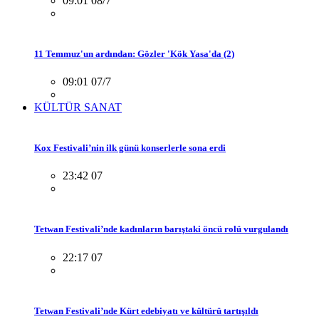
09:01 08/7
11 Temmuz'un ardından: Gözler 'Kök Yasa'da (2)
09:01 07/7
KÜLTÜR SANAT
Kox Festivali’nin ilk günü konserlerle sona erdi
23:42 07
Tetwan Festivali’nde kadınların barıştaki öncü rolü vurgulandı
22:17 07
Tetwan Festivali’nde Kürt edebiyatı ve kültürü tartışıldı