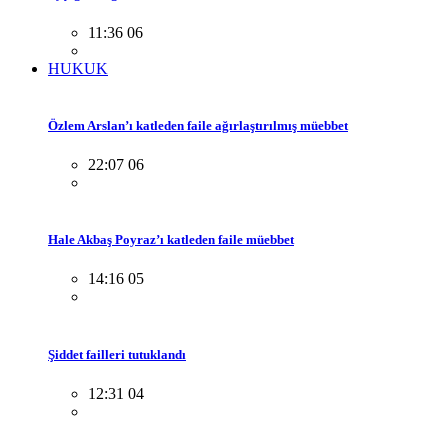
11:36 06
HUKUK
Özlem Arslan’ı katleden faile ağırlaştırılmış müebbet
22:07 06
Hale Akbaş Poyraz’ı katleden faile müebbet
14:16 05
Şiddet failleri tutuklandı
12:31 04