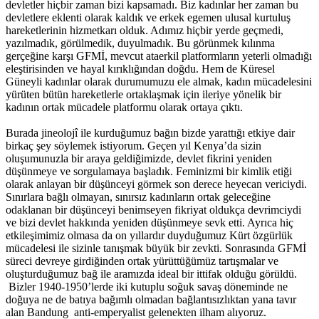
devletler hiçbir zaman bizi kapsamadı. Biz kadınlar her zaman bu
devletlere eklenti olarak kaldık ve erkek egemen ulusal kurtuluş
hareketlerinin hizmetkarı olduk. Adımız hiçbir yerde geçmedi,
yazılmadık, görülmedik, duyulmadık. Bu görünmek kılınma
gerçeğine karşı GFMİ, mevcut ataerkil platformların yeterli olmadığı
eleştirisinden ve hayal kırıklığından doğdu. Hem de Küresel
Güneyli kadınlar olarak durumumuzu ele almak, kadın mücadelesini
yürüten bütün hareketlerle ortaklaşmak için ileriye yönelik bir
kadının ortak mücadele platformu olarak ortaya çıktı.
Burada jineolojî ile kurduğumuz bağın bizde yarattığı etkiye dair
birkaç şey söylemek istiyorum. Geçen yıl Kenya’da sizin
oluşumunuzla bir araya geldiğimizde, devlet fikrini yeniden
düşünmeye ve sorgulamaya başladık. Feminizmi bir kimlik etiği
olarak anlayan bir düşünceyi görmek son derece heyecan vericiydi.
Sınırlara bağlı olmayan, sınırsız kadınların ortak geleceğine
odaklanan bir düşünceyi benimseyen fikriyat oldukça devrimciydi
ve bizi devlet hakkında yeniden düşünmeye sevk etti. Ayrıca hiç
etkileşimimiz olmasa da on yıllardır duyduğumuz Kürt özgürlük
mücadelesi ile sizinle tanışmak büyük bir zevkti. Sonrasında GFMİ
süreci devreye girdiğinden ortak yürüttüğümüz tartışmalar ve
oluşturduğumuz bağ ile aramızda ideal bir ittifak olduğu görüldü.
Bizler 1940-1950’lerde iki kutuplu soğuk savaş döneminde ne
doğuya ne de batıya bağımlı olmadan bağlantısızlıktan yana tavır
alan Bandung anti-emperyalist gelenekten ilham alıyoruz.