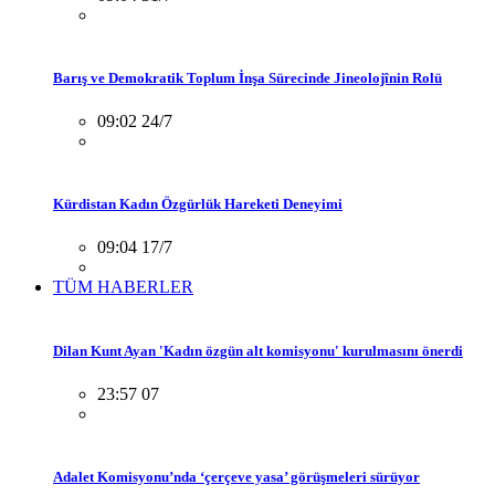
Barış ve Demokratik Toplum İnşa Sürecinde Jineolojînin Rolü
09:02 24/7
Kürdistan Kadın Özgürlük Hareketi Deneyimi
09:04 17/7
TÜM HABERLER
Dilan Kunt Ayan 'Kadın özgün alt komisyonu' kurulmasını önerdi
23:57 07
Adalet Komisyonu’nda ‘çerçeve yasa’ görüşmeleri sürüyor