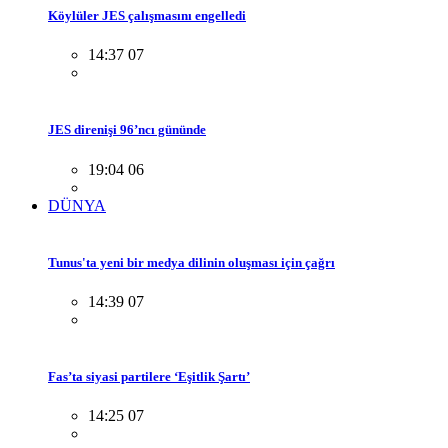
Köylüler JES çalışmasını engelledi
14:37 07
JES direnişi 96’ncı gününde
19:04 06
DÜNYA
Tunus'ta yeni bir medya dilinin oluşması için çağrı
14:39 07
Fas’ta siyasi partilere ‘Eşitlik Şartı’
14:25 07