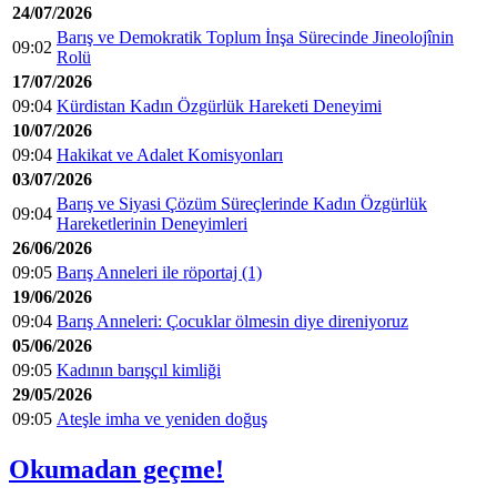
24/07/2026
Barış ve Demokratik Toplum İnşa Sürecinde Jineolojînin
09:02
Rolü
17/07/2026
09:04
Kürdistan Kadın Özgürlük Hareketi Deneyimi
10/07/2026
09:04
Hakikat ve Adalet Komisyonları
03/07/2026
Barış ve Siyasi Çözüm Süreçlerinde Kadın Özgürlük
09:04
Hareketlerinin Deneyimleri
26/06/2026
09:05
Barış Anneleri ile röportaj (1)
19/06/2026
09:04
Barış Anneleri: Çocuklar ölmesin diye direniyoruz
05/06/2026
09:05
Kadının barışçıl kimliği
29/05/2026
09:05
Ateşle imha ve yeniden doğuş
Okumadan geçme!