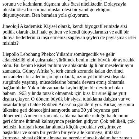
sorunu ve kadınların düşmanı ulus ötesi niteliktedir. Dolayısıyla
uluslar ötesi bir soruna uluslar ötesi bir yanıt gerektiğini
düşünüyorum. Ben buradan yola çıkıyorum.
Jineolojî Akademisi: Kişisel olarak, kendi biyografilerinizde sizi
politik olarak aktif hale getiren ve kendi ütopyalarınızı ve adil bir
dünya hedeflerinizi inşa etmenizi sağlayan şeyleri de paylaşmak ister
misiniz?
Liepollo Lebohang Pheko: Yıllardır sömürgecilik ve gelir
adaletsizliği gibi çalışmalar yürütmek benim için büyük bir ayrıcalık
oldu. Bu benim kişisel tarihim ve ahlakımla ilgili bir meseledir aynı
zamanda. Güney Afrika’yı terk etmek zorunda kalan devrimci
mücadeleci bir ailenin çocuğu olarak, uzun yıllar ülkesi dışında
sürgünde yaşamış, mücadelesine burada devam etmiş olmamla
bağlantılıdır. Yakın bir zamanda kaybettiğim bir devrimci olan
babam 1963 yılında tutsak olmamak için kısa bir süreliğine yurt
dışına çıkıyor. O dönem büyük bir siyasi tutuklama dalgası var ve
insanlar toplu halde Robben Adası’na gönderiliyor. Birkaç ay sonra
ülkesine geri döneceğini sanıyordu ama 30 yıl boyunca geri
dönemedi. Annem o zamanlar ablama hamile olduğu halde onun
geri dönme ihtimali kalmayınca peşinden gidiyor. Çok tehlikeli, çok
belirsiz, kırılgan koşullar altında küçük çocuklar yetiştirmeye
başladılar ve sonra bir yerden bir yere aile kurmaya, ittifaklar
kurmaya, siyasi eğitim almaya ve nerede olursak olalım her zaman