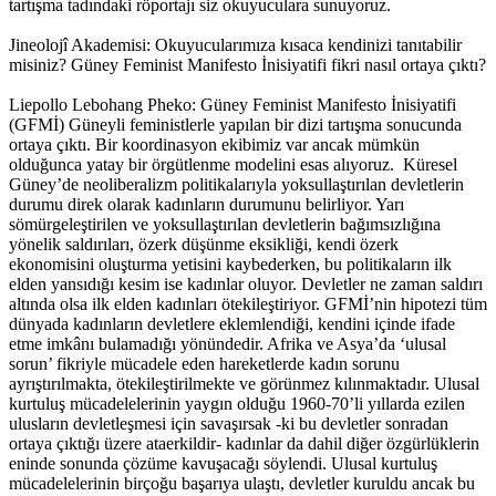
tartışma tadındaki röportajı siz okuyuculara sunuyoruz.
Jineolojî Akademisi: Okuyucularımıza kısaca kendinizi tanıtabilir
misiniz? Güney Feminist Manifesto İnisiyatifi fikri nasıl ortaya çıktı?
Liepollo Lebohang Pheko: Güney Feminist Manifesto İnisiyatifi
(GFMİ) Güneyli feministlerle yapılan bir dizi tartışma sonucunda
ortaya çıktı. Bir koordinasyon ekibimiz var ancak mümkün
olduğunca yatay bir örgütlenme modelini esas alıyoruz. Küresel
Güney’de neoliberalizm politikalarıyla yoksullaştırılan devletlerin
durumu direk olarak kadınların durumunu belirliyor. Yarı
sömürgeleştirilen ve yoksullaştırılan devletlerin bağımsızlığına
yönelik saldırıları, özerk düşünme eksikliği, kendi özerk
ekonomisini oluşturma yetisini kaybederken, bu politikaların ilk
elden yansıdığı kesim ise kadınlar oluyor. Devletler ne zaman saldırı
altında olsa ilk elden kadınları ötekileştiriyor. GFMİ’nin hipotezi tüm
dünyada kadınların devletlere eklemlendiği, kendini içinde ifade
etme imkânı bulamadığı yönündedir. Afrika ve Asya’da ‘ulusal
sorun’ fikriyle mücadele eden hareketlerde kadın sorunu
ayrıştırılmakta, ötekileştirilmekte ve görünmez kılınmaktadır. Ulusal
kurtuluş mücadelelerinin yaygın olduğu 1960-70’li yıllarda ezilen
ulusların devletleşmesi için savaşırsak -ki bu devletler sonradan
ortaya çıktığı üzere ataerkildir- kadınlar da dahil diğer özgürlüklerin
eninde sonunda çözüme kavuşacağı söylendi. Ulusal kurtuluş
mücadelelerinin birçoğu başarıya ulaştı, devletler kuruldu ancak bu