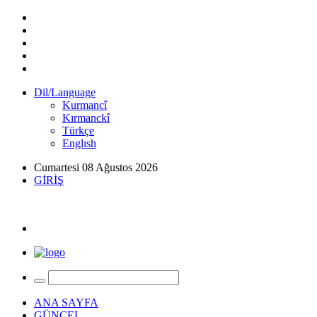
Dil/Language
Kurmancî
Kırmanckî
Türkçe
Englısh
Cumartesi 08 Ağustos 2026
GİRİŞ
ANA SAYFA
GÜNCEL