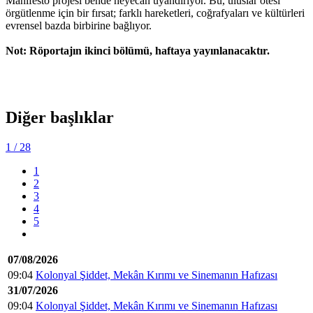
Manifesto projesi bende heyecan uyandırıyor. Bu, uluslar ötesi
örgütlenme için bir fırsat; farklı hareketleri, coğrafyaları ve kültürleri
evrensel bazda birbirine bağlıyor.
Not: Röportajın ikinci bölümü, haftaya yayınlanacaktır.
Diğer başlıklar
1
/ 28
1
2
3
4
5
07/08/2026
09:04
Kolonyal Şiddet, Mekân Kırımı ve Sinemanın Hafızası
31/07/2026
09:04
Kolonyal Şiddet, Mekân Kırımı ve Sinemanın Hafızası