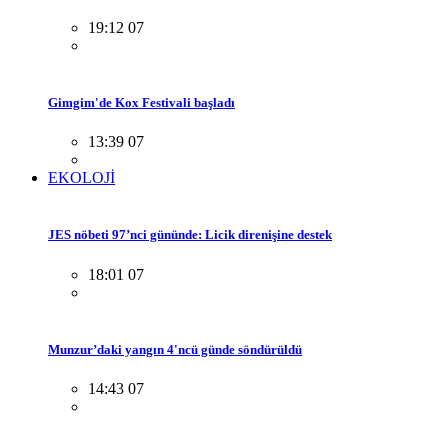
19:12 07
Gimgim'de Kox Festivali başladı
13:39 07
EKOLOJİ
JES nöbeti 97’nci gününde: Licik direnişine destek
18:01 07
Munzur’daki yangın 4'ncü günde söndürüldü
14:43 07