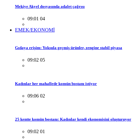
Mekiye Akyel dosyasında adalet çağrısı
09:01 04
EMEK/EKONOMİ
Gıdaya erişim: Yoksula geçmiş ürünler, zengine stabil piyasa
09:02 05
Kadınlar her mahallede komün bostanı istiyor
09:06 02
25 kentte komün bostanı: Kadınlar kendi ekonomisini oluşturuyor
09:02 01