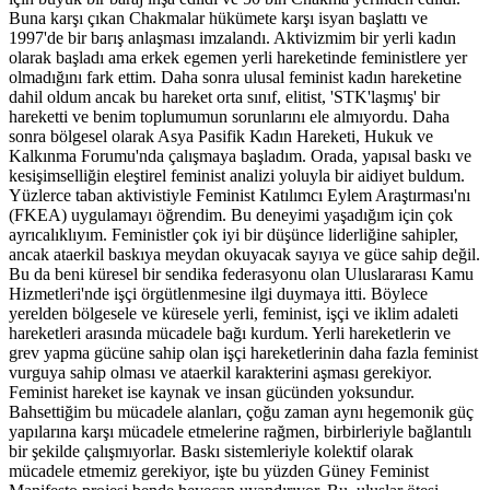
Buna karşı çıkan Chakmalar hükümete karşı isyan başlattı ve
1997'de bir barış anlaşması imzalandı. Aktivizmim bir yerli kadın
olarak başladı ama erkek egemen yerli hareketinde feministlere yer
olmadığını fark ettim. Daha sonra ulusal feminist kadın hareketine
dahil oldum ancak bu hareket orta sınıf, elitist, 'STK'laşmış' bir
hareketti ve benim toplumumun sorunlarını ele almıyordu. Daha
sonra bölgesel olarak Asya Pasifik Kadın Hareketi, Hukuk ve
Kalkınma Forumu'nda çalışmaya başladım. Orada, yapısal baskı ve
kesişimselliğin eleştirel feminist analizi yoluyla bir aidiyet buldum.
Yüzlerce taban aktivistiyle Feminist Katılımcı Eylem Araştırması'nı
(FKEA) uygulamayı öğrendim. Bu deneyimi yaşadığım için çok
ayrıcalıklıyım. Feministler çok iyi bir düşünce liderliğine sahipler,
ancak ataerkil baskıya meydan okuyacak sayıya ve güce sahip değil.
Bu da beni küresel bir sendika federasyonu olan Uluslararası Kamu
Hizmetleri'nde işçi örgütlenmesine ilgi duymaya itti. Böylece
yerelden bölgesele ve küresele yerli, feminist, işçi ve iklim adaleti
hareketleri arasında mücadele bağı kurdum. Yerli hareketlerin ve
grev yapma gücüne sahip olan işçi hareketlerinin daha fazla feminist
vurguya sahip olması ve ataerkil karakterini aşması gerekiyor.
Feminist hareket ise kaynak ve insan gücünden yoksundur.
Bahsettiğim bu mücadele alanları, çoğu zaman aynı hegemonik güç
yapılarına karşı mücadele etmelerine rağmen, birbirleriyle bağlantılı
bir şekilde çalışmıyorlar. Baskı sistemleriyle kolektif olarak
mücadele etmemiz gerekiyor, işte bu yüzden Güney Feminist