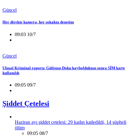
Güncel
Her direkte kamera, her sokakta denetim
09:03 10/7
Güncel
Ulusal Kriminal raporu: Gülistan Doku kaybolduktan sonra SİM kartı
kullanıldı
09:05 09/7
Şiddet Çetelesi
Haziran ayı şiddet çetelesi: 29 kadın katledildi, 14 şüpheli
ölüm
09:05 08/7