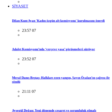
SİYASET
Dilan Kunt Ayan 'Kadın özgün alt komisyonu' kurulmasını önerdi
23:57 07
Adalet Komisyonu’nda ‘çerçeve yasa’ görüşmeleri sürüyor
23:52 07
Meral Danış Beştaş: Halkları ezen yangın, Sayın Öcalan’ın çağrısı ile
söndü
21:11 07
Ayşegül Doğan: Yeni dönemde cesaret ve sorumluluk olmalı