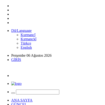
Dil/Language
Kurmancî
Kırmanckî
Türkçe
Englısh
Perşembe 06 Ağustos 2026
GİRİŞ
ANA SAYFA
GÜNCEL