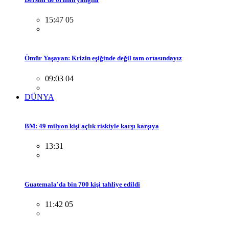
15:47 05
Ömür Yaşayan: Krizin eşiğinde değil tam ortasındayız
09:03 04
DÜNYA
BM: 49 milyon kişi açlık riskiyle karşı karşıya
13:31
Guatemala'da bin 700 kişi tahliye edildi
11:42 05