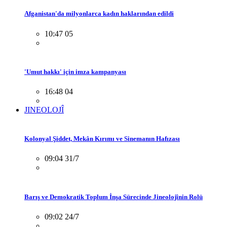
Afganistan'da milyonlarca kadın haklarından edildi
10:47 05
'Umut hakkı' için imza kampanyası
16:48 04
JINEOLOJÎ
Kolonyal Şiddet, Mekân Kırımı ve Sinemanın Hafızası
09:04 31/7
Barış ve Demokratik Toplum İnşa Sürecinde Jineolojînin Rolü
09:02 24/7