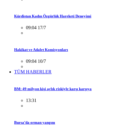
Kürdistan Kadın Özgürlük Hareketi Deneyimi
09:04 17/7
Hakikat ve Adalet Komisyonları
09:04 10/7
TÜM HABERLER
BM: 49 milyon kişi açlık riskiyle karşı karşıya
13:31
Bursa’da orman yangını