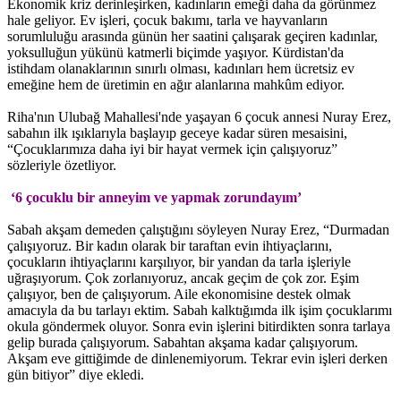
Ekonomik kriz derinleşirken, kadınların emeği daha da görünmez
hale geliyor. Ev işleri, çocuk bakımı, tarla ve hayvanların
sorumluluğu arasında günün her saatini çalışarak geçiren kadınlar,
yoksulluğun yükünü katmerli biçimde yaşıyor. Kürdistan'da
istihdam olanaklarının sınırlı olması, kadınları hem ücretsiz ev
emeğine hem de üretimin en ağır alanlarına mahkûm ediyor.
Riha'nın Ulubağ Mahallesi'nde yaşayan 6 çocuk annesi Nuray Erez,
sabahın ilk ışıklarıyla başlayıp geceye kadar süren mesaisini,
“Çocuklarımıza daha iyi bir hayat vermek için çalışıyoruz”
sözleriyle özetliyor.
‘6 çocuklu bir anneyim ve yapmak zorundayım’
Sabah akşam demeden çalıştığını söyleyen Nuray Erez, “Durmadan
çalışıyoruz. Bir kadın olarak bir taraftan evin ihtiyaçlarını,
çocukların ihtiyaçlarını karşılıyor, bir yandan da tarla işleriyle
uğraşıyorum. Çok zorlanıyoruz, ancak geçim de çok zor. Eşim
çalışıyor, ben de çalışıyorum. Aile ekonomisine destek olmak
amacıyla da bu tarlayı ektim. Sabah kalktığımda ilk işim çocuklarımı
okula göndermek oluyor. Sonra evin işlerini bitirdikten sonra tarlaya
gelip burada çalışıyorum. Sabahtan akşama kadar çalışıyorum.
Akşam eve gittiğimde de dinlenemiyorum. Tekrar evin işleri derken
gün bitiyor” diye ekledi.