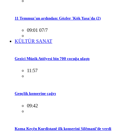
11 Temmuz'un ardından: Gözler 'Kök Yasa'da (2)
09:01 07/7
KÜLTÜR SANAT
Gezici Müzik Atölyesi bin 700 çocuğa ulaştı
11:57
Gençlik konserine çağrı
09:42
Koma Keçên Kurdistanê ilk konserini Silêmanî’de verdi