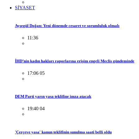
SİYASET
Ayşegül Doğan: Yeni dönemde cesaret ve sorumluluk olmalı
11:36
İHD’nin kadın hakları raporlarına erişim engeli Meclis gündeminde
17:06 05
DEM Parti yarın yasa teklifine imza atacak
19:40 04
'Çerçeve yasa' kanun teklifinin sunulma saati belli oldu