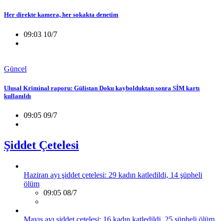
Her direkte kamera, her sokakta denetim
09:03 10/7
Güncel
Ulusal Kriminal raporu: Gülistan Doku kaybolduktan sonra SİM kartı
kullanıldı
09:05 09/7
Şiddet Çetelesi
Haziran ayı şiddet çetelesi: 29 kadın katledildi, 14 şüpheli
ölüm
09:05 08/7
Mayıs ayı şiddet çetelesi: 16 kadın katledildi, 25 şüpheli ölüm