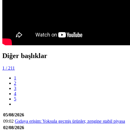
Diğer başlıklar
1
/ 211
1
2
3
4
5
05/08/2026
09:02
Gıdaya erişim: Yoksula geçmiş ürünler, zengine stabil piyasa
02/08/2026