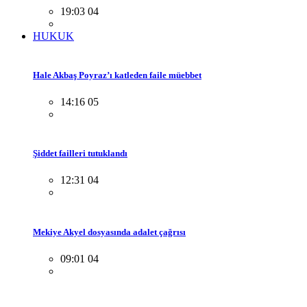
19:03 04
HUKUK
Hale Akbaş Poyraz’ı katleden faile müebbet
14:16 05
Şiddet failleri tutuklandı
12:31 04
Mekiye Akyel dosyasında adalet çağrısı
09:01 04