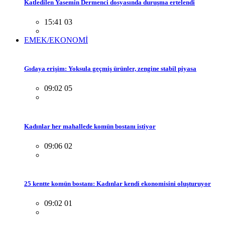
Katledilen Yasemin Dermenci dosyasında duruşma ertelendi
15:41 03
EMEK/EKONOMİ
Gıdaya erişim: Yoksula geçmiş ürünler, zengine stabil piyasa
09:02 05
Kadınlar her mahallede komün bostanı istiyor
09:06 02
25 kentte komün bostanı: Kadınlar kendi ekonomisini oluşturuyor
09:02 01