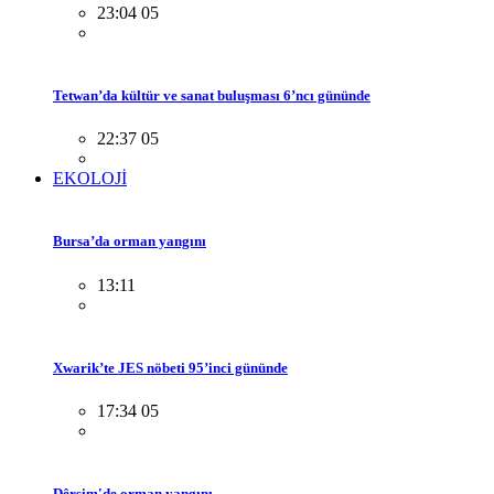
23:04 05
Tetwan’da kültür ve sanat buluşması 6’ncı gününde
22:37 05
EKOLOJİ
Bursa’da orman yangını
13:11
Xwarik’te JES nöbeti 95’inci gününde
17:34 05
Dêrsim'de orman yangını