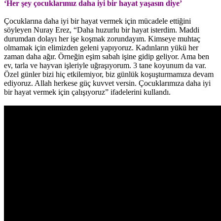
‘Her şey çocuklarımız daha iyi bir hayat yaşasın diye’
Çocuklarına daha iyi bir hayat vermek için mücadele ettiğini
söyleyen Nuray Erez, “Daha huzurlu bir hayat isterdim. Maddi
durumdan dolayı her işe koşmak zorundayım. Kimseye muhtaç
olmamak için elimizden geleni yapıyoruz. Kadınların yükü her
zaman daha ağır. Örneğin eşim sabah işine gidip geliyor. Ama ben
ev, tarla ve hayvan işleriyle uğraşıyorum. 3 tane koyunum da var.
Özel günler bizi hiç etkilemiyor, biz günlük koşuşturmamıza devam
ediyoruz. Allah herkese güç kuvvet versin. Çocuklarımıza daha iyi
bir hayat vermek için çalışıyoruz” ifadelerini kullandı.