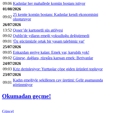
09:06
Kadınlar her mahallede komün bostanı istiyor
01/08/2026
25 kentte komün bostanı: Kadınlar kendi ekonomisini
09:02
oluşturuyor
26/07/2026
13:52
Qoser’de kartonetli süs atölyesi
09:02
Qubîn'de yılların emeği yoksulluğu değiştirmedi
09:01
'Öz gücümüzle ortak bir yaşam talebimiz var'
25/07/2026
09:05
Enkazdan geriye kalan: Emek var, karşılığı yok!
09:02
Güneşe, dağlara, rüzgâra karışan emek: Berivanlar
24/07/2026
09:03
Kriz derinleşiyor: Yurttaşlar çöpe giden ürünleri topluyor
23/07/2026
Kadın emeğiyle şekillenen çay üretimi: Gelir aşamasında
09:01
görünmüyor
Okumadan geçme!
Güncel