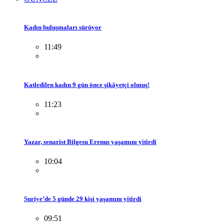
Kadın buluşmaları sürüyor
11:49
Katledilen kadın 9 gün önce şikâyetçi olmuş!
11:23
Yazar, senarist Bilgesu Erenus yaşamını yitirdi
10:04
Suriye’de 5 günde 29 kişi yaşamını yitirdi
09:51