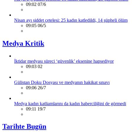
09:02 07/6
Nisan ayı şiddet çetelesi: 25 kadın katledildi, 14 şüpheli ölüm
09:05 06/5
Medya Kritik
İktidar medyası süreci ‘güvenlik’ eksenine hapsediyor
09:03 02
Gülistan Doku Dosyası ve medyanın hakikat sınavı
09:06 26/7
Medya kadın katliamlarını da kadın haberciliğini de görmedi
09:11 19/7
Tarihte Bugün