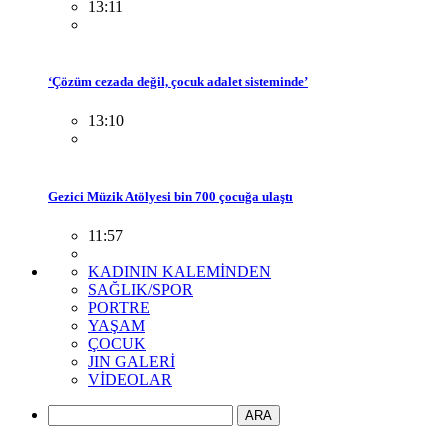
13:11
‘Çözüm cezada değil, çocuk adalet sisteminde’
13:10
Gezici Müzik Atölyesi bin 700 çocuğa ulaştı
11:57
KADININ KALEMİNDEN
SAĞLIK/SPOR
PORTRE
YAŞAM
ÇOCUK
JIN GALERİ
VİDEOLAR
ARA