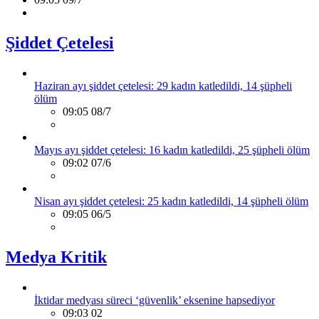
Şiddet Çetelesi
Haziran ayı şiddet çetelesi: 29 kadın katledildi, 14 şüpheli
ölüm
09:05 08/7
Mayıs ayı şiddet çetelesi: 16 kadın katledildi, 25 şüpheli ölüm
09:02 07/6
Nisan ayı şiddet çetelesi: 25 kadın katledildi, 14 şüpheli ölüm
09:05 06/5
Medya Kritik
İktidar medyası süreci ‘güvenlik’ eksenine hapsediyor
09:03 02