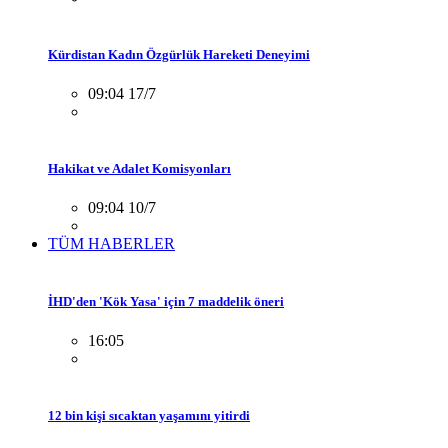
Kürdistan Kadın Özgürlük Hareketi Deneyimi
09:04 17/7
Hakikat ve Adalet Komisyonları
09:04 10/7
TÜM HABERLER
İHD'den 'Kök Yasa' için 7 maddelik öneri
16:05
12 bin kişi sıcaktan yaşamını yitirdi