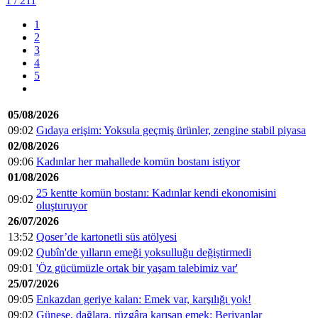
1
/ 211
1
2
3
4
5
05/08/2026
09:02
Gıdaya erişim: Yoksula geçmiş ürünler, zengine stabil piyasa
02/08/2026
09:06
Kadınlar her mahallede komün bostanı istiyor
01/08/2026
25 kentte komün bostanı: Kadınlar kendi ekonomisini
09:02
oluşturuyor
26/07/2026
13:52
Qoser’de kartonetli süs atölyesi
09:02
Qubîn'de yılların emeği yoksulluğu değiştirmedi
09:01
'Öz gücümüzle ortak bir yaşam talebimiz var'
25/07/2026
09:05
Enkazdan geriye kalan: Emek var, karşılığı yok!
09:02
Güneşe, dağlara, rüzgâra karışan emek: Berivanlar