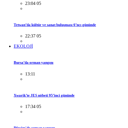
23:04 05
Tetwan’da kültür ve sanat buluşması 6’ncı gününde
22:37 05
EKOLOJİ
Bursa’da orman yangını
13:11
Xwarik’te JES nöbeti 95’inci gününde
17:34 05
Dêrsim'de orman yangını