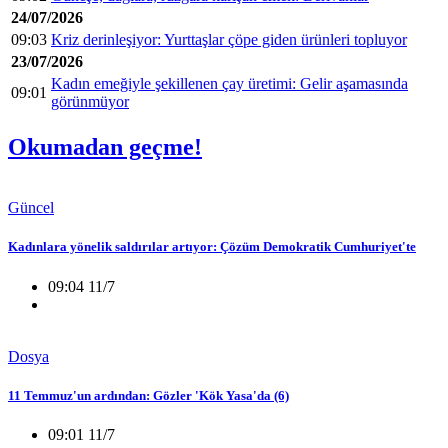
24/07/2026
09:03
Kriz derinleşiyor: Yurttaşlar çöpe giden ürünleri topluyor
23/07/2026
Kadın emeğiyle şekillenen çay üretimi: Gelir aşamasında
09:01
görünmüyor
Okumadan geçme!
Güncel
Kadınlara yönelik saldırılar artıyor: Çözüm Demokratik Cumhuriyet'te
09:04 11/7
Dosya
11 Temmuz'un ardından: Gözler 'Kök Yasa'da (6)
09:01 11/7