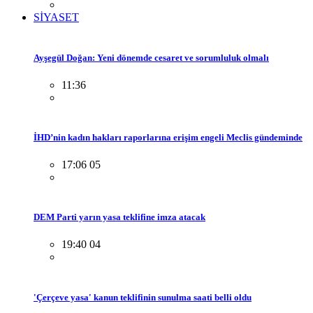
SİYASET
Ayşegül Doğan: Yeni dönemde cesaret ve sorumluluk olmalı
11:36
İHD’nin kadın hakları raporlarına erişim engeli Meclis gündeminde
17:06 05
DEM Parti yarın yasa teklifine imza atacak
19:40 04
'Çerçeve yasa' kanun teklifinin sunulma saati belli oldu