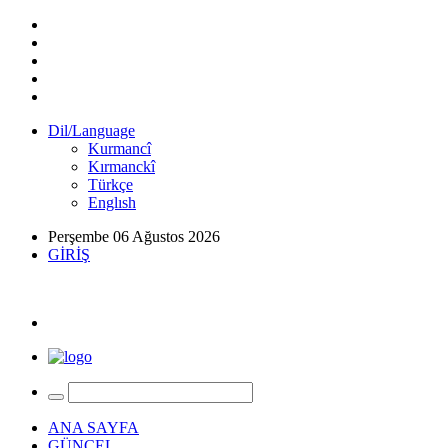
Dil/Language
Kurmancî
Kırmanckî
Türkçe
Englısh
Perşembe 06 Ağustos 2026
GİRİŞ
ANA SAYFA
GÜNCEL