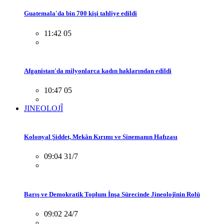
Guatemala'da bin 700 kişi tahliye edildi
11:42 05
Afganistan'da milyonlarca kadın haklarından edildi
10:47 05
JINEOLOJÎ
Kolonyal Şiddet, Mekân Kırımı ve Sinemanın Hafızası
09:04 31/7
Barış ve Demokratik Toplum İnşa Sürecinde Jineolojînin Rolü
09:02 24/7