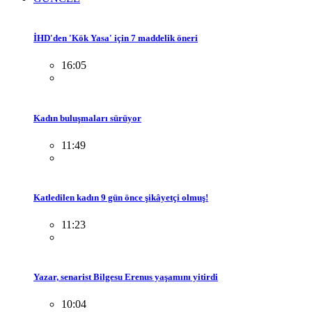
İHD'den 'Kök Yasa' için 7 maddelik öneri
16:05
Kadın buluşmaları sürüyor
11:49
Katledilen kadın 9 gün önce şikâyetçi olmuş!
11:23
Yazar, senarist Bilgesu Erenus yaşamını yitirdi
10:04