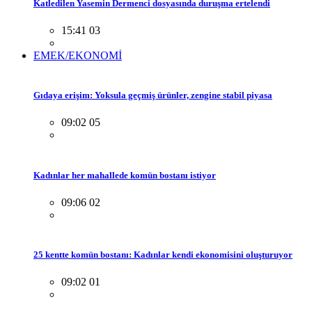
Katledilen Yasemin Dermenci dosyasında duruşma ertelendi
15:41 03
EMEK/EKONOMİ
Gıdaya erişim: Yoksula geçmiş ürünler, zengine stabil piyasa
09:02 05
Kadınlar her mahallede komün bostanı istiyor
09:06 02
25 kentte komün bostanı: Kadınlar kendi ekonomisini oluşturuyor
09:02 01