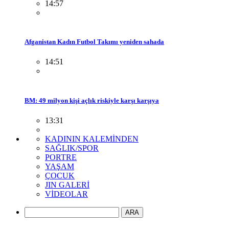
14:57
Afganistan Kadın Futbol Takımı yeniden sahada
14:51
BM: 49 milyon kişi açlık riskiyle karşı karşıya
13:31
KADININ KALEMİNDEN
SAĞLIK/SPOR
PORTRE
YAŞAM
ÇOCUK
JIN GALERİ
VİDEOLAR
ARA