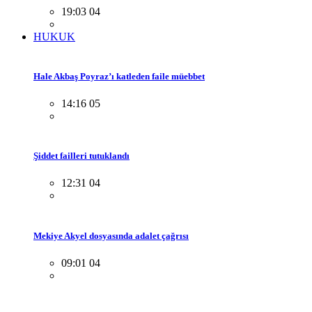
19:03 04
HUKUK
Hale Akbaş Poyraz’ı katleden faile müebbet
14:16 05
Şiddet failleri tutuklandı
12:31 04
Mekiye Akyel dosyasında adalet çağrısı
09:01 04