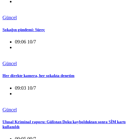
Güncel
Sokağın gündemi: Süreç
09:06 10/7
Güncel
Her direkte kamera, her sokakta denetim
09:03 10/7
Güncel
Ulusal Kriminal raporu: Gülistan Doku kaybolduktan sonra SİM kartı
kullanıldı
09:05 09/7