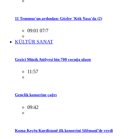
11 Temmuz'un ardından: Gözler 'Kök Yasa'da (2)
09:01 07/7
KÜLTÜR SANAT
Gezici Müzik Atölyesi bin 700 çocuğa ulaştı
11:57
Gençlik konserine çağrı
09:42
Koma Keçên Kurdistanê ilk konserini Silêmanî’de verdi