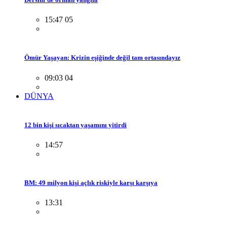
15:47 05
Ömür Yaşayan: Krizin eşiğinde değil tam ortasındayız
09:03 04
DÜNYA
12 bin kişi sıcaktan yaşamını yitirdi
14:57
BM: 49 milyon kişi açlık riskiyle karşı karşıya
13:31