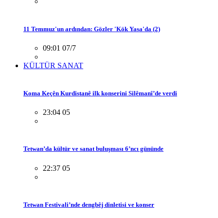
11 Temmuz'un ardından: Gözler 'Kök Yasa'da (2)
09:01 07/7
KÜLTÜR SANAT
Koma Keçên Kurdistanê ilk konserini Silêmanî’de verdi
23:04 05
Tetwan’da kültür ve sanat buluşması 6’ncı gününde
22:37 05
Tetwan Festivali’nde dengbêj dinletisi ve konser