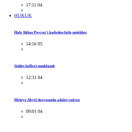
17:11 04
HUKUK
Hale Akbaş Poyraz’ı katleden faile müebbet
14:16 05
Şiddet failleri tutuklandı
12:31 04
Mekiye Akyel dosyasında adalet çağrısı
09:01 04