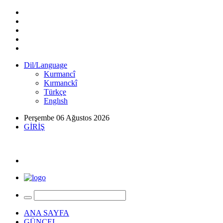
Dil/Language
Kurmancî
Kırmanckî
Türkçe
Englısh
Perşembe 06 Ağustos 2026
GİRİŞ
ANA SAYFA
GÜNCEL