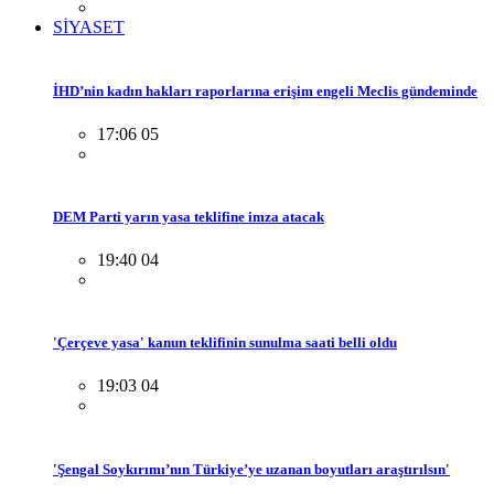
SİYASET
İHD’nin kadın hakları raporlarına erişim engeli Meclis gündeminde
17:06 05
DEM Parti yarın yasa teklifine imza atacak
19:40 04
'Çerçeve yasa' kanun teklifinin sunulma saati belli oldu
19:03 04
'Şengal Soykırımı’nın Türkiye’ye uzanan boyutları araştırılsın'