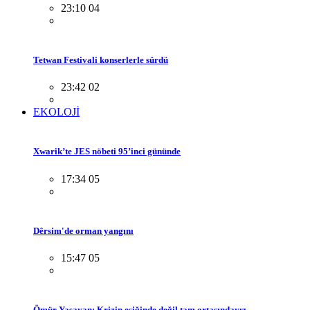
23:10 04
Tetwan Festivali konserlerle sürdü
23:42 02
EKOLOJİ
Xwarik’te JES nöbeti 95’inci gününde
17:34 05
Dêrsim'de orman yangını
15:47 05
Ömür Yaşayan: Krizin eşiğinde değil tam ortasındayız