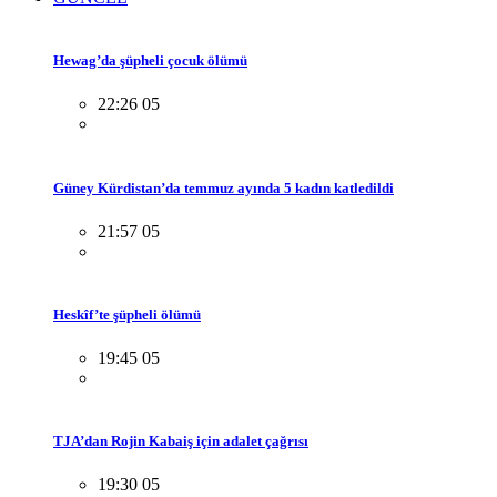
Hewag’da şüpheli çocuk ölümü
22:26 05
Güney Kürdistan’da temmuz ayında 5 kadın katledildi
21:57 05
Heskîf’te şüpheli ölümü
19:45 05
TJA’dan Rojin Kabaiş için adalet çağrısı
19:30 05