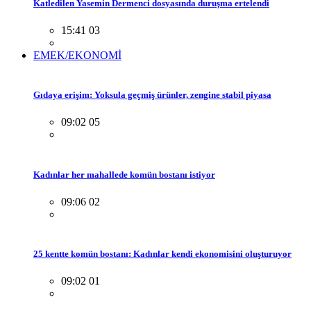
Katledilen Yasemin Dermenci dosyasında duruşma ertelendi
15:41 03
EMEK/EKONOMİ
Gıdaya erişim: Yoksula geçmiş ürünler, zengine stabil piyasa
09:02 05
Kadınlar her mahallede komün bostanı istiyor
09:06 02
25 kentte komün bostanı: Kadınlar kendi ekonomisini oluşturuyor
09:02 01