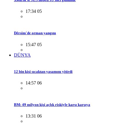
17:34 05
Dêrsim'de orman yangını
15:47 05
DÜNYA
12 bin kişi sıcaktan yaşamını yitirdi
14:57 06
BM: 49 milyon kişi açlık riskiyle karşı karşıya
13:31 06