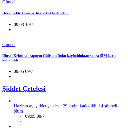
Güncel
Her direkte kamera, her sokakta denetim
09:03 10/7
Güncel
Ulusal Kriminal raporu: Gülistan Doku kaybolduktan sonra SİM kartı
kullanıldı
09:05 09/7
Şiddet Çetelesi
Haziran ayı şiddet çetelesi: 29 kadın katledildi, 14 şüpheli
ölüm
09:05 08/7