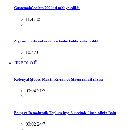
Guatemala'da bin 700 kişi tahliye edildi
11:42 05
Afganistan'da milyonlarca kadın haklarından edildi
10:47 05
JINEOLOJÎ
Kolonyal Şiddet, Mekân Kırımı ve Sinemanın Hafızası
09:04 31/7
Barış ve Demokratik Toplum İnşa Sürecinde Jineolojînin Rolü
09:02 24/7