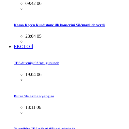
09:42 06
Koma Keçên Kurdistanê ilk konserini Silêmanî’de verdi
23:04 05
EKOLOJİ
JES direnişi 96’ncı gününde
19:04 06
Bursa’da orman yangını
13:11 06
Xwarik’te JES nöbeti 95’inci gününde