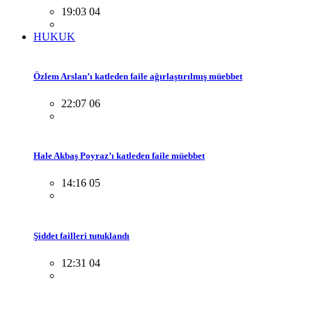
19:03 04
HUKUK
Özlem Arslan’ı katleden faile ağırlaştırılmış müebbet
22:07 06
Hale Akbaş Poyraz’ı katleden faile müebbet
14:16 05
Şiddet failleri tutuklandı
12:31 04