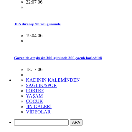
22:07 06
JES direnişi 96’ncı gününde
19:04 06
Gazze’de ateşkesin 300 gününde 300 çocuk katledildi
18:17 06
KADININ KALEMİNDEN
SAĞLIK/SPOR
PORTRE
YAŞAM
ÇOCUK
JIN GALERİ
VİDEOLAR
ARA