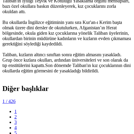
Taliban'ın İyiliği Teşvik ve Kötülüğü Yasaklama örgütü mensupları,
bazı özel okullara baskın düzenleyerek, kız çocuklarını zorla
okuldan attı.
Bu okullarda İngilizce eğitiminin yanı sıra Kur'an-ı Kerim başta
olmak üzere dini dersler de okutulurken, Afganistan’ın Herat
bölgesinde, okula giden kız çocuklarına yönelik Taliban üyelerinin,
okullardan birinin müdürüne kadınların ve kızların evden çıkmaması
gerektiğini söylediği kaydedildi.
Taliban, kızların altıncı sınıftan sonra eğitim almasını yasakladı.
Grup önce kızlara okulları, ardından üniversiteleri ve son olarak da
tıp enstitülerini kapattı.Son dönemde Taliban'ın kız çocuklarının dini
okullarda eğitim görmesini de yasakladığı bildirildi.
Diğer başlıklar
1
/ 426
1
2
3
4
5