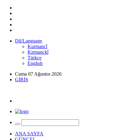
Dil/Language
Kurmancî
Kırmanckî
Türkçe
Englısh
Cuma 07 Ağustos 2026
GİRİŞ
ANA SAYFA
GÜNCEL