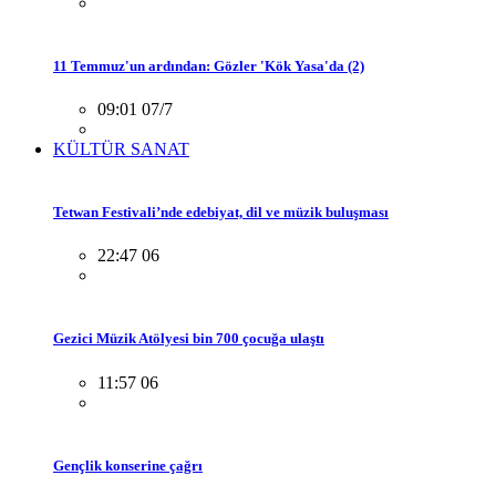
11 Temmuz'un ardından: Gözler 'Kök Yasa'da (2)
09:01 07/7
KÜLTÜR SANAT
Tetwan Festivali’nde edebiyat, dil ve müzik buluşması
22:47 06
Gezici Müzik Atölyesi bin 700 çocuğa ulaştı
11:57 06
Gençlik konserine çağrı