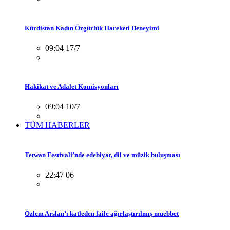
Kürdistan Kadın Özgürlük Hareketi Deneyimi
09:04 17/7
Hakikat ve Adalet Komisyonları
09:04 10/7
TÜM HABERLER
Tetwan Festivali’nde edebiyat, dil ve müzik buluşması
22:47 06
Özlem Arslan’ı katleden faile ağırlaştırılmış müebbet