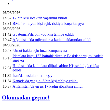
06/08/2026
14:57
12 bin kişi sıcaktan yaşamını yitirdi
13:31
BM: 49 milyon kişi açlık riskiyle karşı karşıya
05/08/2026
11:42
Guatemala'da bin 700 kişi tahliye edildi
10:47
Afganistan'da milyonlarca kadın haklarından edildi
04/08/2026
16:48
'Umut hakkı' için imza kampanyası
İdamlara karşı 132 haftalık direniş: Baskılar arttı, mücadele
13:18
sürüyor
Hindistan'da kadınlara dijital saldırı: Kişisel bilgileri ifşa
12:31
edildi
11:35
İran’da baskılar derinleşiyor
11:34
Kanada'da yangın: 5 bin kişi tahliye edildi
10:37
Afganistan’da en az 17 kadın gözaltına alındı
Okumadan geçme!