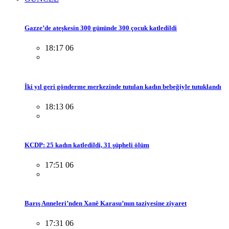
Gazze’de ateşkesin 300 gününde 300 çocuk katledildi
18:17 06
İki yıl geri gönderme merkezinde tutulan kadın bebeğiyle tutuklandı
18:13 06
KCDP: 25 kadın katledildi, 31 şüpheli ölüm
17:51 06
Barış Anneleri’nden Xanê Karasu’nun taziyesine ziyaret
17:31 06