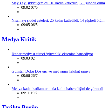
Mayıs ayı şiddet çetelesi: 16 kadın katledildi, 25 şüpheli ölüm
09:02 07/6
Nisan ayı şiddet çetelesi: 25 kadın katledildi, 14 şüpheli ölüm
09:05 06/5
Medya Kritik
İktidar medyası süreci ‘güvenlik’ eksenine hapsediyor
09:03 02
Gülistan Doku Dosyası ve medyanın hakikat sınavı
09:06 26/7
Medya kadın katliamlarını da kadın haberciliğini de görmedi
09:11 19/7
Tarihte Bugün