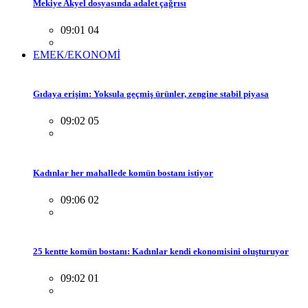
Mekiye Akyel dosyasında adalet çağrısı
09:01 04
EMEK/EKONOMİ
Gıdaya erişim: Yoksula geçmiş ürünler, zengine stabil piyasa
09:02 05
Kadınlar her mahallede komün bostanı istiyor
09:06 02
25 kentte komün bostanı: Kadınlar kendi ekonomisini oluşturuyor
09:02 01