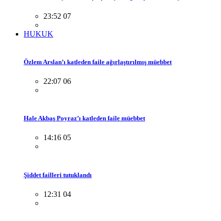
23:52 07
HUKUK
Özlem Arslan’ı katleden faile ağırlaştırılmış müebbet
22:07 06
Hale Akbaş Poyraz’ı katleden faile müebbet
14:16 05
Şiddet failleri tutuklandı
12:31 04