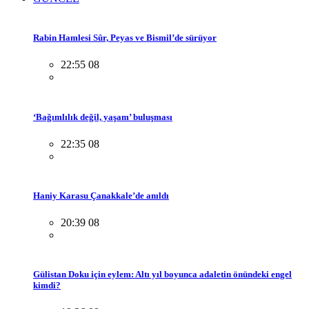
Rabin Hamlesi Sûr, Peyas ve Bismil’de sürüyor
22:55 08
‘Bağımlılık değil, yaşam’ buluşması
22:35 08
Haniy Karasu Çanakkale’de anıldı
20:39 08
Gülistan Doku için eylem: Altı yıl boyunca adaletin önündeki engel
kimdi?