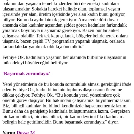
bakımından yaşanan temel krizlerden biri de emekçi kadınlara
ulaşamamaktır. Sokakta hareket halinde olan, toplumsal yaşam
içerisinde yer alan, üretim içerisinde yer alan kadın bunu görüyor,
biliyor. Bunu da aydınlatmak gerekiyor. Ama evde dört duvar
arasında olan kadınlar açısından şiddet gören kadınlara farkındalık
yaratmak boyutuyla ulaşmamız gerekiyor. Bazen bunlar anket
çalışması olabilir. Tek tek kapı çalarak, bölgeler belirlenerek onlara
ulaşmak, bazen çeşitli TV programları yaparak ulaşmak, oralarda
farkındalıklar yaratmak oldukça önemlidir.”
Fethiye Ok, kadınların yaşamın her alanında birbirine ulaşmasının
mücadeleyi büyüteceğini belirtiyor.
‘Başarmak zorundayız’
Yerel yönetimlerin de bu konuda sorumluluk alması gerektiğini ifade
eden Fethiye Ok, kadın bilincinin toplumsallaşmasının önemine
dikkat çekiyor. Fethiye Ok, “Bu konuda yerel yönetimlere çok
önemli görev düşüyor. Bu bakımdan çalışmamızı büyütmemiz lazım.
Biz, bilinçli kadınlar, bu bilinci kendimizde hapsetmememiz lazım.
Bunu daha da genişletip kadınlarla buluşturmamız lazım. Gerçekten
bir kadın bilinci, bir cins bilinci, bir kadın devrimi fikri kadınlarda
belirgin hale getirilmelidir. Bunu başarmak zorundayız” diyor.
Yarın:
Dosya 13