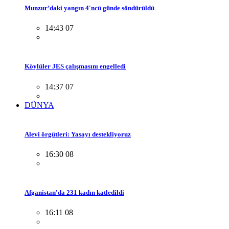
Munzur’daki yangın 4'ncü günde söndürüldü
14:43 07
Köylüler JES çalışmasını engelledi
14:37 07
DÜNYA
Alevi örgütleri: Yasayı destekliyoruz
16:30 08
Afganistan'da 231 kadın katledildi
16:11 08