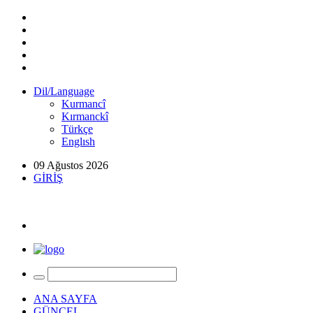
Dil/Language
Kurmancî
Kırmanckî
Türkçe
Englısh
09 Ağustos 2026
GİRİŞ
ANA SAYFA
GÜNCEL