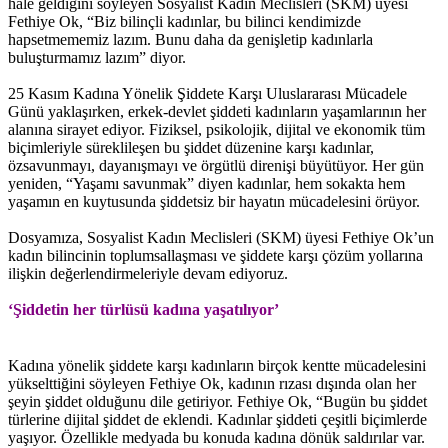
hale geldiğini söyleyen Sosyalist Kadın Meclisleri (SKM) üyesi
Fethiye Ok, “Biz bilinçli kadınlar, bu bilinci kendimizde
hapsetmememiz lazım. Bunu daha da genişletip kadınlarla
buluşturmamız lazım” diyor.
25 Kasım Kadına Yönelik Şiddete Karşı Uluslararası Mücadele
Günü yaklaşırken, erkek-devlet şiddeti kadınların yaşamlarının her
alanına sirayet ediyor. Fiziksel, psikolojik, dijital ve ekonomik tüm
biçimleriyle süreklileşen bu şiddet düzenine karşı kadınlar,
özsavunmayı, dayanışmayı ve örgütlü direnişi büyütüyor. Her gün
yeniden, “Yaşamı savunmak” diyen kadınlar, hem sokakta hem
yaşamın en kuytusunda şiddetsiz bir hayatın mücadelesini örüyor.
Dosyamıza, Sosyalist Kadın Meclisleri (SKM) üyesi Fethiye Ok’un
kadın bilincinin toplumsallaşması ve şiddete karşı çözüm yollarına
ilişkin değerlendirmeleriyle devam ediyoruz.
‘Şiddetin her türlüsü kadına yaşatılıyor’
Kadına yönelik şiddete karşı kadınların birçok kentte mücadelesini
yükselttiğini söyleyen Fethiye Ok, kadının rızası dışında olan her
şeyin şiddet olduğunu dile getiriyor. Fethiye Ok, “Bugün bu şiddet
türlerine dijital şiddet de eklendi. Kadınlar şiddeti çeşitli biçimlerde
yaşıyor. Özellikle medyada bu konuda kadına dönük saldırılar var.