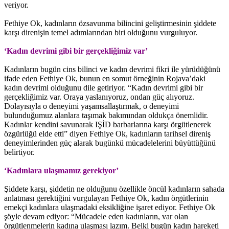
veriyor.
Fethiye Ok, kadınların özsavunma bilincini geliştirmesinin şiddete
karşı direnişin temel adımlarından biri olduğunu vurguluyor.
‘Kadın devrimi gibi bir gerçekliğimiz var’
Kadınların bugün cins bilinci ve kadın devrimi fikri ile yürüdüğünü
ifade eden Fethiye Ok, bunun en somut örneğinin Rojava’daki
kadın devrimi olduğunu dile getiriyor. “Kadın devrimi gibi bir
gerçekliğimiz var. Oraya yaslanıyoruz, ondan güç alıyoruz.
Dolayısıyla o deneyimi yaşamsallaştırmak, o deneyimi
bulunduğumuz alanlara taşımak bakımından oldukça önemlidir.
Kadınlar kendini savunarak IŞİD barbarlarına karşı örgütlenerek
özgürlüğü elde etti” diyen Fethiye Ok, kadınların tarihsel direniş
deneyimlerinden güç alarak bugünkü mücadelelerini büyüttüğünü
belirtiyor.
‘Kadınlara ulaşmamız gerekiyor’
Şiddete karşı, şiddetin ne olduğunu özellikle öncül kadınların sahada
anlatması gerektiğini vurgulayan Fethiye Ok, kadın örgütlerinin
emekçi kadınlara ulaşmadaki eksikliğine işaret ediyor. Fethiye Ok
şöyle devam ediyor: “Mücadele eden kadınların, var olan
örgütlenmelerin kadına ulaşması lazım. Belki bugün kadın hareketi