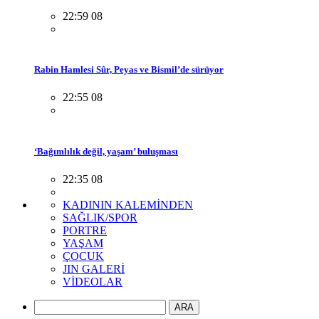
22:59 08
Rabin Hamlesi Sûr, Peyas ve Bismil’de sürüyor
22:55 08
‘Bağımlılık değil, yaşam’ buluşması
22:35 08
KADININ KALEMİNDEN
SAĞLIK/SPOR
PORTRE
YAŞAM
ÇOCUK
JIN GALERİ
VİDEOLAR
ARA