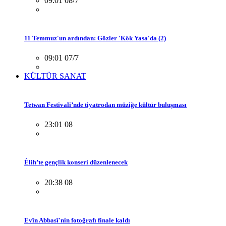
09:01 08/7
11 Temmuz'un ardından: Gözler 'Kök Yasa'da (2)
09:01 07/7
KÜLTÜR SANAT
Tetwan Festivali’nde tiyatrodan müziğe kültür buluşması
23:01 08
Êlih’te gençlik konseri düzenlenecek
20:38 08
Evîn Abbasî'nin fotoğrafı finale kaldı