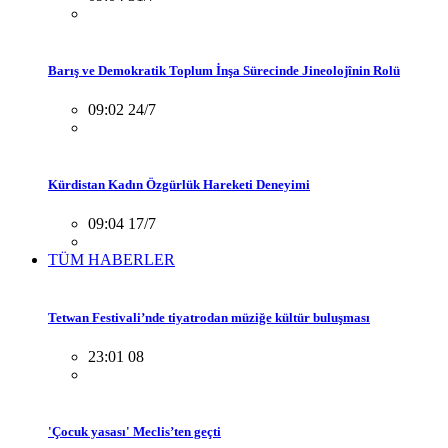
Barış ve Demokratik Toplum İnşa Sürecinde Jineolojînin Rolü
09:02 24/7
Kürdistan Kadın Özgürlük Hareketi Deneyimi
09:04 17/7
TÜM HABERLER
Tetwan Festivali’nde tiyatrodan müziğe kültür buluşması
23:01 08
'Çocuk yasası' Meclis’ten geçti