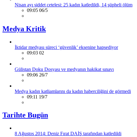
Nisan ayı şiddet çetelesi: 25 kadın katledildi, 14 şüpheli ölüm
09:05 06/5
Medya Kritik
İktidar medyası süreci ‘güvenlik’ eksenine hapsediyor
09:03 02
Gülistan Doku Dosyası ve medyanın hakikat sınavı
09:06 26/7
Medya kadın katliamlarını da kadın haberciliğini de görmedi
09:11 19/7
Tarihte Bugün
8 Ağustos 2014: Deniz Fırat DAİŞ tarafından katledildi