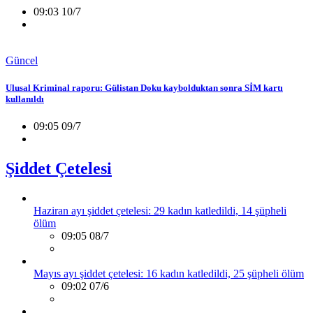
09:03 10/7
Güncel
Ulusal Kriminal raporu: Gülistan Doku kaybolduktan sonra SİM kartı
kullanıldı
09:05 09/7
Şiddet Çetelesi
Haziran ayı şiddet çetelesi: 29 kadın katledildi, 14 şüpheli
ölüm
09:05 08/7
Mayıs ayı şiddet çetelesi: 16 kadın katledildi, 25 şüpheli ölüm
09:02 07/6