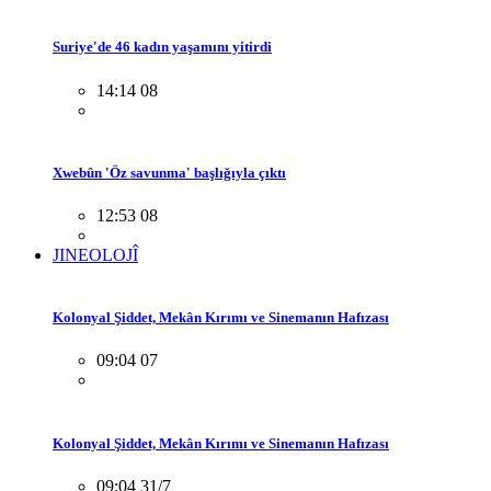
Suriye'de 46 kadın yaşamını yitirdi
14:14 08
Xwebûn 'Öz savunma' başlığıyla çıktı
12:53 08
JINEOLOJÎ
Kolonyal Şiddet, Mekân Kırımı ve Sinemanın Hafızası
09:04 07
Kolonyal Şiddet, Mekân Kırımı ve Sinemanın Hafızası
09:04 31/7