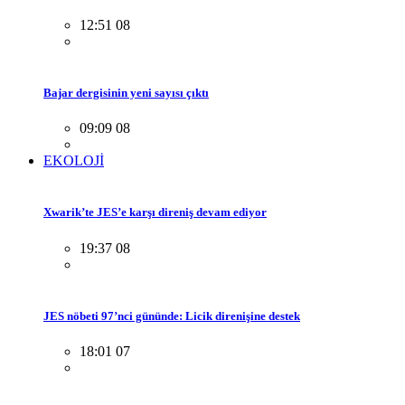
12:51 08
Bajar dergisinin yeni sayısı çıktı
09:09 08
EKOLOJİ
Xwarik’te JES’e karşı direniş devam ediyor
19:37 08
JES nöbeti 97’nci gününde: Licik direnişine destek
18:01 07