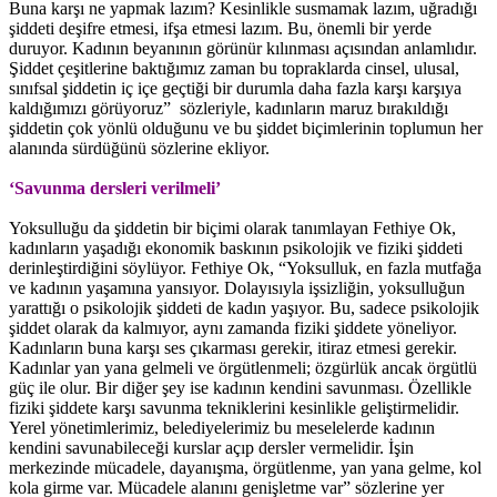
Buna karşı ne yapmak lazım? Kesinlikle susmamak lazım, uğradığı
şiddeti deşifre etmesi, ifşa etmesi lazım. Bu, önemli bir yerde
duruyor. Kadının beyanının görünür kılınması açısından anlamlıdır.
Şiddet çeşitlerine baktığımız zaman bu topraklarda cinsel, ulusal,
sınıfsal şiddetin iç içe geçtiği bir durumla daha fazla karşı karşıya
kaldığımızı görüyoruz” sözleriyle, kadınların maruz bırakıldığı
şiddetin çok yönlü olduğunu ve bu şiddet biçimlerinin toplumun her
alanında sürdüğünü sözlerine ekliyor.
‘Savunma dersleri verilmeli’
Yoksulluğu da şiddetin bir biçimi olarak tanımlayan Fethiye Ok,
kadınların yaşadığı ekonomik baskının psikolojik ve fiziki şiddeti
derinleştirdiğini söylüyor. Fethiye Ok, “Yoksulluk, en fazla mutfağa
ve kadının yaşamına yansıyor. Dolayısıyla işsizliğin, yoksulluğun
yarattığı o psikolojik şiddeti de kadın yaşıyor. Bu, sadece psikolojik
şiddet olarak da kalmıyor, aynı zamanda fiziki şiddete yöneliyor.
Kadınların buna karşı ses çıkarması gerekir, itiraz etmesi gerekir.
Kadınlar yan yana gelmeli ve örgütlenmeli; özgürlük ancak örgütlü
güç ile olur. Bir diğer şey ise kadının kendini savunması. Özellikle
fiziki şiddete karşı savunma tekniklerini kesinlikle geliştirmelidir.
Yerel yönetimlerimiz, belediyelerimiz bu meselelerde kadının
kendini savunabileceği kurslar açıp dersler vermelidir. İşin
merkezinde mücadele, dayanışma, örgütlenme, yan yana gelme, kol
kola girme var. Mücadele alanını genişletme var” sözlerine yer