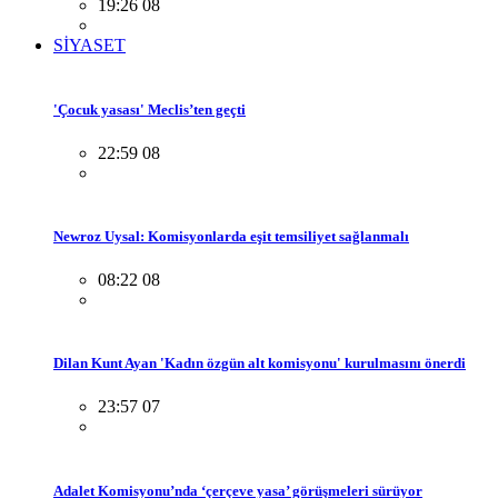
19:26 08
SİYASET
'Çocuk yasası' Meclis’ten geçti
22:59 08
Newroz Uysal: Komisyonlarda eşit temsiliyet sağlanmalı
08:22 08
Dilan Kunt Ayan 'Kadın özgün alt komisyonu' kurulmasını önerdi
23:57 07
Adalet Komisyonu’nda ‘çerçeve yasa’ görüşmeleri sürüyor