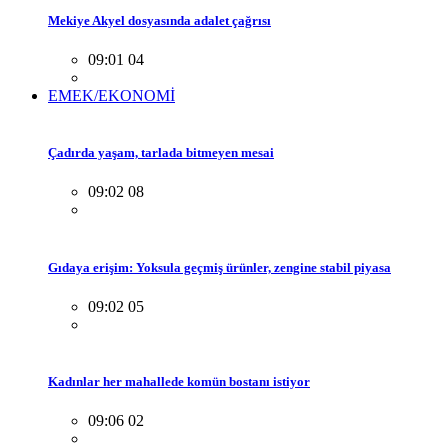
Mekiye Akyel dosyasında adalet çağrısı
09:01 04
EMEK/EKONOMİ
Çadırda yaşam, tarlada bitmeyen mesai
09:02 08
Gıdaya erişim: Yoksula geçmiş ürünler, zengine stabil piyasa
09:02 05
Kadınlar her mahallede komün bostanı istiyor
09:06 02