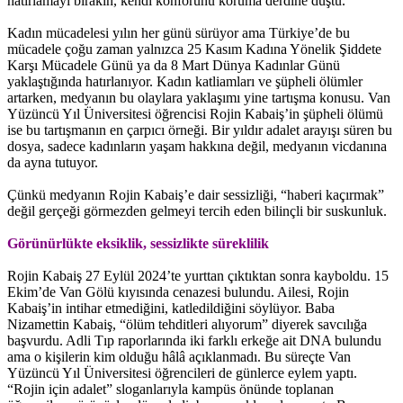
hatırlamayı bırakın, kendi konforunu koruma derdine düştü.
Kadın mücadelesi yılın her günü sürüyor ama Türkiye’de bu
mücadele çoğu zaman yalnızca 25 Kasım Kadına Yönelik Şiddete
Karşı Mücadele Günü ya da 8 Mart Dünya Kadınlar Günü
yaklaştığında hatırlanıyor. Kadın katliamları ve şüpheli ölümler
artarken, medyanın bu olaylara yaklaşımı yine tartışma konusu. Van
Yüzüncü Yıl Üniversitesi öğrencisi Rojin Kabaiş’in şüpheli ölümü
ise bu tartışmanın en çarpıcı örneği. Bir yıldır adalet arayışı süren bu
dosya, sadece kadınların yaşam hakkına değil, medyanın vicdanına
da ayna tutuyor.
Çünkü medyanın Rojin Kabaiş’e dair sessizliği, “haberi kaçırmak”
değil gerçeği görmezden gelmeyi tercih eden bilinçli bir suskunluk.
Görünürlükte eksiklik, sessizlikte süreklilik
Rojin Kabaiş 27 Eylül 2024’te yurttan çıktıktan sonra kayboldu. 15
Ekim’de Van Gölü kıyısında cenazesi bulundu. Ailesi, Rojin
Kabaiş’in intihar etmediğini, katledildiğini söylüyor. Baba
Nizamettin Kabaiş, “ölüm tehditleri alıyorum” diyerek savcılığa
başvurdu. Adli Tıp raporlarında iki farklı erkeğe ait DNA bulundu
ama o kişilerin kim olduğu hâlâ açıklanmadı. Bu süreçte Van
Yüzüncü Yıl Üniversitesi öğrencileri de günlerce eylem yaptı.
“Rojin için adalet” sloganlarıyla kampüs önünde toplanan