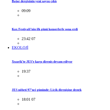
Bajar dergisinin yeni sayısı çıktı
09:09
Kox Festivali’nin ilk günü konserlerle sona erdi
23:42 07
EKOLOJİ
Xwarik’te JES’e karşı direniş devam ediyor
19:37
JES nöbeti 97’nci gününde: Licik direnişine destek
18:01 07