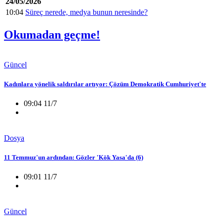
24/05/2026
10:04
Süreç nerede, medya bunun neresinde?
Okumadan geçme!
Güncel
Kadınlara yönelik saldırılar artıyor: Çözüm Demokratik Cumhuriyet'te
09:04 11/7
Dosya
11 Temmuz'un ardından: Gözler 'Kök Yasa'da (6)
09:01 11/7
Güncel