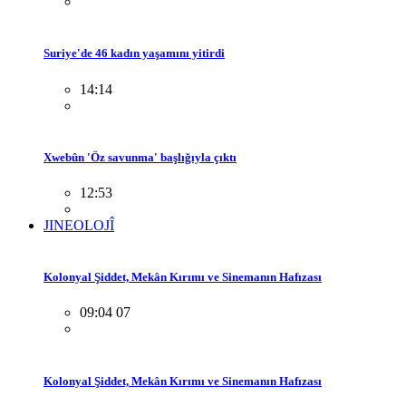
Suriye'de 46 kadın yaşamını yitirdi
14:14
Xwebûn 'Öz savunma' başlığıyla çıktı
12:53
JINEOLOJÎ
Kolonyal Şiddet, Mekân Kırımı ve Sinemanın Hafızası
09:04 07
Kolonyal Şiddet, Mekân Kırımı ve Sinemanın Hafızası