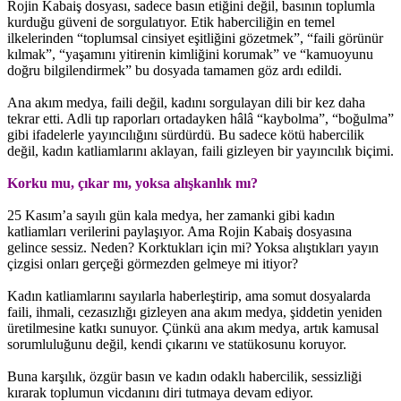
Rojin Kabaiş dosyası, sadece basın etiğini değil, basının toplumla
kurduğu güveni de sorgulatıyor. Etik haberciliğin en temel
ilkelerinden “toplumsal cinsiyet eşitliğini gözetmek”, “faili görünür
kılmak”, “yaşamını yitirenin kimliğini korumak” ve “kamuoyunu
doğru bilgilendirmek” bu dosyada tamamen göz ardı edildi.
Ana akım medya, faili değil, kadını sorgulayan dili bir kez daha
tekrar etti. Adli tıp raporları ortadayken hâlâ “kaybolma”, “boğulma”
gibi ifadelerle yayıncılığını sürdürdü. Bu sadece kötü habercilik
değil, kadın katliamlarını aklayan, faili gizleyen bir yayıncılık biçimi.
Korku mu, çıkar mı, yoksa alışkanlık mı?
25 Kasım’a sayılı gün kala medya, her zamanki gibi kadın
katliamları verilerini paylaşıyor. Ama Rojin Kabaiş dosyasına
gelince sessiz. Neden? Korktukları için mi? Yoksa alıştıkları yayın
çizgisi onları gerçeği görmezden gelmeye mi itiyor?
Kadın katliamlarını sayılarla haberleştirip, ama somut dosyalarda
faili, ihmali, cezasızlığı gizleyen ana akım medya, şiddetin yeniden
üretilmesine katkı sunuyor. Çünkü ana akım medya, artık kamusal
sorumluluğunu değil, kendi çıkarını ve statükosunu koruyor.
Buna karşılık, özgür basın ve kadın odaklı habercilik, sessizliği
kırarak toplumun vicdanını diri tutmaya devam ediyor.