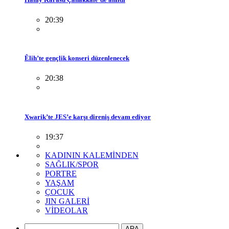
20:39
Êlih’te gençlik konseri düzenlenecek
20:38
Xwarik’te JES’e karşı direniş devam ediyor
19:37
KADININ KALEMİNDEN
SAĞLIK/SPOR
PORTRE
YAŞAM
ÇOCUK
JIN GALERİ
VİDEOLAR
ARA