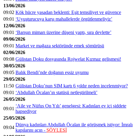
13/06/2026
09:02
Kök hücre yasadan beklenti: Eşit temsiliyet ve güvence
09:01
‘Uyuşturucuya karşı mahallelerde örgütlenmeliyiz’
12/06/2026
09:01
‘Barışın mimarı üzerine düşeni yaptı, sıra devlette’
09/06/2026
09:01
Market ve mağaza sektöründe emek sömürüsü
02/06/2026
09:08
Gülistan Doku dosyasında Rojwelat Kızmaz gelişmesi!
30/05/2026
09:05
Balık Bendi’nde doğanın eşsiz uyumu
29/05/2026
11:50
Gülistan Doku’nun SIM kartı 6 yıldır neden incelenmiyor?
09:01
‘Abdullah Öcalan’ın statüsü netleştirilmeli’
26/05/2026
‘Aile ve Nüfus On Yılı’ genelgesi: Kadınları ev içi şiddete
09:01
hapsediyor
25/05/2026
Dünya kadınları Abdullah Öcalan ile görüşmek istiyor: İmralı
09:04
kapılarını açın -
SÖYLEŞİ