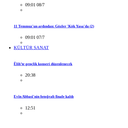
09:01 08/7
11 Temmuz'un ardından: Gözler 'Kök Yasa'da (2)
09:01 07/7
KÜLTÜR SANAT
Êlih’te gençlik konseri düzenlenecek
20:38
Evîn Abbasî'nin fotoğrafı finale kaldı
12:51