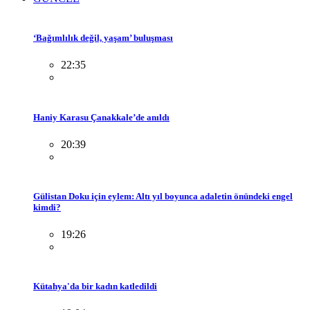
‘Bağımlılık değil, yaşam’ buluşması
22:35
Haniy Karasu Çanakkale’de anıldı
20:39
Gülistan Doku için eylem: Altı yıl boyunca adaletin önündeki engel
kimdi?
19:26
Kütahya'da bir kadın katledildi