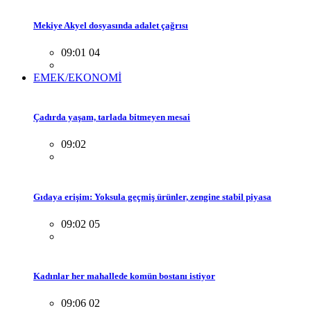
Mekiye Akyel dosyasında adalet çağrısı
09:01 04
EMEK/EKONOMİ
Çadırda yaşam, tarlada bitmeyen mesai
09:02
Gıdaya erişim: Yoksula geçmiş ürünler, zengine stabil piyasa
09:02 05
Kadınlar her mahallede komün bostanı istiyor
09:06 02