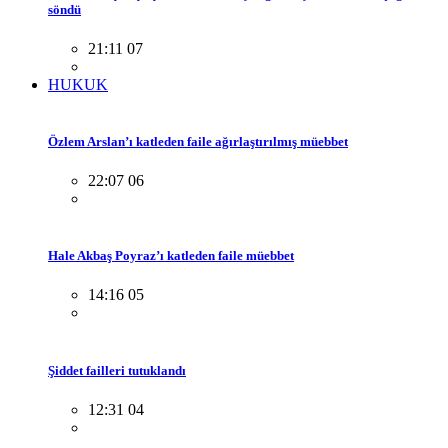
söndü
21:11 07
HUKUK
Özlem Arslan’ı katleden faile ağırlaştırılmış müebbet
22:07 06
Hale Akbaş Poyraz’ı katleden faile müebbet
14:16 05
Şiddet failleri tutuklandı
12:31 04