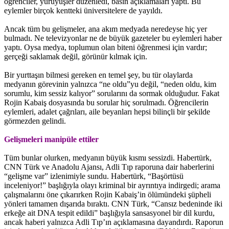
öğrenciler, yürüyüşler düzenledi, basın açıklamaları yaptı. Bu
eylemler birçok kentteki üniversitelere de yayıldı.
Ancak tüm bu gelişmeler, ana akım medyada neredeyse hiç yer
bulmadı. Ne televizyonlar ne de büyük gazeteler bu eylemleri haber
yaptı. Oysa medya, toplumun olan biteni öğrenmesi için vardır;
gerçeği saklamak değil, görünür kılmak için.
Bir yurttaşın bilmesi gereken en temel şey, bu tür olaylarda
medyanın görevinin yalnızca “ne oldu”yu değil, “neden oldu, kim
sorumlu, kim sessiz kalıyor” sorularını da sormak olduğudur. Fakat
Rojin Kabaiş dosyasında bu sorular hiç sorulmadı. Öğrencilerin
eylemleri, adalet çağrıları, aile beyanları hepsi bilinçli bir şekilde
görmezden gelindi.
Gelişmeleri manipüle ettiler
Tüm bunlar olurken, medyanın büyük kısmı sessizdi. Habertürk,
CNN Türk ve Anadolu Ajansı, Adli Tıp raporuna dair haberlerini
“gelişme var” izlenimiyle sundu. Habertürk, “Başörtüsü
inceleniyor!” başlığıyla olayı kriminal bir ayrıntıya indirgedi; arama
çalışmalarını öne çıkarırken Rojin Kabaiş’in ölümündeki şüpheli
yönleri tamamen dışarıda bıraktı. CNN Türk, “Cansız bedeninde iki
erkeğe ait DNA tespit edildi” başlığıyla sansasyonel bir dil kurdu,
ancak haberi yalnızca Adli Tıp’ın açıklamasına dayandırdı. Raporun