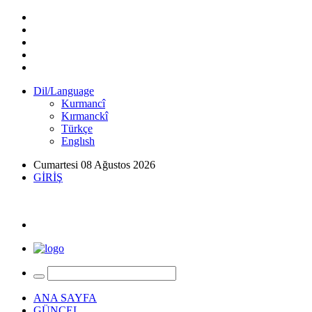
Dil/Language
Kurmancî
Kırmanckî
Türkçe
Englısh
Cumartesi 08 Ağustos 2026
GİRİŞ
ANA SAYFA
GÜNCEL