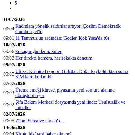
5
11/07/2026
Kadınlara yönelik saldırılar artıyor: Çözüm Demokratik
09:04
Cumhuriyet'te
09:01
11 Temmuz'un ardından: Gözler 'Kök Yasa'da (6)
10/07/2026
09:06
Sokağın gündemi: Süreç
09:03
Her direkte kamera, her sokakta denetim
09/07/2026
Ulusal Kriminal raporu: Gülistan Doku kaybolduktan sonra
09:05
SİM kartı kullanıldı
07/07/2026
Üreme emeği küresel piyasanın yeni sömürü alanına
09:03
dönüştürülüyor
Şifa Bakım Merkezi dosyasında yeni ifade: Usulsüzlük ve
09:02
ihmaller
02/07/2026
09:05
Zîlan, Sema ve Gulan'a...
14/06/2026
09:04
Kimin hikâyesi haber oluyor?