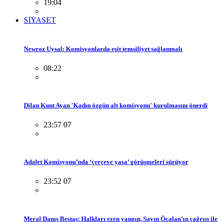
19:04
SİYASET
Newroz Uysal: Komisyonlarda eşit temsiliyet sağlanmalı
08:22
Dilan Kunt Ayan 'Kadın özgün alt komisyonu' kurulmasını önerdi
23:57 07
Adalet Komisyonu’nda ‘çerçeve yasa’ görüşmeleri sürüyor
23:52 07
Meral Danış Beştaş: Halkları ezen yangın, Sayın Öcalan’ın çağrısı ile