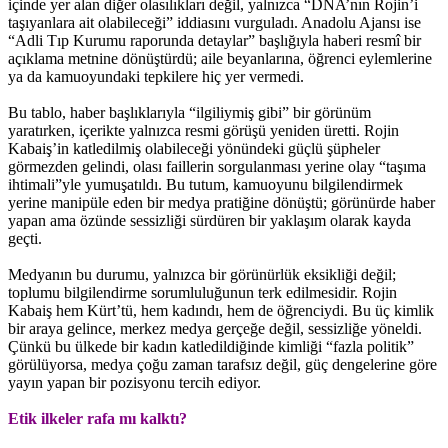
içinde yer alan diğer olasılıkları değil, yalnızca “DNA’nın Rojin’i
taşıyanlara ait olabileceği” iddiasını vurguladı. Anadolu Ajansı ise
“Adli Tıp Kurumu raporunda detaylar” başlığıyla haberi resmî bir
açıklama metnine dönüştürdü; aile beyanlarına, öğrenci eylemlerine
ya da kamuoyundaki tepkilere hiç yer vermedi.
Bu tablo, haber başlıklarıyla “ilgiliymiş gibi” bir görünüm
yaratırken, içerikte yalnızca resmi görüşü yeniden üretti. Rojin
Kabaiş’in katledilmiş olabileceği yönündeki güçlü şüpheler
görmezden gelindi, olası faillerin sorgulanması yerine olay “taşıma
ihtimali”yle yumuşatıldı. Bu tutum, kamuoyunu bilgilendirmek
yerine manipüle eden bir medya pratiğine dönüştü; görünürde haber
yapan ama özünde sessizliği sürdüren bir yaklaşım olarak kayda
geçti.
Medyanın bu durumu, yalnızca bir görünürlük eksikliği değil;
toplumu bilgilendirme sorumluluğunun terk edilmesidir. Rojin
Kabaiş hem Kürt’tü, hem kadındı, hem de öğrenciydi. Bu üç kimlik
bir araya gelince, merkez medya gerçeğe değil, sessizliğe yöneldi.
Çünkü bu ülkede bir kadın katledildiğinde kimliği “fazla politik”
görülüyorsa, medya çoğu zaman tarafsız değil, güç dengelerine göre
yayın yapan bir pozisyonu tercih ediyor.
Etik ilkeler rafa mı kalktı?