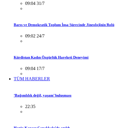
09:04 31/7
Barış ve Demokratik Toplum İnşa Sürecinde Jineolojînin Rolü
09:02 24/7
Kürdistan Kadın Özgürlük Hareketi Deneyimi
09:04 17/7
TÜM HABERLER
‘Bağımlılık değil, yaşam’ buluşması
22:35
Haniy Karasu Çanakkale’de anıldı