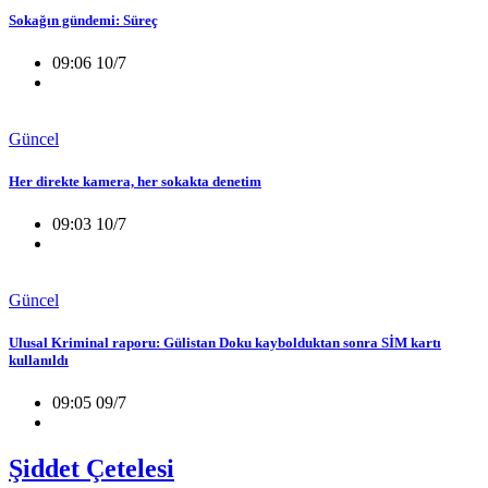
Sokağın gündemi: Süreç
09:06 10/7
Güncel
Her direkte kamera, her sokakta denetim
09:03 10/7
Güncel
Ulusal Kriminal raporu: Gülistan Doku kaybolduktan sonra SİM kartı
kullanıldı
09:05 09/7
Şiddet Çetelesi