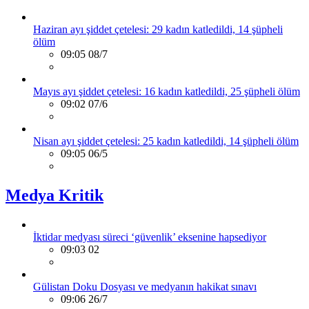
Haziran ayı şiddet çetelesi: 29 kadın katledildi, 14 şüpheli
ölüm
09:05 08/7
Mayıs ayı şiddet çetelesi: 16 kadın katledildi, 25 şüpheli ölüm
09:02 07/6
Nisan ayı şiddet çetelesi: 25 kadın katledildi, 14 şüpheli ölüm
09:05 06/5
Medya Kritik
İktidar medyası süreci ‘güvenlik’ eksenine hapsediyor
09:03 02
Gülistan Doku Dosyası ve medyanın hakikat sınavı
09:06 26/7