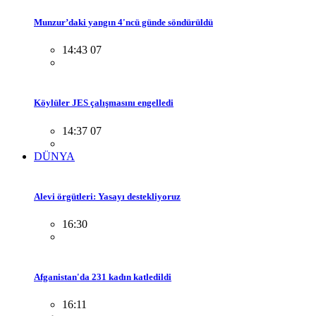
Munzur’daki yangın 4'ncü günde söndürüldü
14:43 07
Köylüler JES çalışmasını engelledi
14:37 07
DÜNYA
Alevi örgütleri: Yasayı destekliyoruz
16:30
Afganistan'da 231 kadın katledildi
16:11