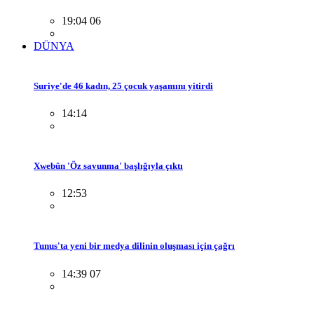
19:04 06
DÜNYA
Suriye'de 46 kadın, 25 çocuk yaşamını yitirdi
14:14
Xwebûn 'Öz savunma' başlığıyla çıktı
12:53
Tunus'ta yeni bir medya dilinin oluşması için çağrı
14:39 07