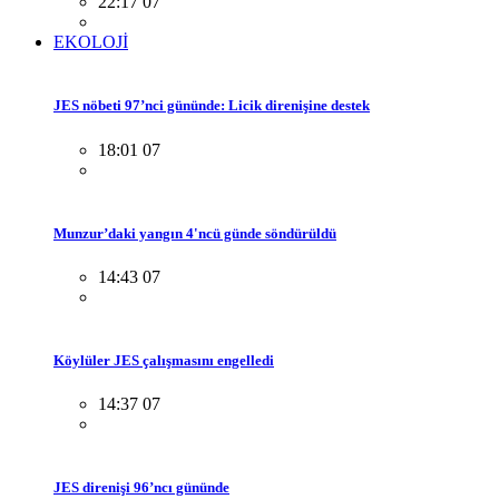
22:17 07
EKOLOJİ
JES nöbeti 97’nci gününde: Licik direnişine destek
18:01 07
Munzur’daki yangın 4'ncü günde söndürüldü
14:43 07
Köylüler JES çalışmasını engelledi
14:37 07
JES direnişi 96’ncı gününde