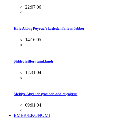
22:07 06
Hale Akbaş Poyraz’ı katleden faile müebbet
14:16 05
Şiddet failleri tutuklandı
12:31 04
Mekiye Akyel dosyasında adalet çağrısı
09:01 04
EMEK/EKONOMİ