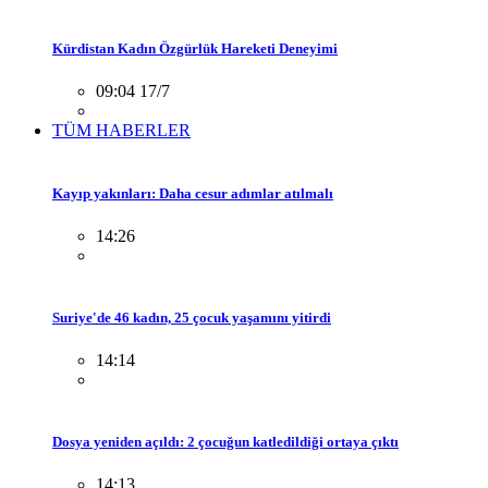
Kürdistan Kadın Özgürlük Hareketi Deneyimi
09:04 17/7
TÜM HABERLER
Kayıp yakınları: Daha cesur adımlar atılmalı
14:26
Suriye'de 46 kadın, 25 çocuk yaşamını yitirdi
14:14
Dosya yeniden açıldı: 2 çocuğun katledildiği ortaya çıktı
14:13