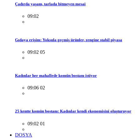
Çadırda yaşam, tarlada bitmeyen mesai
09:02
Gıdaya erişim: Yoksula geçmiş ürünler, zengine stabil piyasa
09:02 05
Kadınlar her mahallede komün bostanı istiyor
09:06 02
25 kentte komün bostanı: Kadınlar kendi ekonomisini oluşturuyor
09:02 01
DOSYA