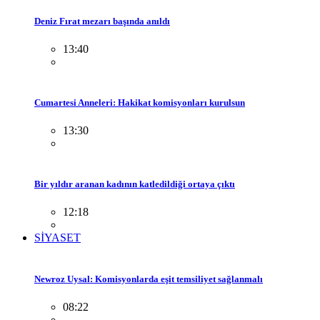
Deniz Fırat mezarı başında anıldı
13:40
Cumartesi Anneleri: Hakikat komisyonları kurulsun
13:30
Bir yıldır aranan kadının katledildiği ortaya çıktı
12:18
SİYASET
Newroz Uysal: Komisyonlarda eşit temsiliyet sağlanmalı
08:22