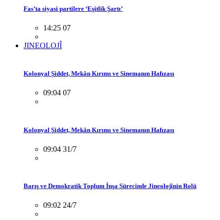
Fas’ta siyasi partilere ‘Eşitlik Şartı’
14:25 07
JINEOLOJÎ
Kolonyal Şiddet, Mekân Kırımı ve Sinemanın Hafızası
09:04 07
Kolonyal Şiddet, Mekân Kırımı ve Sinemanın Hafızası
09:04 31/7
Barış ve Demokratik Toplum İnşa Sürecinde Jineolojînin Rolü
09:02 24/7