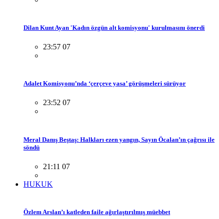
Dilan Kunt Ayan 'Kadın özgün alt komisyonu' kurulmasını önerdi
23:57 07
Adalet Komisyonu’nda ‘çerçeve yasa’ görüşmeleri sürüyor
23:52 07
Meral Danış Beştaş: Halkları ezen yangın, Sayın Öcalan’ın çağrısı ile
söndü
21:11 07
HUKUK
Özlem Arslan’ı katleden faile ağırlaştırılmış müebbet