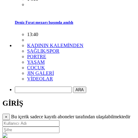
Deniz Fırat mezarı başında anıldı
13:40
KADININ KALEMİNDEN
SAĞLIK/SPOR
PORTRE
YAŞAM
ÇOCUK
JIN GALERİ
VİDEOLAR
ARA
GİRİŞ
Bu içerik sadece kayıtlı aboneler tarafından ulaşılabilmektedir
×