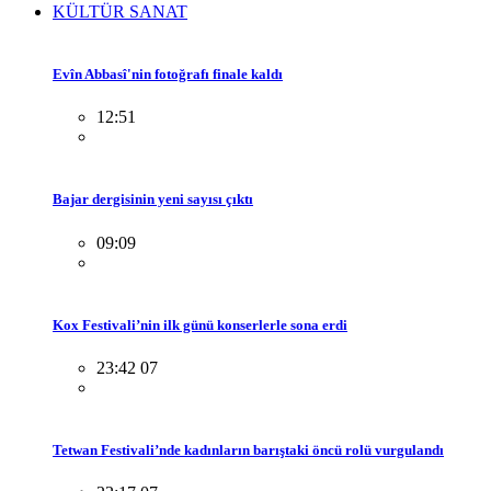
KÜLTÜR SANAT
Evîn Abbasî'nin fotoğrafı finale kaldı
12:51
Bajar dergisinin yeni sayısı çıktı
09:09
Kox Festivali’nin ilk günü konserlerle sona erdi
23:42 07
Tetwan Festivali’nde kadınların barıştaki öncü rolü vurgulandı