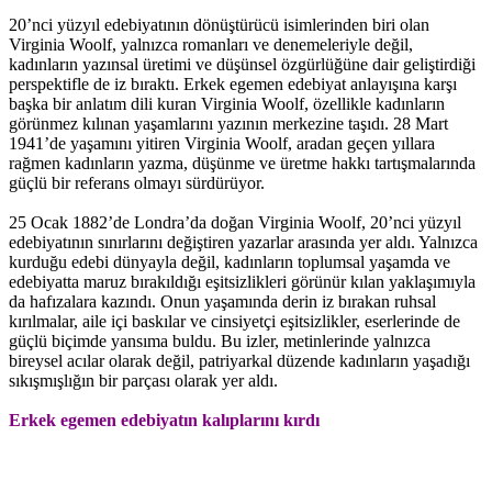
20’nci yüzyıl edebiyatının dönüştürücü isimlerinden biri olan
Virginia Woolf, yalnızca romanları ve denemeleriyle değil,
kadınların yazınsal üretimi ve düşünsel özgürlüğüne dair geliştirdiği
perspektifle de iz bıraktı. Erkek egemen edebiyat anlayışına karşı
başka bir anlatım dili kuran Virginia Woolf, özellikle kadınların
görünmez kılınan yaşamlarını yazının merkezine taşıdı. 28 Mart
1941’de yaşamını yitiren Virginia Woolf, aradan geçen yıllara
rağmen kadınların yazma, düşünme ve üretme hakkı tartışmalarında
güçlü bir referans olmayı sürdürüyor.
25 Ocak 1882’de Londra’da doğan Virginia Woolf, 20’nci yüzyıl
edebiyatının sınırlarını değiştiren yazarlar arasında yer aldı. Yalnızca
kurduğu edebi dünyayla değil, kadınların toplumsal yaşamda ve
edebiyatta maruz bırakıldığı eşitsizlikleri görünür kılan yaklaşımıyla
da hafızalara kazındı. Onun yaşamında derin iz bırakan ruhsal
kırılmalar, aile içi baskılar ve cinsiyetçi eşitsizlikler, eserlerinde de
güçlü biçimde yansıma buldu. Bu izler, metinlerinde yalnızca
bireysel acılar olarak değil, patriyarkal düzende kadınların yaşadığı
sıkışmışlığın bir parçası olarak yer aldı.
Erkek egemen edebiyatın kalıplarını kırdı