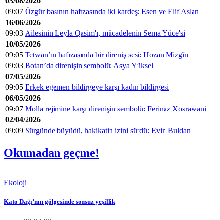
03/08/2026
09:07
Özgür basının hafızasında iki kardeş: Esen ve Elif Aslan
16/06/2026
09:03
Ailesinin Leyla Qasim'ı, mücadelenin Sema Yüce'si
10/05/2026
09:05
Tetwan’ın hafızasında bir direniş sesi: Hozan Mizgîn
09:03
Botan’da direnişin sembolü: Asya Yüksel
07/05/2026
09:05
Erkek egemen bildirgeye karşı kadın bildirgesi
06/05/2026
09:07
Molla rejimine karşı direnişin sembolü: Ferinaz Xosrawani
02/04/2026
09:09
Sürgünde büyüdü, hakikatin izini sürdü: Evin Buldan
Okumadan geçme!
Ekoloji
Kato Dağı’nın gölgesinde sonsuz yeşillik