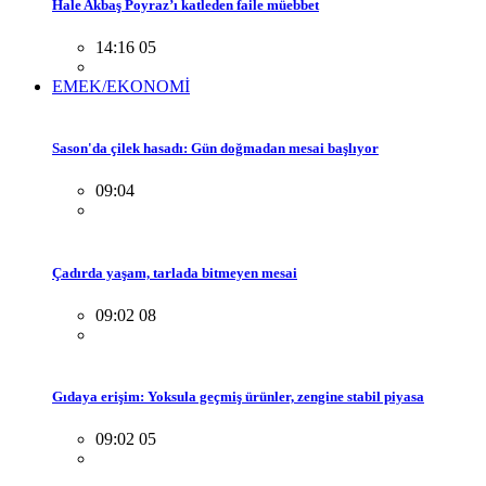
Hale Akbaş Poyraz’ı katleden faile müebbet
14:16 05
EMEK/EKONOMİ
Sason'da çilek hasadı: Gün doğmadan mesai başlıyor
09:04
Çadırda yaşam, tarlada bitmeyen mesai
09:02 08
Gıdaya erişim: Yoksula geçmiş ürünler, zengine stabil piyasa
09:02 05