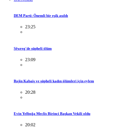
DEM Parti: Önemli bir eşik aşıldı
23:25
Sêwreg'de şüpheli ölüm
23:09
Rojin Kabaiş ve şüpheli kadın ölümleri için eylem
20:28
Evin Yelboğa Meclis Birinci Başkan Vekili oldu
20:02