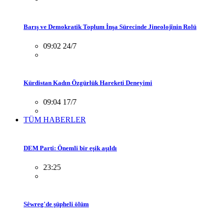
Barış ve Demokratik Toplum İnşa Sürecinde Jineolojînin Rolü
09:02 24/7
Kürdistan Kadın Özgürlük Hareketi Deneyimi
09:04 17/7
TÜM HABERLER
DEM Parti: Önemli bir eşik aşıldı
23:25
Sêwreg'de şüpheli ölüm