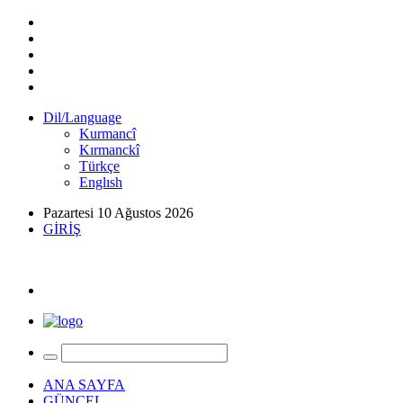
Dil/Language
Kurmancî
Kırmanckî
Türkçe
Englısh
Pazartesi 10 Ağustos 2026
GİRİŞ
ANA SAYFA
GÜNCEL