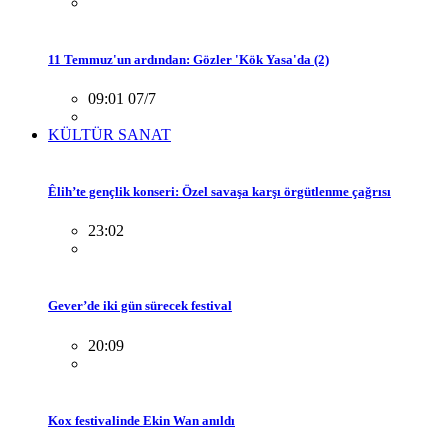
11 Temmuz'un ardından: Gözler 'Kök Yasa'da (2)
09:01 07/7
KÜLTÜR SANAT
Êlih’te gençlik konseri: Özel savaşa karşı örgütlenme çağrısı
23:02
Gever’de iki gün sürecek festival
20:09
Kox festivalinde Ekin Wan anıldı