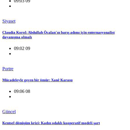
09:03 09
Siyaset
Claudia Korol: Abdullah Öcalan'ın barış adımı için enternasyonalist
dayanışma olmalı
09:02 09
Portre
Mücadeleyle geçen bir ömür: Xanê Karasu
09:06 08
Güncel
Kentsel dönüşüm krizi: Kadın odaklı kooperatif modeli şart