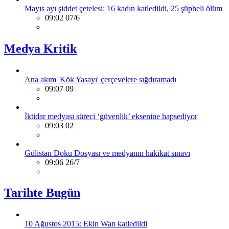
Mayıs ayı şiddet çetelesi: 16 kadın katledildi, 25 şüpheli ölüm
09:02 07/6
Medya Kritik
Ana akım 'Kök Yasayı' çerçevelere sığdıramadı
09:07 09
İktidar medyası süreci ‘güvenlik’ eksenine hapsediyor
09:03 02
Gülistan Doku Dosyası ve medyanın hakikat sınavı
09:06 26/7
Tarihte Bugün
10 Ağustos 2015: Ekin Wan katledildi