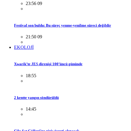
23:56 09
Festival son buldu: Bu süreç yenme-yenilme süreci değildir
21:50 09
EKOLOJİ
Xwarik’te JES direnişi 100’üncü gününde
18:55
2 kentte yangın söndürüldü
14:45
Cilo Sat Gölleri’ne giriş ücreti alınacak