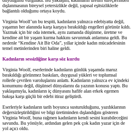
duyduğunu vurguladı. Bu yaklaşım, kadınların üretim süreçlerinden
dışlanmasının bireysel yetersizlikle değil, yapısal eşitsizliklerle
bağlantılı olduğunu ortaya koydu.
Virginia Woolf’un bu tespiti, kadınların yalnızca edebiyatta değil,
yaşamın her alanında karşı karşıya bırakıldığı engelleri görünür kıldı.
Yazmak için bir oda istemek, aynı zamanda düşünme, üretme ve
kendine ait bir yaşam kurma hakkını savunmak anlamına geldi. Bu
nedenle “Kendine Ait Bir Oda”, yıllar içinde kadın mücadelesinin
temel metinlerinden biri haline geldi.
Kadınların sessizliğine karşı söz kurdu
Virginia Woolf, eserlerinde kadınların günlük yaşamda maruz
bırakıldığı görünmez baskıları, duygusal yükleri ve toplumsal
rollerle çevrilen varoluşlarını anlattı. Kadınların yalnızca ev içindeki
konumunu değil, düşünsel dünyalarını da yazının konusu yaptı. Bu
yaklaşımıyla, kadınların iç dünyasını hafife alan erkek egemen
bakışa karşı güçlü bir edebi itiraz geliştirdi.
Eserleriyle kadınların tarih boyunca susturulduğunu, yazdıklarının
değersizleştirildiğini ve bilgi üretiminden dışlandığını gösteren
Virginia Woolf, buna rağmen kadınların kendi sesini kurabileceğini
savundu. Bu yönüyle, ardından gelen pek çok kadın yazar için de
yol açıcı oldu.