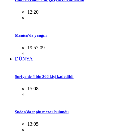
12:20
Manisa'da yangın
19:57 09
DÜNYA
Suriye'de 4 bin 206 kişi katledildi
15:08
Sudan'da toplu mezar bulundu
13:05