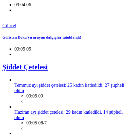
09:04 06
Güncel
Gülistan Doku'yu arayan dalgıçlar tutuklandı!
09:05 05
Şiddet Çetelesi
Temmuz ayı şiddet çetelesi: 25 kadın katledildi, 27 şüpheli
ölüm
09:05 09
Haziran ayı şiddet çetelesi: 29 kadın katledildi, 14 şüpheli
ölüm
09:05 08/7