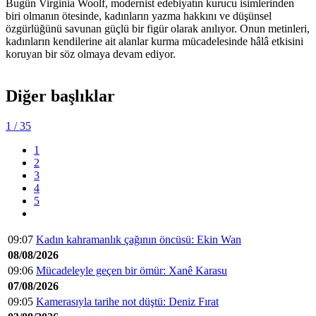
Bugün Virginia Woolf, modernist edebiyatın kurucu isimlerinden
biri olmanın ötesinde, kadınların yazma hakkını ve düşünsel
özgürlüğünü savunan güçlü bir figür olarak anılıyor. Onun metinleri,
kadınların kendilerine ait alanlar kurma mücadelesinde hâlâ etkisini
koruyan bir söz olmaya devam ediyor.
Diğer başlıklar
1
/ 35
1
2
3
4
5
09:07
Kadın kahramanlık çağının öncüsü: Ekin Wan
08/08/2026
09:06
Mücadeleyle geçen bir ömür: Xanê Karasu
07/08/2026
09:05
Kamerasıyla tarihe not düştü: Deniz Fırat