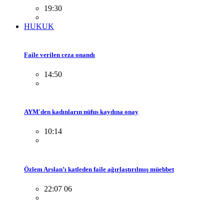
19:30
HUKUK
Faile verilen ceza onandı
14:50
AYM'den kadınların nüfus kaydına onay
10:14
Özlem Arslan’ı katleden faile ağırlaştırılmış müebbet
22:07 06