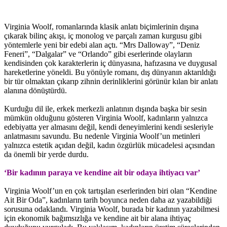
Virginia Woolf, romanlarında klasik anlatı biçimlerinin dışına
çıkarak bilinç akışı, iç monolog ve parçalı zaman kurgusu gibi
yöntemlerle yeni bir edebi alan açtı. “Mrs Dalloway”, “Deniz
Feneri”, “Dalgalar” ve “Orlando” gibi eserlerinde olayların
kendisinden çok karakterlerin iç dünyasına, hafızasına ve duygusal
hareketlerine yöneldi. Bu yönüyle romanı, dış dünyanın aktarıldığı
bir tür olmaktan çıkarıp zihnin derinliklerini görünür kılan bir anlatı
alanına dönüştürdü.
Kurduğu dil ile, erkek merkezli anlatının dışında başka bir sesin
mümkün olduğunu gösteren Virginia Woolf, kadınların yalnızca
edebiyatta yer almasını değil, kendi deneyimlerini kendi sesleriyle
anlatmasını savundu. Bu nedenle Virginia Woolf’un metinleri
yalnızca estetik açıdan değil, kadın özgürlük mücadelesi açısından
da önemli bir yerde durdu.
‘Bir kadının paraya ve kendine ait bir odaya ihtiyacı var’
Virginia Woolf’un en çok tartışılan eserlerinden biri olan “Kendine
Ait Bir Oda”, kadınların tarih boyunca neden daha az yazabildiği
sorusuna odaklandı. Virginia Woolf, burada bir kadının yazabilmesi
için ekonomik bağımsızlığa ve kendine ait bir alana ihtiyaç