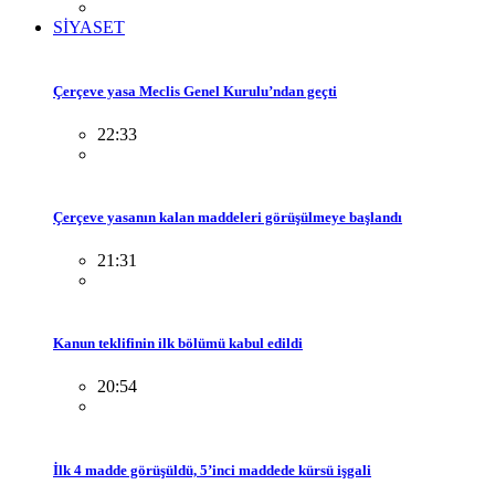
SİYASET
Çerçeve yasa Meclis Genel Kurulu’ndan geçti
22:33
Çerçeve yasanın kalan maddeleri görüşülmeye başlandı
21:31
Kanun teklifinin ilk bölümü kabul edildi
20:54
İlk 4 madde görüşüldü, 5’inci maddede kürsü işgali