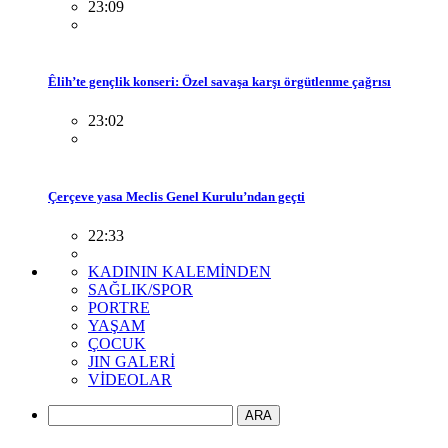
23:09
Êlih’te gençlik konseri: Özel savaşa karşı örgütlenme çağrısı
23:02
Çerçeve yasa Meclis Genel Kurulu’ndan geçti
22:33
KADININ KALEMİNDEN
SAĞLIK/SPOR
PORTRE
YAŞAM
ÇOCUK
JIN GALERİ
VİDEOLAR
ARA