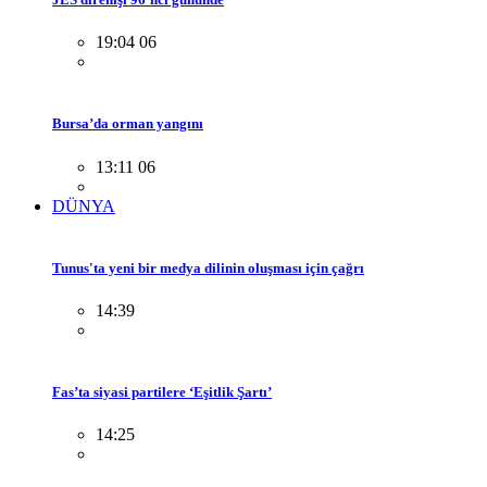
19:04 06
Bursa’da orman yangını
13:11 06
DÜNYA
Tunus'ta yeni bir medya dilinin oluşması için çağrı
14:39
Fas’ta siyasi partilere ‘Eşitlik Şartı’
14:25