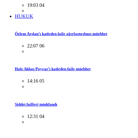
19:03 04
HUKUK
Özlem Arslan’ı katleden faile ağırlaştırılmış müebbet
22:07 06
Hale Akbaş Poyraz’ı katleden faile müebbet
14:16 05
Şiddet failleri tutuklandı
12:31 04