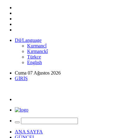
Dil/Language
Kurmancî
Kırmanckî
Türkçe
Englısh
Cuma 07 Ağustos 2026
GİRİŞ
ANA SAYFA
GÜNCEL