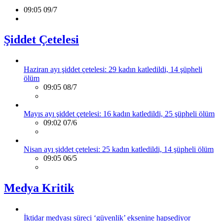
09:05 09/7
Şiddet Çetelesi
Haziran ayı şiddet çetelesi: 29 kadın katledildi, 14 şüpheli
ölüm
09:05 08/7
Mayıs ayı şiddet çetelesi: 16 kadın katledildi, 25 şüpheli ölüm
09:02 07/6
Nisan ayı şiddet çetelesi: 25 kadın katledildi, 14 şüpheli ölüm
09:05 06/5
Medya Kritik
İktidar medyası süreci ‘güvenlik’ eksenine hapsediyor