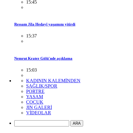
15:45
Ressam Jîla Hedayî yaşamını yitirdi
15:37
Nemrut Krater Gölü'nde açıklama
15:03
KADININ KALEMİNDEN
SAĞLIK/SPOR
PORTRE
YAŞAM
ÇOCUK
JIN GALERİ
VİDEOLAR
ARA