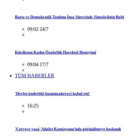
Barış ve Demokratik Toplum İnşa Sürecinde Jineolojînin Rolü
09:02 24/7
Kürdistan Kadın Özgürlük Hareketi Deneyimi
09:04 17/7
TÜM HABERLER
'Devlet önderliği başmüzakereci kabul etti'
16:25
'Çerçeve yasa' Adalet Komisyonu’nda görüşülmeye başlandı