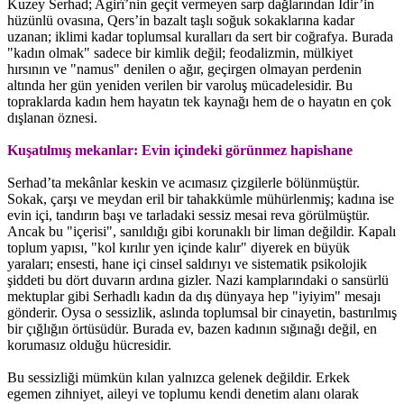
Kuzey Serhad; Agirî’nin geçit vermeyen sarp dağlarından Îdir’in
hüzünlü ovasına, Qers’in bazalt taşlı soğuk sokaklarına kadar
uzanan; iklimi kadar toplumsal kuralları da sert bir coğrafya. Burada
"kadın olmak" sadece bir kimlik değil; feodalizmin, mülkiyet
hırsının ve "namus" denilen o ağır, geçirgen olmayan perdenin
altında her gün yeniden verilen bir varoluş mücadelesidir. Bu
topraklarda kadın hem hayatın tek kaynağı hem de o hayatın en çok
dışlanan öznesi.
Kuşatılmış mekanlar: Evin içindeki görünmez hapishane
Serhad’ta mekânlar keskin ve acımasız çizgilerle bölünmüştür.
Sokak, çarşı ve meydan eril bir tahakkümle mühürlenmiş; kadına ise
evin içi, tandırın başı ve tarladaki sessiz mesai reva görülmüştür.
Ancak bu "içerisi", sanıldığı gibi korunaklı bir liman değildir. Kapalı
toplum yapısı, "kol kırılır yen içinde kalır" diyerek en büyük
yaraları; ensesti, hane içi cinsel saldırıyı ve sistematik psikolojik
şiddeti bu dört duvarın ardına gizler. Nazi kamplarındaki o sansürlü
mektuplar gibi Serhadlı kadın da dış dünyaya hep "iyiyim" mesajı
gönderir. Oysa o sessizlik, aslında toplumsal bir cinayetin, bastırılmış
bir çığlığın örtüsüdür. Burada ev, bazen kadının sığınağı değil, en
korumasız olduğu hücresidir.
Bu sessizliği mümkün kılan yalnızca gelenek değildir. Erkek
egemen zihniyet, aileyi ve toplumu kendi denetim alanı olarak