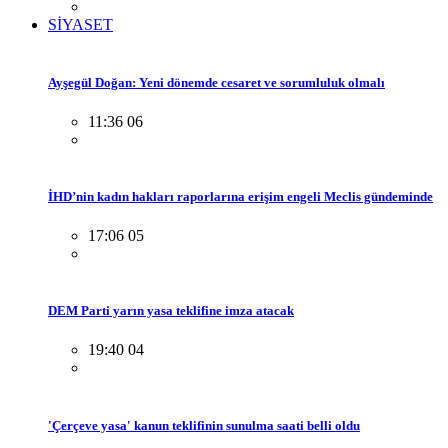
SİYASET
Ayşegül Doğan: Yeni dönemde cesaret ve sorumluluk olmalı
11:36 06
İHD’nin kadın hakları raporlarına erişim engeli Meclis gündeminde
17:06 05
DEM Parti yarın yasa teklifine imza atacak
19:40 04
'Çerçeve yasa' kanun teklifinin sunulma saati belli oldu