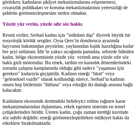
görürken; kadınların şikâyet mekanizmalarına erişememesi,
cezasızlık politikaları ve koruma mekanizmalarının yetersizliği de
şiddetin görünmezleşmesine neden olmakta.
Yüzde yüz verim, yüzde sıfır söz hakkı
Resmi veriler, Serhad kadını için "istihdam dışı" diyerek büyük bir
sosyolojik körlük sergiler. Oysa Qers’in dondurucu ayazında
hayvanın bakımından peynirine, yaylasından kışlık hazırlığına kadar
her şeyi sırtlanan; Îdir’in yakıcı sıcağında pamukta, sebzede bükülen
kadın, bölge ekonomisinin yüzde yüz verimli ama yüzde sıfır söz
haklı gizli motorudur. Bu emek, tarihin en karanlık dönemlerindeki
zorunlu çalışma kamplarında olduğu gibi sadece "yaşaması için
gereken" kadarıyla geçiştirilir. Kadının emeği "fıtrat" veya
"geleneksel vazife" olarak kodlandığı sürece, Serhad’ta kadının
onuru hep birilerinin "lütfuna" veya erkeğin iki dudağı arasına bağlı
kalacaktır.
Kadınların ekonomik üretimdeki belirleyici rolüne rağmen karar
mekanizmalarından dışlanması, erkek egemen sistemin en temel
çelişkilerinden biridir. Üreten kadın, çoğu zaman ürettiği üzerinde
söz sahibi değildir; emeği görünmezleştirilirken mülkiyet hakkı da
erkeklere bırakılmaktadır.