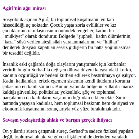
Agirî’nin ağır mirası
Sosyolojik açıdan Agirî, bu toplumsal kuşatmanın en katı
hissedildiği uç noktadır. Çocuk yaşta zorla evlilikler ve kız
çocuklarının okullaşmasının önündeki engeller, kadını bir
"mülkiyet" olarak dondurur. Bölgede "şüpheli" kadın ölümlerinin,
"kaza" süsü verilen ateşli silah yaralanmalarının ve "intihar"
denilerek dosyası kapatılan sessiz gidişlerin bu hatta yoğunlaşması
bir tesadüf değildir.
İnsanlık eski çağlarda doğa olaylarını yatıştırmak için kurbanlar
verirdi; bugün Serhad’ta değişen dünya düzeni karşısındaki korku,
kadının özgürlüğü ve bedeni kurban edilerek bastırılmaya çalışılıyor.
Kadın katliamları, erkek egemen sistemin kendi iktidarını koruma
çabasının en kanlı sonucu. Bunun yanında bölgenin yıllardır maruz
kaldığı güvenlikçi politikalar, yoksulluk, göç ve toplumsal
parçalanma da kadınların yaşamını doğrudan etkilemekte. Sınır
hattında yaşayan kadınlar, hem toplumsal baskının hem de siyasi ve
ekonomik kuşatmanın sonuçlarıyla yüz yüze bırakılmaktadır.
Savaşın yozlaştırdığı ahlak ve barışın gerçek ihtiyacı
On yıllardır süren çatışmalı süreç, Serhad’ta sadece fiziksel yapıları
değil, toplumsal ahlakı ve güven ilişkilerini de derinden yaraladı.