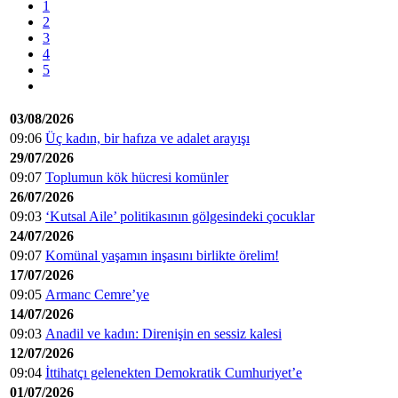
1
2
3
4
5
03/08/2026
09:06
Üç kadın, bir hafıza ve adalet arayışı
29/07/2026
09:07
Toplumun kök hücresi komünler
26/07/2026
09:03
‘Kutsal Aile’ politikasının gölgesindeki çocuklar
24/07/2026
09:07
Komünal yaşamın inşasını birlikte örelim!
17/07/2026
09:05
Armanc Cemre’ye
14/07/2026
09:03
Anadil ve kadın: Direnişin en sessiz kalesi
12/07/2026
09:04
İttihatçı gelenekten Demokratik Cumhuriyet’e
01/07/2026