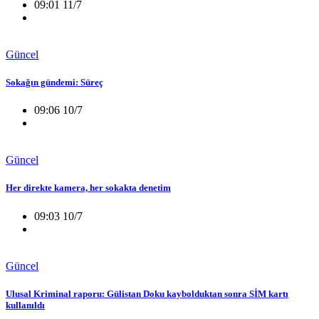
09:01 11/7
Güncel
Sokağın gündemi: Süreç
09:06 10/7
Güncel
Her direkte kamera, her sokakta denetim
09:03 10/7
Güncel
Ulusal Kriminal raporu: Gülistan Doku kaybolduktan sonra SİM kartı
kullanıldı