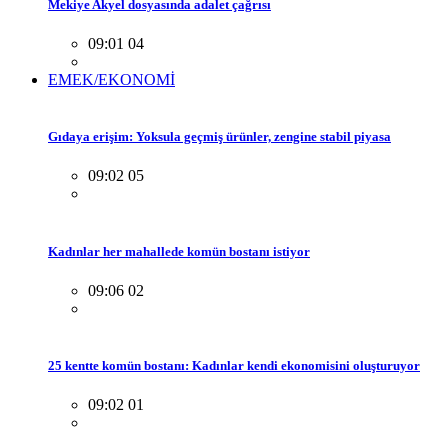
Mekiye Akyel dosyasında adalet çağrısı
09:01 04
EMEK/EKONOMİ
Gıdaya erişim: Yoksula geçmiş ürünler, zengine stabil piyasa
09:02 05
Kadınlar her mahallede komün bostanı istiyor
09:06 02
25 kentte komün bostanı: Kadınlar kendi ekonomisini oluşturuyor
09:02 01