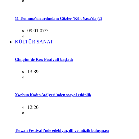
11 Temmuz'un ardından: Gözler 'Kök Yasa'da (2)
09:01 07/7
KÜLTÜR SANAT
Gimgim'de Kox Festivali başladı
13:39
Xwebun Kadın Atölyesi'nden sosyal etkinlik
12:26
Tetwan Festivali’nde edebiyat, dil ve müzik buluşması