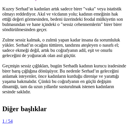
Kuzey Serhad’ın kadınları artık sadece birer "vaka" veya istatistik
olmayı reddediyor. Akıl ve vicdanın yolu; kadının emeğinin hak
ettiği değeri görmesinden, bedeni üzerindeki feodal mülkiyetin son
bulmasından ve hane içindeki o "sessiz cehennemlerin" birer birer
söndürülmesinden geçer.
Zulme sessiz kalmak, o zulmü yapan kadar insana da sorumluluk
yükler. Serhad’ın ocağını tüttüren, tandırını ateşleyen o nasırlı el;
sadece ekmeği değil, artık bu coğrafyanın adil, eşit ve onurlu
geleceğini de yoğuracak olan asıl güçtür.
Geçmişin sessiz çığlıkları, bugün Serhadlı kadının kurucu iradesinde
birer barış çığlığına dönüşüyor. Bu nedenle Serhad’ın geleceğini
anlamak isteyenler, önce kadınların kurduğu direnişe ve yarattığı
yaşama bakmalıdır. Çünkü bu coğrafyanın en güçlü değişim
dinamiği, tam da uzun yıllardır susturulmak istenen kadınların
sesinde saklıdır.
Diğer başlıklar
1
/ 54