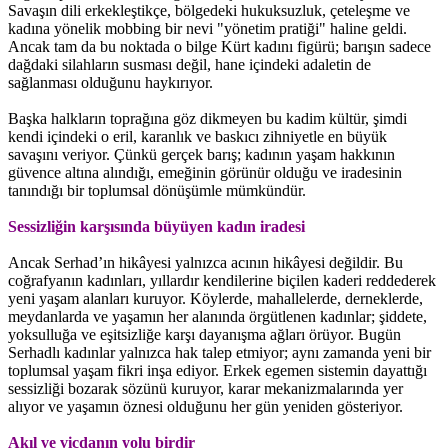
Savaşın dili erkekleştikçe, bölgedeki hukuksuzluk, çeteleşme ve
kadına yönelik mobbing bir nevi "yönetim pratiği" haline geldi.
Ancak tam da bu noktada o bilge Kürt kadını figürü; barışın sadece
dağdaki silahların susması değil, hane içindeki adaletin de
sağlanması olduğunu haykırıyor.
Başka halkların toprağına göz dikmeyen bu kadim kültür, şimdi
kendi içindeki o eril, karanlık ve baskıcı zihniyetle en büyük
savaşını veriyor. Çünkü gerçek barış; kadının yaşam hakkının
güvence altına alındığı, emeğinin görünür olduğu ve iradesinin
tanındığı bir toplumsal dönüşümle mümkündür.
Sessizliğin karşısında büyüyen kadın iradesi
Ancak Serhad’ın hikâyesi yalnızca acının hikâyesi değildir. Bu
coğrafyanın kadınları, yıllardır kendilerine biçilen kaderi reddederek
yeni yaşam alanları kuruyor. Köylerde, mahallelerde, derneklerde,
meydanlarda ve yaşamın her alanında örgütlenen kadınlar; şiddete,
yoksulluğa ve eşitsizliğe karşı dayanışma ağları örüyor. Bugün
Serhadlı kadınlar yalnızca hak talep etmiyor; aynı zamanda yeni bir
toplumsal yaşam fikri inşa ediyor. Erkek egemen sistemin dayattığı
sessizliği bozarak sözünü kuruyor, karar mekanizmalarında yer
alıyor ve yaşamın öznesi olduğunu her gün yeniden gösteriyor.
Akıl ve vicdanın yolu birdir