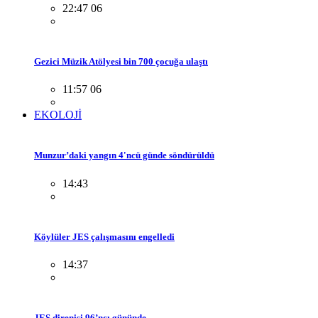
22:47 06
Gezici Müzik Atölyesi bin 700 çocuğa ulaştı
11:57 06
EKOLOJİ
Munzur’daki yangın 4'ncü günde söndürüldü
14:43
Köylüler JES çalışmasını engelledi
14:37
JES direnişi 96’ncı gününde