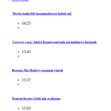
'Devlet önderliği başmüzakereci kabul etti'
16:25
'Çerçeve yasa' Adalet Komisyonu’nda görüşülmeye başlandı
15:45
Ressam Jîla Hedayî yaşamını yitirdi
15:37
Nemrut Krater Gölü'nde açıklama
15:03