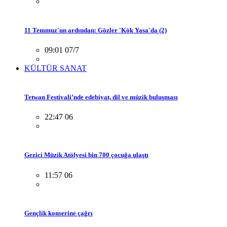
11 Temmuz'un ardından: Gözler 'Kök Yasa'da (2)
09:01 07/7
KÜLTÜR SANAT
Tetwan Festivali’nde edebiyat, dil ve müzik buluşması
22:47 06
Gezici Müzik Atölyesi bin 700 çocuğa ulaştı
11:57 06
Gençlik konserine çağrı