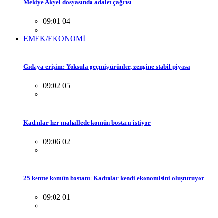
Mekiye Akyel dosyasında adalet çağrısı
09:01 04
EMEK/EKONOMİ
Gıdaya erişim: Yoksula geçmiş ürünler, zengine stabil piyasa
09:02 05
Kadınlar her mahallede komün bostanı istiyor
09:06 02
25 kentte komün bostanı: Kadınlar kendi ekonomisini oluşturuyor
09:02 01