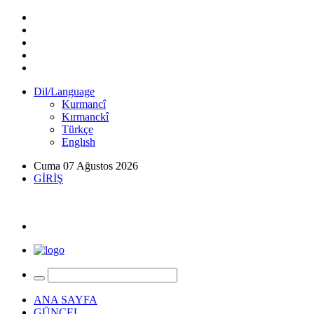
Dil/Language
Kurmancî
Kırmanckî
Türkçe
Englısh
Cuma 07 Ağustos 2026
GİRİŞ
ANA SAYFA
GÜNCEL