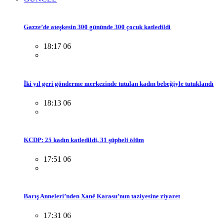
Gazze’de ateşkesin 300 gününde 300 çocuk katledildi
18:17 06
İki yıl geri gönderme merkezinde tutulan kadın bebeğiyle tutuklandı
18:13 06
KCDP: 25 kadın katledildi, 31 şüpheli ölüm
17:51 06
Barış Anneleri’nden Xanê Karasu’nun taziyesine ziyaret
17:31 06