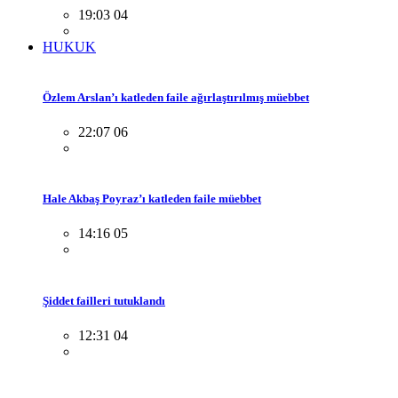
19:03 04
HUKUK
Özlem Arslan’ı katleden faile ağırlaştırılmış müebbet
22:07 06
Hale Akbaş Poyraz’ı katleden faile müebbet
14:16 05
Şiddet failleri tutuklandı
12:31 04