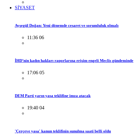
SİYASET
Ayşegül Doğan: Yeni dönemde cesaret ve sorumluluk olmalı
11:36 06
İHD’nin kadın hakları raporlarına erişim engeli Meclis gündeminde
17:06 05
DEM Parti yarın yasa teklifine imza atacak
19:40 04
'Çerçeve yasa' kanun teklifinin sunulma saati belli oldu