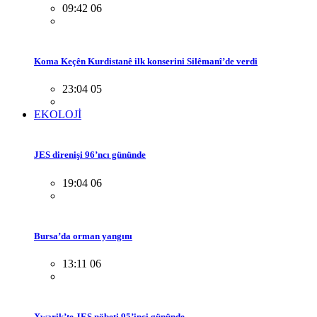
09:42 06
Koma Keçên Kurdistanê ilk konserini Silêmanî’de verdi
23:04 05
EKOLOJİ
JES direnişi 96’ncı gününde
19:04 06
Bursa’da orman yangını
13:11 06
Xwarik’te JES nöbeti 95’inci gününde