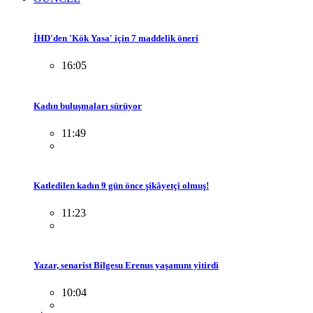
İHD'den 'Kök Yasa' için 7 maddelik öneri
16:05
Kadın buluşmaları sürüyor
11:49
Katledilen kadın 9 gün önce şikâyetçi olmuş!
11:23
Yazar, senarist Bilgesu Erenus yaşamını yitirdi
10:04