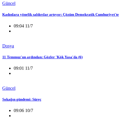
Güncel
Kadınlara yönelik saldırılar artıyor: Çözüm Demokratik Cumhuriyet'te
09:04 11/7
Dosya
11 Temmuz'un ardından: Gözler 'Kök Yasa'da (6)
09:01 11/7
Güncel
Sokağın gündemi: Süreç
09:06 10/7