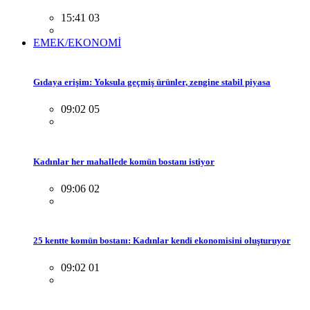
15:41 03
EMEK/EKONOMİ
Gıdaya erişim: Yoksula geçmiş ürünler, zengine stabil piyasa
09:02 05
Kadınlar her mahallede komün bostanı istiyor
09:06 02
25 kentte komün bostanı: Kadınlar kendi ekonomisini oluşturuyor
09:02 01