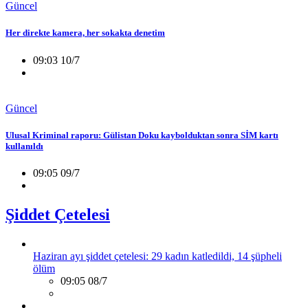
Güncel
Her direkte kamera, her sokakta denetim
09:03 10/7
Güncel
Ulusal Kriminal raporu: Gülistan Doku kaybolduktan sonra SİM kartı
kullanıldı
09:05 09/7
Şiddet Çetelesi
Haziran ayı şiddet çetelesi: 29 kadın katledildi, 14 şüpheli
ölüm
09:05 08/7