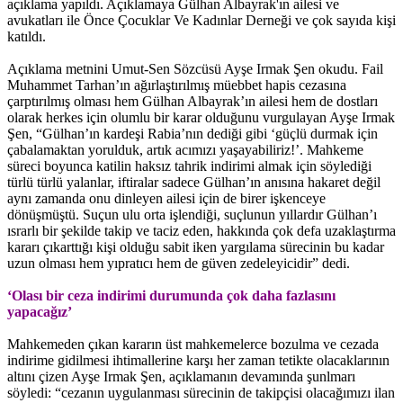
açıklama yapıldı. Açıklamaya Gülhan Albayrak'ın ailesi ve
avukatları ile Önce Çocuklar Ve Kadınlar Derneği ve çok sayıda kişi
katıldı.
Açıklama metnini Umut-Sen Sözcüsü Ayşe Irmak Şen okudu. Fail
Muhammet Tarhan’ın ağırlaştırılmış müebbet hapis cezasına
çarptırılmış olması hem Gülhan Albayrak’ın ailesi hem de dostları
olarak herkes için olumlu bir karar olduğunu vurgulayan Ayşe Irmak
Şen, “Gülhan’ın kardeşi Rabia’nın dediği gibi ‘güçlü durmak için
çabalamaktan yorulduk, artık acımızı yaşayabiliriz!’. Mahkeme
süreci boyunca katilin haksız tahrik indirimi almak için söylediği
türlü türlü yalanlar, iftiralar sadece Gülhan’ın anısına hakaret değil
aynı zamanda onu dinleyen ailesi için de birer işkenceye
dönüşmüştü. Suçun ulu orta işlendiği, suçlunun yıllardır Gülhan’ı
ısrarlı bir şekilde takip ve taciz eden, hakkında çok defa uzaklaştırma
kararı çıkarttığı kişi olduğu sabit iken yargılama sürecinin bu kadar
uzun olması hem yıpratıcı hem de güven zedeleyicidir” dedi.
‘Olası bir ceza indirimi durumunda çok daha fazlasını
yapacağız’
Mahkemeden çıkan kararın üst mahkemelerce bozulma ve cezada
indirime gidilmesi ihtimallerine karşı her zaman tetikte olacaklarının
altını çizen Ayşe Irmak Şen, açıklamanın devamında şunlmarı
söyledi: “cezanın uygulanması sürecinin de takipçisi olacağımızı ilan