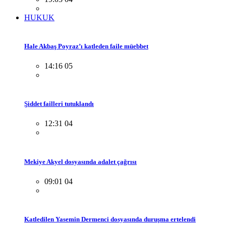
HUKUK
Hale Akbaş Poyraz’ı katleden faile müebbet
14:16 05
Şiddet failleri tutuklandı
12:31 04
Mekiye Akyel dosyasında adalet çağrısı
09:01 04
Katledilen Yasemin Dermenci dosyasında duruşma ertelendi