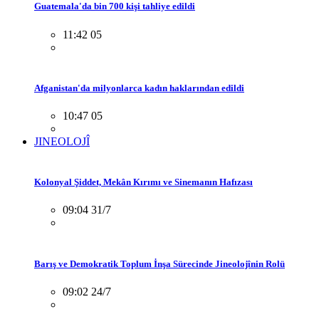
Guatemala'da bin 700 kişi tahliye edildi
11:42 05
Afganistan'da milyonlarca kadın haklarından edildi
10:47 05
JINEOLOJÎ
Kolonyal Şiddet, Mekân Kırımı ve Sinemanın Hafızası
09:04 31/7
Barış ve Demokratik Toplum İnşa Sürecinde Jineolojînin Rolü
09:02 24/7