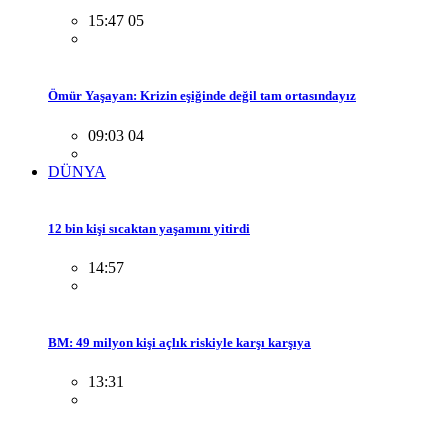
15:47 05
Ömür Yaşayan: Krizin eşiğinde değil tam ortasındayız
09:03 04
DÜNYA
12 bin kişi sıcaktan yaşamını yitirdi
14:57
BM: 49 milyon kişi açlık riskiyle karşı karşıya
13:31