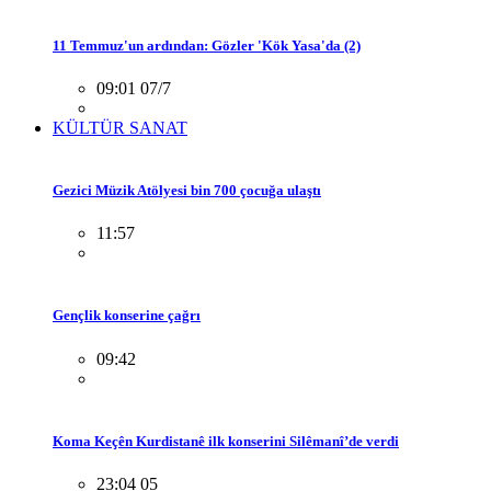
11 Temmuz'un ardından: Gözler 'Kök Yasa'da (2)
09:01 07/7
KÜLTÜR SANAT
Gezici Müzik Atölyesi bin 700 çocuğa ulaştı
11:57
Gençlik konserine çağrı
09:42
Koma Keçên Kurdistanê ilk konserini Silêmanî’de verdi
23:04 05