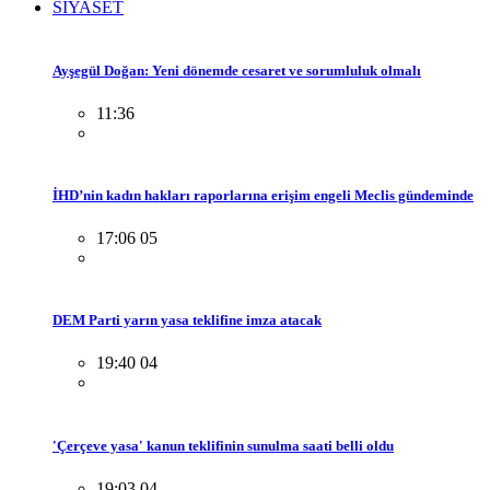
SİYASET
Ayşegül Doğan: Yeni dönemde cesaret ve sorumluluk olmalı
11:36
İHD’nin kadın hakları raporlarına erişim engeli Meclis gündeminde
17:06 05
DEM Parti yarın yasa teklifine imza atacak
19:40 04
'Çerçeve yasa' kanun teklifinin sunulma saati belli oldu
19:03 04