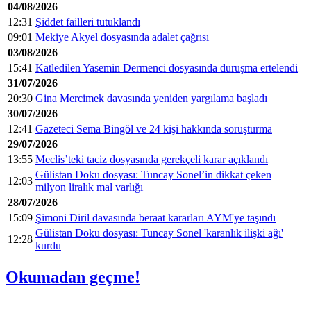
04/08/2026
12:31
Şiddet failleri tutuklandı
09:01
Mekiye Akyel dosyasında adalet çağrısı
03/08/2026
15:41
Katledilen Yasemin Dermenci dosyasında duruşma ertelendi
31/07/2026
20:30
Gina Mercimek davasında yeniden yargılama başladı
30/07/2026
12:41
Gazeteci Sema Bingöl ve 24 kişi hakkında soruşturma
29/07/2026
13:55
Meclis’teki taciz dosyasında gerekçeli karar açıklandı
Gülistan Doku dosyası: Tuncay Sonel’in dikkat çeken
12:03
milyon liralık mal varlığı
28/07/2026
15:09
Şimoni Diril davasında beraat kararları AYM'ye taşındı
Gülistan Doku dosyası: Tuncay Sonel 'karanlık ilişki ağı'
12:28
kurdu
Okumadan geçme!