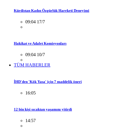
Kürdistan Kadın Özgürlük Hareketi Deneyimi
09:04 17/7
Hakikat ve Adalet Komisyonları
09:04 10/7
TÜM HABERLER
İHD'den 'Kök Yasa' için 7 maddelik öneri
16:05
12 bin kişi sıcaktan yaşamını yitirdi
14:57