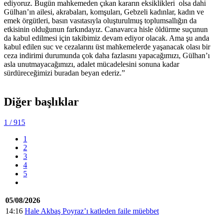
ediyoruz. Bugün mahkemeden çıkan kararın eksiklikleri olsa dahi
Gülhan’ın ailesi, akrabaları, komşuları, Gebzeli kadınlar, kadın ve
emek örgütleri, basın vasıtasıyla oluşturulmuş toplumsallığın da
etkisinin olduğunun farkındayız. Canavarca hisle öldürme suçunun
da kabul edilmesi için takibimiz devam ediyor olacak. Ama şu anda
kabul edilen suc ve cezalarını üst mahkemelerde yaşanacak olası bir
ceza indirimi durumunda çok daha fazlasını yapacağımızı, Gülhan’ı
asla unutmayacağımızı, adalet mücadelesini sonuna kadar
sürdüreceğimizi buradan beyan ederiz.”
Diğer başlıklar
1
/ 915
1
2
3
4
5
05/08/2026
14:16
Hale Akbaş Poyraz’ı katleden faile müebbet