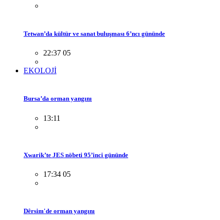
Tetwan’da kültür ve sanat buluşması 6’ncı gününde
22:37 05
EKOLOJİ
Bursa’da orman yangını
13:11
Xwarik’te JES nöbeti 95’inci gününde
17:34 05
Dêrsim'de orman yangını