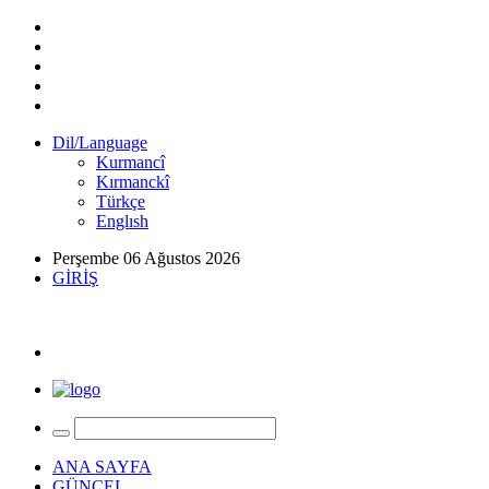
Dil/Language
Kurmancî
Kırmanckî
Türkçe
Englısh
Perşembe 06 Ağustos 2026
GİRİŞ
ANA SAYFA
GÜNCEL