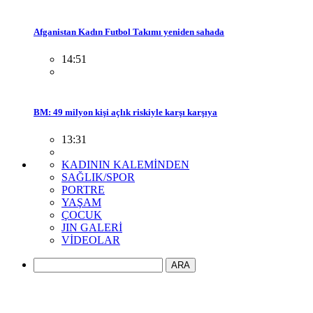
Afganistan Kadın Futbol Takımı yeniden sahada
14:51
BM: 49 milyon kişi açlık riskiyle karşı karşıya
13:31
KADININ KALEMİNDEN
SAĞLIK/SPOR
PORTRE
YAŞAM
ÇOCUK
JIN GALERİ
VİDEOLAR
ARA