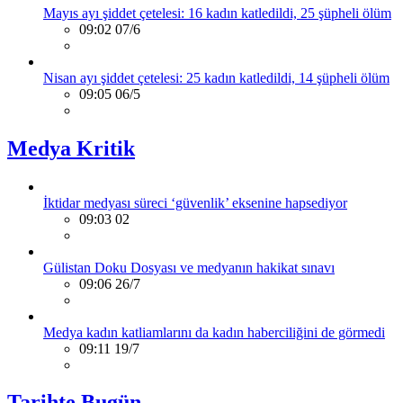
Mayıs ayı şiddet çetelesi: 16 kadın katledildi, 25 şüpheli ölüm
09:02 07/6
Nisan ayı şiddet çetelesi: 25 kadın katledildi, 14 şüpheli ölüm
09:05 06/5
Medya Kritik
İktidar medyası süreci ‘güvenlik’ eksenine hapsediyor
09:03 02
Gülistan Doku Dosyası ve medyanın hakikat sınavı
09:06 26/7
Medya kadın katliamlarını da kadın haberciliğini de görmedi
09:11 19/7
Tarihte Bugün